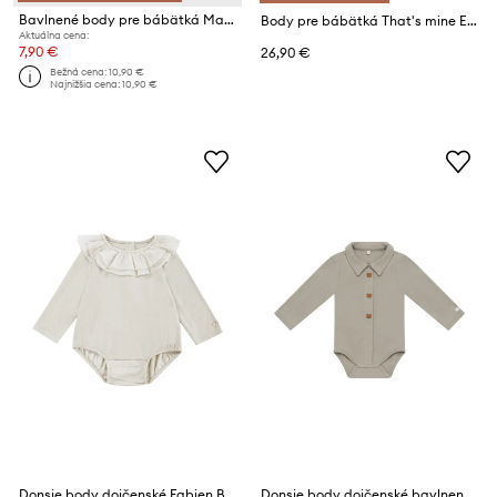
Bavlnené body pre bábätká Mayoral Newborn
Body pre bábätká That's mine Ellis
Aktuálna cena:
7,90 €
26,90 €
Bežná cena:
10,90 €
Najnižšia cena:
10,90 €
Donsje body dojčenské Fabien Bodysuit
Donsje body dojčenské bavlnené s elastanom Finnian Bodysuit Bears