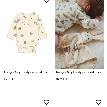
Konges Sløjd body dojčenské bavlnené s elastanom BASIC LS NEWBORN BODY GOTS
Konges Sløjd body dojčenské bavlnené MINNIE NEWBORN BODY GOTS
29,90 €
34,90 €