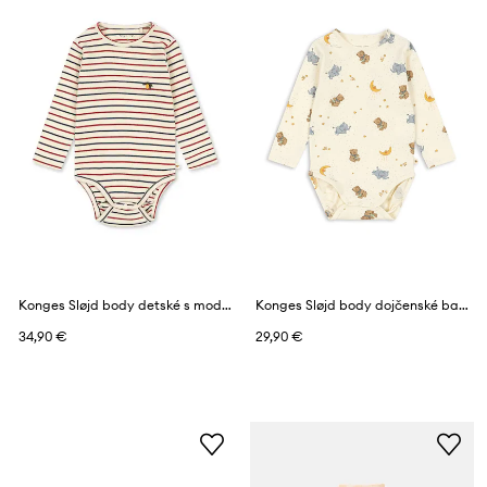
Konges Sløjd body detské s modalom VOCO MODAL BODY
Konges Sløjd body dojčenské bavlnené s elastanom BASIC LS BODY GOTS
34,90 €
29,90 €