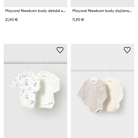
Mayoral Newborn body detské s bavlnou 2-pak
Mayoral Newborn body dojčenské bavlnené
21,90 €
11,90 €