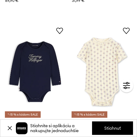
69,90 €
31,99 €
*-15 % s kódom: SALE
*-15 % s kódom: SALE
Tommy Hilfiger body dojčenské s bavlnou
Konges Sløjd body dojčenské bavlnené MINNIE SS BODY GOTS
Stiahnite si aplikáciu a
Stiahnuť
nakupujte jednoduchšie
31,99 €
29,90 €