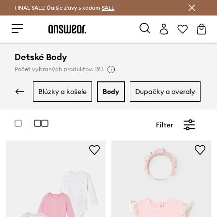
FINAL SALE! Ďalšie zľavy s kódom
Šetrite s Answear Club >
SALE
Detské Body
Počet vybraných produktov: 193
blúzky a košele
body
dupačky a overaly
Filter