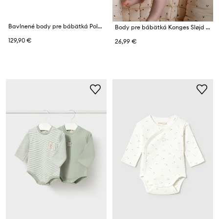
Bavlnené body pre bábätká Polo Ralph Lauren
Body pre bábätká Konges Sløjd NEWBORN BODY GOTS
129,90 €
26,99 €