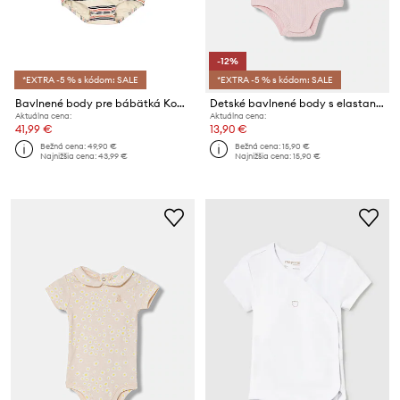
-12%
*EXTRA -5 % s kódom: SALE
*EXTRA -5 % s kódom: SALE
Bavlnené body pre bábätká Konges Sløjd SPOTTY ROMPER GOTS
Detské bavlnené body s elastanom United Colors of Benetton
Aktuálna cena:
Aktuálna cena:
41,99 €
13,90 €
Bežná cena:
49,90 €
Bežná cena:
15,90 €
Najnižšia cena:
43,99 €
Najnižšia cena:
15,90 €