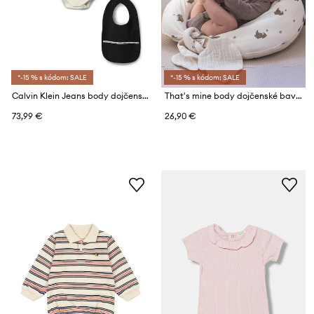
*-15 % s kódom: SALE
*-15 % s kódom: SALE
Calvin Klein Jeans body dojčenské s bavlnou 2-pak
That's mine body dojčenské bavlnené
73,99 €
26,90 €