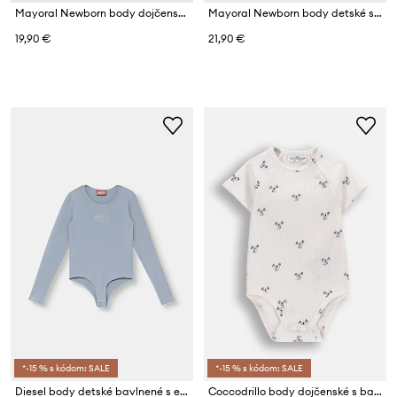
Mayoral Newborn body dojčenské s bavlnou
Mayoral Newborn body detské s bavlnou 2-pak
19,90 €
21,90 €
*-15 % s kódom: SALE
*-15 % s kódom: SALE
Diesel body detské bavlnené s elastanom BILIT Body
Coccodrillo body dojčenské s bavlnou