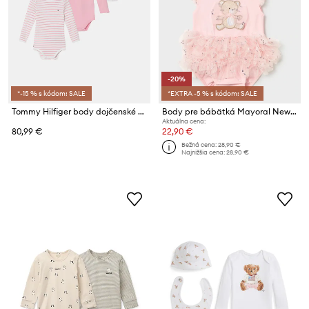
-20%
*-15 % s kódom: SALE
*EXTRA -5 % s kódom: SALE
Tommy Hilfiger body dojčenské bavlnené s elastanom 3-pak
Body pre bábätká Mayoral Newborn
Aktuálna cena:
80,99 €
22,90 €
Bežná cena:
28,90 €
Najnižšia cena:
28,90 €