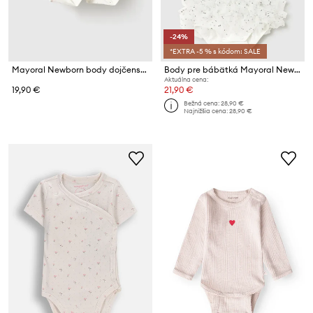
-24%
*EXTRA -5 % s kódom: SALE
Mayoral Newborn body dojčenské s bavlnou
Body pre bábätká Mayoral Newborn
Aktuálna cena:
19,90 €
21,90 €
Bežná cena:
28,90 €
Najnižšia cena:
28,90 €