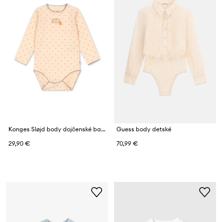
Konges Sløjd body dojčenské bavlnené s elastanom BASIC LS BODY GOTS
Guess body detské
29,90 €
70,99 €