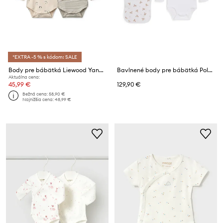
*EXTRA -5 % s kódom: SALE
Body pre bábätká Liewood Yanni Grow Printed LS Bodystocking 2-pak
Bavlnené body pre bábätká Polo Ralph Lauren
Aktuálna cena:
45,99 €
129,90 €
Bežná cena:
58,90 €
Najnižšia cena:
48,99 €