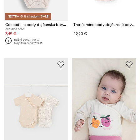
*EXTRA -5 % s kódom: SALE
Coccodrillo body dojčenské bavlnené
That's mine body dojčenské bavlnené Signe bodystocking
Aktuálna cena:
7,49 €
29,90 €
Bežná cena:
9,90 €
Najnižšia cena:
7,99 €