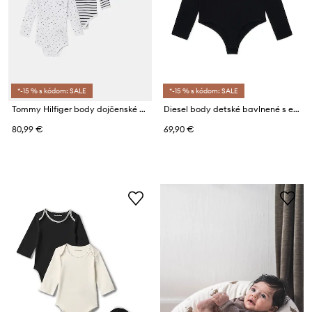
*-15 % s kódom: SALE
*-15 % s kódom: SALE
Tommy Hilfiger body dojčenské bavlnené s elastanom 3-pak
Diesel body detské bavlnené s elastanom BILIT Body
80,99 €
69,90 €