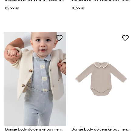
82,99 €
70,99 €
Donsje body dojčenské bavlnené s elastanom Finnian Bodysuit Polar Bears
Donsje body dojčenské bavlnené s elastanom Diete Bodysuit