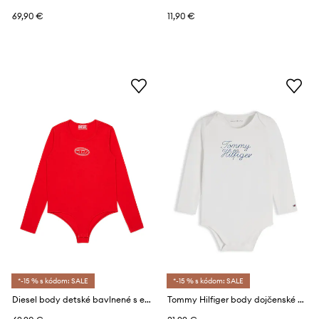
69,90 €
11,90 €
*-15 % s kódom: SALE
*-15 % s kódom: SALE
Diesel body detské bavlnené s elastanom BILIT Body
Tommy Hilfiger body dojčenské s bavlnou