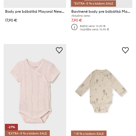
*EXTRA -5 % s kódom: SALE
Body pre bábätká Mayoral Newborn 2-pak
Bavlnené body pre bábätká Mayoral Newborn
Aktuálna cena:
17,90 €
7,90 €
Bežná cena:
10,90 €
Najnižšia cena:
10,90 €
-27%
*EXTRA -5 % s kódom: SALE
*-15 % s kódom: SALE