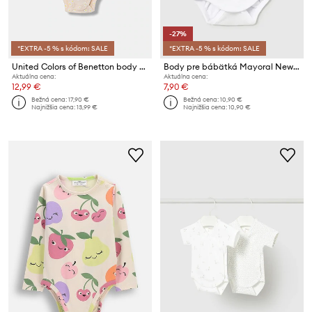
-27%
*EXTRA -5 % s kódom: SALE
*EXTRA -5 % s kódom: SALE
United Colors of Benetton body dojčenské bavlnené
Body pre bábätká Mayoral Newborn
Aktuálna cena:
Aktuálna cena:
12,99 €
7,90 €
Bežná cena:
17,90 €
Bežná cena:
10,90 €
Najnižšia cena:
13,99 €
Najnižšia cena:
10,90 €