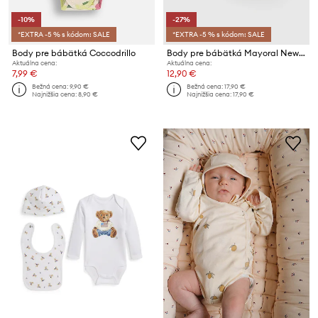
-10%
-27%
*EXTRA -5 % s kódom: SALE
*EXTRA -5 % s kódom: SALE
Body pre bábätká Coccodrillo
Body pre bábätká Mayoral Newborn 2-pak
Aktuálna cena:
Aktuálna cena:
7,99 €
12,90 €
Bežná cena:
9,90 €
Bežná cena:
17,90 €
Najnižšia cena:
8,90 €
Najnižšia cena:
17,90 €