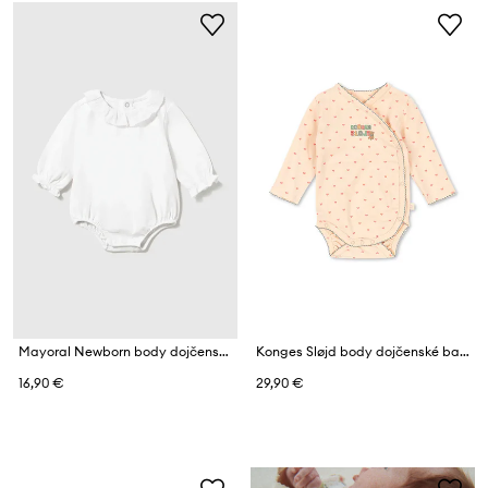
Mayoral Newborn body dojčenské
Konges Sløjd body dojčenské bavlnené s elastanom BASIC LS NEWBORN BODY GOTS
16,90 €
29,90 €