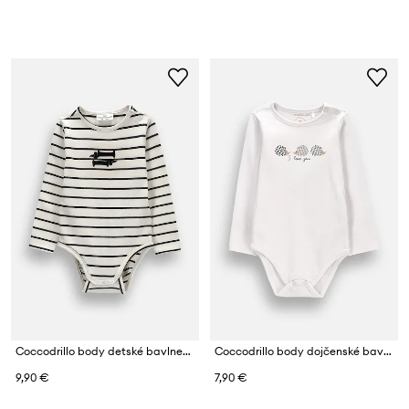
Coccodrillo body detské bavlnené s elastanom
Coccodrillo body dojčenské bavlnené
9,90 €
7,90 €