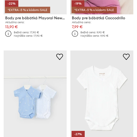
-22%
-19%
*EXTRA -5 % s kódom: SALE
*EXTRA -5 % s kódom: SALE
Body pre bábätká Mayoral Newborn 2-pak
Body pre bábätká Coccodrillo
Aktuálna cena:
Aktuálna cena:
13,90 €
7,99 €
Bežná cena:
17,90 €
Bežná cena:
9,90 €
Najnižšia cena:
17,90 €
Najnižšia cena:
9,90 €
-27%