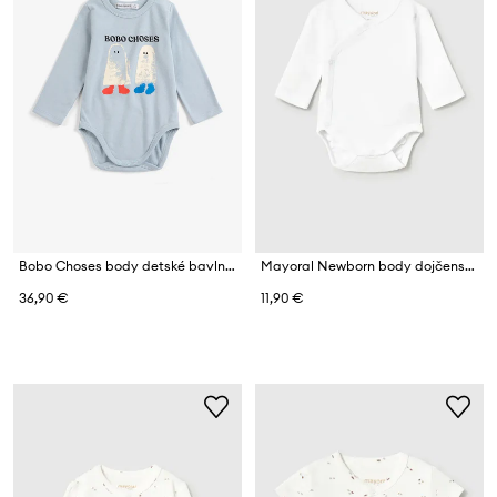
Bobo Choses body detské bavlnené s elastanom Booty Ghosts
Mayoral Newborn body dojčenské bavlnené
36,90 €
11,90 €