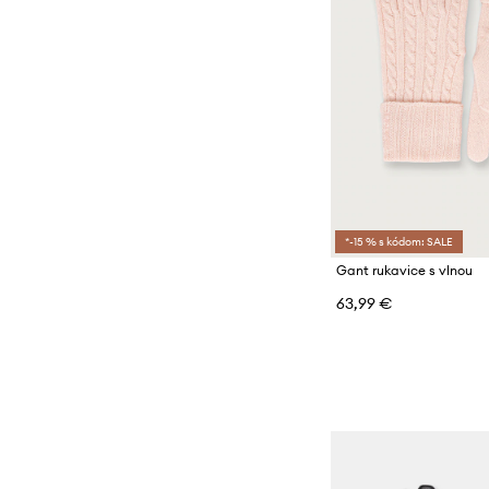
*-15 % s kódom: SALE
Gant rukavice s vlnou
63,99 €