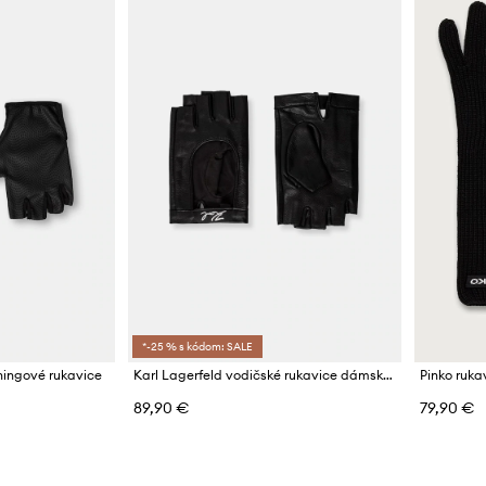
*-25 % s kódom: SALE
ningové rukavice
Karl Lagerfeld vodičské rukavice dámske kožené K/SIGNATURE
Pinko ruka
89,90 €
79,90 €