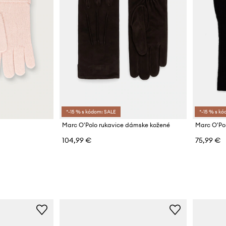
*-15 % s kódom: SALE
*-15 % s k
Marc O'Polo rukavice dámske kožené
Marc O'Po
104,99 €
75,99 €