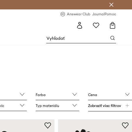
nswear Club >
-20 % na prvý nákup >
Answear Club
Journal
Pomoc
Farba
Cena
víc
Typ materiálu
Zobraziť viac filtrov