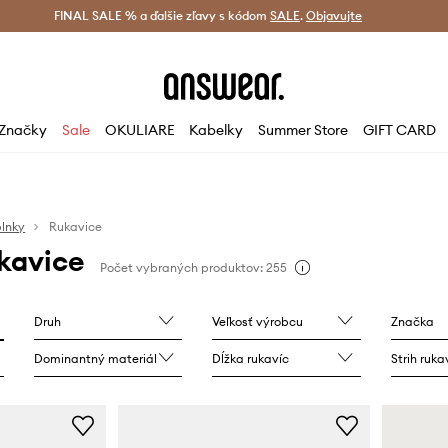
tná doprava od 60 € >
FINAL SALE % a ďalšie zľavy s kódom
Doručenie aj do 24 h >
SALE
.
Objavujte
Šetrite s A
Značky
Sale
OKULIARE
Kabelky
Summer Store
GIFT CARD
lnky
Rukavice
kavice
Počet vybraných produktov: 255
Druh
Veľkosť výrobcu
Značka
Dominantný materiál
Dĺžka rukavíc
Strih ruka