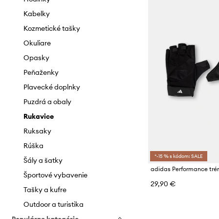
Overaly
Lodičky
Kabelky
Plavky
Trekingová obuv
Kozmetické tašky
Ponožky
Papuče
Okuliare
Rifle
Poltopánky a mokasíny
Opasky
Saká a vesty
Snehule
Peňaženky
Spodná bielizeň
Šľapky a sandále
Plavecké doplnky
Sukne
Tenisky
Puzdrá a obaly
Starostlivosť o oblečenie
Sneakers
Rukavice
Súpravy
Športová obuv
Ruksaky
Svetre
Rúška
*-15 % s kódom: SALE
Šaty
Šály a šatky
adidas Performance tré
Teplákové súpravy
Športové vybavenie
29,90 €
Topy a tričká
Tašky a kufre
Outdoor a turistika