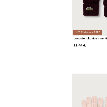
*-25 % s kódom: SALE
Lacoste rukavice vlnen
55,99 €