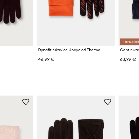
*-15 % s k
é
Dynafit rukavice Upcycled Thermal
Gant rukav
46,99 €
63,99 €