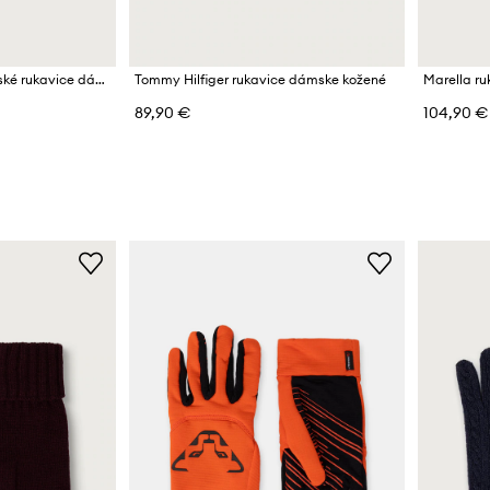
Armani Exchange vodičské rukavice dámske z imitácie kože
Tommy Hilfiger rukavice dámske kožené
89,90 €
104,90 €