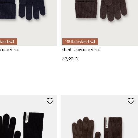
ódom: SALE
*-15 % s kódom: SALE
ice s vlnou
Gant rukavice s vlnou
63,99 €