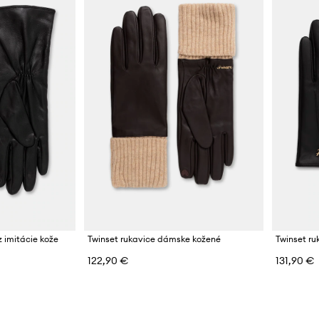
z imitácie kože
Twinset rukavice dámske kožené
Twinset r
122,90 €
131,90 €