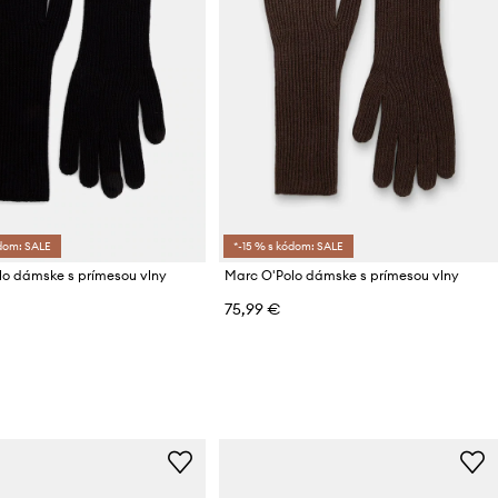
ódom: SALE
*-15 % s kódom: SALE
lo dámske s prímesou vlny
Marc O'Polo dámske s prímesou vlny
75,99 €