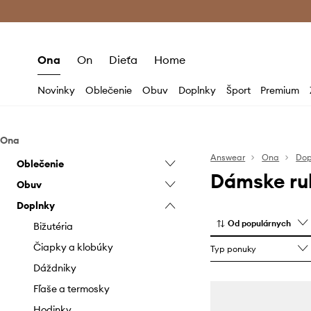
Premium Fashion Benefits >
Bezpla
Ona
On
Dieťa
Home
Novinky
Oblečenie
Obuv
Doplnky
Šport
Premium
Ona
Answear
Ona
Dop
Oblečenie
Dámske ru
Obuv
Blúzky a košele
Doplnky
Bundy
Balerínky
Od populárnych
Funkčná bielizeň
Čižmy
Bižutéria
Kabáty
Členkové topánky
Čiapky a klobúky
Typ ponuky
Krátke nohavice
Doplnky a starostlivosť
Dáždniky
Mikiny
Espadrilky
Fľaše a termosky
Nohavice a legíny
Gumáky
Hodinky