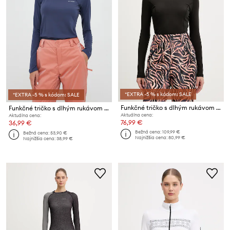
*EXTRA -5 % s kódom: SALE
*EXTRA -5 % s kódom: SALE
Funkčné tričko s dlhým rukávom Descente BASE LAYER TOP
Funkčné tričko s dlhým rukávom Columbia Midweight Stretch
Aktuálna cena:
Aktuálna cena:
76,99 €
36,99 €
Bežná cena:
109,99 €
Bežná cena:
53,90 €
Najnižšia cena:
80,99 €
Najnižšia cena:
38,99 €