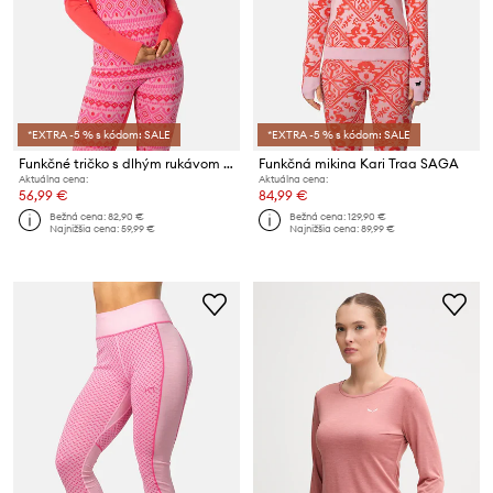
*EXTRA -5 % s kódom: SALE
*EXTRA -5 % s kódom: SALE
Funkčné tričko s dlhým rukávom Kari Traa MALIA
Funkčná mikina Kari Traa SAGA
Aktuálna cena:
Aktuálna cena:
56,99 €
84,99 €
Bežná cena:
82,90 €
Bežná cena:
129,90 €
Najnižšia cena:
59,99 €
Najnižšia cena:
89,99 €