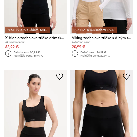
*EXTRA -5 % s kódom: SALE
*EXTRA -5 % s kódom: SALE
X-bionic technické tričko dámske INVENT 4.0 LT
Viking technické tričko s dlhým rukávom Easy Dry
Aktuálna cena:
Aktuálna cena:
62,99 €
20,99 €
Bežná cena:
80,99 €
Bežná cena:
26,99 €
Najnižšia cena:
66,99 €
Najnižšia cena:
22,99 €