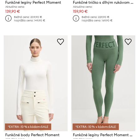
Funkčné legíny Perfect Moment
Funkčné tričko s dlhým rukávom Perfect Moment
Aktuálna cena:
Aktuálna cena:
139,90 €
159,90 €
Bežná cena:
209,90 €
Bežná cena:
229,90 €
Najnižšia cena:
149,90 €
Najnižšia cena:
169,90 €
*EXTRA -10 % s kódom:SALE
*EXTRA -10 % s kódom:SALE
Funkčné body Perfect Moment
Funkčné legíny Perfect Moment Perfect Thermal