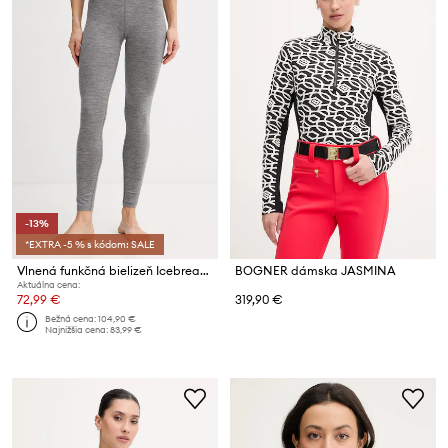
-13%
*EXTRA -5 % s kódom: SALE
Vlnená funkčná bielizeň Icebreaker
BOGNER dámska JASMINA
Aktuálna cena:
72,99 €
319,90 €
Bežná cena:
104,90 €
Najnižšia cena:
83,99 €