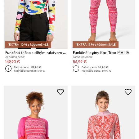
*EXTRA -10 % s kódom:SALE
*EXTRA -5 % s kódom: SALE
Funkčné tričko s dlhým rukávom Rossignol JCC
Funkčné legíny Kari Traa MALIA
Aktuálna cena:
Aktuálna cena:
149,90 €
56,99 €
Bežná cena:
219,90 €
Bežná cena:
82,90 €
Najnižšia cena:
159,90 €
Najnižšia cena:
59,99 €