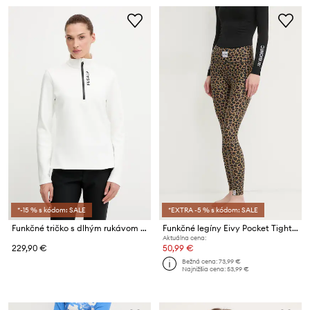
*-15 % s kódom: SALE
*EXTRA -5 % s kódom: SALE
Funkčné tričko s dlhým rukávom Fusalp Orion II
Funkčné legíny Eivy Pocket Tights
Aktuálna cena:
229,90 €
50,99 €
Bežná cena:
73,99 €
Najnižšia cena:
53,99 €