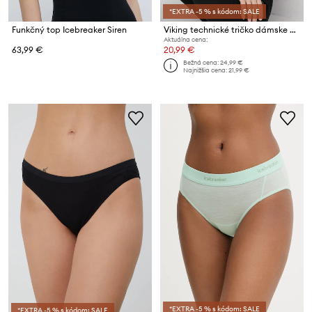
*EXTRA -5 % s kódom: SALE
Funkčný top Icebreaker Siren
Viking technické tričko dámske Bamboo Lockness
Aktuálna cena:
63,99 €
20,99 €
Bežná cena:
24,99 €
Najnižšia cena:
21,99 €
*EXTRA -5 % s kódom: SALE
*EXTRA -5 % s kódom: SALE