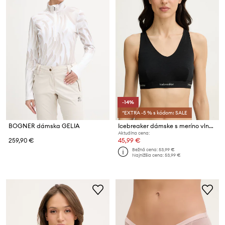
-14%
*EXTRA -5 % s kódom: SALE
BOGNER dámska GELIA
Icebreaker dámske s meríno vlnou Racerback
Aktuálna cena:
259,90 €
45,99 €
Bežná cena:
53,99 €
Najnižšia cena:
53,99 €