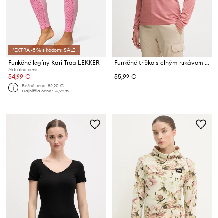
*EXTRA -5 % s kódom: SALE
Funkčné legíny Kari Traa LEKKER
Funkčné tričko s dlhým rukávom Salewa Puez Melange Dry
Aktuálna cena:
54,99 €
55,99 €
Bežná cena:
82,90 €
Najnižšia cena:
56,99 €