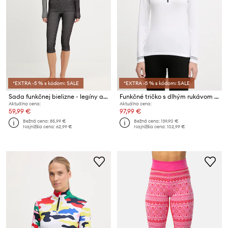
*EXTRA -5 % s kódom: SALE
*EXTRA -5 % s kódom: SALE
Sada funkčnej bielizne - legíny a tričko s dlhým rukávom Viking Mounti
Funkčné tričko s dlhým rukávom Newland LADY T-NECK
Aktuálna cena:
Aktuálna cena:
59,99 €
97,99 €
Bežná cena:
85,99 €
Bežná cena:
139,90 €
Najnižšia cena:
62,99 €
Najnižšia cena:
102,99 €