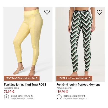
*EXTRA -5 % s kódom: SALE
*EXTRA -10 % s kódom:SALE
Funkčné legíny Kari Traa ROSE
Funkčné legíny Perfect Moment
Aktuálna cena:
Aktuálna cena:
72,99 €
139,90 €
Bežná cena:
104,90 €
Bežná cena:
209,90 €
Najnižšia cena:
76,99 €
Najnižšia cena:
149,90 €