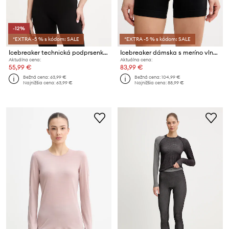
-12%
*EXTRA -5 % s kódom: SALE
*EXTRA -5 % s kódom: SALE
Icebreaker technická podprsenka dámska s prímesou meríno Lotus
Icebreaker dámska s meríno vlnou ZoneKnit Seamless
Aktuálna cena:
Aktuálna cena:
55,99 €
83,99 €
Bežná cena:
63,99 €
Bežná cena:
104,99 €
Najnižšia cena:
63,99 €
Najnižšia cena:
88,99 €