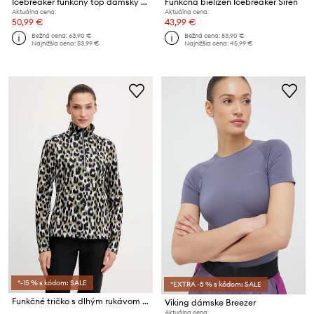
Icebreaker funkčný top dámsky vlnený Siren
Funkčná bielizeň Icebreaker Siren
Aktuálna cena:
Aktuálna cena:
50,99 €
43,99 €
Bežná cena:
63,90 €
Bežná cena:
53,90 €
Najnižšia cena:
53,99 €
Najnižšia cena:
45,99 €
*-15 % s kódom: SALE
*EXTRA -5 % s kódom: SALE
Funkčné tričko s dlhým rukávom Fusalp Orion Leopard
Viking dámske Breezer
Aktuálna cena: