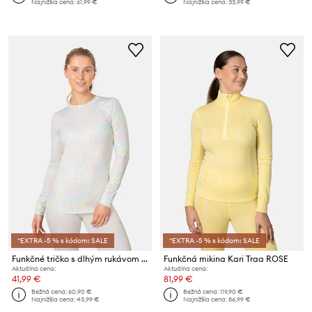
Najnižšia cena:
61,99 €
Najnižšia cena:
33,99 €
*EXTRA -5 % s kódom: SALE
*EXTRA -5 % s kódom: SALE
Funkčné tričko s dlhým rukávom Kari Traa FRYD
Funkčná mikina Kari Traa ROSE
Aktuálna cena:
Aktuálna cena:
41,99 €
81,99 €
Bežná cena:
60,90 €
Bežná cena:
119,90 €
Najnižšia cena:
43,99 €
Najnižšia cena:
86,99 €