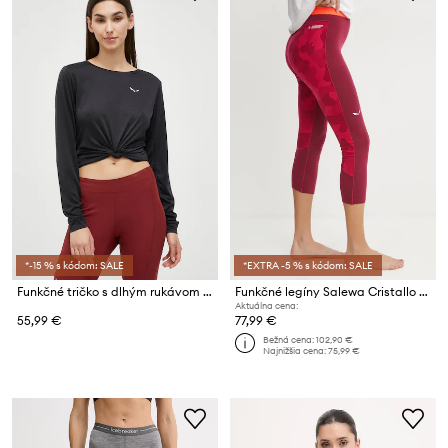
*-15 % s kódom: SALE
*EXTRA -5 % s kódom: SALE
Funkčné tričko s dlhým rukávom Salewa Puez Melange Dry
Funkčné legíny Salewa Cristallo Warm
Aktuálna cena:
55,99 €
77,99 €
Bežná cena:
102,90 €
Najnižšia cena:
75,99 €