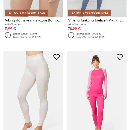
*EXTRA -5 % s kódom: SALE
*EXTRA -5 % s kódom: SALE
Viking dámske s viskózou Bamboo Lockness
Vlnená funkčná bielizeň Viking Lana Pro Merino
Aktuálna cena:
Aktuálna cena:
11,99 €
78,99 €
Bežná cena:
14,99 €
Bežná cena:
99,90 €
Najnižšia cena:
12,99 €
Najnižšia cena:
82,99 €