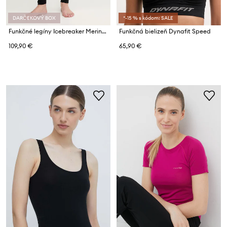
DARČEKOVÝ BOX
*-15 % s kódom: SALE
Funkčné legíny Icebreaker Merino 200 Oasis
Funkčná bielizeň Dynafit Speed
109,90 €
65,90 €