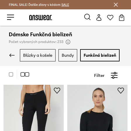
FINAL SALE! Ďalšie zľavy s kódom
Šetrite s Answear Club >
SALE
Dámske Funkčná bielizeň
Počet vybraných produktov: 233
blúzky a košele
bundy
funkčná bielizeň
k
Filter