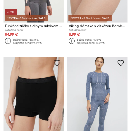
-10%
*EXTRA -5 % s kódom: SALE
*EXTRA -5 % s kódom: SALE
Funkčné tričko s dlhým rukávom Rossignol Infini Compression Race
Viking dámske s viskózou Bamboo Lockness
Aktuálna cena:
Aktuálna cena:
84,99 €
11,99 €
Bežná cena:
139,90 €
Bežná cena:
14,99 €
Najnižšia cena:
94,99 €
Najnižšia cena:
12,99 €