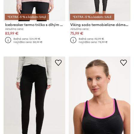
*EXTRA -5 % s kódom: SALE
*EXTRA -5 % s kódom: SALE
Icebreaker termo tričko s dlhým rukávom dámske vlnené 200 Oasis
Viking sada termobielizne dámska s prímesou merína Mounti
Aktuálna cena:
Aktuálna cena:
83,99 €
75,99 €
Bežná cena:
104,99 €
Bežná cena:
92,99 €
Najnižšia cena:
88,99 €
Najnižšia cena:
78,99 €