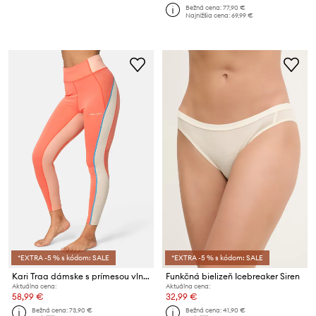
Bežná cena:
77,90 €
Najnižšia cena:
69,99 €
*EXTRA -5 % s kódom: SALE
*EXTRA -5 % s kódom: SALE
Kari Traa dámske s prímesou vlny Alma
Funkčná bielizeň Icebreaker Siren
Aktuálna cena:
Aktuálna cena:
58,99 €
32,99 €
Bežná cena:
73,90 €
Bežná cena:
41,90 €