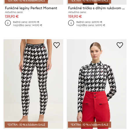
*EXTRA -10 % s kódom:SALE
*EXTRA -10 % s kódom:SALE
Funkčné legíny Perfect Moment
Funkčné tričko s dlhým rukávom Perfect Moment
Aktuálna cena:
Aktuálna cena:
139,90 €
159,90 €
Bežná cena:
209,90 €
Bežná cena:
229,90 €
Najnižšia cena:
149,90 €
Najnižšia cena:
169,90 €
*EXTRA -10 % s kódom:SALE
*EXTRA -10 % s kódom:SALE