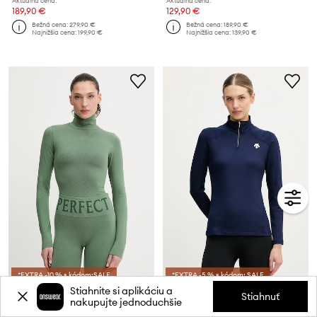
Aktuálna cena:
Aktuálna cena:
189,90 €
129,90 €
Bežná cena:
279,90 €
Bežná cena:
189,90 €
Najnižšia cena:
199,90 €
Najnižšia cena:
139,90 €
*EXTRA -10 % s kódom:SALE
*EXTRA -5 % s kódom: SALE
Stiahnite si aplikáciu a
Funkčná košeľa s dlhým rukávom s vlnenou zmesou Perfect Moment Perfect Thermal
Funkčné tričko s dlhým rukávom Descente WOMENS T-NECK
Stiahnuť
nakupujte jednoduchšie
Aktuálna cena:
Aktuálna cena:
139,90 €
109,90 €