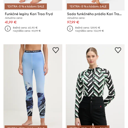
*EXTRA -5 % s kódom: SALE
*EXTRA -5 % s kódom: SALE
Funkčné legíny Kari Traa Fryd
Sada funkčného prádla Kari Traa Kaia
Aktuálna cena:
Aktuálna cena:
41,99 €
97,99 €
Bežná cena:
60,90 €
Bežná cena:
129,90 €
Najnižšia cena:
43,99 €
Najnižšia cena:
102,99 €