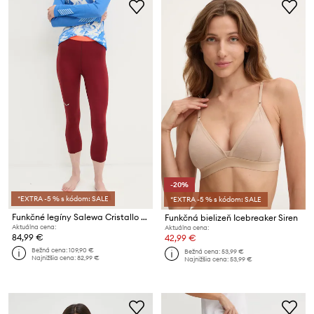
-20%
*EXTRA -5 % s kódom: SALE
*EXTRA -5 % s kódom: SALE
Funkčné legíny Salewa Cristallo Warm
Funkčná bielizeň Icebreaker Siren
Aktuálna cena:
Aktuálna cena:
84,99 €
42,99 €
Bežná cena:
109,90 €
Bežná cena:
53,99 €
Najnižšia cena:
82,99 €
Najnižšia cena:
53,99 €