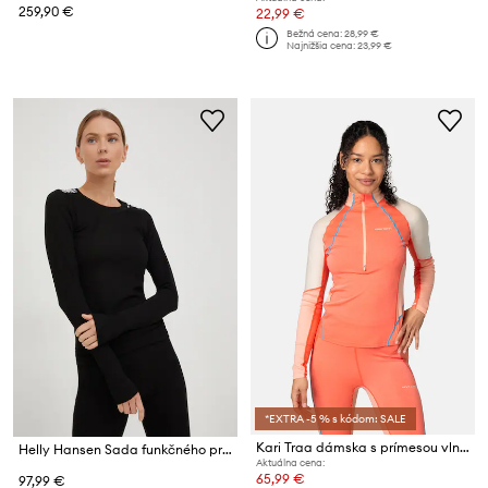
259,90 €
22,99 €
Bežná cena:
28,99 €
Najnižšia cena:
23,99 €
*EXTRA -5 % s kódom: SALE
Kari Traa dámska s prímesou vlny Alma
Helly Hansen Sada funkčného prádla Comfort
Aktuálna cena:
65,99 €
97,99 €