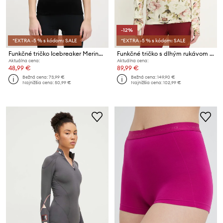
-12%
*EXTRA -5 % s kódom: SALE
*EXTRA -5 % s kódom: SALE
Funkčné tričko Icebreaker Merino 150 Siren Sweetheart
Funkčné tričko s dlhým rukávom Eivy Icecold Wool
Aktuálna cena:
Aktuálna cena:
48,99 €
89,99 €
Bežná cena:
73,99 €
Bežná cena:
149,90 €
Najnižšia cena:
50,99 €
Najnižšia cena:
102,99 €