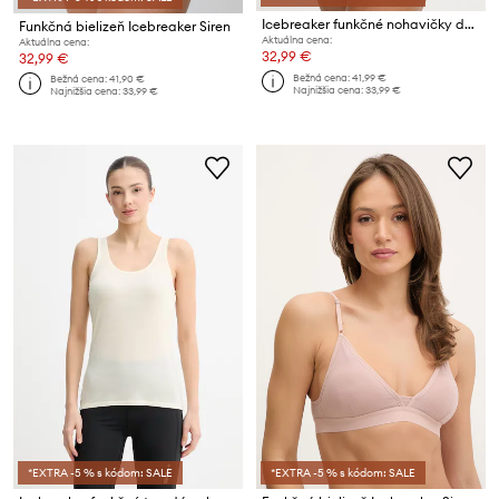
Icebreaker funkčné nohavičky dámske s meríno vlnou Mer 125 Cool-Lite Sprite Hipster
Funkčná bielizeň Icebreaker Siren
Aktuálna cena:
Aktuálna cena:
32,99 €
32,99 €
Bežná cena:
41,99 €
Bežná cena:
41,90 €
Najnižšia cena:
33,99 €
Najnižšia cena:
33,99 €
*EXTRA -5 % s kódom: SALE
*EXTRA -5 % s kódom: SALE