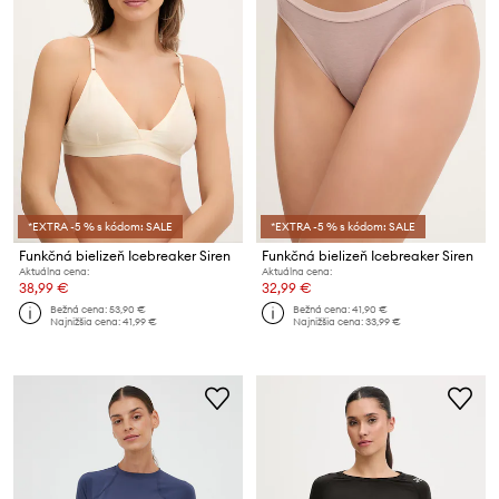
*EXTRA -5 % s kódom: SALE
*EXTRA -5 % s kódom: SALE
Funkčná bielizeň Icebreaker Siren
Funkčná bielizeň Icebreaker Siren
Aktuálna cena:
Aktuálna cena:
38,99 €
32,99 €
Bežná cena:
53,90 €
Bežná cena:
41,90 €
Najnižšia cena:
41,99 €
Najnižšia cena:
33,99 €