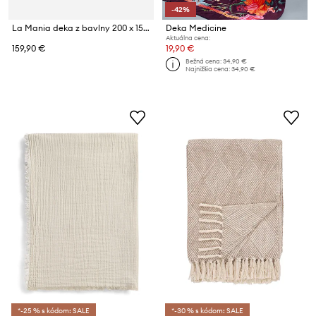
-42%
La Mania deka z bavlny 200 x 150 cm
Deka Medicine
Aktuálna cena:
159,90 €
19,90 €
Bežná cena:
34,90 €
Najnižšia cena:
34,90 €
*-25 % s kódom: SALE
*-30 % s kódom: SALE