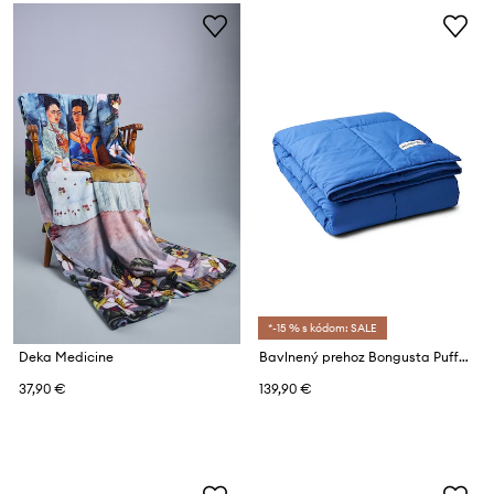
*-15 % s kódom: SALE
Deka Medicine
Bavlnený prehoz Bongusta Puffy Blanket 150 x 200 cm
37,90 €
139,90 €