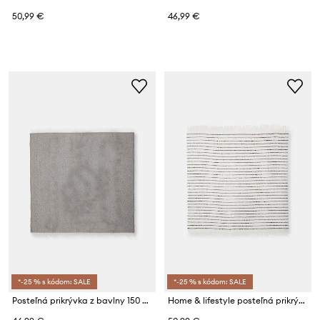
50,99 €
46,99 €
*-25 % s kódom: SALE
*-25 % s kódom: SALE
Posteľná prikrývka z bavlny 150 x 170 cm
Home & lifestyle posteľná prikrývka z bavlny 150 x 170 cm