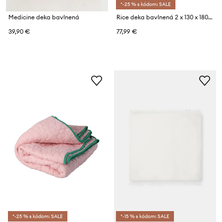
*-25 % s kódom: SALE
Medicine deka bavlnená
Rice deka bavlnená 2 x 130 x 180 cm
39,90 €
77,99 €
*-25 % s kódom: SALE
*-15 % s kódom: SALE