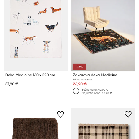
-37%
Deka Medicine 160 x 220 cm
Žakárová deka Medicine
Aktuálna cena:
37,90 €
26,90 €
Bežná cena:
42,90 €
Najnižšia cena:
42,90 €