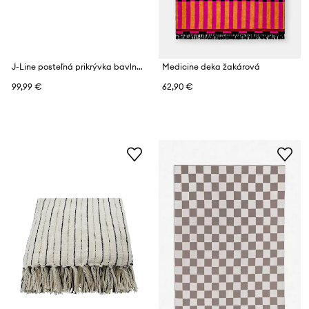
J-Line posteľná prikrývka bavlnená 180 x 130 cm
Medicine deka žakárová
99,99 €
62,90 €