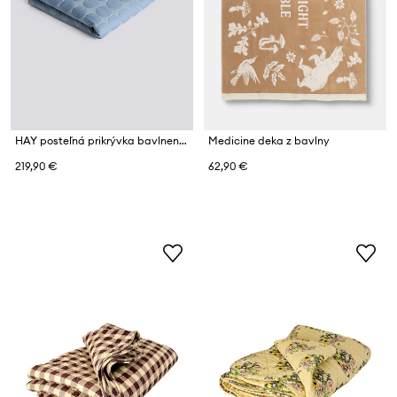
HAY posteľná prikrývka bavlnená 235 x 245 cm
Medicine deka z bavlny
219,90 €
62,90 €