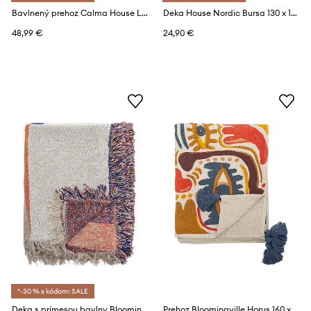
Bavlnený prehoz Calma House Layer 120 x 180 cm
Deka House Nordic Bursa 130 x 180 cm
48,99 €
24,90 €
*-30 % s kódom: SALE
Deka s prímesou bavlny Bloomingville Clarita 160 x 130 cm
Prehoz Bloomingville Horus 160 x 130 cm