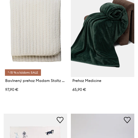
*-15 % s kódom: SALE
Bavlnený prehoz Madam Stoltz 130 x 180 cm
Prehoz Medicine
97,90 €
65,90 €