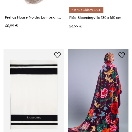
*-15 % s kódom: SALE
Prehoz House Nordic Lambskin Artificial 60 x 180 cm
Pléd Bloomingville 130 x 160 cm
60,99 €
26,99 €