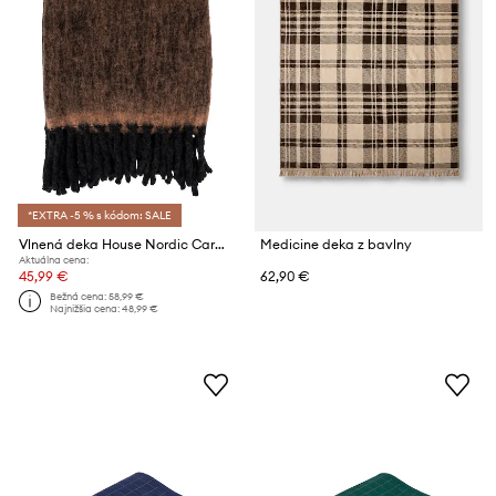
*EXTRA -5 % s kódom: SALE
Vlnená deka House Nordic Carmel 130 x 170 cm
Medicine deka z bavlny
Aktuálna cena:
45,99 €
62,90 €
Bežná cena:
58,99 €
Najnižšia cena:
48,99 €