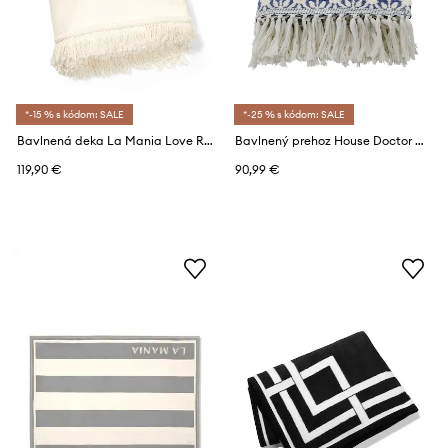
*-15 % s kódom: SALE
*-25 % s kódom: SALE
Bavlnená deka La Mania Love Royal 150 x 200 cm
Bavlnený prehoz House Doctor HDMazzo 200 x 140 cm
119,90 €
90,99 €