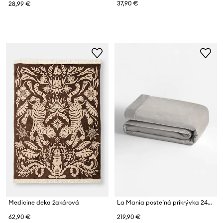
37,90 €
28,99 €
Medicine deka žakárová
La Mania posteľná prikrývka 240 x 220 cm
62,90 €
219,90 €