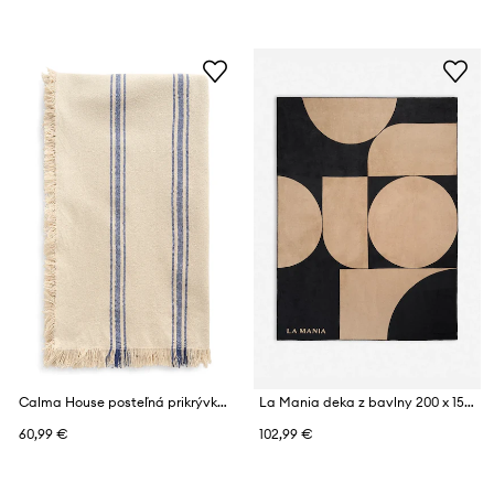
Calma House posteľná prikrývka bavlnená 180 x 260 cm
La Mania deka z bavlny 200 x 150 cm
60,99 €
102,99 €