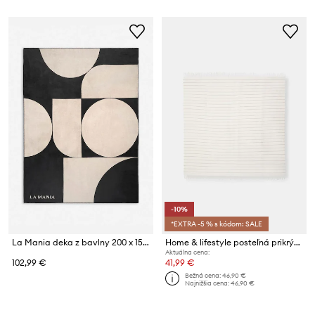
-10%
*EXTRA -5 % s kódom: SALE
La Mania deka z bavlny 200 x 150 cm
Home & lifestyle posteľná prikrývka z bavlny 150 x 170 cm
Aktuálna cena:
102,99 €
41,99 €
Bežná cena:
46,90 €
Najnižšia cena:
46,90 €