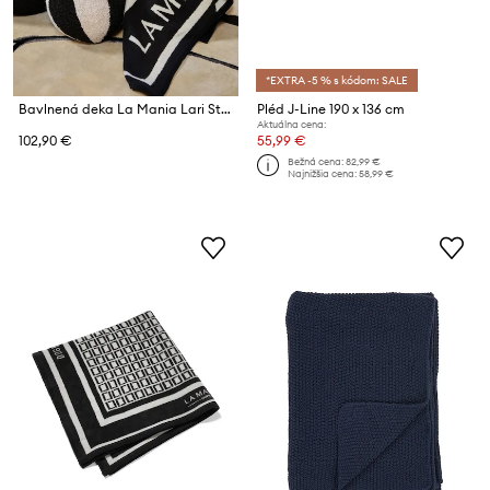
*EXTRA -5 % s kódom: SALE
Bavlnená deka La Mania Lari Stripes 150 x 200 cm
Pléd J-Line 190 x 136 cm
Aktuálna cena:
102,90 €
55,99 €
Bežná cena:
82,99 €
Najnižšia cena:
58,99 €