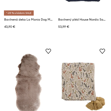
*-25 % s kódom: SALE
Bavlnená deka La Mania Dog Mania 100 x 100 cm
Bavlnený pléd House Nordic Santos 130 x 170 cm
43,90 €
53,99 €