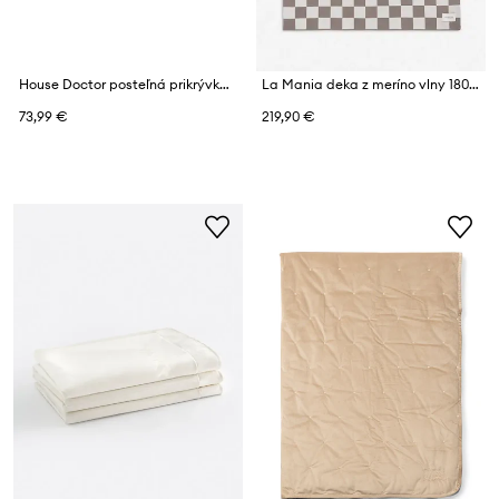
House Doctor posteľná prikrývka z bavlny 180 x 130 cm
La Mania deka z meríno vlny 180 x 140 cm
73,99 €
219,90 €