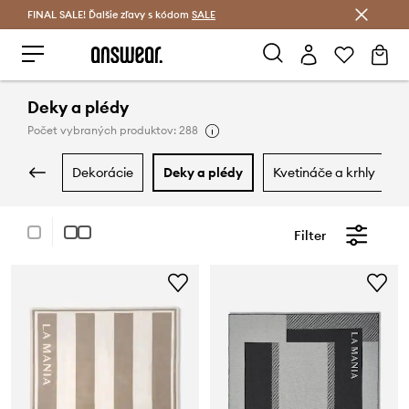
FINAL SALE! Ďalšie zľavy s kódom
Šetrite s Answear Club >
SALE
Deky a plédy
Počet vybraných produktov: 288
dekorácie
deky a plédy
kvetináče a krhly
Filter