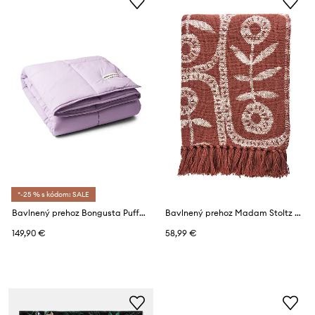
*-25 % s kódom: SALE
Bavlnený prehoz Bongusta Puffy 150 x 200 cm
Bavlnený prehoz Madam Stoltz 125 x 175 cm
149,90 €
58,99 €