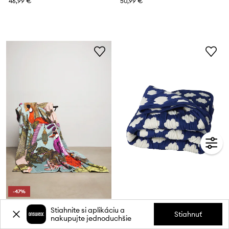
46,99 €
50,99 €
-47%
Medicine Deka
Bavlnená deka Rice 2 x 75 x 95 cm
Stiahnite si aplikáciu a
Aktuálna cena:
Stiahnuť
nakupujte jednoduchšie
19,90 €
46,90 €
Bežná cena:
37,90 €