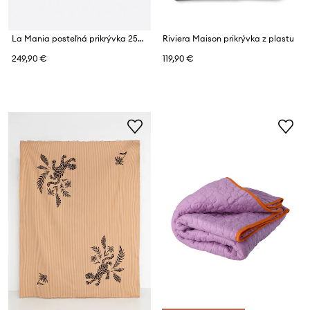
La Mania posteľná prikrývka 250 x 230 cm
Riviera Maison prikrývka z plastu
249,90 €
119,90 €