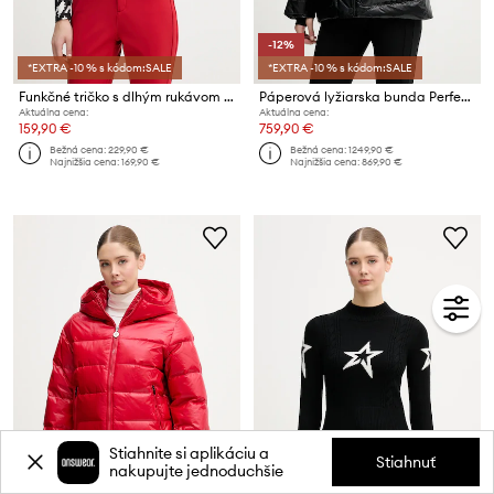
-12%
*EXTRA -10 % s kódom:SALE
*EXTRA -10 % s kódom:SALE
Funkčné tričko s dlhým rukávom Perfect Moment
Páperová lyžiarska bunda Perfect Moment Cortina
Aktuálna cena:
Aktuálna cena:
159,90 €
759,90 €
Bežná cena:
229,90 €
Bežná cena:
1249,90 €
Najnižšia cena:
169,90 €
Najnižšia cena:
869,90 €
Stiahnite si aplikáciu a
Stiahnuť
nakupujte jednoduchšie