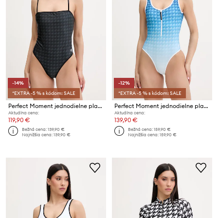
-14%
-12%
*EXTRA -5 % s kódom: SALE
*EXTRA -5 % s kódom: SALE
Perfect Moment jednodielne plavky dámske Serra
Perfect Moment jednodielne plavky dámske
Aktuálna cena:
Aktuálna cena:
119,90 €
139,90 €
Bežná cena:
139,90 €
Bežná cena:
159,90 €
Najnižšia cena:
139,90 €
Najnižšia cena:
159,90 €