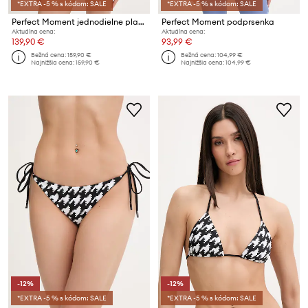
*EXTRA -5 % s kódom: SALE
*EXTRA -5 % s kódom: SALE
Perfect Moment jednodielne plavky dámske
Perfect Moment podprsenka
Aktuálna cena:
Aktuálna cena:
139,90 €
93,99 €
Bežná cena:
159,90 €
Bežná cena:
104,99 €
Najnižšia cena:
159,90 €
Najnižšia cena:
104,99 €
-12%
-12%
*EXTRA -5 % s kódom: SALE
*EXTRA -5 % s kódom: SALE