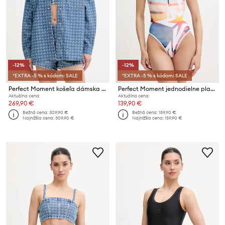
-12%
-12%
*EXTRA -5 % s kódom: SALE
*EXTRA -5 % s kódom: SALE
Perfect Moment košeľa dámska rifľová
Perfect Moment jednodielne plavky dámske
Aktuálna cena:
Aktuálna cena:
269,90 €
139,90 €
Bežná cena:
309,90 €
Bežná cena:
159,90 €
Najnižšia cena:
309,90 €
Najnižšia cena:
159,90 €