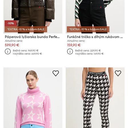
-10%
*EXTRA -10 % s kódom:SALE
*EXTRA -10 % s kódom:SALE
Páperová lyžiarska bunda Perfect Moment Auretta
Funkčné tričko s dlhým rukávom Perfect Moment
Aktuálna cena:
Aktuálna cena:
599,90 €
159,90 €
Bežná cena:
969,90 €
Bežná cena:
229,90 €
Najnižšia cena:
669,90 €
Najnižšia cena:
169,90 €