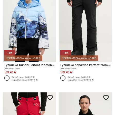
-13%
-13%
*EXTRA -10 % s kódom:SALE
*EXTRA -10 % s kódom:SALE
Lyžiarska bunda Perfect Moment Polar Flare
Lyžiarske nohavice Perfect Moment Chamonix
Aktuálna cena:
Aktuálna cena:
519,90 €
519,90 €
Bežná cena:
869,90 €
Bežná cena:
869,90 €
Najnižšia cena:
599,90 €
Najnižšia cena:
599,90 €