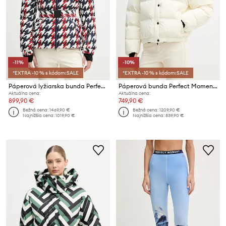
-11%
-10%
*EXTRA -10 % s kódom:SALE
*EXTRA -10 % s kódom:SALE
Páperová lyžiarska bunda Perfect Moment Candice
Páperová bunda Perfect Moment Moments
Aktuálna cena:
Aktuálna cena:
899,90 €
749,90 €
Bežná cena:
1469,90 €
Bežná cena:
1209,90 €
Najnižšia cena:
1019,90 €
Najnižšia cena:
839,90 €