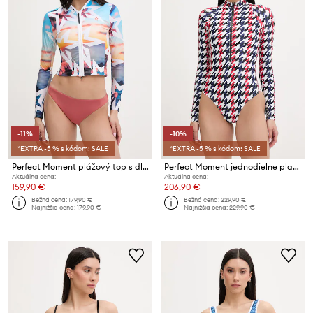
-11%
-10%
*EXTRA -5 % s kódom: SALE
*EXTRA -5 % s kódom: SALE
Perfect Moment plážový top s dlhým rukávom dámsky
Perfect Moment jednodielne plavky dámske
Aktuálna cena:
Aktuálna cena:
159,90 €
206,90 €
Bežná cena:
179,90 €
Bežná cena:
229,90 €
Najnižšia cena:
179,90 €
Najnižšia cena:
229,90 €