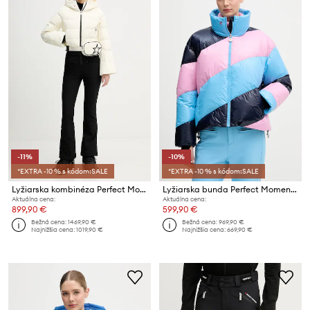
-11%
-10%
*EXTRA -10 % s kódom:SALE
*EXTRA -10 % s kódom:SALE
Lyžiarska kombinéza Perfect Moment Polar Flare
Lyžiarska bunda Perfect Moment Mojo
Aktuálna cena:
Aktuálna cena:
899,90 €
599,90 €
Bežná cena:
1469,90 €
Bežná cena:
969,90 €
Najnižšia cena:
1019,90 €
Najnižšia cena:
669,90 €