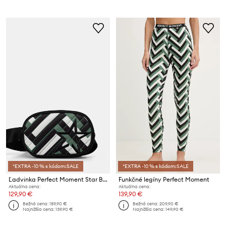
*EXTRA -10 % s kódom:SALE
*EXTRA -10 % s kódom:SALE
Ľadvinka Perfect Moment Star Bum
Funkčné legíny Perfect Moment
Aktuálna cena:
Aktuálna cena:
129,90 €
139,90 €
Bežná cena:
189,90 €
Bežná cena:
209,90 €
Najnižšia cena:
139,90 €
Najnižšia cena:
149,90 €