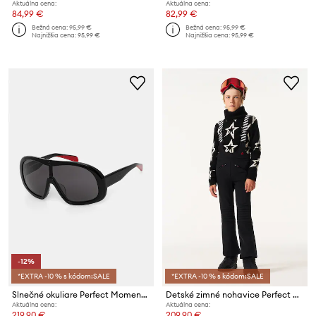
Aktuálna cena:
Aktuálna cena:
84,99 €
82,99 €
Bežná cena:
95,99 €
Bežná cena:
95,99 €
Najnižšia cena:
95,99 €
Najnižšia cena:
95,99 €
-12%
*EXTRA -10 % s kódom:SALE
*EXTRA -10 % s kódom:SALE
Slnečné okuliare Perfect Moment Racer
Detské zimné nohavice Perfect Moment aurora flare pant
Aktuálna cena:
Aktuálna cena:
219,90 €
209,90 €