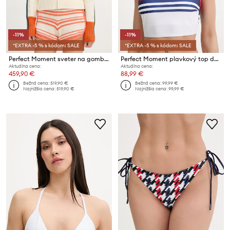
-11%
-11%
*EXTRA -5 % s kódom: SALE
*EXTRA -5 % s kódom: SALE
Perfect Moment sveter na gombíky dámsky z meríno vlny Camille
Perfect Moment plavkový top dámsky
Aktuálna cena:
Aktuálna cena:
459,90 €
88,99 €
Bežná cena:
519,90 €
Bežná cena:
99,99 €
Najnižšia cena:
519,90 €
Najnižšia cena:
99,99 €