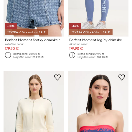
-14%
-14%
*EXTRA -5 % s kódom: SALE
*EXTRA -5 % s kódom: SALE
Perfect Moment šortky dámske rifľové
Perfect Moment legíny dámske
Aktuálna cena:
Aktuálna cena:
179,90 €
179,90 €
Bežná cena:
209,90 €
Bežná cena:
209,90 €
Najnižšia cena:
209,90 €
Najnižšia cena:
209,90 €