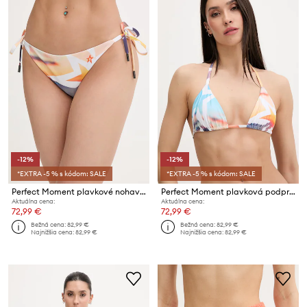
-12%
-12%
*EXTRA -5 % s kódom: SALE
*EXTRA -5 % s kódom: SALE
Perfect Moment plavkové nohavičky dámske Salinas
Perfect Moment plavková podprsenka dámska Salinas
Aktuálna cena:
Aktuálna cena:
72,99 €
72,99 €
Bežná cena:
82,99 €
Bežná cena:
82,99 €
Najnižšia cena:
82,99 €
Najnižšia cena:
82,99 €