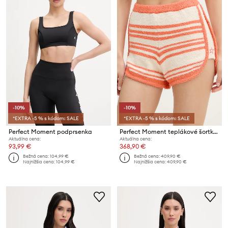
-10%
-10%
*EXTRA -5 % s kódom: SALE
*EXTRA -5 % s kódom: SALE
Perfect Moment podprsenka
Perfect Moment teplákové šortky dámske s bavlnou
Aktuálna cena:
Aktuálna cena:
93,99 €
368,90 €
Bežná cena:
104,99 €
Bežná cena:
409,90 €
Najnižšia cena:
104,99 €
Najnižšia cena:
409,90 €