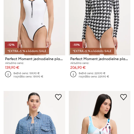
-12%
-10%
*EXTRA -5 % s kódom: SALE
*EXTRA -5 % s kódom: SALE
Perfect Moment jednodielne plavky dámske
Perfect Moment jednodielne plavky dámske
Aktuálna cena:
Aktuálna cena:
139,90 €
206,90 €
Bežná cena:
159,90 €
Bežná cena:
229,90 €
Najnižšia cena:
159,90 €
Najnižšia cena:
229,90 €