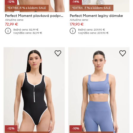
-12%
-14%
*EXTRA -5 % s kódom: SALE
*EXTRA -5 % s kódom: SALE
Perfect Moment plavková podprsenka dámska
Perfect Moment legíny dámske
Aktuálna cena:
Aktuálna cena:
72,99 €
179,90 €
Bežná cena:
82,99 €
Bežná cena:
209,90 €
Najnižšia cena:
82,99 €
Najnižšia cena:
209,90 €
-12%
-10%