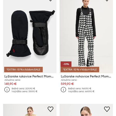
-10%
*EXTRA -10 % s kódom:SALE
*EXTRA -10 % s kódom:SALE
Lyžiarske rukavice Perfect Moment Davos
Lyžiarske nohavice Perfect Moment
Aktuálna cena:
Aktuálna cena:
149,90 €
599,90 €
Bežná cena:
209,90 €
Bežná cena:
969,90 €
Najnižšia cena:
159,90 €
Najnižšia cena:
669,90 €