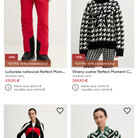
-13%
-12%
*EXTRA -10 % s kódom:SALE
*EXTRA -10 % s kódom:SALE
Lyžiarske nohavice Perfect Moment Chamonix
Vlnený sveter Perfect Moment Chunky
Aktuálna cena:
Aktuálna cena:
519,90 €
289,90 €
Bežná cena:
869,90 €
Bežná cena:
469,90 €
Najnižšia cena:
599,90 €
Najnižšia cena:
329,90 €