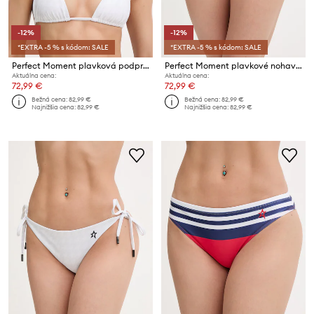
-12%
-12%
*EXTRA -5 % s kódom: SALE
*EXTRA -5 % s kódom: SALE
Perfect Moment plavková podprsenka dámska Salinas
Perfect Moment plavkové nohavičky dámske
Aktuálna cena:
Aktuálna cena:
72,99 €
72,99 €
Bežná cena:
82,99 €
Bežná cena:
82,99 €
Najnižšia cena:
82,99 €
Najnižšia cena:
82,99 €