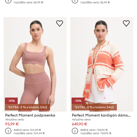
Najnižšia cena:
82,99 €
Najnižšia cena:
82,99 €
-10%
-10%
*EXTRA -5 % s kódom: SALE
*EXTRA -5 % s kódom: SALE
Perfect Moment podprsenka
Perfect Moment kardigán dámsky s bavlnou
Aktuálna cena:
Aktuálna cena:
93,99 €
649,90 €
Bežná cena:
104,99 €
Bežná cena:
729,90 €
Najnižšia cena:
104,99 €
Najnižšia cena:
729,90 €