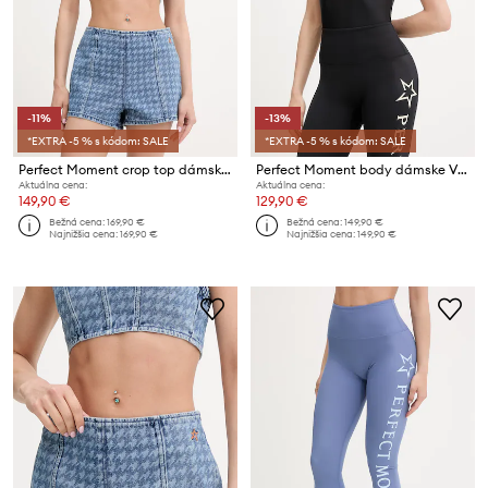
-11%
-13%
*EXTRA -5 % s kódom: SALE
*EXTRA -5 % s kódom: SALE
Perfect Moment crop top dámsky rifľový
Perfect Moment body dámske Vita
Aktuálna cena:
Aktuálna cena:
149,90 €
129,90 €
Bežná cena:
169,90 €
Bežná cena:
149,90 €
Najnižšia cena:
169,90 €
Najnižšia cena:
149,90 €