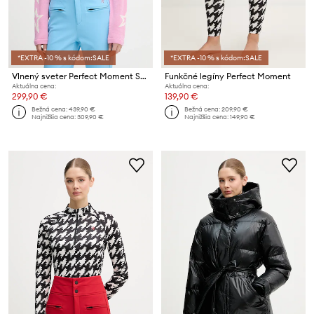
*EXTRA -10 % s kódom:SALE
*EXTRA -10 % s kódom:SALE
Vlnený sveter Perfect Moment Star Dust
Funkčné legíny Perfect Moment
Aktuálna cena:
Aktuálna cena:
299,90 €
139,90 €
Bežná cena:
439,90 €
Bežná cena:
209,90 €
Najnižšia cena:
309,90 €
Najnižšia cena:
149,90 €