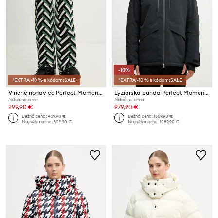
-10%
*EXTRA -10 % s kódom:SALE
*EXTRA -10 % s kódom:SALE
Vlnené nohavice Perfect Moment Chalet
Lyžiarska bunda Perfect Moment Chamonix II
Aktuálna cena:
Aktuálna cena:
299,90 €
979,90 €
Bežná cena:
439,90 €
Bežná cena:
1569,90 €
Najnižšia cena:
309,90 €
Najnižšia cena:
1089,90 €