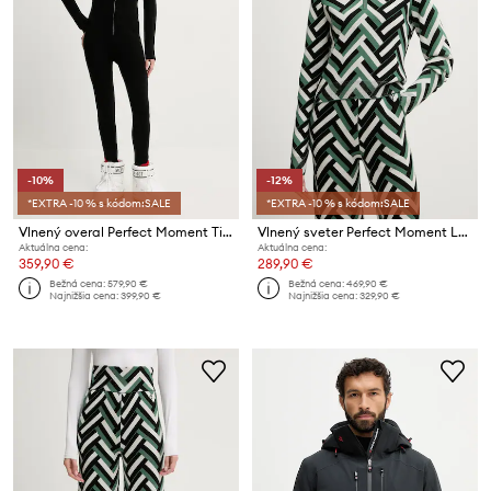
-10%
-12%
*EXTRA -10 % s kódom:SALE
*EXTRA -10 % s kódom:SALE
Vlnený overal Perfect Moment Tignes
Vlnený sveter Perfect Moment La Tour
Aktuálna cena:
Aktuálna cena:
359,90 €
289,90 €
Bežná cena:
579,90 €
Bežná cena:
469,90 €
Najnižšia cena:
399,90 €
Najnižšia cena:
329,90 €