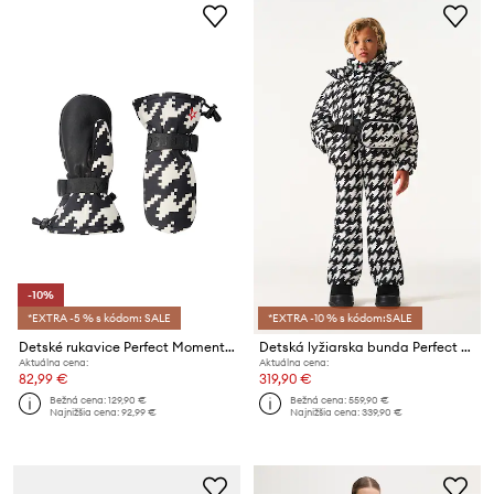
-10%
*EXTRA -5 % s kódom: SALE
*EXTRA -10 % s kódom:SALE
Detské rukavice Perfect Moment davos mitts (kids)
Detská lyžiarska bunda Perfect Moment nuuk puffer jacket
Aktuálna cena:
Aktuálna cena:
82,99 €
319,90 €
Bežná cena:
129,90 €
Bežná cena:
559,90 €
Najnižšia cena:
92,99 €
Najnižšia cena:
339,90 €