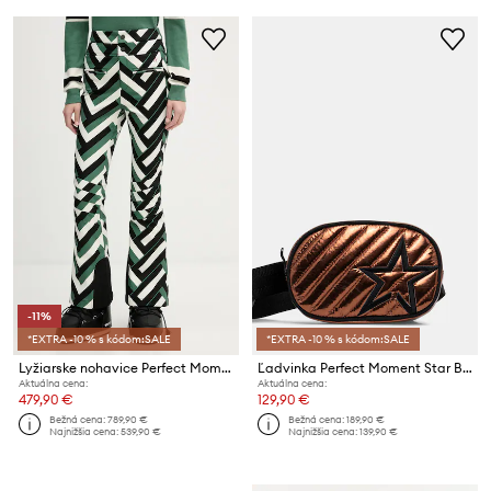
-11%
*EXTRA -10 % s kódom:SALE
*EXTRA -10 % s kódom:SALE
Lyžiarske nohavice Perfect Moment Aurora
Ľadvinka Perfect Moment Star Bum
Aktuálna cena:
Aktuálna cena:
479,90 €
129,90 €
Bežná cena:
789,90 €
Bežná cena:
189,90 €
Najnižšia cena:
539,90 €
Najnižšia cena:
139,90 €