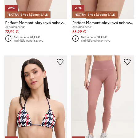
-12%
-11%
*EXTRA -5 % s kódom: SALE
*EXTRA -5 % s kódom: SALE
Perfect Moment plavkové nohavičky dámske Salinas
Perfect Moment plavkové nohavičky dámske
Aktuálna cena:
Aktuálna cena:
72,99 €
88,99 €
Bežná cena:
82,99 €
Bežná cena:
99,99 €
Najnižšia cena:
82,99 €
Najnižšia cena:
99,99 €