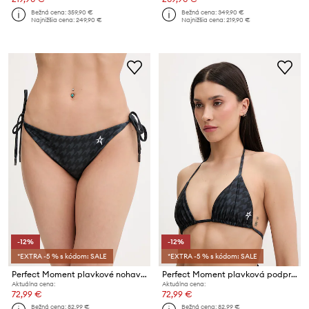
Bežná cena:
359,90 €
Bežná cena:
349,90 €
Najnižšia cena:
249,90 €
Najnižšia cena:
219,90 €
-12%
-12%
*EXTRA -5 % s kódom: SALE
*EXTRA -5 % s kódom: SALE
Perfect Moment plavkové nohavičky dámske Salinas
Perfect Moment plavková podprsenka dámska Salinas
Aktuálna cena:
Aktuálna cena:
72,99 €
72,99 €
Bežná cena:
82,99 €
Bežná cena:
82,99 €