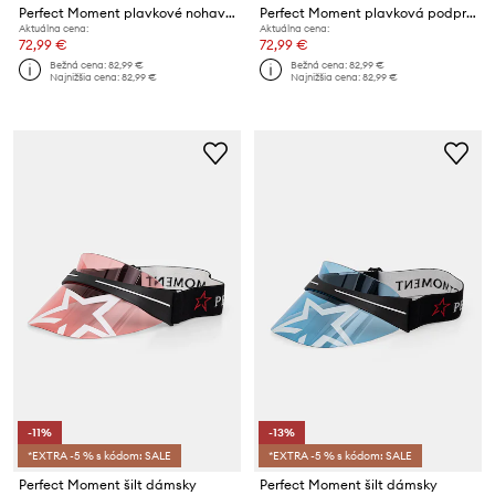
Perfect Moment plavkové nohavičky dámske
Perfect Moment plavková podprsenka dámska
Aktuálna cena:
Aktuálna cena:
72,99 €
72,99 €
Bežná cena:
82,99 €
Bežná cena:
82,99 €
Najnižšia cena:
82,99 €
Najnižšia cena:
82,99 €
-11%
-13%
*EXTRA -5 % s kódom: SALE
*EXTRA -5 % s kódom: SALE
Perfect Moment šilt dámsky
Perfect Moment šilt dámsky