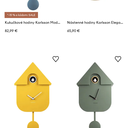
*-15 % s kódom: SALE
Kukučkové hodiny Karlsson Modern Cuckoo Metallic
Nástenné hodiny Karlsson Elegance Glow
82,99 €
65,90 €