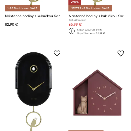
-20%
*-25 % s kódom: SALE
*EXTRA -5 % s kódom: SALE
Nástenné hodiny s kukučkou Karlsson Tweet 42 cm
Nástenné hodiny s kukučkou Karlsson Tweet 42 cm
Aktuálna cena:
82,90 €
65,99 €
Bežná cena:
82,99 €
Najnižšia cena:
82,99 €