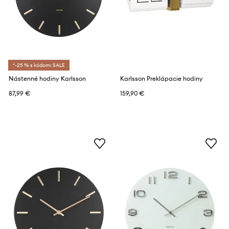
*-25 % s kódom: SALE
Nástenné hodiny Karlsson
Karlsson Preklápacie hodiny
87,99 €
159,90 €