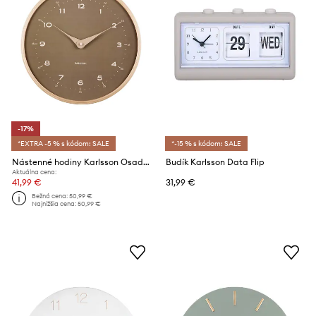
-17%
*EXTRA -5 % s kódom: SALE
*-15 % s kódom: SALE
Nástenné hodiny Karlsson Osado Dome
Budík Karlsson Data Flip
Aktuálna cena:
41,99 €
31,99 €
Bežná cena:
50,99 €
Najnižšia cena:
50,99 €