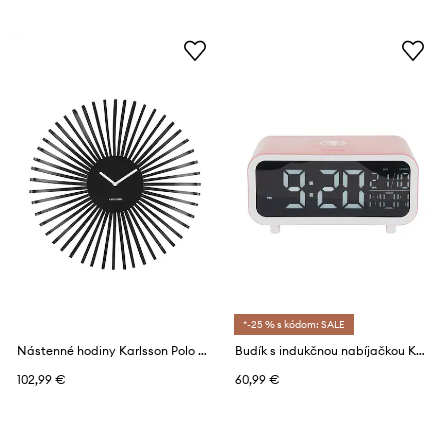
*-25 % s kódom: SALE
Nástenné hodiny Karlsson Polo 48 cm
Budík s indukčnou nabíjačkou Karlsson Chunky 11 x 8,5 cm
102,99 €
60,99 €