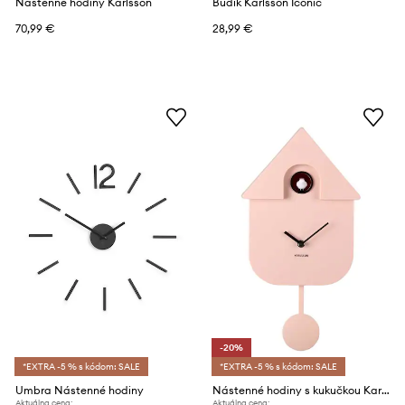
Nástenné hodiny Karlsson
Budík Karlsson Iconic
70,99 €
28,99 €
-20%
*EXTRA -5 % s kódom: SALE
*EXTRA -5 % s kódom: SALE
Umbra Nástenné hodiny
Nástenné hodiny s kukučkou Karlsson Modern Cuckoo 41 x 21,5 cm
Aktuálna cena:
Aktuálna cena: