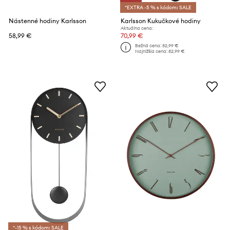
*EXTRA -5 % s kódom: SALE
Nástenné hodiny Karlsson
Karlsson Kukučkové hodiny
Aktuálna cena:
58,99 €
70,99 €
Bežná cena:
82,99 €
Najnižšia cena:
82,99 €
*-15 % s kódom: SALE