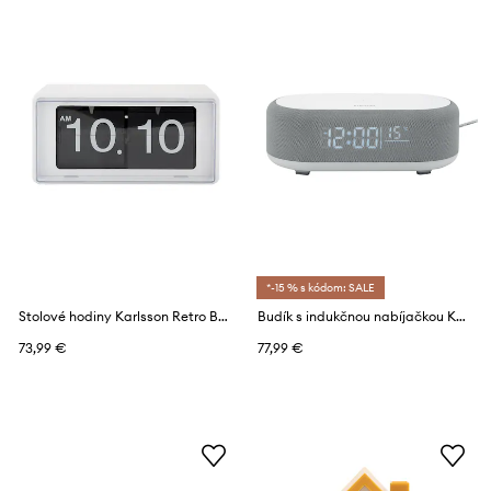
*-15 % s kódom: SALE
Stolové hodiny Karlsson Retro Boxed Flip
Budík s indukčnou nabíjačkou Karlsson Vogue
73,99 €
77,99 €