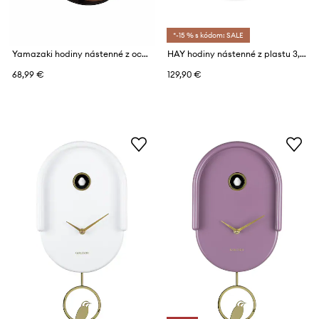
*-15 % s kódom: SALE
Yamazaki hodiny nástenné z ocele 26,5 x 4,2 x 26,5 cm
HAY hodiny nástenné z plastu 3,6 x 26,5 x 26,5 cm
68,99 €
129,90 €