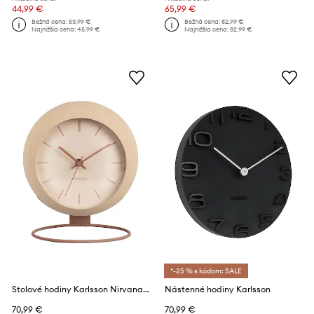
44,99 €
65,99 €
Bežná cena:
53,99 €
Bežná cena:
82,99 €
Najnižšia cena:
45,99 €
Najnižšia cena:
82,99 €
*-25 % s kódom: SALE
Stolové hodiny Karlsson Nirvana Globe
Nástenné hodiny Karlsson
70,99 €
70,99 €