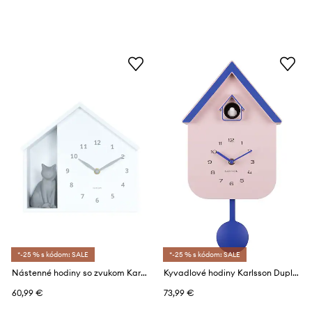
*-25 % s kódom: SALE
*-25 % s kódom: SALE
Nástenné hodiny so zvukom Karlsson Siting Cat 26 x 29 cm
Kyvadlové hodiny Karlsson Dupla 21,5 x 41,5 x 8,5 cm
60,99 €
73,99 €