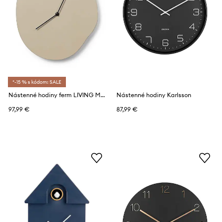
*-15 % s kódom: SALE
Nástenné hodiny ferm LIVING Melt
Nástenné hodiny Karlsson
97,99 €
87,99 €