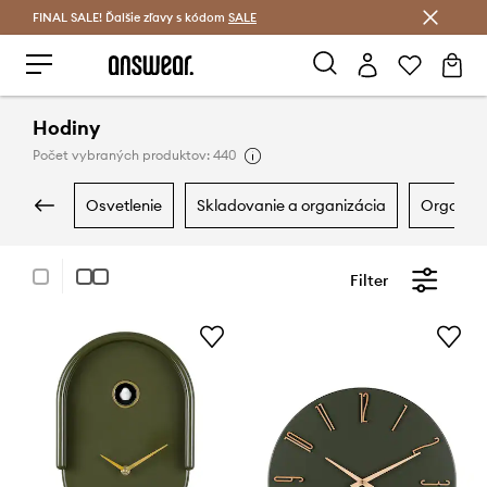
FINAL SALE! Ďalšie zľavy s kódom
Šetrite s Answear Club >
SALE
Hodiny
Počet vybraných produktov: 440
osvetlenie
skladovanie a organizácia
organiz
Filter