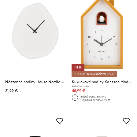
-19%
*EXTRA -5 % s kódom: SALE
Nástenné hodiny House Nordic Vienna
Kukučkové hodiny Karlsson Modern Cuckoo
Aktuálna cena:
31,99 €
48,99 €
Bežná cena:
60,99 €
Najnižšia cena:
60,99 €