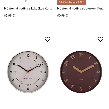
*-25 % s kódom: SALE
Nástenné hodiny s kukučkou Karlsson Tweet 42 cm
Nástenné hodiny so zvukom Karlsson Siting Cat 26 x 29 cm
82,99 €
60,99 €