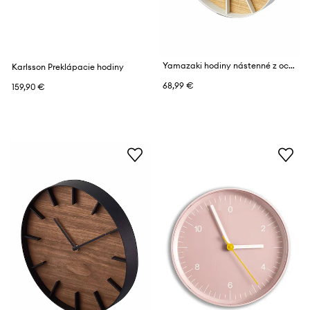
Yamazaki hodiny nástenné z ocele 26,5 x 4,2 x 26,5 cm
Karlsson Preklápacie hodiny
68,99 €
159,90 €