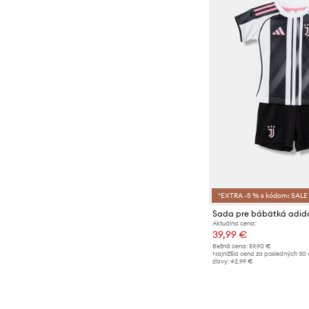
*EXTRA -5 % s kódom: SALE
Aktuálna cena:
39,99 €
Bežná cena:
59,90 €
Najnižšia cena za posledných 30 
zľavy:
42,99 €