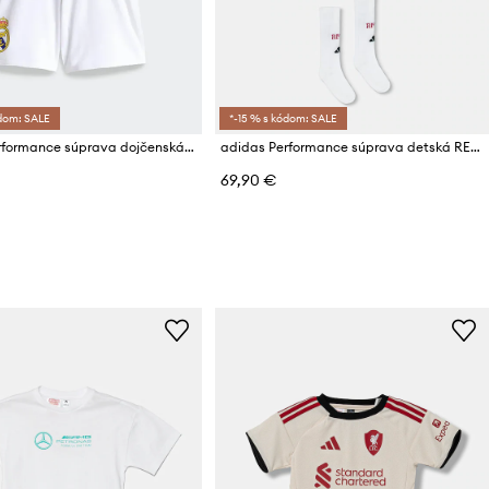
ódom: SALE
*-15 % s kódom: SALE
adidas Performance súprava dojčenská REAL MADRID
adidas Performance súprava detská REAL MADRID
69,90 €