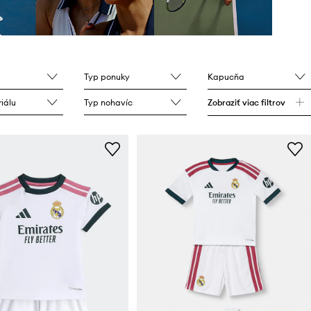
Typ ponuky
Kapucňa
iálu
Typ nohavíc
Zobraziť viac filtrov