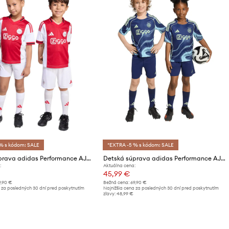
% s kódom: SALE
*EXTRA -5 % s kódom: SALE
Detská súprava adidas Performance AJAX
Detská súprava adidas Performance AJAX
:
Aktuálna cena:
45,99 €
9,90 €
Bežná cena:
69,90 €
 za posledných 30 dní pred poskytnutím
Najnižšia cena za posledných 30 dní pred poskytnutím
zľavy:
48,99 €