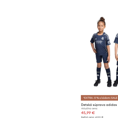
*EXTRA -5 % s kódom: SALE
Aktuálna cena:
45,99 €
Bežná cena:
69,90 €