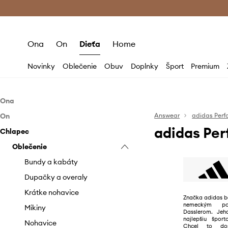
Premium Fashion Benefits >
Bezpla
Ona
On
Dieťa
Home
Novinky
Oblečenie
Obuv
Doplnky
Šport
Premium
Ona
On
Oblečenie
Answear
adidas Per
adidas Pe
Chlapec
Obuv
Oblečenie
Bundy
Doplnky
Obuv
Oblečenie
Krátke nohavice
Športová obuv
Bundy
Doplnky
Mikiny
Čiapky a klobúky
Krátke nohavice
Šľapky a sandále
Bundy a kabáty
Nohavice a legíny
Fľaše a termosky
Mikiny
Športová obuv
Čiapky a klobúky
Dupačky a overaly
Overaly
Kabelky
Nohavice
Fľaše a termosky
Krátke nohavice
Značka adidas bo
nemeckým po
Plavky
Plavecké doplnky
Plavky
Plavecké doplnky
Mikiny
Dasslerom. Jeh
najlepšiu špor
Ponožky
Rukavice
Ponožky
Rukavice
Nohavice
Chcel to dosi