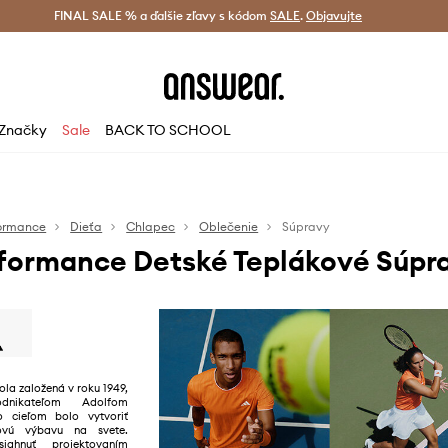
tná doprava od 60 € >
FINAL SALE % a ďalšie zľavy s kódom
Doručenie aj do 24 h >
SALE
.
Objavujte
Šetrite s A
Značky
Sale
BACK TO SCHOOL
formance
Dieťa
Chlapec
Oblečenie
Súpravy
rformance Detské Teplákové Súpr
la založená v roku 1949,
dnikateľom Adolfom
o cieľom bolo vytvoriť
tovú výbavu na svete.
ahnuť projektovaním