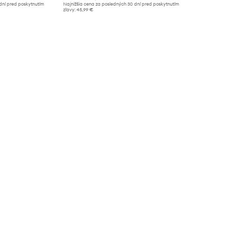
dní pred poskytnutím
Najnižšia cena za posledných 30 dní pred poskytnutím
zľavy:
45,99 €