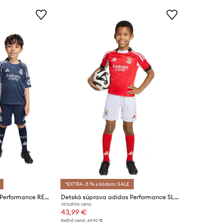
*EXTRA -5 % s kódom: SALE
Detská súprava adidas Performance REAL MADRID
Detská súprava adidas Performance SLB
Aktuálna cena:
43,99 €
Bežná cena:
69,90 €