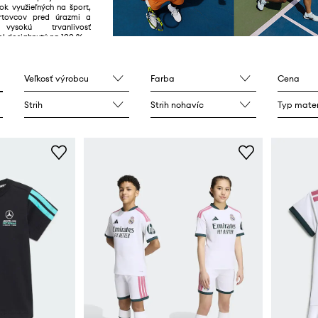
ok využieľných na šport,
ortovcov pred úrazmi a
 vysokú trvanlivosť
ol dosiahnutý na 100 %.
Veľkosť výrobcu
Farba
Cena
Strih
Strih nohavíc
Typ mater