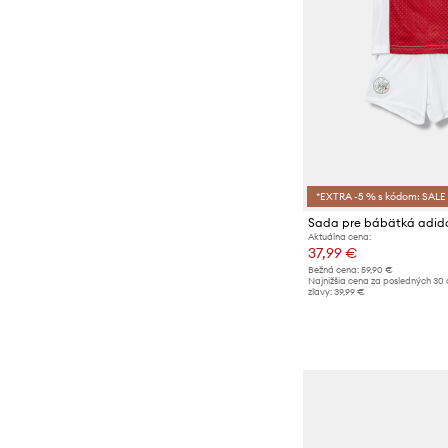
*EXTRA -5 % s kódom: SALE
Aktuálna cena:
37,99 €
Bežná cena:
59,90 €
Najnižšia cena za posledných 30 
zľavy:
39,99 €