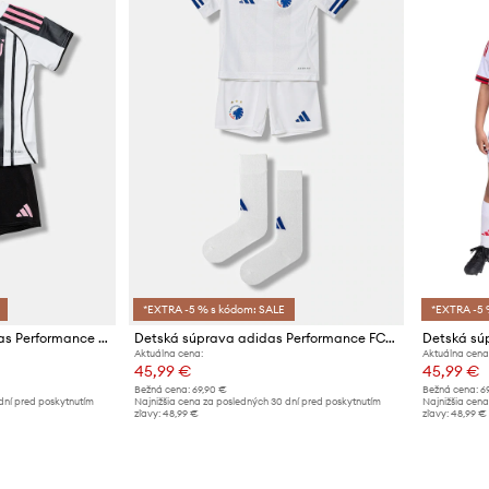
*EXTRA -5 % s kódom: SALE
*EXTRA -5 
Sada pre bábätká adidas Performance JUVENTUS
Detská súprava adidas Performance FCK 2-pak
Aktuálna cena:
Aktuálna cena
45,99 €
45,99 €
Bežná cena:
69,90 €
Bežná cena:
6
dní pred poskytnutím
Najnižšia cena za posledných 30 dní pred poskytnutím
Najnižšia cena
zľavy:
48,99 €
zľavy:
48,99 €