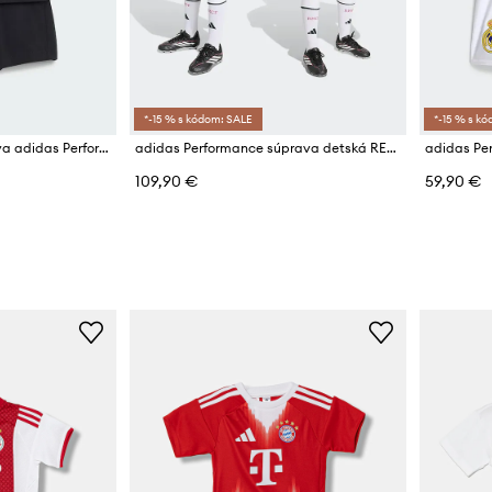
*-15 % s kódom: SALE
*-15 % s k
Detská bavlnená súprava adidas Performance MERCEDES
adidas Performance súprava detská REAL MADRID
109,90 €
59,90 €