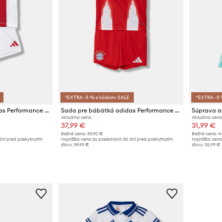
*EXTRA -5 % s kódom: SALE
*EXTRA -5 
Sada pre bábätká adidas Performance AJAX
Sada pre bábätká adidas Performance FC Bayern Munich
Súprava a
Aktuálna cena:
Aktuálna cena
37,99 €
31,99 €
Bežná cena:
59,90 €
Bežná cena:
4
dní pred poskytnutím
Najnižšia cena za posledných 30 dní pred poskytnutím
Najnižšia cena
zľavy:
39,99 €
zľavy:
32,99 €