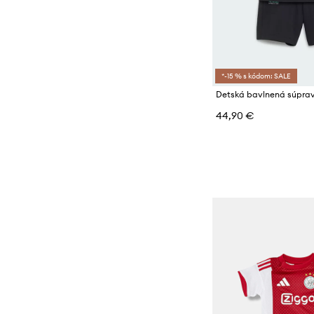
Ponožky
Súpravy
Teplákové súpravy
*-15 % s kódom: SALE
Topy a tričká
44,90 €