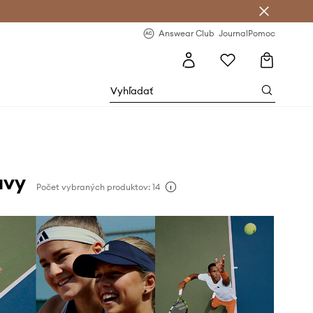
nswear Club >
-20 % na prvý nákup >
Answear Club
Journal
Pomoc
avy
Počet vybraných produktov: 14