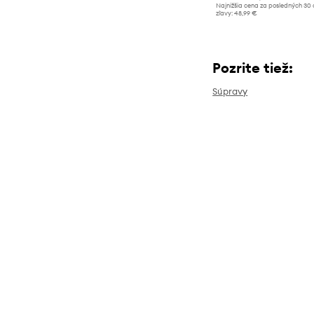
Najnižšia cena za posledných 30 
zľavy:
48,99 €
Pozrite tiež:
Súpravy