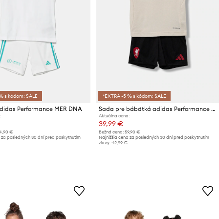
% s kódom: SALE
*EXTRA -5 % s kódom: SALE
didas Performance MER DNA
Sada pre bábätká adidas Performance LFC
:
Aktuálna cena:
39,99 €
4,90 €
Bežná cena:
59,90 €
 za posledných 30 dní pred poskytnutím
Najnižšia cena za posledných 30 dní pred poskytnutím
zľavy:
42,99 €