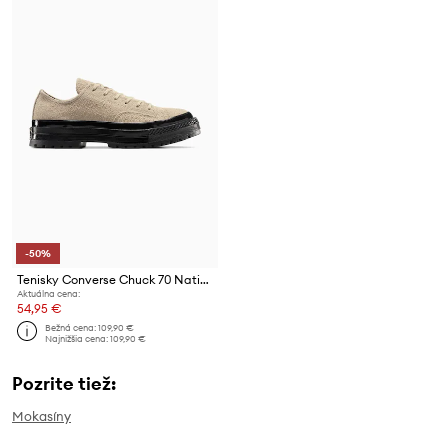
-50%
Tenisky Converse Chuck 70 National
Aktuálna cena:
54,95 €
Bežná cena:
109,90 €
Najnižšia cena:
109,90 €
Pozrite tiež:
Mokasíny