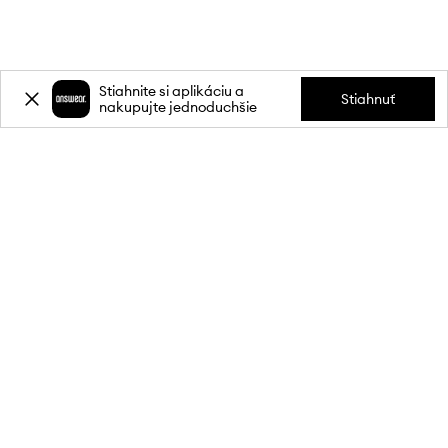
Stiahnite si aplikáciu a
Stiahnuť
nakupujte jednoduchšie
Prihláste sa k odberu noviniek a
získajte zľavu
20 %
** na svoj prvý
nákup.
Pripojte sa k našej komunite a získajte informácie o najnovších