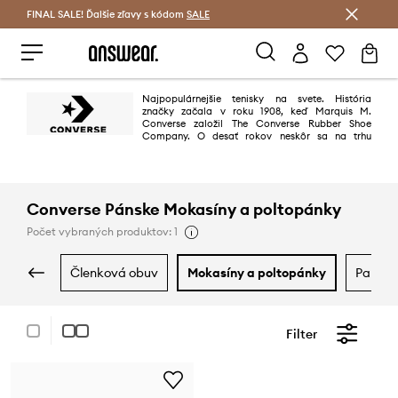
FINAL SALE! Ďalšie zľavy s kódom
Šetrite s Answear Club >
SALE
Najpopulárnejšie tenisky na svete. História
značky začala v roku 1908, keď Marquis M.
Converse založil The Converse Rubber Shoe
Company. O desať rokov neskôr sa na trhu
objavili prvé profesionálne basketbalové topánky - Chuck Taylor All Star,
kultový model, ktorý spája generácie. Majú ju v obľube nielen
basketbalisti, ale všetci milovníci vzdorného, dravého štýlu.
Converse Pánske Mokasíny a poltopánky
Počet vybraných produktov: 1
členková obuv
mokasíny a poltopánky
papuč
Filter