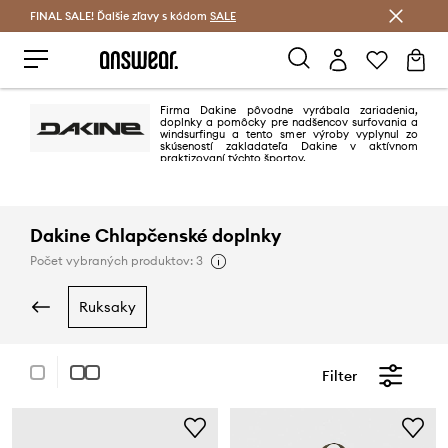
FINAL SALE! Ďalšie zľavy s kódom
Šetrite s Answear Club >
SALE
Firma Dakine pôvodne vyrábala zariadenia,
doplnky a pomôcky pre nadšencov surfovania a
windsurfingu a tento smer výroby vyplynul zo
skúseností zakladateľa Dakine v aktívnom
praktizovaní týchto športov.
Dakine Chlapčenské doplnky
Počet vybraných produktov: 3
ruksaky
Filter