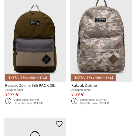
*EXTRA -5 % s kódom: SALE
*EXTRA -5 % s kódom: SALE
Ruksak Dakine 365 PACK 21L
Ruksak Dakine
Aktuálna cena:
Aktuálna cena:
34,99 €
31,99 €
Bežná cena:
68,99 €
Bežná cena:
60,99 €
Najnižšia cena:
37,99 €
Najnižšia cena:
32,99 €