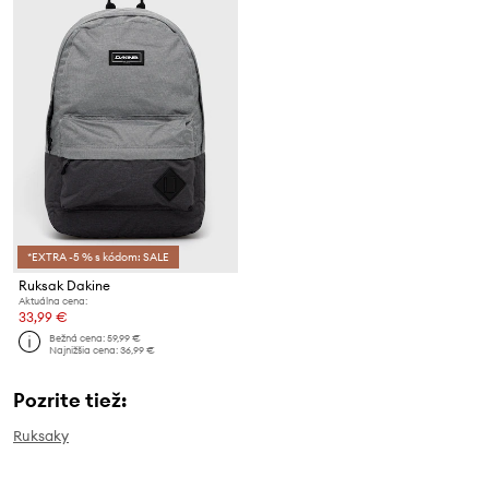
*EXTRA -5 % s kódom: SALE
Ruksak Dakine
Aktuálna cena:
33,99 €
Bežná cena:
59,99 €
Najnižšia cena:
36,99 €
Pozrite tiež:
Ruksaky