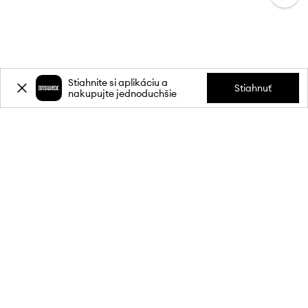
Stiahnite si aplikáciu a
Stiahnuť
nakupujte jednoduchšie
Prihláste sa k odberu noviniek a
získajte zľavu
20 %
** na svoj prvý
nákup.