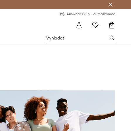
nswear Club >
-20 % na prvý nákup >
Answear Club
Journal
Pomoc