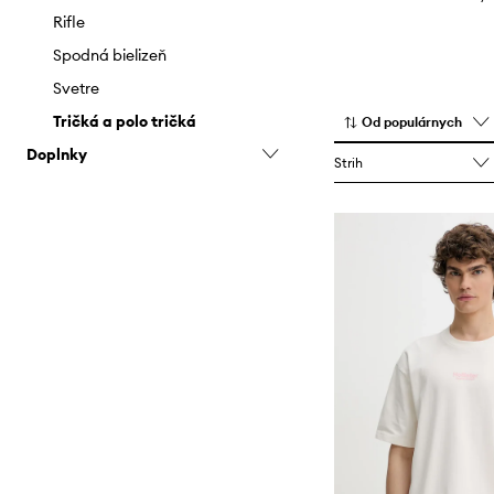
Rifle
Rifle
Saká a vesty
Spodná bielizeň
Spodná bielizeň
Svetre
Sukne
Tričká a polo tričká
Od populárnych
Doplnky
Svetre
Strih
Šaty
Čiapky a klobúky
Topy a tričká