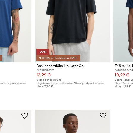
-27%
*EXTRA -5 % s kódom: SALE
Bavlnené tričko Hollister Co.
Tričko Holl
Aktuálna cena:
Aktuálna cena
12,99 €
10,99 €
Bežná cena:
19,90 €
Bežná cena:
2
dní pred poskytnutím
Najnižšia cena za posledných 30 dní pred poskytnutím
Najnižšia cena
zľavy:
17,90 €
zľavy:
11,99 €