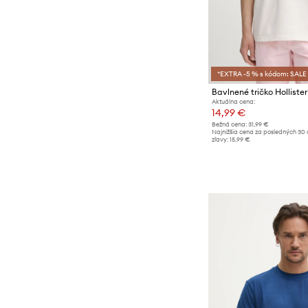
*EXTRA -5 % s kódom: SALE
Bavlnené tričko Hollister
Aktuálna cena:
14,99 €
Bežná cena:
31,99 €
Najnižšia cena za posledných 30 
zľavy:
15,99 €