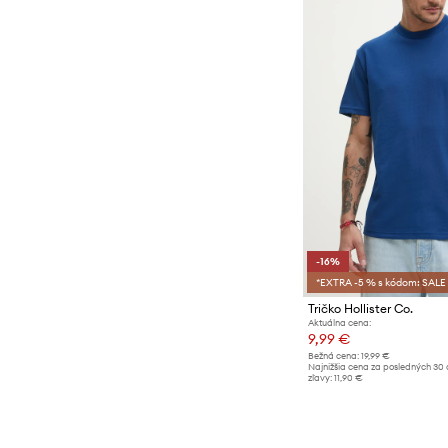
-16%
*EXTRA -5 % s kódom: SALE
Tričko Hollister Co.
Aktuálna cena:
9,99 €
Bežná cena:
19,99 €
Najnižšia cena za posledných 30 
zľavy:
11,90 €