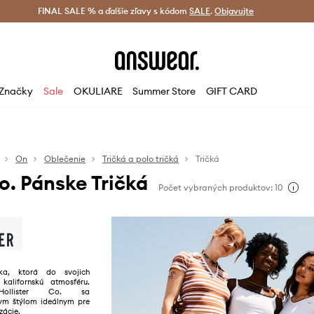
tná doprava od 60 € >
FINAL SALE % a ďalšie zľavy s kódom
Doručenie aj do 24 h >
SALE
.
Objavujte
Šetrite s A
Značky
Sale
OKULIARE
Summer Store
GIFT CARD
On
Oblečenie
Tričká a polo tričká
Tričká
Co. Pánske Tričká
Počet vybraných produktov: 10
ka, ktorá do svojich
 kalifornskú atmosféru.
Hollister Co. sa
nym štýlom ideálnym pre
zácie.