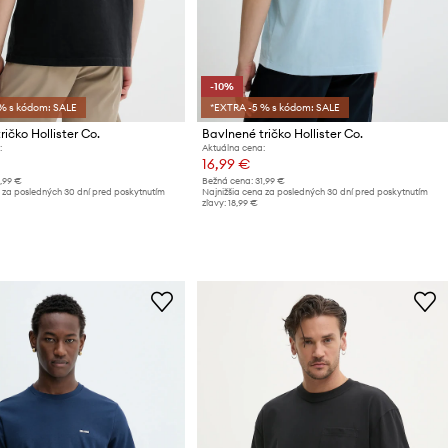
-10%
% s kódom: SALE
*EXTRA -5 % s kódom: SALE
ičko Hollister Co.
Bavlnené tričko Hollister Co.
:
Aktuálna cena:
16,99 €
1,99 €
Bežná cena:
31,99 €
 za posledných 30 dní pred poskytnutím
Najnižšia cena za posledných 30 dní pred poskytnutím
zľavy:
18,99 €