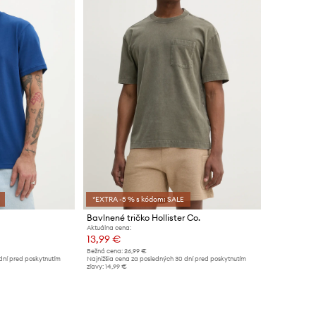
*EXTRA -5 % s kódom: SALE
Bavlnené tričko Hollister Co.
Aktuálna cena:
13,99 €
Bežná cena:
26,99 €
dní pred poskytnutím
Najnižšia cena za posledných 30 dní pred poskytnutím
zľavy:
14,99 €