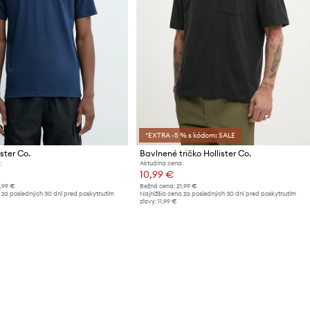
*EXTRA -5 % s kódom: SALE
ister Co.
Bavlnené tričko Hollister Co.
:
Aktuálna cena:
10,99 €
1,99 €
Bežná cena:
21,99 €
 za posledných 30 dní pred poskytnutím
Najnižšia cena za posledných 30 dní pred poskytnutím
zľavy:
11,99 €