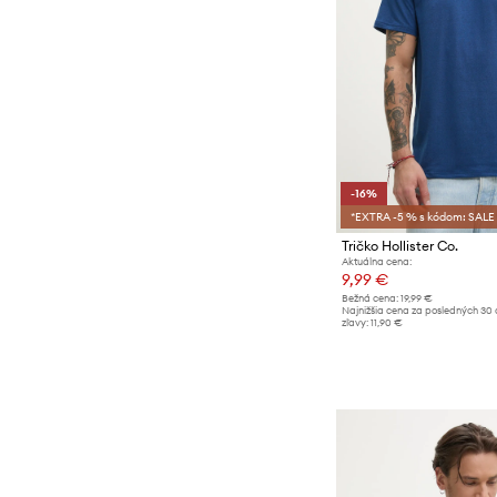
-16%
*EXTRA -5 % s kódom: SALE
Tričko Hollister Co.
Aktuálna cena:
9,99 €
Bežná cena:
19,99 €
Najnižšia cena za posledných 30 
zľavy:
11,90 €