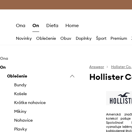
Premium Fashion Benefits >
Bezpla
Ona
On
Dieťa
Home
Novinky
Oblečenie
Obuv
Doplnky
Šport
Premium
Ona
On
Oblečenie
Answear
Hollister Co.
Hollister 
Doplnky
Oblečenie
Blúzky a košele
Bundy
Kabelky
Bundy
Krátke nohavice
Šály a šatky
Košele
Mikiny
Krátke nohavice
Nohavice a legíny
Mikiny
Americká znač
kolekcií pašuje
Overaly
Nohavice
Spoločnosť 
vyznačuje ležér
Plavky
Plavky
každodenné štyli