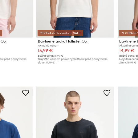
*EXTRA -5 % s kódom: SALE
*EXTRA -5 
 Co.
Bavlnené tričko Hollister Co.
Bavlnené tr
Aktuálna cena:
Aktuálna cena
16,99 €
14,99 €
Bežná cena:
31,99 €
Bežná cena:
3
dní pred poskytnutím
Najnižšia cena za posledných 30 dní pred poskytnutím
Najnižšia cena
zľavy:
17,99 €
zľavy:
15,99 €