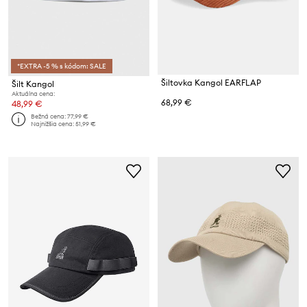
*EXTRA -5 % s kódom: SALE
Šiltovka Kangol EARFLAP
Šilt Kangol
Aktuálna cena:
68,99 €
48,99 €
Bežná cena:
77,99 €
Najnižšia cena:
51,99 €