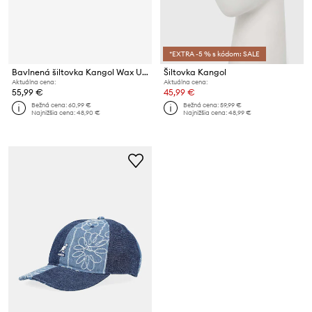
*EXTRA -5 % s kódom: SALE
Bavlnená šiltovka Kangol Wax Utility 5 Panel
Šiltovka Kangol
Aktuálna cena:
Aktuálna cena:
55,99 €
45,99 €
Bežná cena:
60,99 €
Bežná cena:
59,99 €
Najnižšia cena:
48,90 €
Najnižšia cena:
48,99 €