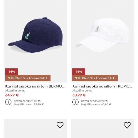
-14%
-16%
*EXTRA -5 % s kódom: SALE
*EXTRA -5 % s kódom: SALE
Kangol čiapka so šiltom BERMUDA ELASTIC SPACECAP
Kangol čiapka so šiltom TROPIC VENTAIR SPACECAP
Aktuálna cena:
Aktuálna cena:
64,99 €
50,99 €
Bežná cena:
75,90 €
Bežná cena:
60,90 €
Najnižšia cena:
75,90 €
Najnižšia cena:
60,90 €