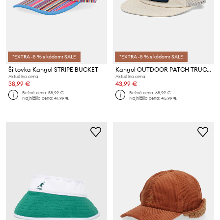
*EXTRA -5 % s kódom: SALE
*EXTRA -5 % s kódom: SALE
Šiltovka Kangol STRIPE BUCKET
Kangol OUTDOOR PATCH TRUCKER
Aktuálna cena:
Aktuálna cena:
38,99 €
43,99 €
Bežná cena:
58,99 €
Bežná cena:
68,99 €
Najnižšia cena:
41,99 €
Najnižšia cena:
45,99 €