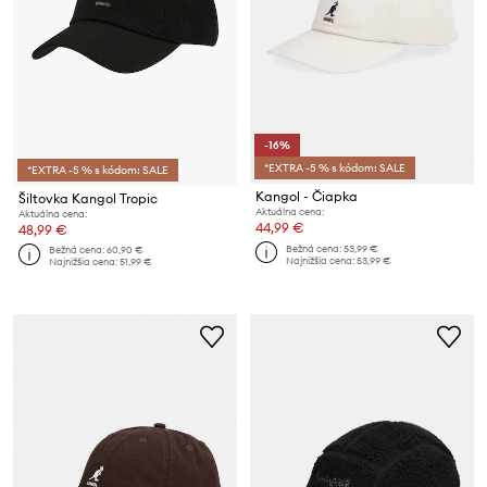
-16%
*EXTRA -5 % s kódom: SALE
*EXTRA -5 % s kódom: SALE
Kangol - Čiapka
Šiltovka Kangol Tropic
Aktuálna cena:
Aktuálna cena:
44,99 €
48,99 €
Bežná cena:
53,99 €
Bežná cena:
60,90 €
Najnižšia cena:
53,99 €
Najnižšia cena:
51,99 €