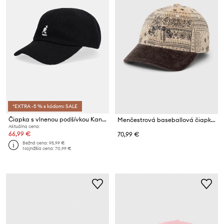
*EXTRA -5 % s kódom: SALE
Čiapka s vlnenou podšívkou Kangol SPACECAP
Menčestrová baseballová čiapka Kangol
Aktuálna cena:
66,99 €
70,99 €
Bežná cena:
95,99 €
Najnižšia cena:
70,99 €