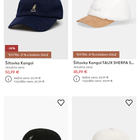
-16%
*EXTRA -5 % s kódom: SALE
*EXTRA -5 % s kódom: SALE
Šiltovka Kangol FAUX SHERPA 5-PANEL
Šiltovka Kangol
Aktuálna cena:
Aktuálna cena:
45,99 €
50,99 €
Bežná cena:
63,99 €
Bežná cena:
60,99 €
Najnižšia cena:
48,99 €
Najnižšia cena:
60,99 €