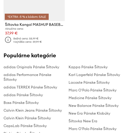
*EXTRA -5 % s kódom: SALE
Šiltovka Kangol MASHUP BASEBALL
Aktuálna cena:
37,99 €
Bežná cena:
58,99 €
Najnižšia cena:
39,99 €
Populárne kategórie
adidas Originals Pánske Šiltovky
Kappa Pánske Šiltovky
adidas Performance Pánske
Karl Lagerfeld Pánske Šiltovky
Šiltovky
Lacoste Pánske Šiltovky
adidas TERREX Pánske Šiltovky
Marc O'Polo Pánske Šiltovky
adidas Pánske Šiltovky
Medicine Pánske Šiltovky
Boss Pánske Šiltovky
New Balance Pánske Šiltovky
Calvin Klein Jeans Pánske Šiltovky
New Era Pánske Klobúky
Calvin Klein Pánske Šiltovky
Šiltovka New Era
CapsLab Pánske Šiltovky
Marc O'Polo Pánske Šiltovky