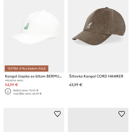
*EXTRA -5 % s kódom: SALE
Kangol čiapka so šiltom BERMUDA ELASTIC SPACECAP
Šiltovka Kangol CORD HAWKER
Aktuálna cena:
54,99 €
63,99 €
Bežná cena:
75,90 €
Najnižšia cena:
56,99 €