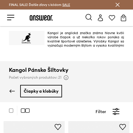
FINAL SALE! Ďalšie zľavy s kódom
Šetrite s Answear Club >
SALE
Kangol je anglická značka známa hlavne kvôli
výrobe čiapok a už niekoľko rokov ponúka aj
kvalitné športové oblečenie. Výrobky Kangol sa
vyznačujú moderným štýlom a vysoko kvalitnými
materiálmi.
Kangol Pánske Šiltovky
Počet vybraných produktov: 21
čiapky a klobúky
Filter