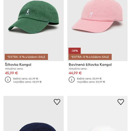
-16%
*EXTRA -5 % s kódom: SALE
*EXTRA -5 % s kódom: SALE
Šiltovka Kangol
Bavlnená šiltovka Kangol
Aktuálna cena:
Aktuálna cena:
45,99 €
44,99 €
Bežná cena:
60,99 €
Bežná cena:
53,99 €
Najnižšia cena:
48,99 €
Najnižšia cena:
53,99 €