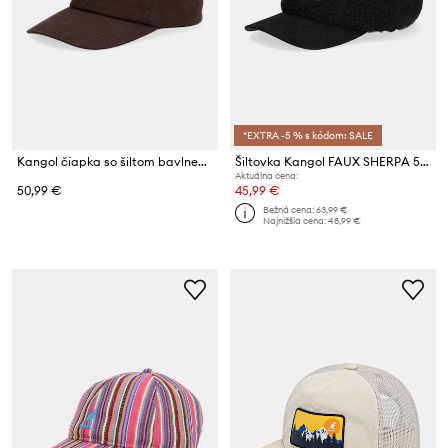
*EXTRA -5 % s kódom: SALE
Kangol čiapka so šiltom bavlnená WASHED BASEBALL
Šiltovka Kangol FAUX SHERPA 5-PANEL
Aktuálna cena:
50,99 €
45,99 €
Bežná cena:
63,99 €
Najnižšia cena:
48,99 €