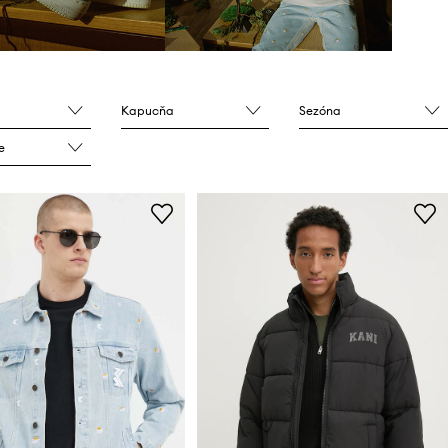
Kapucňa
Sezóna
e