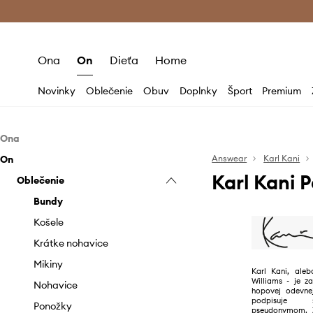
Premium Fashion Benefits >
Bezpla
Ona
On
Dieťa
Home
Novinky
Oblečenie
Obuv
Doplnky
Šport
Premium
Ona
On
Oblečenie
Answear
Karl Kani
Karl Kani 
Obuv
Oblečenie
Bundy
Doplnky
Krátke nohavice
Sneakers
Bundy
Mikiny
Čiapky a klobúky
Košele
Nohavice a legíny
Krátke nohavice
Rifle
Mikiny
Karl Kani, aleb
Williams - je z
Sukne
Nohavice
hopovej odevne
podpisuje 
Šaty
Ponožky
pseudonymom. 