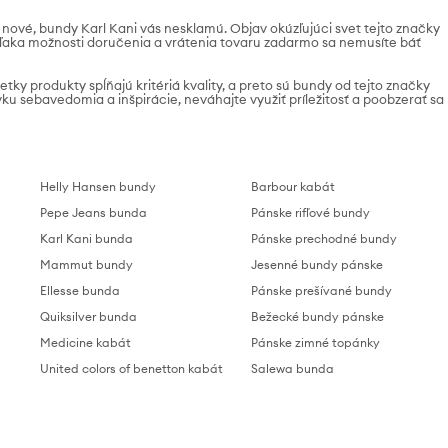
 nové, bundy Karl Kani vás nesklamú. Objav okúzľujúci svet tejto značky
 Vďaka možnosti doručenia a vrátenia tovaru zadarmo sa nemusíte báť
etky produkty spĺňajú kritériá kvality, a preto sú bundy od tejto značky
u sebavedomia a inšpirácie, neváhajte využiť príležitosť a poobzerať sa
Helly Hansen bundy
Barbour kabát
Pepe Jeans bunda
Pánske rifľové bundy
Karl Kani bunda
Pánske prechodné bundy
Mammut bundy
Jesenné bundy pánske
Ellesse bunda
Pánske prešívané bundy
Quiksilver bunda
Bežecké bundy pánske
Medicine kabát
Pánske zimné topánky
United colors of benetton kabát
Salewa bunda