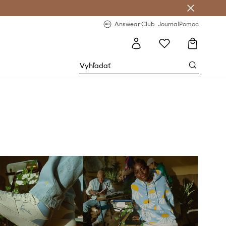
nswear Club >
-20 % na prvý nákup >
Answear Club
Journal
Pomoc