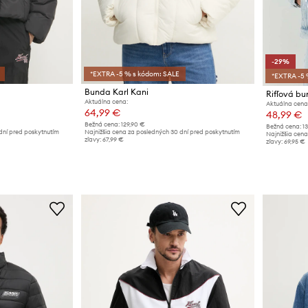
-29%
*EXTRA -5 % s kódom: SALE
*EXTRA -5 
Bunda Karl Kani
Rifľová bu
Aktuálna cena:
Aktuálna cena
64,99 €
48,99 €
Bežná cena:
129,90 €
Bežná cena:
1
dní pred poskytnutím
Najnižšia cena za posledných 30 dní pred poskytnutím
Najnižšia cena
zľavy:
67,99 €
zľavy:
69,95 €