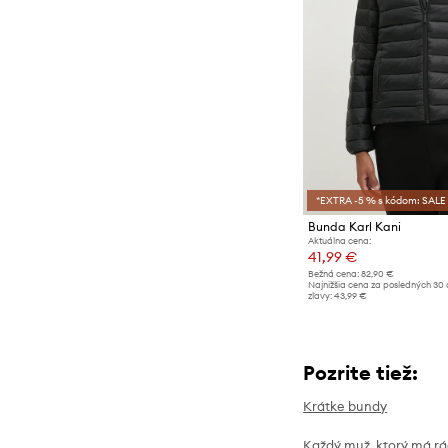
*EXTRA -5 % s kódom: SALE
Bunda Karl Kani
Aktuálna cena:
41,99 €
Bežná cena:
82,90 €
Najnižšia cena za posledných 30 
zľavy:
43,99 €
Pozrite tiež:
Krátke bundy
Každý muž, ktorý má rád 