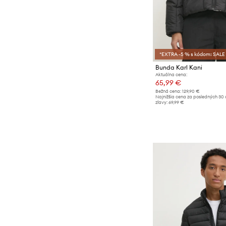
*EXTRA -5 % s kódom: SALE
Bunda Karl Kani
Aktuálna cena:
65,99 €
Bežná cena:
129,90 €
Najnižšia cena za posledných 30 
zľavy:
69,99 €