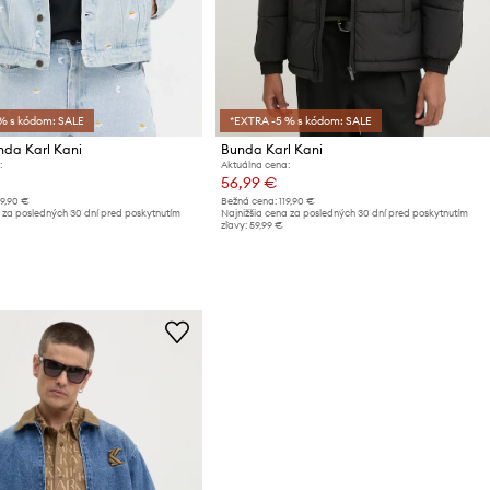
% s kódom: SALE
*EXTRA -5 % s kódom: SALE
nda Karl Kani
Bunda Karl Kani
:
Aktuálna cena:
56,99 €
39,90 €
Bežná cena:
119,90 €
 za posledných 30 dní pred poskytnutím
Najnižšia cena za posledných 30 dní pred poskytnutím
zľavy:
59,99 €