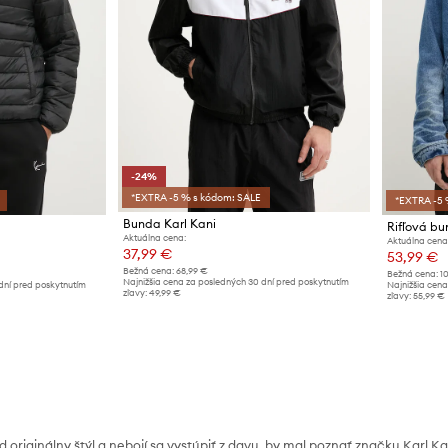
-24%
*EXTRA -5 % s kódom: SALE
*EXTRA -5 
Bunda Karl Kani
Rifľová bu
Aktuálna cena:
Aktuálna cena
37,99 €
53,99 €
Bežná cena:
68,99 €
Bežná cena:
1
Najnižšia cena za posledných 30 dní pred poskytnutím
dní pred poskytnutím
Najnižšia cena
zľavy:
49,99 €
zľavy:
55,99 €
originálny štýl a nebojí sa vystúpiť z davu, by mal poznať značku Karl Kan