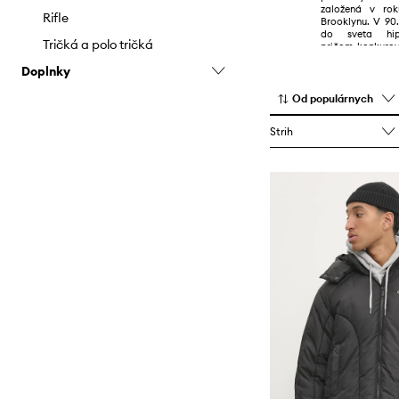
založená v ro
Topy a tričká
Rifle
Brooklynu. V 90.
do sveta hip-
Tričká a polo tričká
pričom konkuro
a Pelle Pelle.
Doplnky
Čiapky a klobúky
Od populárnych
Ľadvinky
Strih