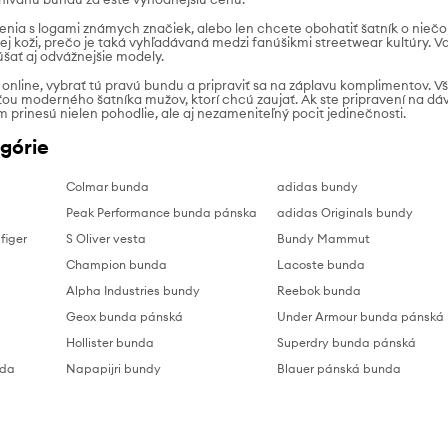
čenia s logami známych značiek, alebo len chcete obohatiť šatník o niečo
nej koži, prečo je taká vyhľadávaná medzi fanúšikmi streetwear kultúry.
šať aj odvážnejšie modely.
u online, vybrať tú pravú bundu a pripraviť sa na záplavu komplimentov. Vš
u moderného šatníka mužov, ktorí chcú zaujať. Ak ste pripravení na dávk
 prinesú nielen pohodlie, ale aj nezameniteľný pocit jedinečnosti.
górie
Colmar bunda
adidas bundy
Peak Performance bunda pánska
adidas Originals bundy
figer
S Oliver vesta
Bundy Mammut
Champion bunda
Lacoste bunda
Alpha Industries bundy
Reebok bunda
Geox bunda pánská
Under Armour bunda pánská
Hollister bunda
Superdry bunda pánská
nda
Napapijri bundy
Blauer pánská bunda