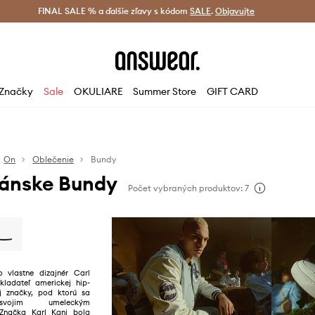
tná doprava od 60 € >
FINAL SALE % a ďalšie zľavy s kódom
Doručenie aj do 24 h >
SALE
.
Objavujte
Šetrite s A
Značky
Sale
OKULIARE
Summer Store
GIFT CARD
On
Oblečenie
Bundy
Pánske Bundy
Počet vybraných produktov: 7
o vlastne dizajnér Carl
akladateľ americkej hip-
j značky, pod ktorú sa
svojim umeleckým
Značka Karl Kani bola