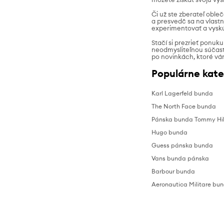
Či už ste zberateľ oble
a presvedč sa na vlast
experimentovať a vyskú
Stačí si prezrieť ponuk
neodmysliteľnou súčasťo
po novinkách, ktoré vám
Populárne kate
Karl Lagerfeld bunda
The North Face bunda
Pánska bunda Tommy Hil
Hugo bunda
Guess pánska bunda
Vans bunda pánska
Barbour bunda
Aeronautica Militare bu