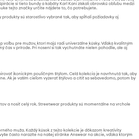
irácie si tieto bundy a kabáty Karl Kani získali obrovskú obľubu medzi
uke tejto značky určite nájdete to, čo potrebujete.
rodukty sú starostlivo vybrané tak, aby spĺňali požiadavky aj
op voľbu pre mužov, ktorí majú radi univerzálne kúsky. Vďaka kvalitným
 čas v prírode. Pri nosení si tak vychutnáte nielen pohodlie, ale aj
špirovať ikonickým pouličným štýlom. Celá kolekcia je navrhnutá tak, aby
ne. Ak je vaším cieľom vyzerať štýlovo a cítiť sa sebavedomo, potom by
itov a nosiť celý rok. Streetwear produkty sú momentálne na vrchole
rného muža. Každý kúsok z tejto kolekcie je dôkazom kreativity
avyše často narazíte na našej stránke Answear na akcie, vďaka ktorým