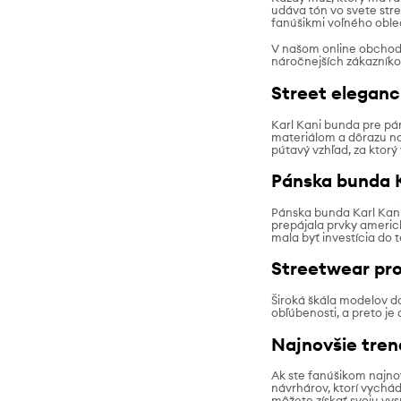
udáva tón vo svete stre
fanúšikmi voľného obleč
V našom online obchode 
náročnejších zákazníko
Street eleganc
Karl Kani bunda pre pán
materiálom a dôrazu na 
pútavý vzhľad, za ktorý
Pánska bunda K
Pánska bunda Karl Kani 
prepájala prvky americ
mala byť investícia do
Streetwear pro
Široká škála modelov d
obľúbenosti, a preto je 
Najnovšie tren
Ak ste fanúšikom najno
návrhárov, ktorí vychá
môžete získať svoju vy