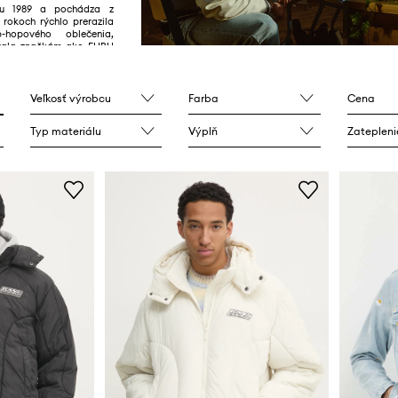
ku 1989 a pochádza z
 rokoch rýchlo prerazila
hopového oblečenia,
vala značkám ako FUBU
Veľkosť výrobcu
Farba
Cena
Typ materiálu
Výplň
Zatepleni