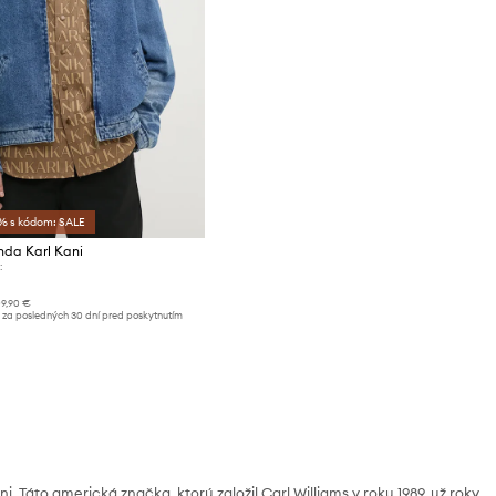
% s kódom: SALE
nda Karl Kani
:
09,90 €
 za posledných 30 dní pred poskytnutím
i. Táto americká značka, ktorú založil Carl Williams v roku 1989, už roky