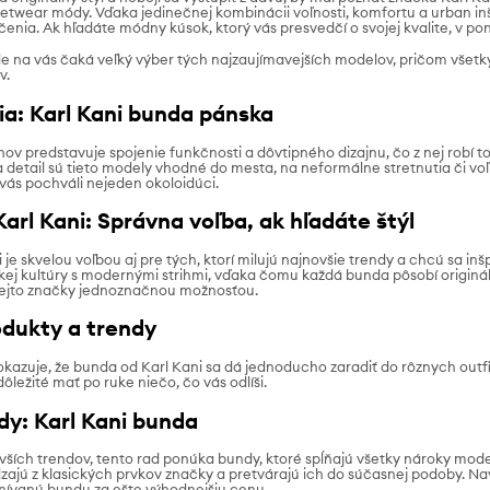
etwear módy. Vďaka jedinečnej kombinácii voľnosti, komfortu a urban inšp
enia. Ak hľadáte módny kúsok, ktorý vás presvedčí o svojej kvalite, v pon
na vás čaká veľký výber tých najzaujímavejších modelov, pričom všetky p
v.
ia: Karl Kani bunda pánska
ov predstavuje spojenie funkčnosti a dôvtipného dizajnu, čo z nej robí t
detail sú tieto modely vhodné do mesta, na neformálne stretnutia či voľný
 vás pochváli nejeden okoloidúci.
arl Kani: Správna voľba, ak hľadáte štýl
je skvelou voľbou aj pre tých, ktorí milujú najnovšie trendy a chcú sa in
kej kultúry s modernými strihmi, vďaka čomu každá bunda pôsobí originál
 tejto značky jednoznačnou možnosťou.
dukty a trendy
okazuje, že bunda od Karl Kani sa dá jednoducho zaradiť do rôznych outf
dôležité mať po ruke niečo, čo vás odlíši.
dy: Karl Kani bunda
vších trendov, tento rad ponúka bundy, ktoré spĺňajú všetky nároky mode
dzajú z klasických prvkov značky a pretvárajú ich do súčasnej podoby. N
snívanú bundu za ešte výhodnejšiu cenu.