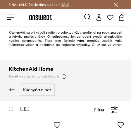
FINAL SALE! Ďalšie zľavy s kódom
Šetrite s Answear Club >
SALE
KitchenAid sa pri vývoji svojich produktov vždy spoliehal na rady, znalosti
a návrhy profesionálov. O jedinečnosti ich zariadení svedčí aj najvyššia
kvalita spracovania. Tieto dve funkcie vám pomôžu zapáliť vašu
kulinársku vášeň a dosiahnuť tie najlepšie výsledky. Či už ste vo varení
nováčik alebo ste na ceste stať sa odborníkom, KitchenAid je pre vás
dokonalým partnerom. Všetky spotrebiče sú inšpirované, navrhnuté a
vyvinuté v spolupráci s profesionálnymi šéfkuchármi. Výsledkom tejto
dlhodobej spolupráce je rad produktov, ktorých technológie a materiály
zaisťujú tie najlepšie profesionálne výsledky. To znamená, že vám
KitchenAid Home
poskytnú štýlové a efektívne spotrebiče vysokej kvality, ktoré obohatia
váš jedálniček a štýl vašej kuchyne.
Počet vybraných produktov: 2
kuchyňa a bar
Filter