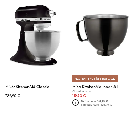
*EXTRA -5 % s kódom: SALE
Mixér KitchenAid Classic
Misa KitchenAid Inox 4,8 L
Aktuálna cena:
729,90 €
119,90 €
Bežná cena:
139,90 €
Najnižšia cena:
125,90 €