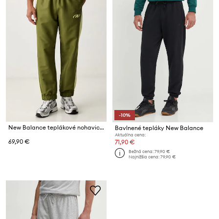
-10%
New Balance teplákové nohavice pánske
Bavlnené tepláky New Balance
Aktuálna cena:
69,90 €
71,90 €
Bežná cena:
79,90 €
Najnižšia cena:
79,90 €