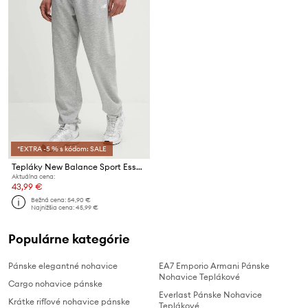
*EXTRA -5 % s kódom: SALE
Tepláky New Balance Sport Essentials
Aktuálna cena:
43,99 €
Bežná cena:
54,90 €
Najnižšia cena:
45,99 €
Populárne kategórie
Pánske elegantné nohavice
EA7 Emporio Armani Pánske
Nohavice Teplákové
Cargo nohavice pánske
Everlast Pánske Nohavice
Krátke rifľové nohavice pánske
Teplákové