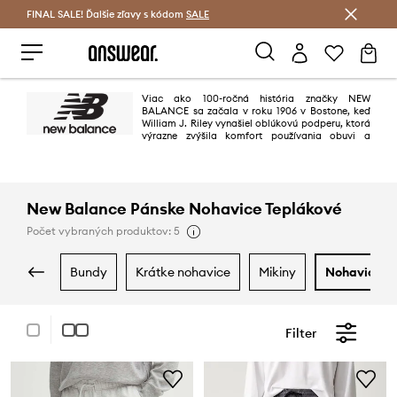
FINAL SALE! Ďalšie zľavy s kódom
Šetrite s Answear Club >
SALE
Viac ako 100-ročná história značky NEW
BALANCE sa začala v roku 1906 v Bostone, keď
William J. Riley vynašiel oblúkovú podperu, ktorá
výrazne zvýšila komfort používania obuvi a
stabilitu nohy. Dnes NEW BALANCE je jedným z popredných výrobcov
športovej obuvi. Topánky s výrazným písmenom N nosia fanúšikovia na
celom svete ako aj hviezdy športu, hudby a módy.
New Balance Pánske Nohavice Teplákové
Počet vybraných produktov: 5
bundy
krátke nohavice
mikiny
nohavice
Filter