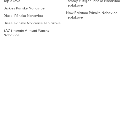
Teplákové
Tommy Hilfiger Pánske Nohavice
Teplákové
Dickies Pánske Nohavice
New Balance Pánske Nohavice
Diesel Pánske Nohavice
Teplákové
Diesel Pánske Nohavice Teplákové
EA7 Emporio Armani Pánske
Nohavice