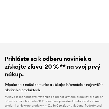
Prihláste sa k odberu noviniek a
získajte zľavu
20 %
** na svoj prvý
nákup.
Pripojte sa k našej komunite a získajte informácie o najnovších
akciách a produktoch.
**Zľava je jednorazová, vzťahuje sa na nezľavnené produkty a platí pri
nákupe v min. hodnote 80 €. Zľavu nie je možné kombinovať s inými
akciami a niektoré produkty môžu byť zo zľavy vylúčené. Podrobnosti