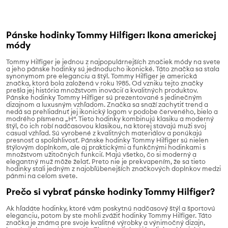
Pánske hodinky Tommy Hilfiger: Ikona americkej
módy
Tommy Hilfiger je jednou z najpopulárnejších značiek módy na svete
a jeho pánske hodinky sú jednoducho ikonické. Táto značka sa stala
synonymom pre eleganciu a štýl. Tommy Hilfiger je americká
značka, ktorá bola založená v roku 1985. Od vzniku tejto značky
prešla jej história množstvom inovácií a kvalitných produktov.
Pánske hodinky Tommy Hilfiger sú prezentované s jedinečným
dizajnom a luxusným vzhľadom. Značka sa snaží zachytiť trend a
nedá sa prehliadnuť jej ikonický logom v podobe červeného, bielo a
modrého písmena „H“. Tieto hodinky kombinujú klasiku a moderný
štýl, čo ich robí nadčasovou klasikou, na ktorej stavajú muži svoj
casual vzhľad. Sú vyrobené z kvalitných materiálov a ponúkajú
presnosť a spoľahlivosť. Pánske hodinky Tommy Hilfiger sú nielen
štýlovým doplnkom, ale aj praktickými a funkčnými hodinkami s
množstvom užitočných funkcií. Majú všetko, čo si moderný a
elegantný muž môže želať. Preto nie je prekvapením, že sa tieto
hodinky stali jedným z najobľúbenejších značkových doplnkov medzi
pánmi na celom svete.
Prečo si vybrať pánske hodinky Tommy Hilfiger?
Ak hľadáte hodinky, ktoré vám poskytnú nadčasový štýl a športovú
eleganciu, potom by ste mohli zvážiť hodinky Tommy Hilfiger. Táto
značka je známa pre svoje kvalitné výrobky a výnimočný dizajn,