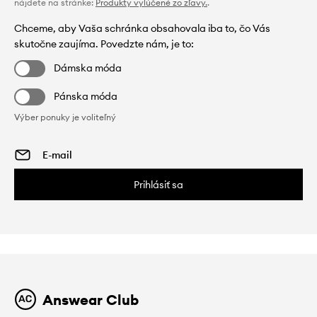
nájdete na stránke:
Produkty vylúčené zo zľavy.
.
Chceme, aby Vaša schránka obsahovala iba to, čo Vás
skutočne zaujíma. Povedzte nám, je to:
Dámska móda
Pánska móda
Výber ponuky je voliteľný
Prihlásiť sa
Answear Club