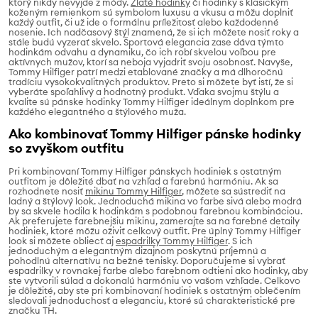
ktorý nikdy nevyjde z módy.
Zlaté hodinky
či hodinky s klasickým
koženým remienkom sú symbolom luxusu a vkusu a môžu doplniť
každý outfit, či už ide o formálnu príležitosť alebo každodenné
nosenie. Ich nadčasový štýl znamená, že si ich môžete nosiť roky a
stále budú vyzerať skvelo. Športová elegancia zase dáva týmto
hodinkám odvahu a dynamiku, čo ich robí skvelou voľbou pre
aktívnych mužov, ktorí sa neboja vyjadriť svoju osobnosť. Navyše,
Tommy Hilfiger patrí medzi etablované značky a má dlhoročnú
tradíciu vysokokvalitných produktov. Preto si môžete byť istí, že si
vyberáte spoľahlivý a hodnotný produkt. Vďaka svojmu štýlu a
kvalite sú pánske hodinky Tommy Hilfiger ideálnym doplnkom pre
každého elegantného a štýlového muža.
Ako kombinovať Tommy Hilfiger pánske hodinky
so zvyškom outfitu
Pri kombinovaní Tommy Hilfiger pánskych hodiniek s ostatným
outfitom je dôležité dbať na vzhľad a farebnú harmóniu. Ak sa
rozhodnete nosiť
mikinu Tommy Hilfiger
, môžete sa sústrediť na
ladný a štýlový look. Jednoduchá mikina vo farbe sivá alebo modrá
by sa skvele hodila k hodinkám s podobnou farebnou kombináciou.
Ak preferujete farebnejšiu mikinu, zamerajte sa na farebné detaily
hodiniek, ktoré môžu oživiť celkový outfit. Pre úplný Tommy Hilfiger
look si môžete obliecť aj
espadrilky Tommy Hilfiger
. S ich
jednoduchým a elegantným dizajnom poskytnú príjemnú a
pohodlnú alternatívu na bežné tenisky. Doporučujeme si vybrať
espadrilky v rovnakej farbe alebo farebnom odtieni ako hodinky, aby
ste vytvorili súlad a dokonalú harmóniu vo vašom vzhľade. Celkovo
je dôležité, aby ste pri kombinovaní hodiniek s ostatným oblečením
sledovali jednoduchosť a eleganciu, ktoré sú charakteristické pre
značku TH.