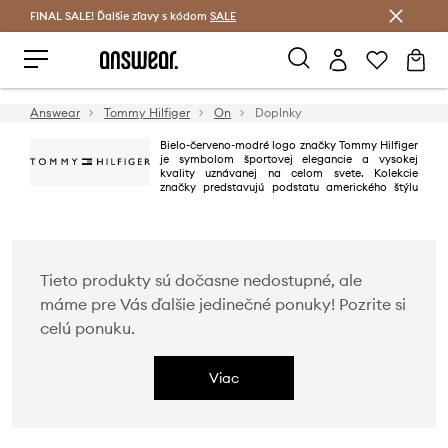
FINAL SALE! Ďalšie zľavy s kódom
Šetrite s Answear Club >
SALE
Answear
Tommy Hilfiger
On
Doplnky
Bielo-červeno-modré logo značky Tommy Hilfiger
je symbolom športovej elegancie a vysokej
kvality uznávanej na celom svete. Kolekcie
značky predstavujú podstatu amerického štýlu
„preppy". Je to klasika v súčasnom, modnom vydaní. Súčasne Tommy
Hilfiger je jedna z popredných lifestylových značiek, ktorá má viac ako
1000 obchodov v 90 krajinách.
Tieto produkty sú dočasne nedostupné, ale
máme pre Vás ďalšie jedinečné ponuky! Pozrite si
celú ponuku.
Viac