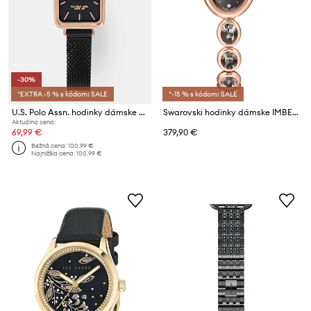
-30%
*EXTRA -5 % s kódom: SALE
*-15 % s kódom: SALE
U.S. Polo Assn. hodinky dámske ODETTE
Swarovski hodinky dámske IMBER
Aktuálna cena:
69,99 €
379,90 €
Bežná cena:
100,99 €
Najnižšia cena:
100,99 €