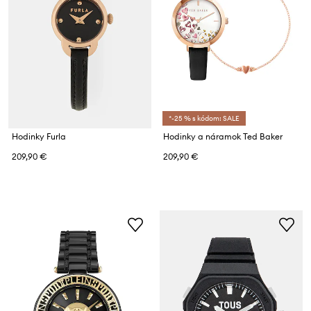
*-25 % s kódom: SALE
Hodinky Furla
Hodinky a náramok Ted Baker
209,90 €
209,90 €