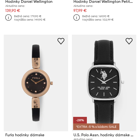
Hodinky Daniel Wellington
Hodinky Daniel Wellington Petite 28 Ashfield
Aktuálna cena:
Aktuálna cena:
139,90 €
97,99 €
Bežná cena:
179,90 €
Bežná cena:
169,90 €
Najnižšia cena:
149,90 €
Najnižšia cena:
102,99 €
-28%
*EXTRA -5 % s kódom: SALE
Furla hodinky dámske
U.S. Polo Assn. hodinky dámske KEIRA
Aktuálna cena: