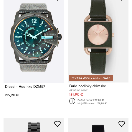
*EXTRA -10 % s kódom:SALE
Furla hodinky dámske
Diesel - Hodinky DZ1657
Aktuálna cena:
169,90 €
219,90 €
Bežná cena:
229,90 €
Najnižšia cena:
179,90 €