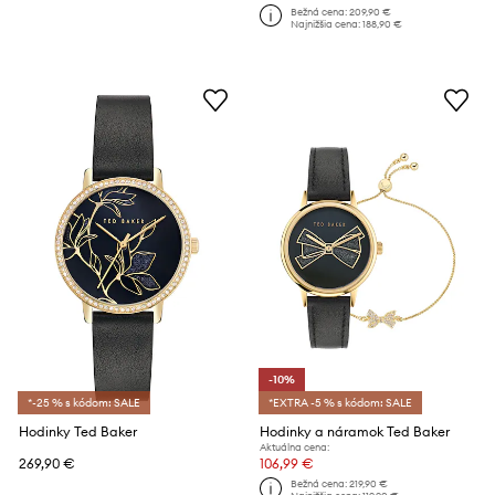
Bežná cena:
209,90 €
Najnižšia cena:
188,90 €
-10%
*-25 % s kódom: SALE
*EXTRA -5 % s kódom: SALE
Hodinky Ted Baker
Hodinky a náramok Ted Baker
Aktuálna cena:
269,90 €
106,99 €
Bežná cena:
219,90 €