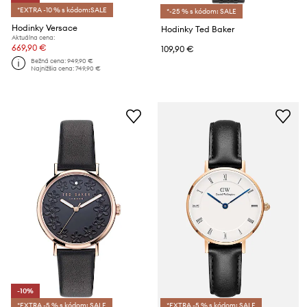
*EXTRA -10 % s kódom:SALE
*-25 % s kódom: SALE
Hodinky Versace
Hodinky Ted Baker
Aktuálna cena:
669,90 €
109,90 €
Bežná cena:
949,90 €
Najnižšia cena:
749,90 €
-10%
*EXTRA -5 % s kódom: SALE
*EXTRA -5 % s kódom: SALE