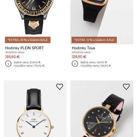
*EXTRA -10 % s kódom:SALE
*EXTRA -5 % s kódom: SALE
Hodinky PLEIN SPORT
Hodinky Tous
Aktuálna cena:
Aktuálna cena:
159,90 €
129,90 €
Bežná cena:
219,90 €
Bežná cena:
169,90 €
Najnižšia cena:
175,90 €
Najnižšia cena:
139,90 €