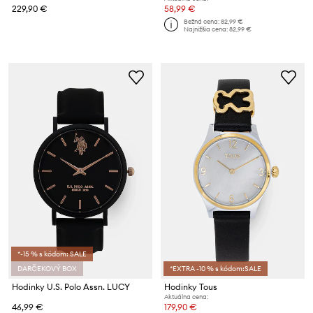
229,90 €
58,99 €
Bežná cena:
82,99 €
Najnižšia cena:
82,99 €
*-15 % s kódom: SALE
DARČEKOVÝ BOX
*EXTRA -10 % s kódom:SALE
Hodinky U.S. Polo Assn. LUCY
Hodinky Tous
Aktuálna cena:
46,99 €
179,90 €