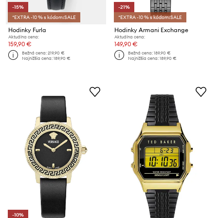
-15%
-21%
*EXTRA -10 % s kódom:SALE
*EXTRA -10 % s kódom:SALE
Hodinky Furla
Hodinky Armani Exchange
Aktuálna cena:
Aktuálna cena:
159,90 €
149,90 €
Bežná cena:
219,90 €
Bežná cena:
189,90 €
Najnižšia cena:
189,90 €
Najnižšia cena:
189,90 €
-10%