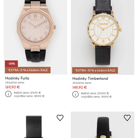
-10%
*EXTRA -5 % s kódom: SALE
*EXTRA -10 % s kódom:SALE
Hodinky Furla
Hodinky Timberland
Aktuálna cena:
Aktuálna cena:
169,90 €
149,90 €
Bežná cena:
219,90 €
Bežná cena:
209,90 €
Najnižšia cena:
189,90 €
Najnižšia cena:
159,90 €