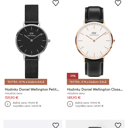
-11%
*EXTRA -10 % s kódom:SALE
*EXTRA -5 % s kódom: SALE
Hodinky Daniel Wellington Petite 36 Ashfield
Hodinky Daniel Wellington Classic 40 Sheffield RG
Aktuálna cena:
Aktuálna cena:
159,90 €
149,90 €
Bežná cena:
199,90 €
Bežná cena:
199,90 €
Najnižšia cena:
169,90 €
Najnižšia cena:
169,90 €