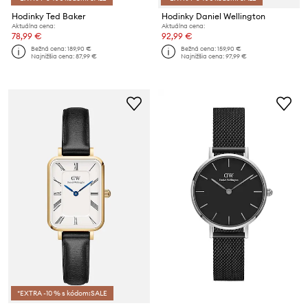
Hodinky Ted Baker
Hodinky Daniel Wellington
Aktuálna cena:
Aktuálna cena:
78,99 €
92,99 €
Bežná cena:
189,90 €
Bežná cena:
159,90 €
Najnižšia cena:
87,99 €
Najnižšia cena:
97,99 €
*EXTRA -10 % s kódom:SALE