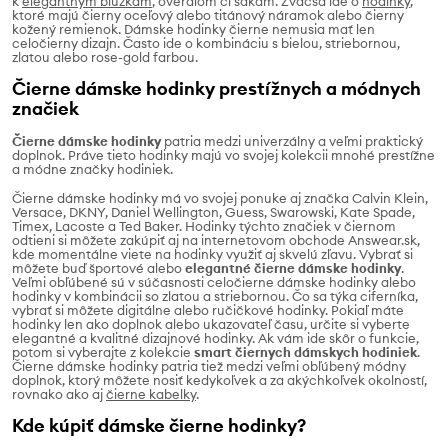
k
elegantným blúzkam
, overalom či sakám. Zväčša ide o
hodinky
,
ktoré majú čierny oceľový alebo titánový náramok alebo čierny
kožený remienok. Dámske hodinky čierne nemusia mať len
celočierny dizajn. Často ide o kombináciu s bielou, striebornou,
zlatou alebo rose-gold farbou.
Čierne dámske hodinky prestížnych a módnych
značiek
Čierne dámske hodinky
patria medzi univerzálny a veľmi praktický
doplnok. Práve tieto hodinky majú vo svojej kolekcii mnohé prestížne
a módne značky hodiniek.
Čierne dámske hodinky má vo svojej ponuke aj značka Calvin Klein,
Versace, DKNY, Daniel Wellington, Guess, Swarowski, Kate Spade,
Timex, Lacoste a Ted Baker. Hodinky týchto značiek v čiernom
odtieni si môžete zakúpiť aj na internetovom obchode Answear.sk,
kde momentálne viete na hodinky využiť aj skvelú zľavu. Vybrať si
môžete buď športové alebo
elegantné čierne dámske hodinky
.
Veľmi obľúbené sú v súčasnosti celočierne dámske hodinky alebo
hodinky v kombinácii so zlatou a striebornou. Čo sa týka ciferníka,
vybrať si môžete digitálne alebo ručičkové hodinky. Pokiaľ máte
hodinky len ako doplnok alebo ukazovateľ času, určite si vyberte
elegantné a kvalitné dizajnové hodinky. Ak vám ide skôr o funkcie,
potom si vyberajte z kolekcie
smart čiernych dámskych hodiniek
.
Čierne dámske hodinky patria tiež medzi veľmi obľúbený módny
doplnok, ktorý môžete nosiť kedykoľvek a za akýchkoľvek okolností,
rovnako ako aj
čierne kabelky
.
Kde kúpiť dámske čierne hodinky?