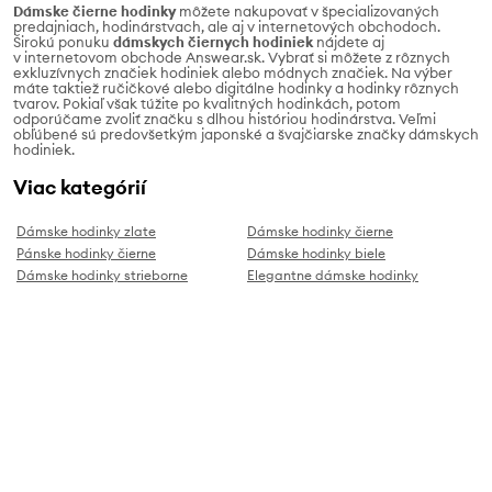
Dámske čierne hodinky
môžete nakupovať v špecializovaných
predajniach, hodinárstvach, ale aj v internetových obchodoch.
Širokú ponuku
dámskych čiernych hodiniek
nájdete aj
v internetovom obchode Answear.sk. Vybrať si môžete z rôznych
exkluzívnych značiek hodiniek alebo módnych značiek. Na výber
máte taktiež ručičkové alebo digitálne hodinky a hodinky rôznych
tvarov. Pokiaľ však túžite po kvalitných hodinkách, potom
odporúčame zvoliť značku s dlhou históriou hodinárstva. Veľmi
obľúbené sú predovšetkým japonské a švajčiarske značky dámskych
hodiniek.
Viac kategórií
Dámske hodinky zlate
Dámske hodinky čierne
Pánske hodinky čierne
Dámske hodinky biele
Dámske hodinky strieborne
Elegantne dámske hodinky