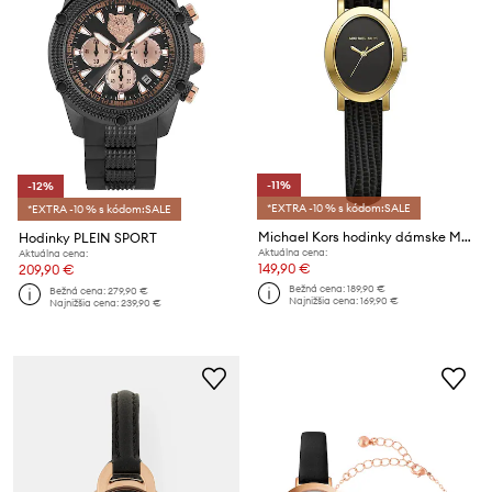
-11%
-12%
*EXTRA -10 % s kódom:SALE
*EXTRA -10 % s kódom:SALE
Michael Kors hodinky dámske Maude
Hodinky PLEIN SPORT
Aktuálna cena:
Aktuálna cena:
149,90 €
209,90 €
Bežná cena:
189,90 €
Bežná cena:
279,90 €
Najnižšia cena:
169,90 €
Najnižšia cena:
239,90 €