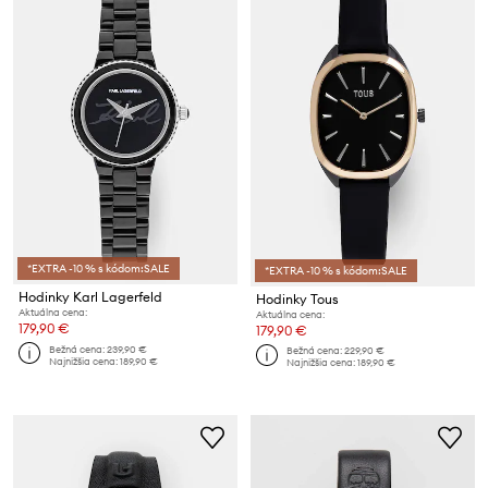
*EXTRA -10 % s kódom:SALE
*EXTRA -10 % s kódom:SALE
Hodinky Karl Lagerfeld
Hodinky Tous
Aktuálna cena:
Aktuálna cena:
179,90 €
179,90 €
Bežná cena:
239,90 €
Bežná cena:
229,90 €
Najnižšia cena:
189,90 €
Najnižšia cena:
189,90 €