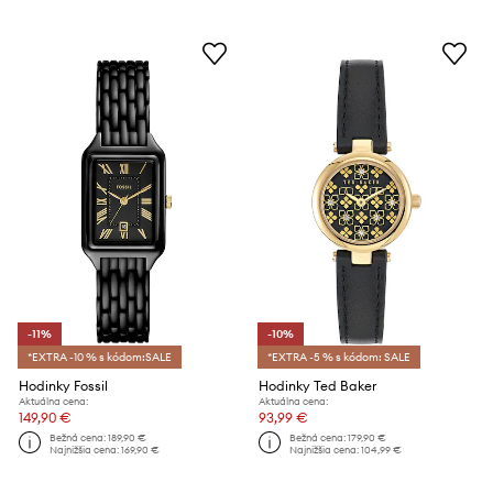
-11%
-10%
*EXTRA -10 % s kódom:SALE
*EXTRA -5 % s kódom: SALE
Hodinky Fossil
Hodinky Ted Baker
Aktuálna cena:
Aktuálna cena:
149,90 €
93,99 €
Bežná cena:
189,90 €
Bežná cena:
179,90 €
Najnižšia cena:
169,90 €
Najnižšia cena:
104,99 €