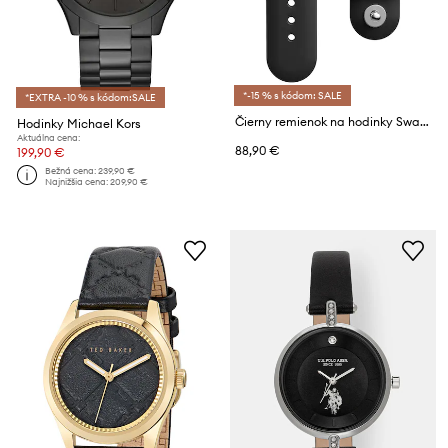
*-15 % s kódom: SALE
*EXTRA -10 % s kódom:SALE
Čierny remienok na hodinky Swarovski
Hodinky Michael Kors
Aktuálna cena:
88,90 €
199,90 €
Bežná cena:
239,90 €
Najnižšia cena:
209,90 €