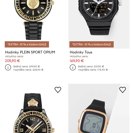
*EXTRA -10 % s kódom:SALE
*EXTRA -10 % s kódom:SALE
Hodinky PLEIN SPORT OPIUM
Hodinky Tous
Aktuálna cena:
Aktuálna cena:
209,90 €
169,90 €
Bežná cena:
299,90 €
Bežná cena:
219,90 €
Najnižšia cena:
229,90 €
Najnižšia cena:
175,90 €