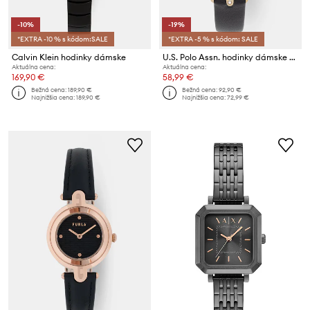
-10%
-19%
*EXTRA -10 % s kódom:SALE
*EXTRA -5 % s kódom: SALE
Calvin Klein hodinky dámske
U.S. Polo Assn. hodinky dámske HELEN
Aktuálna cena:
Aktuálna cena:
169,90 €
58,99 €
Bežná cena:
189,90 €
Bežná cena:
92,90 €
Najnižšia cena:
189,90 €
Najnižšia cena:
72,99 €