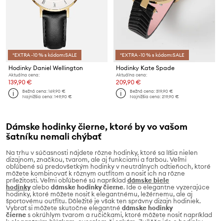
*EXTRA -10 % s kódom:SALE
*EXTRA -10 % s kódom:SALE
Hodinky Daniel Wellington
Hodinky Kate Spade
Aktuálna cena:
Aktuálna cena:
139,90 €
209,90 €
Bežná cena:
169,90 €
Bežná cena:
319,90 €
Najnižšia cena:
149,90 €
Najnižšia cena:
219,90 €
Dámske hodinky čierne, ktoré by vo vašom
šatníku nemali chýbať
Na trhu v súčasnosti nájdete rôzne hodinky, ktoré sa líšia nielen
dizajnom, značkou, tvarom, ale aj funkciami a farbou. Veľmi
obľúbené sú predovšetkým hodinky v neutrálnych odtieňoch, ktoré
môžete kombinovať k rôznym outfitom a nosiť ich na rôzne
príležitosti. Veľmi obľúbené sú napríklad
dámske biele
hodinky
alebo
dámske hodinky čierne
. Ide o elegantne vyzerajúce
hodinky, ktoré môžete nosiť k elegantnému, ležérnemu, ale aj
športovému outfitu. Dôležité je však ten správny dizajn hodiniek.
Vybrať si môžete skutočne elegantné
dámske hodinky
čierne
s okrúhlym tvarom a ručičkami, ktoré môžete nosiť napríklad