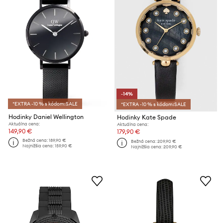
-14%
*EXTRA -10 % s kódom:SALE
*EXTRA -10 % s kódom:SALE
Hodinky Daniel Wellington
Hodinky Kate Spade
Aktuálna cena:
Aktuálna cena:
149,90 €
179,90 €
Bežná cena:
189,90 €
Bežná cena:
209,90 €
Najnižšia cena:
159,90 €
Najnižšia cena:
209,90 €