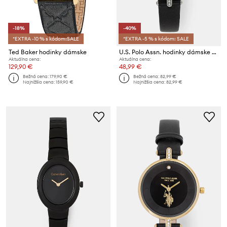
-18%
-40%
*EXTRA -10 % s kódom:SALE
*EXTRA -5 % s kódom: SALE
Ted Baker hodinky dámske
U.S. Polo Assn. hodinky dámske HELEN
Aktuálna cena:
Aktuálna cena:
129,90 €
48,99 €
Bežná cena:
179,90 €
Bežná cena:
82,99 €
Najnižšia cena:
159,90 €
Najnižšia cena:
82,99 €