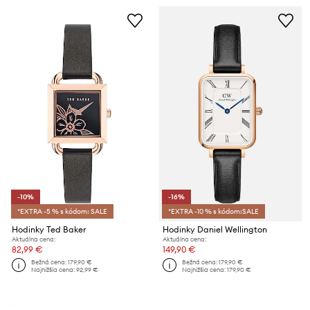
-10%
-16%
*EXTRA -5 % s kódom: SALE
*EXTRA -10 % s kódom:SALE
Hodinky Ted Baker
Hodinky Daniel Wellington
Aktuálna cena:
Aktuálna cena:
82,99 €
149,90 €
Bežná cena:
179,90 €
Bežná cena:
179,90 €
Najnižšia cena:
92,99 €
Najnižšia cena:
179,90 €