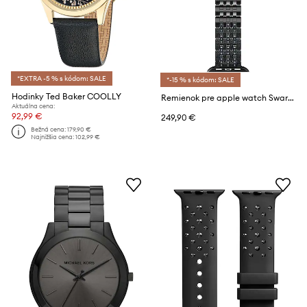
*EXTRA -5 % s kódom: SALE
*-15 % s kódom: SALE
Hodinky Ted Baker COOLLY
Remienok pre apple watch Swarovski 5678675 SPARKLING PRINCESS
Aktuálna cena:
92,99 €
249,90 €
Bežná cena:
179,90 €
Najnižšia cena:
102,99 €