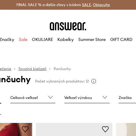
tná doprava od 60 € >
FINAL SALE % a ďalšie zľavy s kódom
Doručenie aj do 24 h >
SALE
.
Objavujte
Šetrite s A
Značky
Sale
OKULIARE
Kabelky
Summer Store
GIFT CARD
ečenie
Spodná bielizeň
Pančuchy
ančuchy
Počet vybraných produktov: 12
Celková veľkosť
Veľkosť výrobcu
Značka