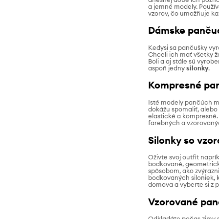
a jemné modely. Použív
vzorov, čo umožňuje ka
Dámske pančuch
Kedysi sa pančušky vyráb
Chceli ich mať všetky ž
Boli a aj stále sú vyro
aspoň jedny
silonky
.
Kompresné pan
Isté modely pančúch m
dokážu spomaliť, alebo 
elastické a kompresné. 
farebných a vzorovanýc
Silonky so vzo
Oživte svoj outfit naprí
bodkované, geometrické
spôsobom, ako zvýrazniť
bodkovaných siloniek, 
domova a vyberte si z 
Vzorované panč
Odkladáte počas zimy s