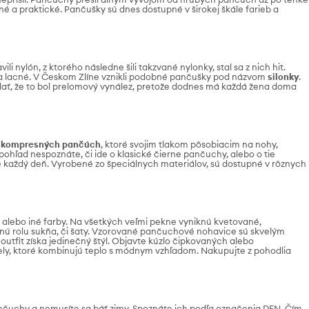
 a praktické. Pančušky sú dnes dostupné v širokej škále farieb a
 nylón, z ktorého následne šili takzvané nylonky, stal sa z nich hit.
ké a lacné. V Českom Zlíne vznikli podobné pančušky pod názvom
silonky
.
vedať, že to bol prelomový vynález, pretože dodnes má každá žena doma
y
kompresných pančúch
, ktoré svojim tlakom pôsobiacim na nohy,
 pohľad nespoznáte, či ide o klasické čierne pančuchy, alebo o tie
pre každý deň. Vyrobené zo špeciálnych materiálov, sú dostupné v rôznych
, alebo iné farby. Na všetkých veľmi pekne vyniknú kvetované,
vnú rolu sukňa, či šaty. Vzorované pančuchové nohavice sú skvelým
outfit získa jedinečný štýl. Objavte kúzlo čipkovaných alebo
dely, ktoré kombinujú teplo s módnym vzhľadom. Nakupujte z pohodlia
nčuchy a nemusíte sa báť zimy. Spoznáte ich podľa označenia DEN. Čím