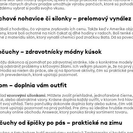
anie rôznych druhov priadze umožňuje výrobu pančúch, ktoré sú pohodlné
ždému vybrať si podľa svojho vkusu.
ové nohavice či silonky – prelomový vynález
ali z hodvábu, čo výrazne zvyšovalo ich cenu. Takže keď v Amerike objavili
eny, ktoré boli ochotné na nich čakať aj dlhé hodiny v radoch. Boli ten
bené z materiálu silón, ktorý vynašli chemici pod značkou Baťa. Dá sa po
čuchy – zdravotnícky módny kúsok
ôžu dokonca aj pomáhať po zdravotnej stránke. Ide o konkrétne model
aj odstrániť problémy s kŕčovými žilami. Ich veľkým plusom je, že na prvý
Hodia sa nielen do práce, ale aj na športové aktivity, čím sú praktické 
h prevedeniach, ktoré upútajú pozornosť.
rom – doplnia vám outfit
klad
vzorovými silonkami
. Môžete zvoliť priehľadné, jednofarebné čierne
, alebo abstraktné vzory. Krásne doplnia každý outfit, v ktorom hrá hla
 svoj vzhľad. Tieto pančušky dokonale doplnia šaty alebo sukne, čím váš 
ktoré upútajú pozornosť na prvý pohľad. Pre zimu sú ideálne hrubšie mo
ponuky online obchodu Answear, ktorý ponúka široký sortiment tovaru.
uchy od špičky po pás – praktické na zimu
ukne a šaty bokom kvôli mrazivému počasiu? Zaobstarajte si hrubšie pa