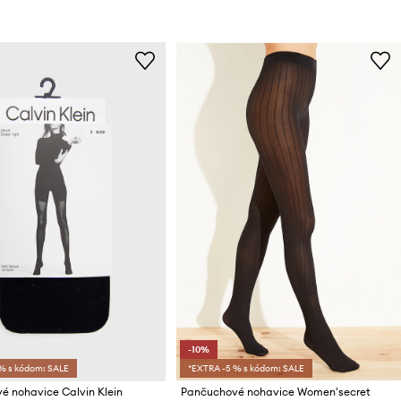
-10%
% s kódom: SALE
*EXTRA -5 % s kódom: SALE
é nohavice Calvin Klein
Pančuchové nohavice Women'secret