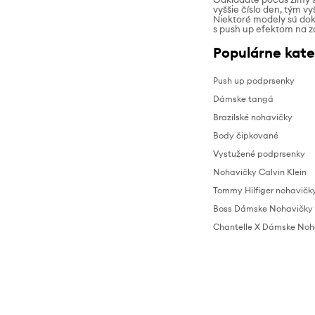
vyššie číslo den, tým v
Niektoré modely sú dok
s push up efektom na z
Populárne kate
Push up podprsenky
Dámske tangá
Brazilské nohavičky
Body čipkované
Vystužené podprsenky
Nohavičky Calvin Klein
Tommy Hilfiger nohavičk
Boss Dámske Nohavičky
Chantelle X Dámske Noh