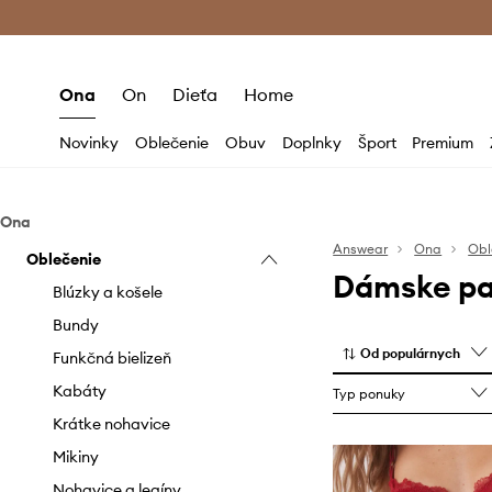
Premium Fashion Benefits >
Bezpla
Ona
On
Dieťa
Home
Novinky
Oblečenie
Obuv
Doplnky
Šport
Premium
Ona
Answear
Ona
Obl
Oblečenie
Dámske p
Blúzky a košele
Bundy
Od populárnych
Funkčná bielizeň
Kabáty
Typ ponuky
Krátke nohavice
Mikiny
Nohavice a legíny