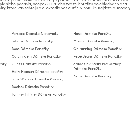
eplejšieho počasia, naopak 50-70 den zvoľte k outfitu do chladného dňa.
chy
, ktoré vás zahrejú a aj okrášlia váš outfit. V ponuke nájdete aj modely
Versace Dámske Nohavičky
Hugo Dámske Ponožky
adidas Dámske Ponožky
Mizuno Dámske Ponožky
Boss Dámske Ponožky
On-running Dámske Ponožky
Calvin Klein Dámske Ponožky
Pepe Jeans Dámske Ponožky
enky
Guess Dámske Ponožky
adidas by Stella McCartney
Dámske Ponožky
Helly Hansen Dámske Ponožky
Asics Dámske Ponožky
Jack Wolfskin Dámske Ponožky
Reebok Dámske Ponožky
Tommy Hilfiger Dámske Ponožky