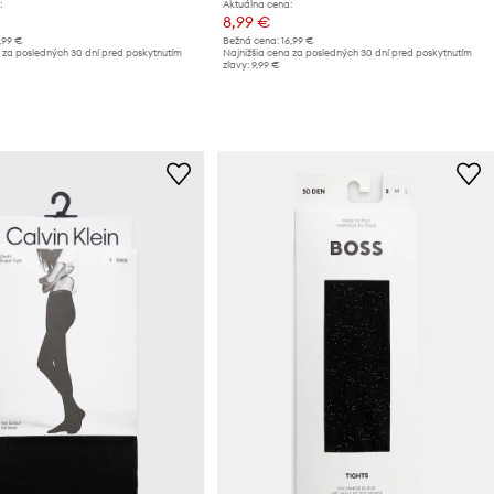
:
Aktuálna cena:
8,99 €
,99 €
Bežná cena:
16,99 €
 za posledných 30 dní pred poskytnutím
Najnižšia cena za posledných 30 dní pred poskytnutím
zľavy:
9,99 €