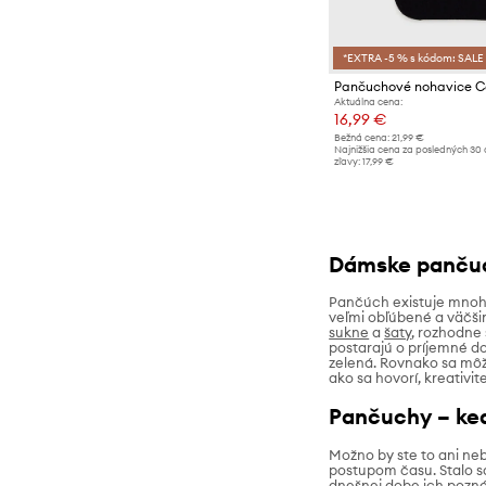
*EXTRA -5 % s kódom: SALE
Pančuchové nohavice Ca
Aktuálna cena:
16,99 €
Bežná cena:
21,99 €
Najnižšia cena za posledných 30 
zľavy:
17,99 €
Dámske pančuc
Pančúch existuje mnoh
veľmi obľúbené a väčšin
sukne
a
šaty
, rozhodne 
postarajú o príjemné do
zelená. Rovnako sa môže
ako sa hovorí, kreativi
Pančuchy – ke
Možno by ste to ani neb
postupom času. Stalo sa
dnešnej dobe ich pozná