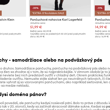
-35%
-11%
*EXTRA -5 % s kódom: SALE
*EXTRA -5 
lvin Klein
Pančuchové nohavice Karl Lagerfeld
Pančuchov
Aktuálna cena:
Aktuálna cena
51,99 €
14,99 €
Bežná cena:
80,99 €
Bežná cena:
2
dní pred poskytnutím
Najnižšia cena za posledných 30 dní pred poskytnutím
Najnižšia cena
zľavy:
80,99 €
zľavy:
16,99 €
hy - samodržiace alebo na podväzkový pás
o druhov. Samodržiace pančuchy, pančuchy na podväzkový pás alebo 
a žien sa zhodne aj v tom, že sú najpraktickejšie. V zimnom období je t
si neviete bez nich predstaviť outfit v chladný deň. Okrem praktickej funk
ladenie outfitu. Nemusíte stále siahať len po neutrálnych telových, či či
te vyhrať aj so vzorovanými pančuchami, ako napríklad sieťované, len dá
te sa medze nekladú.
dysi doména pánov?
oli povedali, ale pančuchy kedysi nosievali páni. Bolo to práve z dôvodu 
 tak v 20. storočí, kedy sa začínali skracovať dámske sukne. Kedysi sa
p
me skôr ako módny doplnok, aj keď o svoju praktickú funkciu rozhodne 