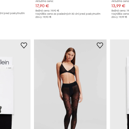
Aktuálna cena:
Aktuálna cena
17,90 €
13,99 €
Bežná cena:
19,90 €
Bežná cena:
19
dní pred poskytnutím
Najnižšia cena za posledných 30 dní pred poskytnutím
Najnižšia cena
zľavy:
19,90 €
zľavy:
19,99 €