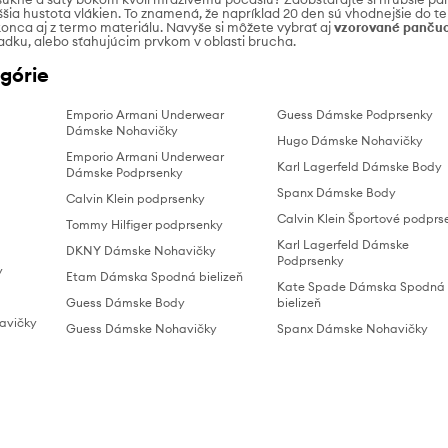
yššia hustota vlákien. To znamená, že napríklad 20 den sú vhodnejšie do t
onca aj z termo materiálu. Navyše si môžete vybrať aj
vzorované panču
adku, alebo sťahujúcim prvkom v oblasti brucha.
górie
Emporio Armani Underwear
Guess Dámske Podprsenky
Dámske Nohavičky
Hugo Dámske Nohavičky
Emporio Armani Underwear
Karl Lagerfeld Dámske Body
Dámske Podprsenky
Spanx Dámske Body
Calvin Klein podprsenky
Calvin Klein Športové podprs
Tommy Hilfiger podprsenky
Karl Lagerfeld Dámske
DKNY Dámske Nohavičky
Podprsenky
y
Etam Dámska Spodná bielizeň
Kate Spade Dámska Spodná
Guess Dámske Body
bielizeň
avičky
Guess Dámske Nohavičky
Spanx Dámske Nohavičky