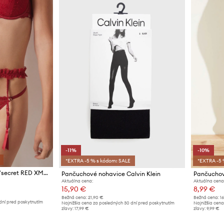
-11%
-10%
*EXTRA -5 % s kódom: SALE
*EXTRA -5 
Podväzkový pás women'secret RED XMAS LA VECINA RUBIA
Pančuchové nohavice Calvin Klein
Pančuchov
Aktuálna cena:
Aktuálna cena
15,90 €
8,99 €
Bežná cena:
21,90 €
Bežná cena:
1
dní pred poskytnutím
Najnižšia cena za posledných 30 dní pred poskytnutím
Najnižšia cena
zľavy:
17,99 €
zľavy:
9,99 €