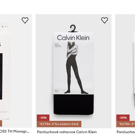
-10%
-30%
*EXTRA -5 % s kódom: SALE
*EXTRA -5 
Pančuchové nohavice BOSS TH Monogram PA W
Pančuchové nohavice Calvin Klein
Pančuchov