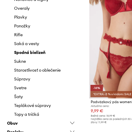
Overaly
Plavky
Ponožky
Rifle
Saká a vesty
Spodná bielizeň
Sukne
Starostlivosť o oblečenie
Súpravy
Svetre
-16%
*EXTRA -5 % s kódom: SALE
Šaty
Teplákové súpravy
Aktuálna cena:
9,99 €
Topy a tričká
Bežná cena:
18,99 €
Najnižšia cena za posledných 30 
zľavy:
11,99 €
Obuv