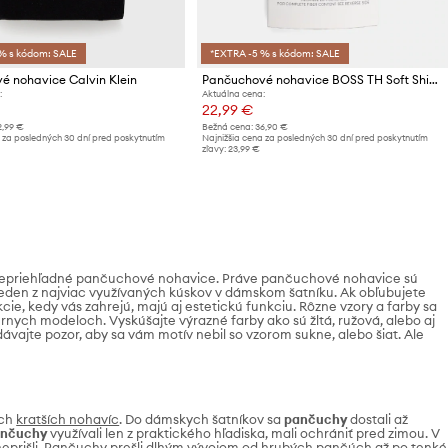
% s kódom: SALE
*EXTRA -5 % s kódom: SALE
é nohavice Calvin Klein
Pančuchové nohavice BOSS TH Soft Shine PA W
:
Aktuálna cena:
22,99 €
2,99 €
Bežná cena:
36,90 €
 za posledných 30 dní pred poskytnutím
Najnižšia cena za posledných 30 dní pred poskytnutím
zľavy:
23,99 €
nepriehľadné pančuchové nohavice. Práve pančuchové nohavice sú
o jeden z najviac využívaných kúskov v dámskom šatníku. Ak obľubujete
cie, kedy vás zahrejú, majú aj estetickú funkciu. Rôzne vzory a farby sa
ernych modeloch. Vyskúšajte výrazné farby ako sú žltá, ružová, alebo aj
vajte pozor, aby sa vám motív nebil so vzorom sukne, alebo šiat. Ale
ich
kratších nohavíc
. Do dámskych šatníkov sa
pančuchy
dostali až
ančuchy
využívali len z praktického hľadiska, mali ochrániť pred zimou. V
neprišli. Pančuchy prešli dlhým vývojom od hrubých pančúch až po tenké