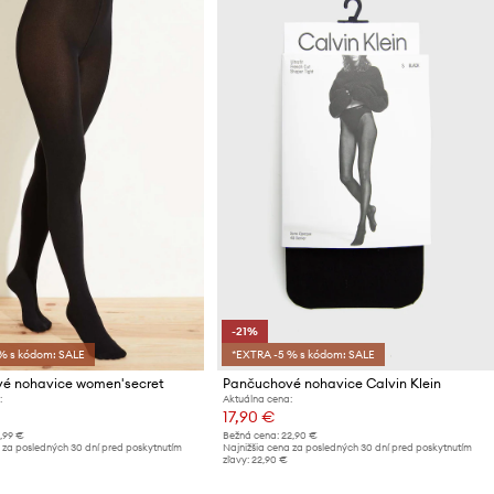
-21%
% s kódom: SALE
*EXTRA -5 % s kódom: SALE
é nohavice women'secret
Pančuchové nohavice Calvin Klein
:
Aktuálna cena:
17,90 €
6,99 €
Bežná cena:
22,90 €
 za posledných 30 dní pred poskytnutím
Najnižšia cena za posledných 30 dní pred poskytnutím
zľavy:
22,90 €