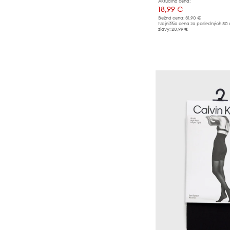
Rúška
Aktuálna cena:
18,99 €
Šály a šatky
Bežná cena:
31,90 €
Najnižšia cena za posledných 30 
zľavy:
20,99 €
Športové vybavenie
Tašky a kufre
Outdoor a turistika