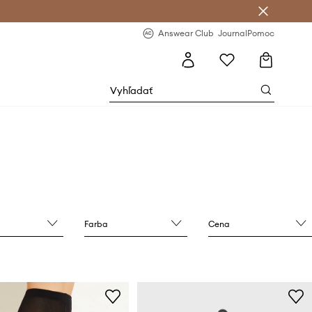
nswear Club >
-20 % na prvý nákup >
Answear Club
Journal
Pomoc
Farba
Cena