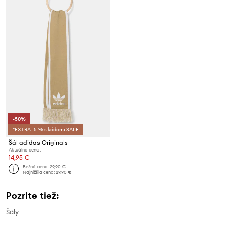
-50%
*EXTRA -5 % s kódom: SALE
Šál adidas Originals
Aktuálna cena:
14,95 €
Bežná cena:
29,90 €
Najnižšia cena:
29,90 €
Pozrite tiež:
Šály