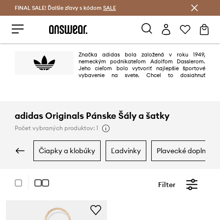
FINAL SALE! Ďalšie zľavy s kódom
Šetrite s Answear Club >
SALE
Značka adidas bola založená v roku 1949,
nemeckým podnikateľom Adolfom Dasslerom.
Jeho cieľom bolo vytvoriť najlepšie športové
vybavenie na svete. Chcel to dosiahnuť
projektovaním najlepších topánok využieľných na šport, chrániacich
športovcov predúrazmi a zabezpečujúc vysokú trvanlivosť výrobkov. Cieľ
bol dosiahnutý na 100%.
adidas Originals Pánske Šály a šatky
Počet vybraných produktov: 1
čiapky a klobúky
ľadvinky
plavecké doplnky
Filter