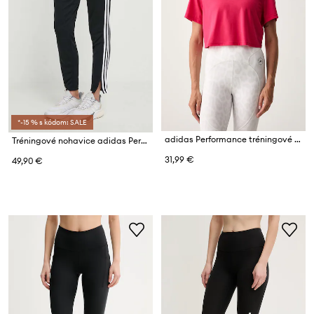
*-15 % s kódom: SALE
adidas Performance tréningové tričko dámske Essentials
Tréningové nohavice adidas Performance Tiro 24
31,99 €
49,90 €