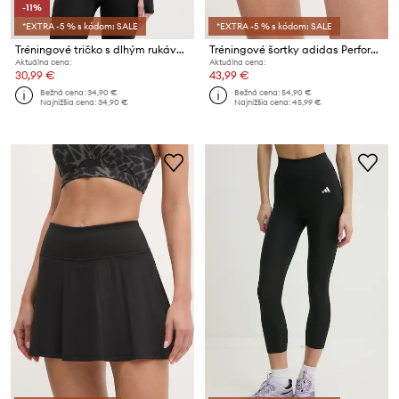
-11%
*EXTRA -5 % s kódom: SALE
*EXTRA -5 % s kódom: SALE
Tréningové tričko s dlhým rukávom adidas Performance
Tréningové šortky adidas Performance
Aktuálna cena:
Aktuálna cena:
30,99 €
43,99 €
Bežná cena:
34,90 €
Bežná cena:
54,90 €
Najnižšia cena:
34,90 €
Najnižšia cena:
45,99 €