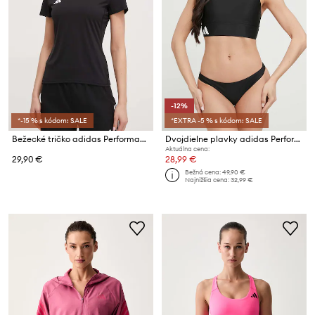
-12%
*-15 % s kódom: SALE
*EXTRA -5 % s kódom: SALE
Bežecké tričko adidas Performance Adizero
Dvojdielne plavky adidas Performance
Aktuálna cena:
29,90 €
28,99 €
Bežná cena:
49,90 €
Najnižšia cena:
32,99 €