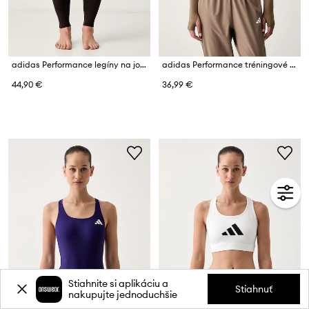
adidas Performance legíny na jogu dámske All me
adidas Performance tréningové tričko s dlhým rukávom dámske Essentials
44,90 €
36,99 €
Stiahnite si aplikáciu a
Stiahnuť
nakupujte jednoduchšie