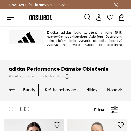
FINAL SALE! Ďalšie zľavy s kódom
Šetrite s Answear Club >
SALE
Značka adidas bola založená v roku 1949,
nemeckým podnikateľom Adolfom Dasslerom.
Jeho cieľom bolo vytvoriť najlepšiu športovú
výbavu na svete. Chcel to dosiahnuť
projektovaním najlepších topánok využieľných na šport, chrániacich
športovcov pred úrazmi a zabezpečujúc vysokú trvanlivosť výrobkov. Cieľ
bol dosiahnutý na 100 %.
adidas Performance Dámske Oblečenie
Počet vybraných produktov: 418
bundy
krátke nohavice
mikiny
nohavice a 
Filter