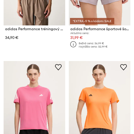
*EXTRA -5 % s kódom: SALE
adidas Performance tréningový top dámsky Essentials
adidas Performance športové šortky dámske
Aktuálna cena:
34,90 €
31,99 €
Bežná cena:
36,99 €
Najnižšia cena:
32,99 €