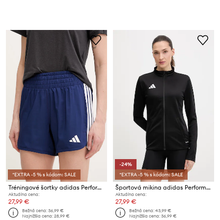
-24%
*EXTRA -5 % s kódom: SALE
*EXTRA -5 % s kódom: SALE
Tréningové šortky adidas Performance Pacer Workout
Športová mikina adidas Performance Entrada26
Aktuálna cena:
Aktuálna cena:
27,99 €
27,99 €
Bežná cena:
36,99 €
Bežná cena:
43,99 €
Najnižšia cena:
28,99 €
Najnižšia cena:
36,99 €