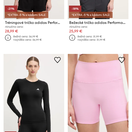
-21%
-18%
*EXTRA -5 % s kódom: SALE
*EXTRA -5 % s kódom: SALE
Tréningové tričko adidas Performance adi365
Bežecké tričko adidas Performance Adizero
Aktuálna cena:
Aktuálna cena:
28,99 €
25,99 €
Bežná cena:
36,99 €
Bežná cena:
31,99 €
Najnižšia cena:
36,99 €
Najnižšia cena:
31,99 €