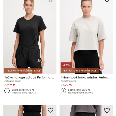
-22%
*EXTRA -5 % s kódom: SALE
*EXTRA -5 % s kódom: SALE
Tričko na jogu adidas Performance Motion
Tréningové tričko adidas Performance Motion
Aktuálna cena:
Aktuálna cena:
27,99 €
27,99 €
Bežná cena:
34,90 €
Bežná cena:
39,90 €
Najnižšia cena:
28,99 €
Najnižšia cena:
35,90 €