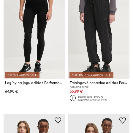
*-15 % s kódom: SALE
*EXTRA -5 % s kódom: SALE
Legíny na jogu adidas Performance All Me
Tréningové nohavice adidas Performance Designed for Training
Aktuálna cena:
64,90 €
55,99 €
Bežná cena:
69,90 €
Najnižšia cena:
58,99 €