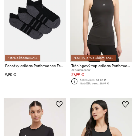
*-15 % s kódom: SALE
*EXTRA -5 % s kódom: SALE
Ponožky adidas Performance Essentials 3-pak
Tréningový top adidas Performance Techfit
Aktuálna cena:
9,90 €
27,99 €
Bežná cena:
34,90 €
Najnižšia cena:
28,99 €