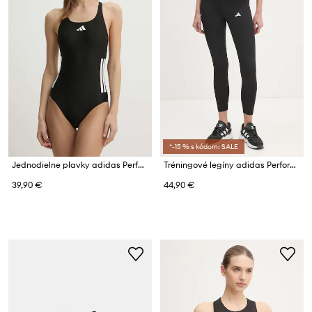
*-15 % s kódom: SALE
Jednodielne plavky adidas Performance 3 Srtipes
Tréningové legíny adidas Performance Techfit
39,90 €
44,90 €