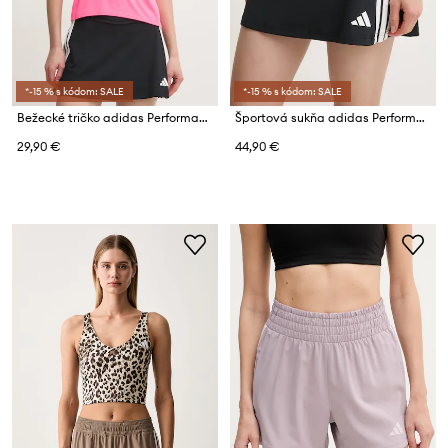
*-15 % s kódom: SALE
*-15 % s kódom: SALE
Bežecké tričko adidas Performance Adizero Essentials
Športová sukňa adidas Performance Train Essentails
29,90 €
44,90 €