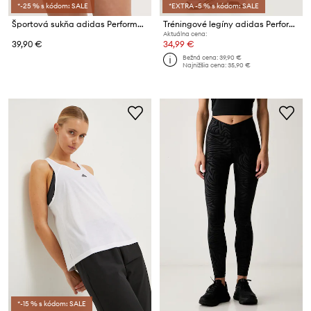
*-25 % s kódom: SALE
*EXTRA -5 % s kódom: SALE
Športová sukňa adidas Performance Tennis
Tréningové legíny adidas Performance Optime Essentials
Aktuálna cena:
39,90 €
34,99 €
Bežná cena:
39,90 €
Najnižšia cena:
35,90 €
*-15 % s kódom: SALE