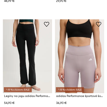
48,99 €
29,90 €
*-15 % s kódom: SALE
*-15 % s kódom: SALE
Legíny na jogu adidas Performance All Me
adidas Performance športové šortky dámske
54,90 €
36,90 €