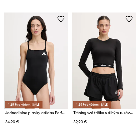
*-25 % s kódom: SALE
*-25 % s kódom: SALE
Jednodielne plavky adidas Performance
Tréningové tričko s dlhým rukávom adidas Performance
34,90 €
39,90 €