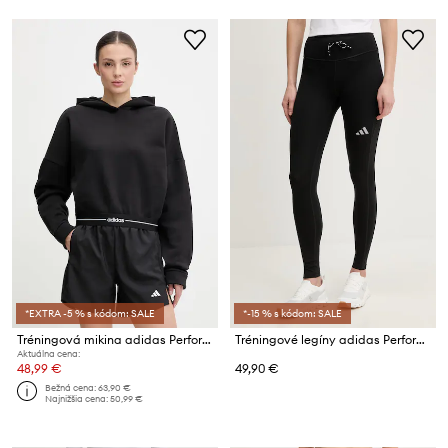
*EXTRA -5 % s kódom: SALE
*-15 % s kódom: SALE
Tréningová mikina adidas Performance
Tréningové legíny adidas Performance
Aktuálna cena:
48,99 €
49,90 €
Bežná cena:
63,90 €
Najnižšia cena:
50,99 €