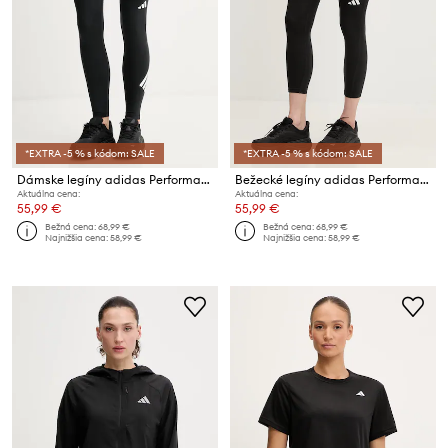
*EXTRA -5 % s kódom: SALE
*EXTRA -5 % s kódom: SALE
Dámske legíny adidas Performance adi365
Bežecké legíny adidas Performance adi365
Aktuálna cena:
Aktuálna cena:
55,99 €
55,99 €
Bežná cena:
68,99 €
Bežná cena:
68,99 €
Najnižšia cena:
58,99 €
Najnižšia cena:
58,99 €