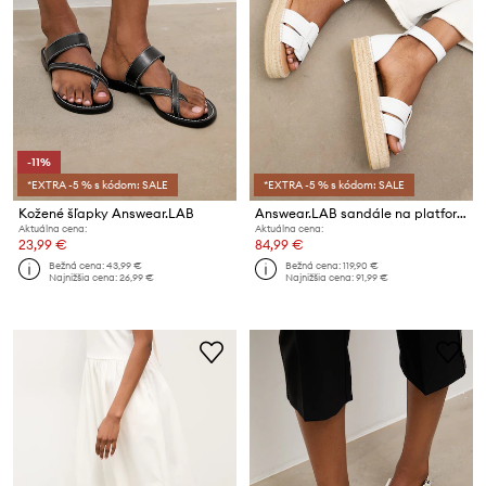
-11%
*EXTRA -5 % s kódom: SALE
*EXTRA -5 % s kódom: SALE
Kožené šľapky Answear.LAB
Answear.LAB sandále na platforme dámske kožené
Aktuálna cena:
Aktuálna cena:
23,99 €
84,99 €
Bežná cena:
43,99 €
Bežná cena:
119,90 €
Najnižšia cena:
26,99 €
Najnižšia cena:
91,99 €