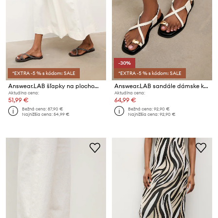
-30%
*EXTRA -5 % s kódom: SALE
*EXTRA -5 % s kódom: SALE
Answear.LAB šľapky na plochom podpätku dámske kožené
Answear.LAB sandále dámske kožené
Aktuálna cena:
Aktuálna cena:
51,99 €
64,99 €
Bežná cena:
87,90 €
Bežná cena:
92,90 €
Najnižšia cena:
54,99 €
Najnižšia cena:
92,90 €