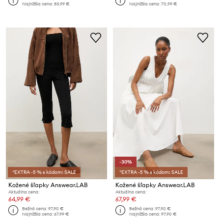
Najnižšia cena:
83,99 €
Najnižšia cena:
70,99 €
-30%
*EXTRA -5 % s kódom: SALE
*EXTRA -5 % s kódom: SALE
Kožené šľapky Answear.LAB
Kožené šľapky Answear.LAB
Aktuálna cena:
Aktuálna cena:
64,99 €
67,99 €
Bežná cena:
97,90 €
Bežná cena:
97,90 €
Najnižšia cena:
67,99 €
Najnižšia cena:
97,90 €