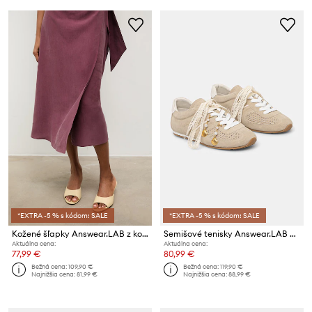
*EXTRA -5 % s kódom: SALE
*EXTRA -5 % s kódom: SALE
Kožené šľapky Answear.LAB z kolekcie Unscripted
Semišové tenisky Answear.LAB VEIL PURE
Aktuálna cena:
Aktuálna cena:
77,99 €
80,99 €
Bežná cena:
109,90 €
Bežná cena:
119,90 €
Najnižšia cena:
81,99 €
Najnižšia cena:
88,99 €