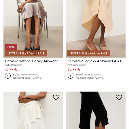
-29%
*EXTRA -5 % s kódom: SALE
*EXTRA -5 % s kódom: SALE
Dámske kožené šľapky Answear.LAB
Semišové lodičky Answear.LAB z kolekcie Unscripted
Aktuálna cena:
Aktuálna cena:
75,99 €
65,99 €
Bežná cena:
107,99 €
Bežná cena:
104,99 €
Najnižšia cena:
107,99 €
Najnižšia cena:
72,99 €