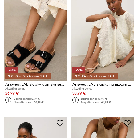
-30%
-27%
*EXTRA -5 % s kódom: SALE
*EXTRA -5 % s kódom: SALE
Answear.LAB šľapky dámske semišové
Answear.LAB šľapky na nízkom podpätku dámske
Aktuálna cena:
Aktuálna cena:
26,99 €
33,99 €
Bežná cena:
38,99 €
Bežná cena:
46,99 €
Najnižšia cena:
38,99 €
Najnižšia cena:
46,99 €