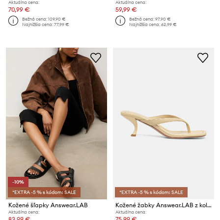
Aktuálna cena:
Aktuálna cena:
70,99 €
59,99 €
Bežná cena:
109,90 €
Bežná cena:
97,90 €
Najnižšia cena:
77,99 €
Najnižšia cena:
62,99 €
-10%
*EXTRA -5 % s kódom: SALE
*EXTRA -5 % s kódom: SALE
Kožené šľapky Answear.LAB
Kožené žabky Answear.LAB z kolekcie Unscripted
Aktuálna cena:
Aktuálna cena:
83,99 €
75,99 €