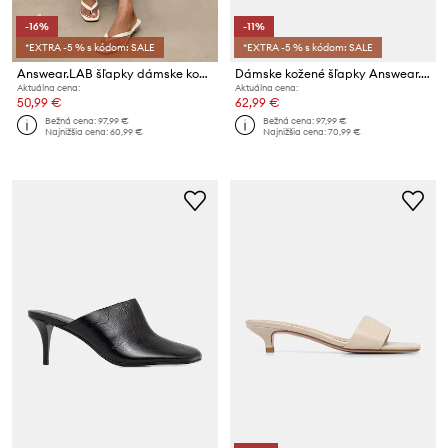
-16%
-11%
*EXTRA -5 % s kódom: SALE
*EXTRA -5 % s kódom: SALE
Answear.LAB šľapky dámske kožené
Dámske kožené šľapky Answear.LAB z kolekcie Unscripted
Aktuálna cena:
Aktuálna cena:
50,99 €
62,99 €
Bežná cena:
97,99 €
Bežná cena:
97,99 €
Najnižšia cena:
60,99 €
Najnižšia cena:
70,99 €