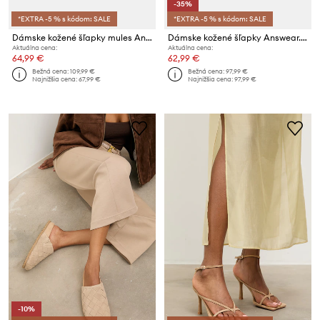
-35%
*EXTRA -5 % s kódom: SALE
*EXTRA -5 % s kódom: SALE
Dámske kožené šľapky mules Answear.LAB z kolekcie Unscripted
Dámske kožené šľapky Answear.LAB z kolekcie Unscripted
Aktuálna cena:
Aktuálna cena:
64,99 €
62,99 €
Bežná cena:
109,99 €
Bežná cena:
97,99 €
Najnižšia cena:
67,99 €
Najnižšia cena:
97,99 €
-10%