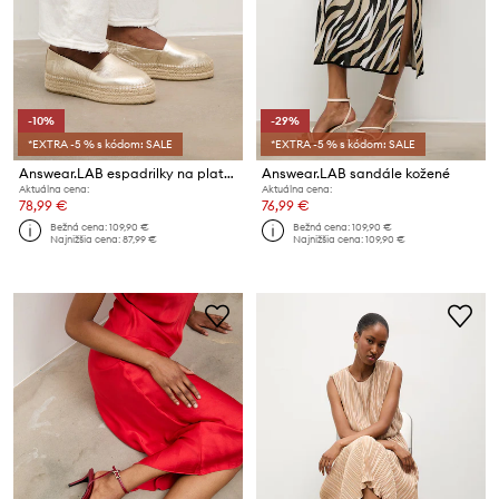
-10%
-29%
*EXTRA -5 % s kódom: SALE
*EXTRA -5 % s kódom: SALE
Answear.LAB espadrilky na platforme dámske kožené
Answear.LAB sandále kožené
Aktuálna cena:
Aktuálna cena:
78,99 €
76,99 €
Bežná cena:
109,90 €
Bežná cena:
109,90 €
Najnižšia cena:
87,99 €
Najnižšia cena:
109,90 €