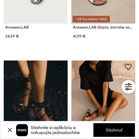
*-25 % s kódom: SALE
Answear.LAB
Answear.LAB šľapky dámske semišové
24,99 €
41,99 €
Stiahnite si aplikáciu a
Stiahnuť
nakupujte jednoduchšie