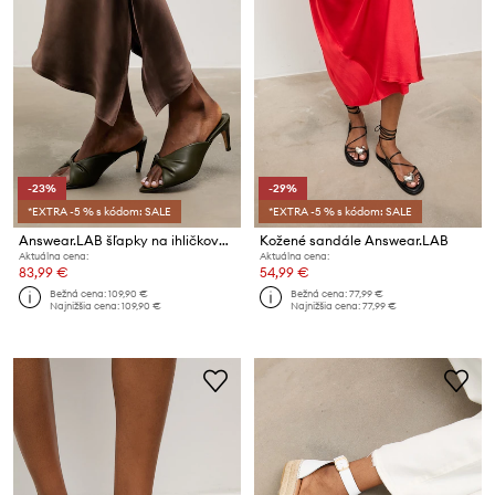
-23%
-29%
*EXTRA -5 % s kódom: SALE
*EXTRA -5 % s kódom: SALE
Answear.LAB šľapky na ihličkovom podpätku dámske kožené
Kožené sandále Answear.LAB
Aktuálna cena:
Aktuálna cena:
83,99 €
54,99 €
Bežná cena:
109,90 €
Bežná cena:
77,99 €
Najnižšia cena:
109,90 €
Najnižšia cena:
77,99 €