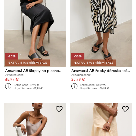
-25%
-33%
*EXTRA -5 % s kódom: SALE
*EXTRA -5 % s kódom: SALE
Answear.LAB šľapky na plochom podpätku dámske kožené
Answear.LAB žabky dámske kožené
Aktuálna cena:
Aktuálna cena:
65,99 €
25,99 €
Bežná cena:
87,99 €
Bežná cena:
38,99 €
Najnižšia cena:
87,99 €
Najnižšia cena:
38,99 €