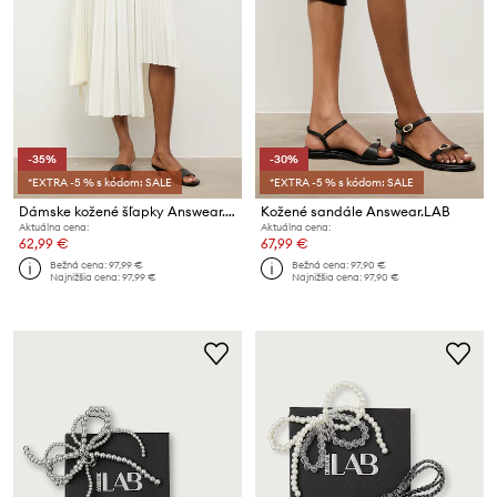
-35%
-30%
*EXTRA -5 % s kódom: SALE
*EXTRA -5 % s kódom: SALE
Dámske kožené šľapky Answear.LAB z kolekcie Unscripted
Kožené sandále Answear.LAB
Aktuálna cena:
Aktuálna cena:
62,99 €
67,99 €
Bežná cena:
97,99 €
Bežná cena:
97,90 €
Najnižšia cena:
97,99 €
Najnižšia cena:
97,90 €