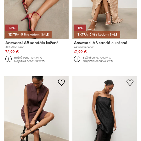
-13%
-11%
*EXTRA -5 % s kódom: SALE
*EXTRA -5 % s kódom: SALE
Answear.LAB sandále kožené
Answear.LAB sandále kožené
Aktuálna cena:
Aktuálna cena:
72,99 €
61,99 €
Bežná cena:
104,99 €
Bežná cena:
104,99 €
Najnižšia cena:
83,99 €
Najnižšia cena:
69,99 €