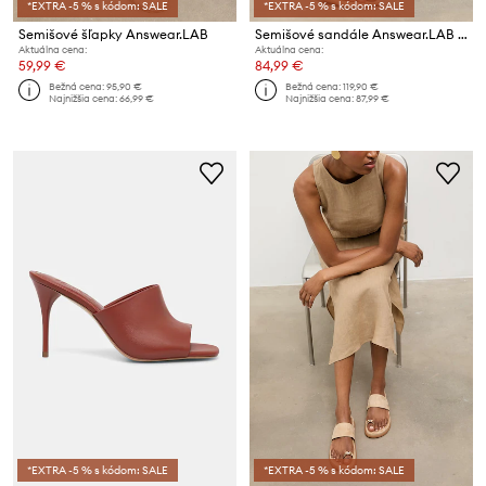
*EXTRA -5 % s kódom: SALE
*EXTRA -5 % s kódom: SALE
Semišové šľapky Answear.LAB
Semišové sandále Answear.LAB z kolekcie Unscripted
Aktuálna cena:
Aktuálna cena:
59,99 €
84,99 €
Bežná cena:
95,90 €
Bežná cena:
119,90 €
Najnižšia cena:
66,99 €
Najnižšia cena:
87,99 €
*EXTRA -5 % s kódom: SALE
*EXTRA -5 % s kódom: SALE