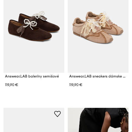
Answear.LAB baleríny semišové
Answear.LAB sneakers dámske semišové
119,90 €
119,90 €