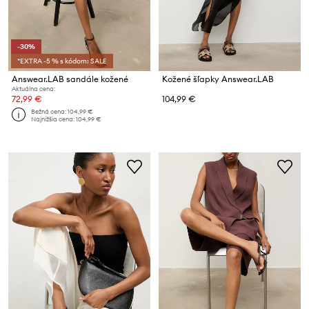
-30%
*EXTRA -5 % s kódom: SALE
Answear.LAB sandále kožené
Kožené šľapky Answear.LAB
Aktuálna cena:
72,99 €
104,99 €
Bežná cena:
104,99 €
Najnižšia cena:
104,99 €