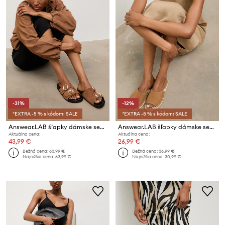
-31%
-12%
*EXTRA -5 % s kódom: SALE
*EXTRA -5 % s kódom: SALE
Answear.LAB šľapky dámske semišové
Answear.LAB šľapky dámske semišové
Aktuálna cena:
Aktuálna cena:
43,99 €
26,99 €
Bežná cena:
63,99 €
Bežná cena:
36,99 €
Najnižšia cena:
63,99 €
Najnižšia cena:
30,99 €