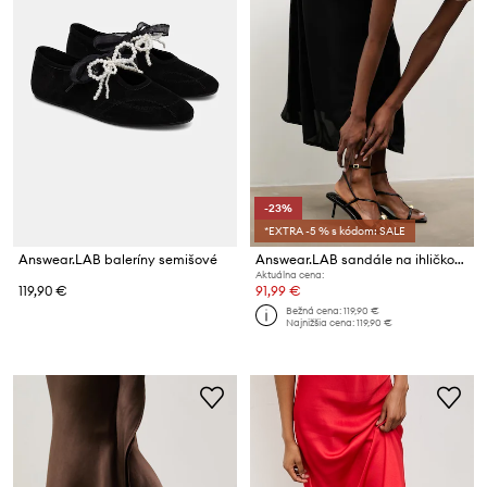
-23%
*EXTRA -5 % s kódom: SALE
Answear.LAB baleríny semišové
Answear.LAB sandále na ihličkovom podpätku kožené
Aktuálna cena:
119,90 €
91,99 €
Bežná cena:
119,90 €
Najnižšia cena:
119,90 €