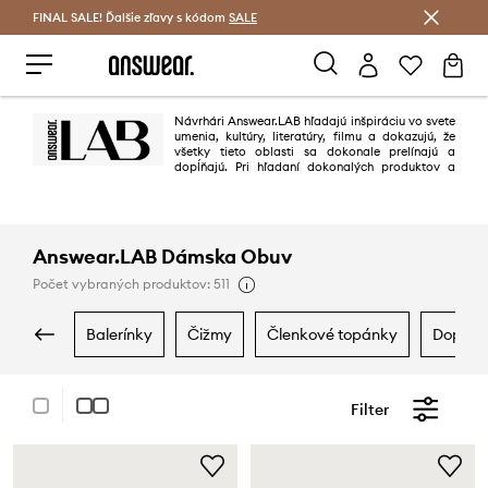
FINAL SALE! Ďalšie zľavy s kódom
Šetrite s Answear Club >
SALE
Návrhári Answear.LAB hľadajú inšpiráciu vo svete
umenia, kultúry, literatúry, filmu a dokazujú, že
všetky tieto oblasti sa dokonale prelínajú a
dopĺňajú. Pri hľadaní dokonalých produktov a
materiálov cestujú aj do najvzdialenejších kútov sveta, aby splnili
požiadavky modernej ženy, ktorá si cení kvalitu, dobrý dizajn a originalitu.
Answear.LAB využíva potenciál miestnych tovární, malých štúdií a
nezávislých dizajnérov, s ktorými vytvára úžasné kolekcie.
Answear.LAB Dámska Obuv
Počet vybraných produktov: 511
balerínky
čižmy
členkové topánky
doplnk
Filter