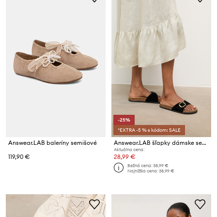
-25%
*EXTRA -5 % s kódom: SALE
Answear.LAB baleríny semišové
Answear.LAB šľapky dámske semišové
Aktuálna cena:
119,90 €
28,99 €
Bežná cena:
38,99 €
Najnižšia cena:
38,99 €