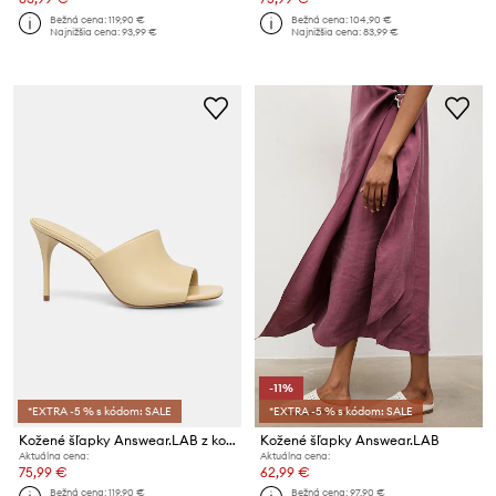
Bežná cena:
119,90 €
Bežná cena:
104,90 €
Najnižšia cena:
93,99 €
Najnižšia cena:
83,99 €
-11%
*EXTRA -5 % s kódom: SALE
*EXTRA -5 % s kódom: SALE
Kožené šľapky Answear.LAB z kolekcie Unscripted
Kožené šľapky Answear.LAB
Aktuálna cena:
Aktuálna cena:
75,99 €
62,99 €
Bežná cena:
119,90 €
Bežná cena:
97,90 €