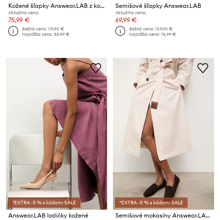
Kožené šľapky Answear.LAB z kolekcie Unscripted
Semišové šľapky Answear.LAB
Aktuálna cena:
Aktuálna cena:
75,99 €
69,99 €
Bežná cena:
119,90 €
Bežná cena:
109,90 €
Najnižšia cena:
83,99 €
Najnižšia cena:
76,99 €
*EXTRA -5 % s kódom: SALE
*EXTRA -5 % s kódom: SALE
Answear.LAB lodičky kožené
Semišové mokasíny Answear.LAB z kolekcie Unscripted