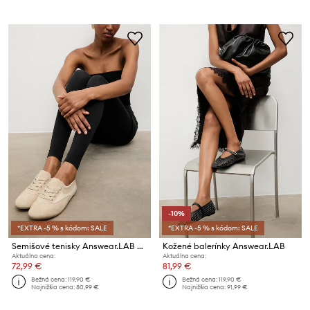
-10%
*EXTRA -5 % s kódom: SALE
*EXTRA -5 % s kódom: SALE
Semišové tenisky Answear.LAB POWDER NUDE
Kožené balerínky Answear.LAB
Aktuálna cena:
Aktuálna cena:
72,99 €
81,99 €
Bežná cena:
119,90 €
Bežná cena:
119,90 €
Najnižšia cena:
80,99 €
Najnižšia cena:
91,99 €