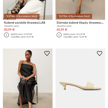
*EXTRA -5 % s kódom: SALE
*EXTRA -5 % s kódom: SALE
Kožené sandále Answear.LAB
Dámske kožené šľapky Answear.LAB
Aktuálna cena:
Aktuálna cena:
80,99 €
65,99 €
Bežná cena:
107,99 €
Bežná cena:
104,99 €
Najnižšia cena:
81,99 €
Najnižšia cena:
72,99 €