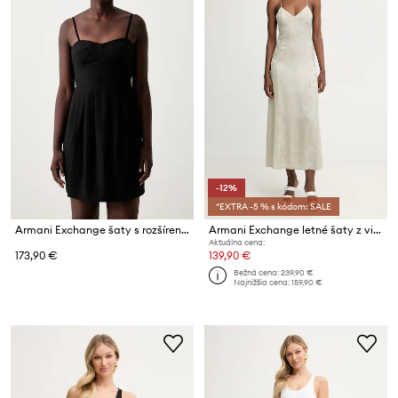
-12%
*EXTRA -5 % s kódom: SALE
Armani Exchange šaty s rozšíreným strihom s prímesou vlny
Armani Exchange letné šaty z viskózy
Aktuálna cena:
173,90 €
139,90 €
Bežná cena:
239,90 €
Najnižšia cena:
159,90 €