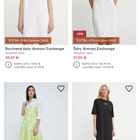
-10%
*EXTRA -5 % s kódom: SALE
*EXTRA -5 % s kódom: SALE
Bavlnené šaty Armani Exchange
Šaty Armani Exchange
Aktuálna cena:
Aktuálna cena:
39,99 €
97,99 €
Bežná cena:
79,90 €
Bežná cena:
150,90 €
Najnižšia cena:
41,99 €
Najnižšia cena:
109,90 €