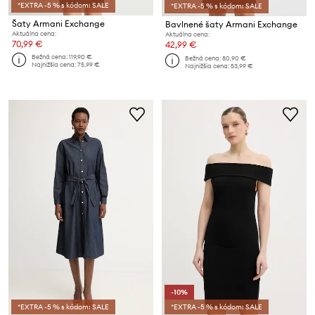
*EXTRA -5 % s kódom: SALE
*EXTRA -5 % s kódom: SALE
Šaty Armani Exchange
Bavlnené šaty Armani Exchange
Aktuálna cena:
Aktuálna cena:
70,99 €
42,99 €
Bežná cena:
119,90 €
Bežná cena:
80,90 €
Najnižšia cena:
75,99 €
Najnižšia cena:
53,99 €
-10%
*EXTRA -5 % s kódom: SALE
*EXTRA -5 % s kódom: SALE