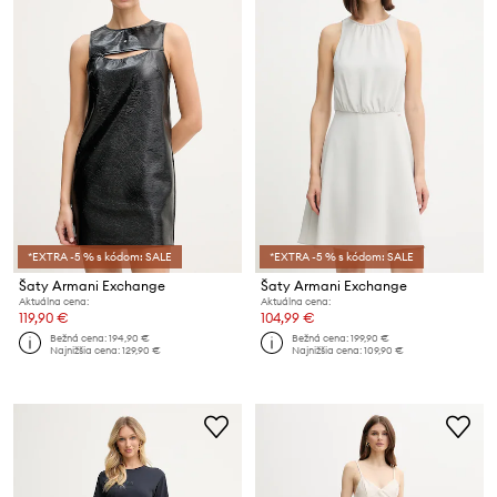
*EXTRA -5 % s kódom: SALE
*EXTRA -5 % s kódom: SALE
Šaty Armani Exchange
Šaty Armani Exchange
Aktuálna cena:
Aktuálna cena:
119,90 €
104,99 €
Bežná cena:
194,90 €
Bežná cena:
199,90 €
Najnižšia cena:
129,90 €
Najnižšia cena:
109,90 €