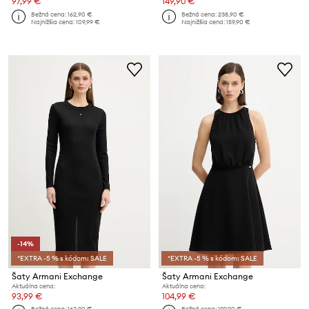
97,99 €
149,90 €
Bežná cena:
162,90 €
Bežná cena:
238,90 €
Najnižšia cena:
109,99 €
Najnižšia cena:
159,90 €
-14%
*EXTRA -5 % s kódom: SALE
*EXTRA -5 % s kódom: SALE
Šaty Armani Exchange
Šaty Armani Exchange
Aktuálna cena:
Aktuálna cena:
93,99 €
104,99 €
Bežná cena:
162,90 €
Bežná cena:
199,90 €