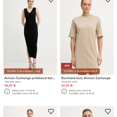
-18%
*EXTRA -5 % s kódom: SALE
*EXTRA -5 % s kódom: SALE
Armani Exchange priliehavé šaty z viskózy
Bavlnené šaty Armani Exchange
Aktuálna cena:
Aktuálna cena:
98,99 €
52,99 €
Bežná cena:
173,90 €
Bežná cena:
86,90 €
Najnižšia cena:
108,99 €
Najnižšia cena:
64,99 €