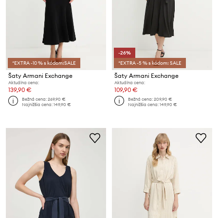
-26%
*EXTRA -10 % s kódom:SALE
*EXTRA -5 % s kódom: SALE
Šaty Armani Exchange
Šaty Armani Exchange
Aktuálna cena:
Aktuálna cena:
139,90 €
109,90 €
Bežná cena:
269,90 €
Bežná cena:
209,90 €
Najnižšia cena:
149,90 €
Najnižšia cena:
149,90 €