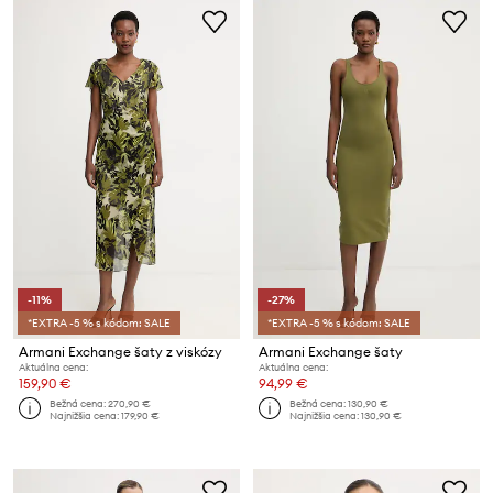
-11%
-27%
*EXTRA -5 % s kódom: SALE
*EXTRA -5 % s kódom: SALE
Armani Exchange šaty z viskózy
Armani Exchange šaty
Aktuálna cena:
Aktuálna cena:
159,90 €
94,99 €
Bežná cena:
270,90 €
Bežná cena:
130,90 €
Najnižšia cena:
179,90 €
Najnižšia cena:
130,90 €