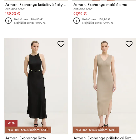
Armani Exchange košeľové šaty rifľové
Armani Exchange malé čierne
Aktuálna cena:
Aktuálna cena:
139,90 €
97,99 €
Bežná cena:
206,90 €
Bežná cena:
150,90 €
Najnižšia cena:
149,90 €
Najnižšia cena:
109,99 €
-11%
*EXTRA -5 % s kódom: SALE
*EXTRA -5 % s kódom: SALE
Armani Exchange šaty
Armani Exchange priliehavé šaty z viskózy