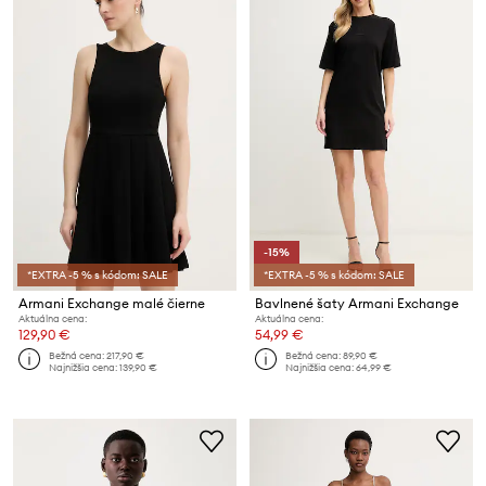
-15%
*EXTRA -5 % s kódom: SALE
*EXTRA -5 % s kódom: SALE
Armani Exchange malé čierne
Bavlnené šaty Armani Exchange
Aktuálna cena:
Aktuálna cena:
129,90 €
54,99 €
Bežná cena:
217,90 €
Bežná cena:
89,90 €
Najnižšia cena:
139,90 €
Najnižšia cena:
64,99 €