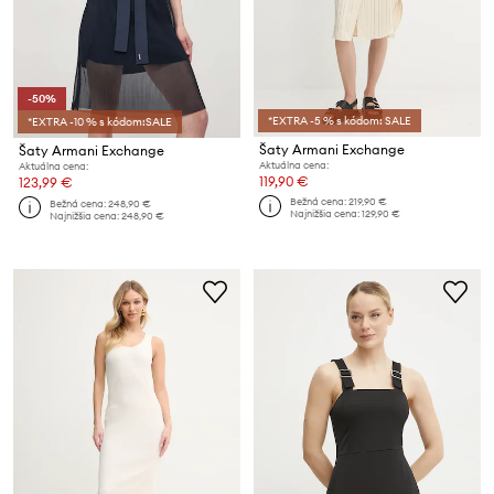
-50%
*EXTRA -5 % s kódom: SALE
*EXTRA -10 % s kódom:SALE
Šaty Armani Exchange
Šaty Armani Exchange
Aktuálna cena:
Aktuálna cena:
119,90 €
123,99 €
Bežná cena:
219,90 €
Bežná cena:
248,90 €
Najnižšia cena:
129,90 €
Najnižšia cena:
248,90 €