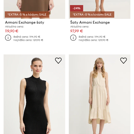
-24%
*EXTRA -5 % s kódom: SALE
*EXTRA -5 % s kódom: SALE
Armani Exchange šaty
Šaty Armani Exchange
Aktuálna cena:
Aktuálna cena:
119,90 €
97,99 €
Bežná cena:
194,90 €
Bežná cena:
194,90 €
Najnižšia cena:
129,90 €
Najnižšia cena:
129,90 €