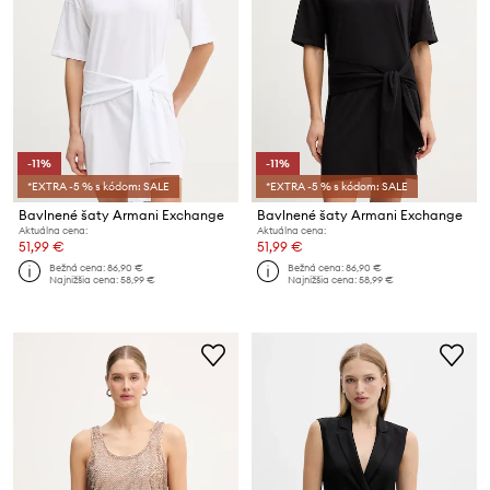
-11%
-11%
*EXTRA -5 % s kódom: SALE
*EXTRA -5 % s kódom: SALE
Bavlnené šaty Armani Exchange
Bavlnené šaty Armani Exchange
Aktuálna cena:
Aktuálna cena:
51,99 €
51,99 €
Bežná cena:
86,90 €
Bežná cena:
86,90 €
Najnižšia cena:
58,99 €
Najnižšia cena:
58,99 €