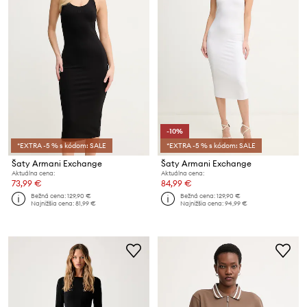
-10%
*EXTRA -5 % s kódom: SALE
*EXTRA -5 % s kódom: SALE
Šaty Armani Exchange
Šaty Armani Exchange
Aktuálna cena:
Aktuálna cena:
73,99 €
84,99 €
Bežná cena:
129,90 €
Bežná cena:
129,90 €
Najnižšia cena:
81,99 €
Najnižšia cena:
94,99 €