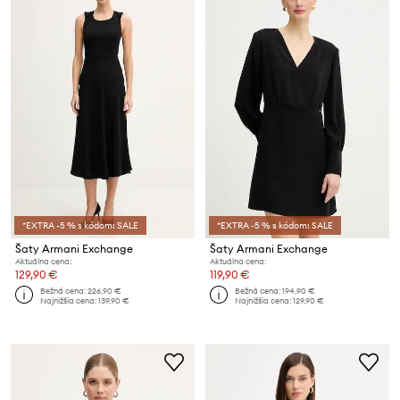
*EXTRA -5 % s kódom: SALE
*EXTRA -5 % s kódom: SALE
Šaty Armani Exchange
Šaty Armani Exchange
Aktuálna cena:
Aktuálna cena:
129,90 €
119,90 €
Bežná cena:
226,90 €
Bežná cena:
194,90 €
Najnižšia cena:
139,90 €
Najnižšia cena:
129,90 €