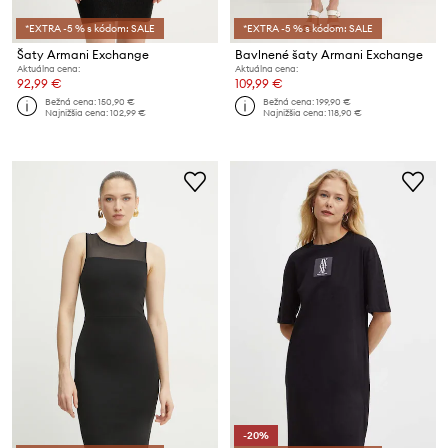
*EXTRA -5 % s kódom: SALE
*EXTRA -5 % s kódom: SALE
Šaty Armani Exchange
Bavlnené šaty Armani Exchange
Aktuálna cena:
Aktuálna cena:
92,99 €
109,99 €
Bežná cena:
150,90 €
Bežná cena:
199,90 €
Najnižšia cena:
102,99 €
Najnižšia cena:
118,90 €
-20%