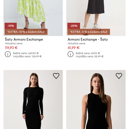
-10%
-25%
*EXTRA -10 % s kódom:SALE
*EXTRA -5 % s kódom: SALE
Šaty Armani Exchange
Armani Exchange - Šaty
Aktuálna cena:
Aktuálna cena:
119,90 €
41,99 €
Bežná cena:
269,90 €
Bežná cena:
69,90 €
Najnižšia cena:
133,99 €
Najnižšia cena:
55,99 €