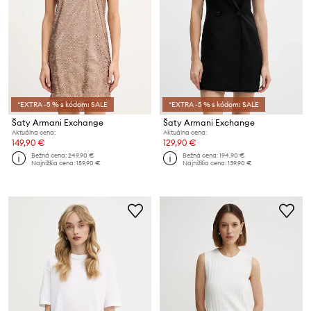
*EXTRA -5 % s kódom: SALE
*EXTRA -5 % s kódom: SALE
Šaty Armani Exchange
Šaty Armani Exchange
Aktuálna cena:
Aktuálna cena:
149,90 €
129,90 €
Bežná cena:
249,90 €
Bežná cena:
194,90 €
Najnižšia cena:
159,90 €
Najnižšia cena:
139,90 €