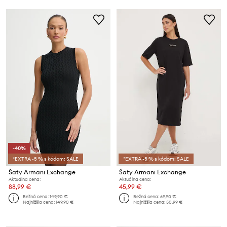
-40%
*EXTRA -5 % s kódom: SALE
*EXTRA -5 % s kódom: SALE
Šaty Armani Exchange
Šaty Armani Exchange
Aktuálna cena:
Aktuálna cena:
88,99 €
45,99 €
Bežná cena:
149,90 €
Bežná cena:
69,90 €
Najnižšia cena:
149,90 €
Najnižšia cena:
50,99 €