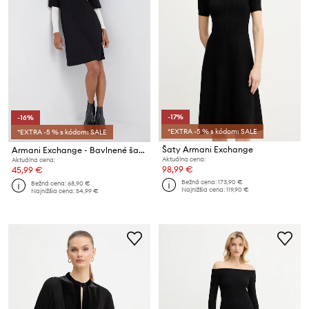
-17%
-16%
*EXTRA -5 % s kódom: SALE
*EXTRA -5 % s kódom: SALE
Šaty Armani Exchange
Armani Exchange - Bavlnené šaty
Aktuálna cena:
Aktuálna cena:
98,99 €
45,99 €
Bežná cena:
173,90 €
Bežná cena:
68,90 €
Najnižšia cena:
119,90 €
Najnižšia cena:
54,99 €