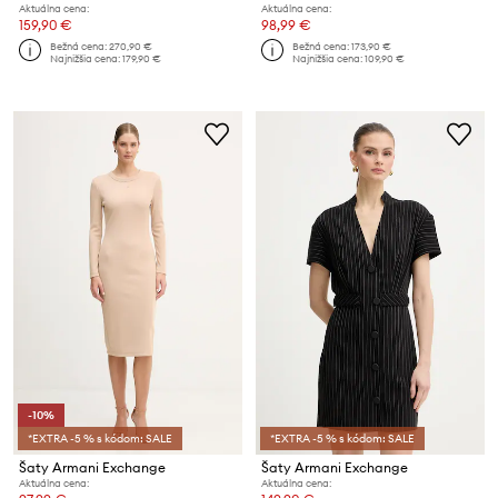
Aktuálna cena:
Aktuálna cena:
159,90 €
98,99 €
Bežná cena:
270,90 €
Bežná cena:
173,90 €
Najnižšia cena:
179,90 €
Najnižšia cena:
109,90 €
-10%
*EXTRA -5 % s kódom: SALE
*EXTRA -5 % s kódom: SALE
Šaty Armani Exchange
Šaty Armani Exchange
Aktuálna cena:
Aktuálna cena: