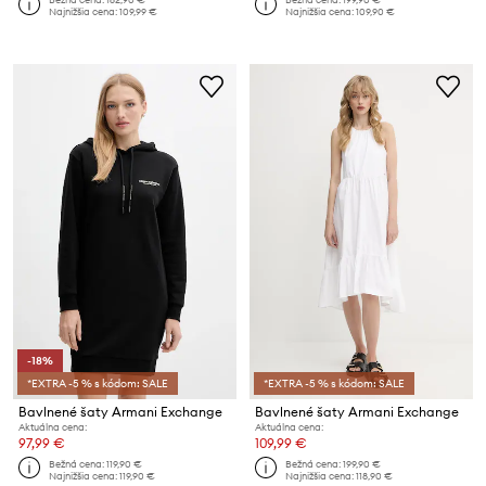
Najnižšia cena:
109,99 €
Najnižšia cena:
109,90 €
-18%
*EXTRA -5 % s kódom: SALE
*EXTRA -5 % s kódom: SALE
Bavlnené šaty Armani Exchange
Bavlnené šaty Armani Exchange
Aktuálna cena:
Aktuálna cena:
97,99 €
109,99 €
Bežná cena:
119,90 €
Bežná cena:
199,90 €
Najnižšia cena:
119,90 €
Najnižšia cena:
118,90 €