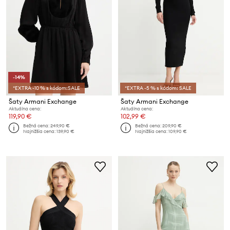
-14%
*EXTRA -10 % s kódom:SALE
*EXTRA -5 % s kódom: SALE
Šaty Armani Exchange
Šaty Armani Exchange
Aktuálna cena:
Aktuálna cena:
119,90 €
102,99 €
Bežná cena:
249,90 €
Bežná cena:
209,90 €
Najnižšia cena:
139,90 €
Najnižšia cena:
109,90 €