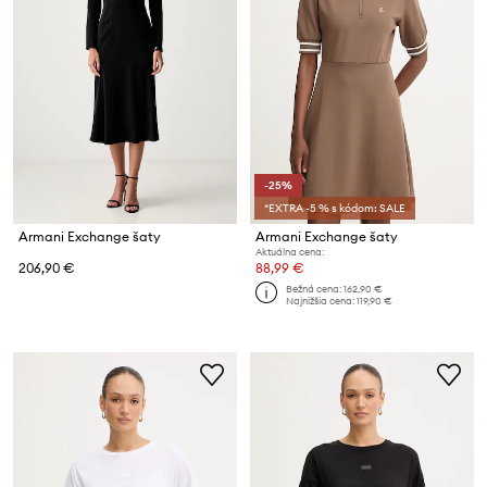
-25%
*EXTRA -5 % s kódom: SALE
Armani Exchange šaty
Armani Exchange šaty
Aktuálna cena:
206,90 €
88,99 €
Bežná cena:
162,90 €
Najnižšia cena:
119,90 €