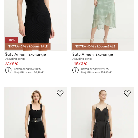
-10%
*EXTRA -5 % s kódom: SALE
*EXTRA -10 % s kódom:SALE
Šaty Armani Exchange
Šaty Armani Exchange
Aktuálna cena:
Aktuálna cena:
77,99 €
149,90 €
Bežná cena:
159,90 €
Bežná cena:
269,90 €
Najnižšia cena:
86,99 €
Najnižšia cena:
159,90 €