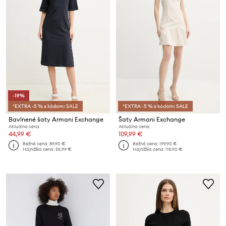
-19%
*EXTRA -5 % s kódom: SALE
*EXTRA -5 % s kódom: SALE
Bavlnené šaty Armani Exchange
Šaty Armani Exchange
Aktuálna cena:
Aktuálna cena:
44,99 €
109,99 €
Bežná cena:
89,90 €
Bežná cena:
199,90 €
Najnižšia cena:
55,99 €
Najnižšia cena:
118,90 €