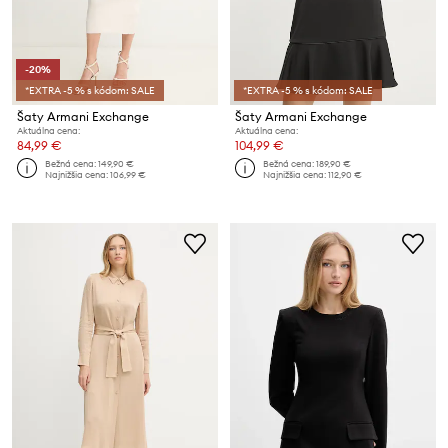
-20%
*EXTRA -5 % s kódom: SALE
*EXTRA -5 % s kódom: SALE
Šaty Armani Exchange
Šaty Armani Exchange
Aktuálna cena:
Aktuálna cena:
84,99 €
104,99 €
Bežná cena:
149,90 €
Bežná cena:
189,90 €
Najnižšia cena:
106,99 €
Najnižšia cena:
112,90 €