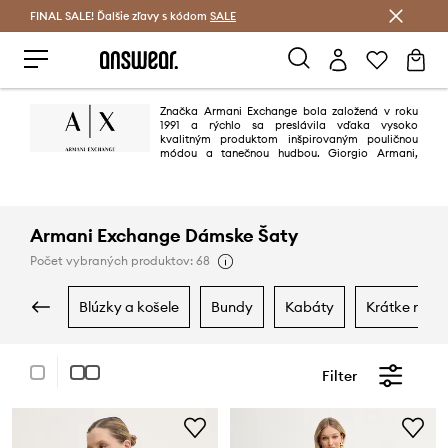
FINAL SALE! Ďalšie zľavy s kódom
Šetrite s Answear Club >
SALE
Značka Armani Exchange bola založená v roku
1991 a rýchlo sa preslávila vďaka vysoko
kvalitným produktom inšpirovaným pouličnou
módou a tanečnou hudbou. Giorgio Armani,
inšpirovaný myšlienkami z života metropoly, chcel vytvoriť značku, ktorá
zachytáva ducha mesta. Značka Armani Exchange sa stala symbolom
"mestského štýlu".
Armani Exchange Dámske Šaty
Počet vybraných produktov: 68
blúzky a košele
bundy
kabáty
krátke noha
Filter