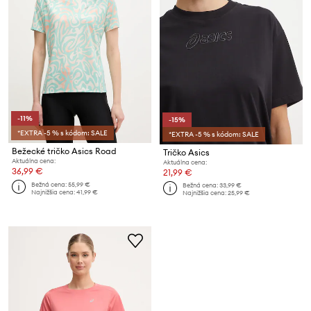
-11%
-15%
*EXTRA -5 % s kódom: SALE
*EXTRA -5 % s kódom: SALE
Bežecké tričko Asics Road
Tričko Asics
Aktuálna cena:
Aktuálna cena:
36,99 €
21,99 €
Bežná cena:
55,99 €
Bežná cena:
33,99 €
Najnižšia cena:
41,99 €
Najnižšia cena:
25,99 €