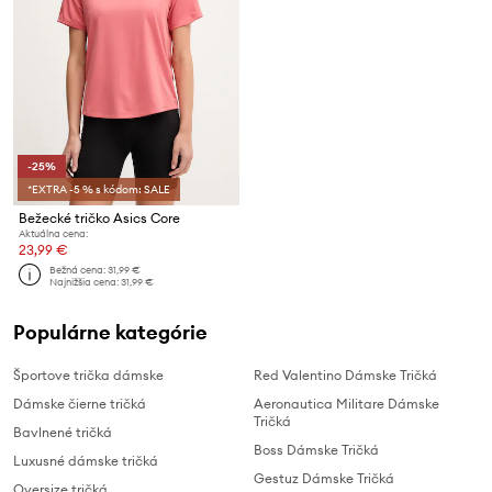
-25%
*EXTRA -5 % s kódom: SALE
Bežecké tričko Asics Core
Aktuálna cena:
23,99 €
Bežná cena:
31,99 €
Najnižšia cena:
31,99 €
Populárne kategórie
Športove trička dámske
Red Valentino Dámske Tričká
Dámske čierne tričká
Aeronautica Militare Dámske
Tričká
Bavlnené tričká
Boss Dámske Tričká
Luxusné dámske tričká
Gestuz Dámske Tričká
Oversize tričká