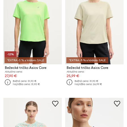
-12%
*EXTRA -5 % s kódom: SALE
*EXTRA -5 % s kódom: SALE
Bežecké tričko Asics Core
Bežecké tričko Asics Core
Aktuálna cena:
Aktuálna cena:
27,90 €
25,99 €
Bežná cena:
31,90 €
Bežná cena:
31,90 €
Najnižšia cena:
31,90 €
Najnižšia cena:
26,99 €