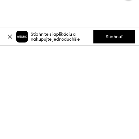
Stiahnite si aplikáciu a
Stiahnuť
nakupujte jednoduchšie
Prihláste sa k odberu noviniek a
získajte zľavu
20 %
** na svoj prvý
nákup.