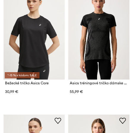
*-15 % s kódom: SALE
Bežecké tričko Asics Core
Asics tréningové tričko dámske ROAD SEAMLESS SS TOP
30,99 €
55,99 €