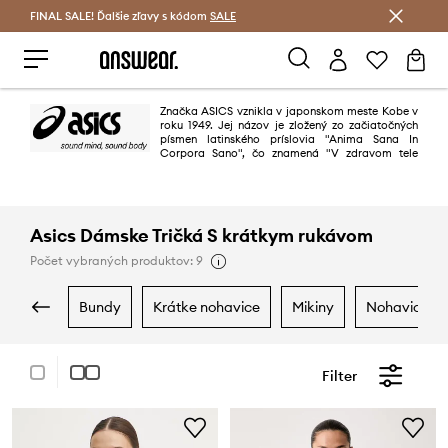
FINAL SALE! Ďalšie zľavy s kódom
Šetrite s Answear Club >
SALE
Značka ASICS vznikla v japonskom meste Kobe v
roku 1949. Jej názov je zložený zo začiatočných
písmen latinského príslovia "Anima Sana In
Corpora Sano", čo znamená "V zdravom tele
zdravý duch". Filozofia značky je založená na tvrdení, že šport je najlepším
liekom na zdravý a šťastný život. Novodobý design, výnimočná kvalita a
úžitková hodnota spolu využitím nových technológií
Asics Dámske Tričká S krátkym rukávom
Počet vybraných produktov: 9
bundy
krátke nohavice
mikiny
nohavice a 
Filter