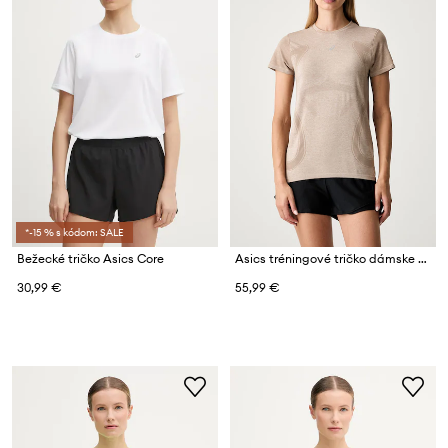
*-15 % s kódom: SALE
Bežecké tričko Asics Core
Asics tréningové tričko dámske ROAD SEAMLESS SS TOP
30,99 €
55,99 €