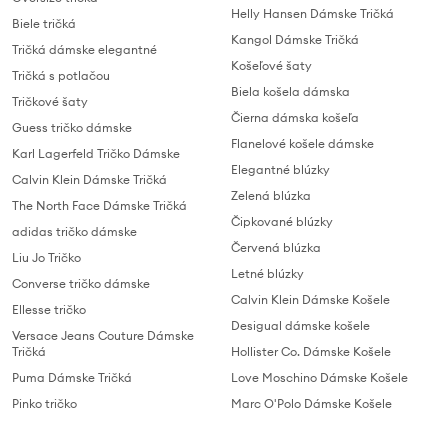
Helly Hansen Dámske Tričká
Biele tričká
Kangol Dámske Tričká
Tričká dámske elegantné
Košeľové šaty
Tričká s potlačou
Biela košela dámska
Tričkové šaty
Čierna dámska košeľa
Guess tričko dámske
Flanelové košele dámske
Karl Lagerfeld Tričko Dámske
Elegantné blúzky
Calvin Klein Dámske Tričká
Zelená blúzka
The North Face Dámske Tričká
Čipkované blúzky
adidas tričko dámske
Červená blúzka
Liu Jo Tričko
Letné blúzky
Converse tričko dámske
Calvin Klein Dámske Košele
Ellesse tričko
Desigual dámske košele
Versace Jeans Couture Dámske
Tričká
Hollister Co. Dámske Košele
Puma Dámske Tričká
Love Moschino Dámske Košele
Pinko tričko
Marc O'Polo Dámske Košele