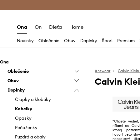
Premium Fashion Benefits >
Bezpla
Ona
On
Dieťa
Home
Novinky
Oblečenie
Obuv
Doplnky
Šport
Premium
Ona
Oblečenie
Answear
Calvin Klein
Calvin Kle
Obuv
Blúzky a košele
Doplnky
Bundy
Členkové topánky
Kabáty
Gumáky
Čiapky a klobúky
Krátke nohavice
Poltopánky a mokasíny
Kabelky
Mikiny
Sneakers
Opasky
"Chcete vedie
riflami od Calv
Nohavice a legíny
Šľapky a sandále
Peňaženky
ktorej pätnás
hovorí tieto slo
Ponožky
Tenisky
Puzdrá a obaly
naozajstný šk