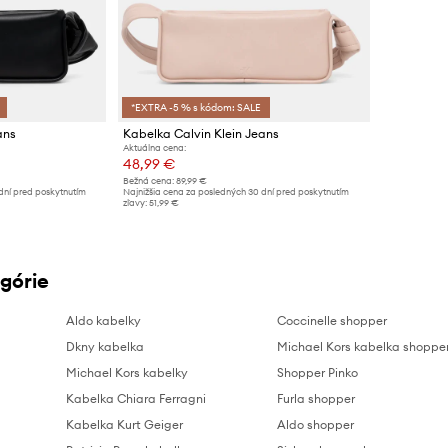
*EXTRA -5 % s kódom: SALE
ans
Kabelka Calvin Klein Jeans
Aktuálna cena:
48,99 €
Bežná cena:
89,99 €
dní pred poskytnutím
Najnižšia cena za posledných 30 dní pred poskytnutím
zľavy:
51,99 €
górie
Aldo kabelky
Coccinelle shopper
Dkny kabelka
Michael Kors kabelka shoppe
Michael Kors kabelky
Shopper Pinko
Kabelka Chiara Ferragni
Furla shopper
Kabelka Kurt Geiger
Aldo shopper