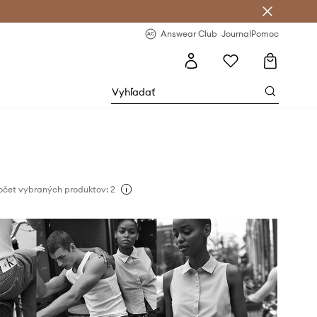
nswear Club >
-20 % na prvý nákup >
Answear Club
Journal
Pomoc
očet vybraných produktov: 2