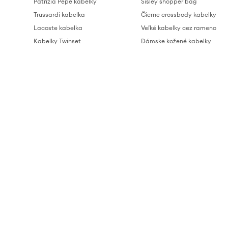
Patrizia Pepe kabelky
Sisley shopper bag
Trussardi kabelka
Čierne crossbody kabelky
Lacoste kabelka
Veľké kabelky cez rameno
Kabelky Twinset
Dámske kožené kabelky