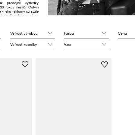
ak predajné výsledky
. 30 rokov neskôr Calvin
e - jeho reklamy sú stále
né erotiky, niekedy až na
ie.
Veľkosť výrobcu
Farba
Cena
Veľkosť kabelky
Vzor