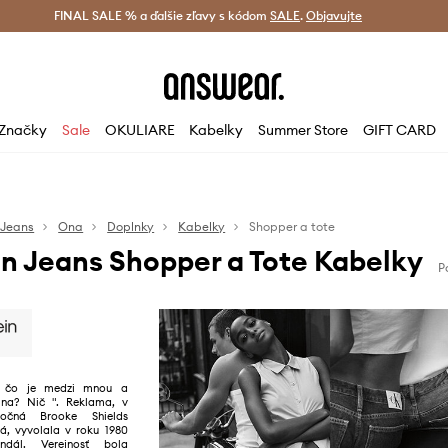
tná doprava od 60 € >
FINAL SALE % a ďalšie zľavy s kódom
Doručenie aj do 24 h >
SALE
.
Objavujte
Šetrite s A
Značky
Sale
OKULIARE
Kabelky
Summer Store
GIFT CARD
 Jeans
Ona
Doplnky
Kabelky
Shopper a tote
in Jeans Shopper a Tote Kabelky
P
ť, čo je medzi mnou a
ina? Nič ". Reklama, v
ťročná Brooke Shields
vá, vyvolala v roku 1980
andál. Verejnosť bola