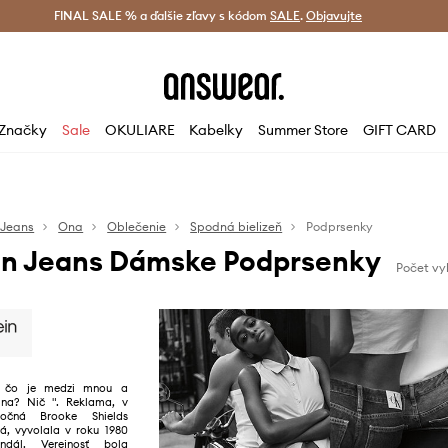
tná doprava od 60 € >
FINAL SALE % a ďalšie zľavy s kódom
Doručenie aj do 24 h >
SALE
.
Objavujte
Šetrite s A
Značky
Sale
OKULIARE
Kabelky
Summer Store
GIFT CARD
 Jeans
Ona
Oblečenie
Spodná bielizeň
Podprsenky
ein Jeans Dámske Podprsenky
Počet vy
ť, čo je medzi mnou a
ina? Nič ". Reklama, v
ťročná Brooke Shields
vá, vyvolala v roku 1980
andál. Verejnosť bola