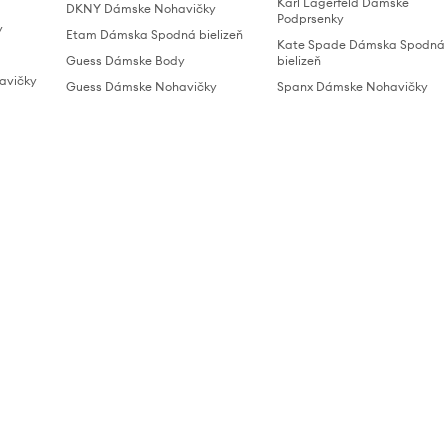
Karl Lagerfeld Dámske
DKNY Dámske Nohavičky
Podprsenky
y
Etam Dámska Spodná bielizeň
Kate Spade Dámska Spodná
Guess Dámske Body
bielizeň
avičky
Guess Dámske Nohavičky
Spanx Dámske Nohavičky