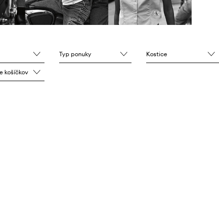
Typ ponuky
Kostice
e košíčkov