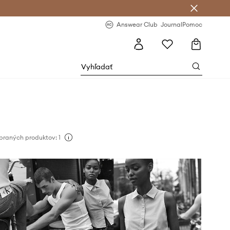
nswear Club >
-20 % na prvý nákup >
Answear Club
Journal
Pomoc
braných produktov: 1