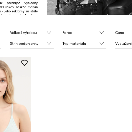
ak predajné výsledky
. 30 rokov neskôr Calvin
e - jeho reklamy sú stále
né erotiky, niekedy až na
ie.
Veľkosť výrobcu
Farba
Cena
Strih podprsenky
Typ materiálu
Vystuženi