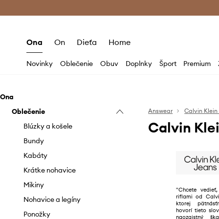
Premium Fashion Benefits >
Bezpla
Ona
On
Dieťa
Home
Novinky
Oblečenie
Obuv
Doplnky
Šport
Premium
Ona
Oblečenie
Answear
Calvin Klein
Calvin Kl
Blúzky a košele
Bundy
Kabáty
Krátke nohavice
Mikiny
"Chcete vedie
riflami od Calv
Nohavice a legíny
ktorej pätnás
hovorí tieto slo
Ponožky
naozajstný šk