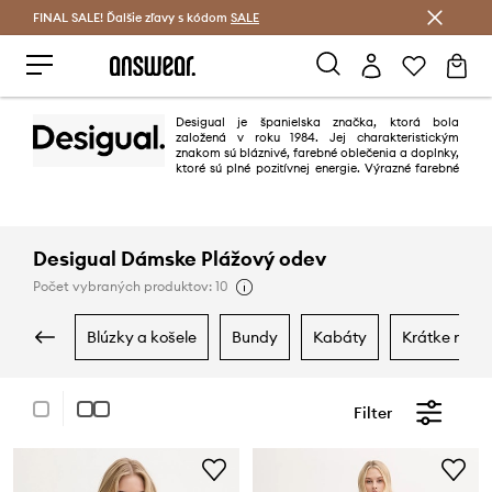
FINAL SALE! Ďalšie zľavy s kódom
Šetrite s Answear Club >
SALE
Desigual je španielska značka, ktorá bola
založená v roku 1984. Jej charakteristickým
znakom sú bláznivé, farebné oblečenia a doplnky,
ktoré sú plné pozitívnej energie. Výrazné farebné
kombinácie, patchworkové vzory, výšivky, dekorácie a prekvapujúci dizajn
spôsobujú, že kolekcia Desigual Vám nemôže byť ľahostajná.
Desigual Dámske Plážový odev
Počet vybraných produktov: 10
blúzky a košele
bundy
kabáty
krátke noha
Filter