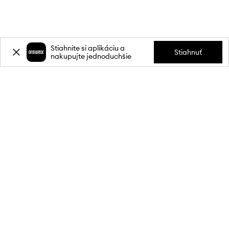
Stiahnite si aplikáciu a
Stiahnuť
nakupujte jednoduchšie
Prihláste sa k odberu noviniek a
získajte zľavu
20 %
** na svoj prvý
nákup.