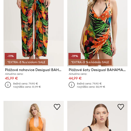
-11%
-19%
*EXTRA -5 % s kódom: SALE
*EXTRA -5 % s kódom: SALE
Plážové nohavice Desigual BAHAMAS PANT
Plážové šaty Desigual BAHAMAS STRAPS
Aktuálna cena:
Aktuálna cena:
45,99 €
44,99 €
Bežná cena:
79,90 €
Bežná cena:
79,90 €
Najnižšia cena:
51,99 €
Najnižšia cena:
55,99 €