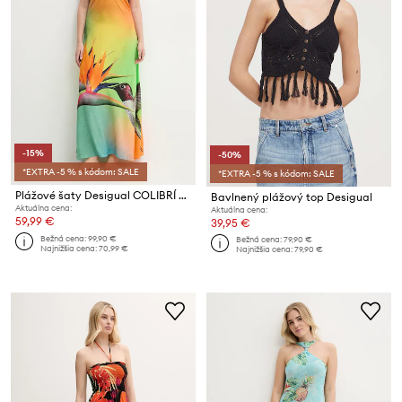
-15%
-50%
*EXTRA -5 % s kódom: SALE
*EXTRA -5 % s kódom: SALE
Plážové šaty Desigual COLIBRÍ DRESS
Bavlnený plážový top Desigual
Aktuálna cena:
Aktuálna cena:
59,99 €
39,95 €
Bežná cena:
99,90 €
Bežná cena:
79,90 €
Najnižšia cena:
70,99 €
Najnižšia cena:
79,90 €