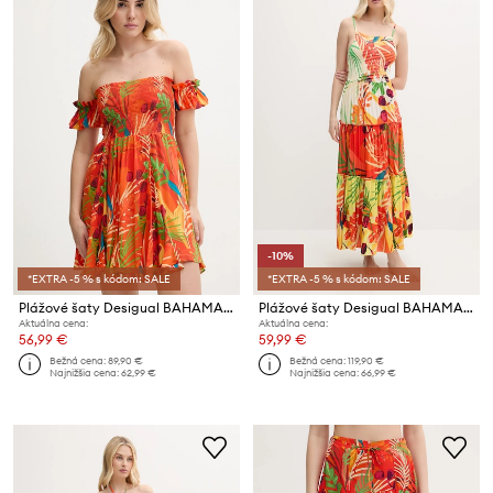
-10%
*EXTRA -5 % s kódom: SALE
*EXTRA -5 % s kódom: SALE
Plážové šaty Desigual BAHAMAS DRESS
Plážové šaty Desigual BAHAMAS PATCH
Aktuálna cena:
Aktuálna cena:
56,99 €
59,99 €
Bežná cena:
89,90 €
Bežná cena:
119,90 €
Najnižšia cena:
62,99 €
Najnižšia cena:
66,99 €