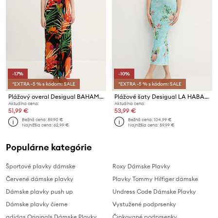
-17%
-10%
*EXTRA -5 % s kódom: SALE
*EXTRA -5 % s kódom: SALE
Plážový overal Desigual BAHAMAS JAMPSUIT
Plážové šaty Desigual LA HABANA D
Aktuálna cena:
Aktuálna cena:
51,99 €
53,99 €
Bežná cena:
89,90 €
Bežná cena:
104,99 €
Najnižšia cena:
62,99 €
Najnižšia cena:
59,99 €
Populárne kategórie
Športové plavky dámske
Roxy Dámske Plavky
Červené dámske plavky
Plavky Tommy Hilfiger dámske
Dámske plavky push up
Undress Code Dámske Plavky
Dámske plavky čierne
Vystužené podprsenky
adidas Originals Dámske Plavky
Čipkované podprsenky