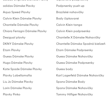
adidas Dámske Plavky
Podprsenky push up
Aqua Speed Plavky
Brazilské nohavičky
Calvin Klein Dámske Plavky
Body čipkované
Chantelle Dámske Plavky
Calvin Klein tanga
Chiara Ferragni Dámske Plavky
Calvin Klein podprsenka
Desigual plavky
Chantelle X Dámske Nohavičky
DKNY Dámske Plavky
Chantelle Dámska Spodná bielizeň
Etam Plavky
Etam Dámske Podprsenky
Guess Dámske Plavky
Guess Dámske Nohavičky
Hugo Dámske Plavky
Guess Dámske Podprsenky
Kate Spade Dámske Plavky
Guess body
Plavky Labellamafia
Karl Lagerfeld Dámske Nohavičky
Liu Jo Dámske Plavky
Spanx Dámske Body
Lorin Dámske Plavky
Spanx Dámske Nohavičky
Plavky Pinko
Tommy Hilfiger Nohavičky