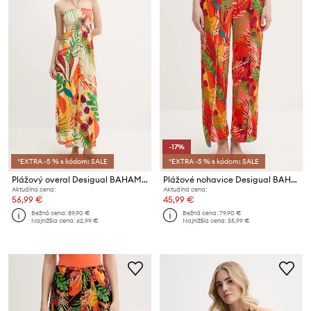
-17%
*EXTRA -5 % s kódom: SALE
*EXTRA -5 % s kódom: SALE
Plážový overal Desigual BAHAMAS JAMPSUIT
Plážové nohavice Desigual BAHAMAS PANT
Aktuálna cena:
Aktuálna cena:
56,99 €
45,99 €
Bežná cena:
89,90 €
Bežná cena:
79,90 €
Najnižšia cena:
62,99 €
Najnižšia cena:
55,99 €