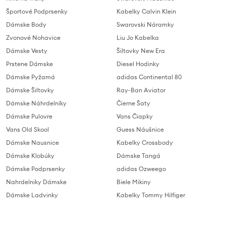
Športové Podprsenky
Kabelky Calvin Klein
Dámske Body
Swarovski Náramky
Zvonové Nohavice
Liu Jo Kabelka
Dámske Vesty
Šiltovky New Era
Prstene Dámske
Diesel Hodinky
Dámske Pyžamá
adidas Continental 80
Dámske Šiltovky
Ray-Ban Aviator
Dámske Náhrdelníky
Čierne Šaty
Dámske Pulovre
Vans Čiapky
Vans Old Skool
Guess Náušnice
Dámske Nausnice
Kabelky Crossbody
Dámske Klobúky
Dámske Tangá
Dámske Podprsenky
adidas Ozweego
Nahrdelniky Dámske
Biele Mikiny
Dámske Ladvinky
Kabelky Tommy Hilfiger