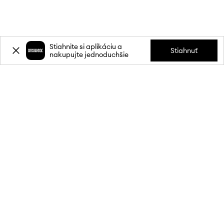
Stiahnite si aplikáciu a
Stiahnuť
nakupujte jednoduchšie
Prihláste sa k odberu noviniek a
získajte zľavu
20 %
** na svoj prvý
nákup.