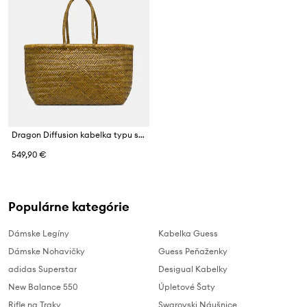
Dragon Diffusion kabelka typu shopper dámska kožená
549,90 €
Populárne kategórie
Dámske Legíny
Kabelka Guess
Dámske Nohavičky
Guess Peňaženky
adidas Superstar
Desigual Kabelky
New Balance 550
Úpletové Šaty
Rifle na Traky
Swarovski Náušnice