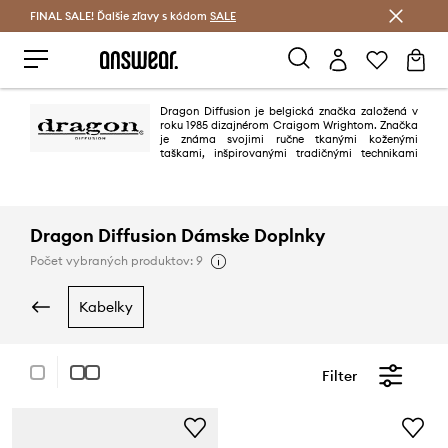
FINAL SALE! Ďalšie zľavy s kódom
Šetrite s Answear Club >
SALE
Dragon Diffusion je belgická značka založená v
roku 1985 dizajnérom Craigom Wrightom. Značka
je známa svojimi ručne tkanými koženými
taškami, inšpirovanými tradičnými technikami
pletenia košíkov z kultúr celého sveta vrátane Japonska, Nového Zélandu,
Francúzska a Balkánu. Dragon Diffusion je známa svojimi nadčasovými a
minimalistickými dizajnmi, ako sú kabelky Santa Croce a Rosanna.
Značka je cenená pre svoj remeselný prístup, prírodné materiály a
decentnú, luxusnú estetiku.
Dragon Diffusion Dámske Doplnky
Počet vybraných produktov: 9
kabelky
Filter