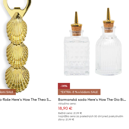
-14%
ódom: SALE
*EXTRA -5 % s kódom: SALE
Otvárač na fľaše Here's How The Theo Shell
Barmanská sada Here's How The Gio Bitters Bottles 90 ml 2-pak
Aktuálna cena:
18,90 €
Bežná cena:
21,99 €
Najnižšia cena za posledných 30 dní pred poskytnutím
zľavy:
21,99 €