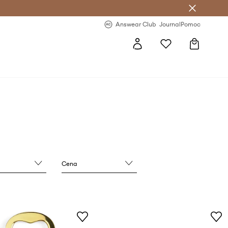
nswear Club >
-20 % na prvý nákup >
Answear Club
Journal
Pomoc
Cena