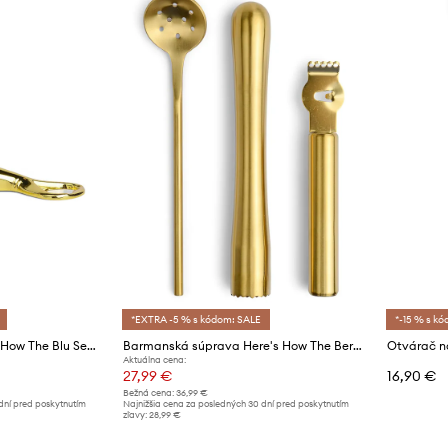
*EXTRA -5 % s kódom: SALE
*-15 % s k
Otvárač na fľaše Here's How The Blu Seal
Barmanská súprava Here's How The Bertie 20 cm
Aktuálna cena:
27,99 €
16,90 €
Bežná cena:
36,99 €
dní pred poskytnutím
Najnižšia cena za posledných 30 dní pred poskytnutím
zľavy:
28,99 €