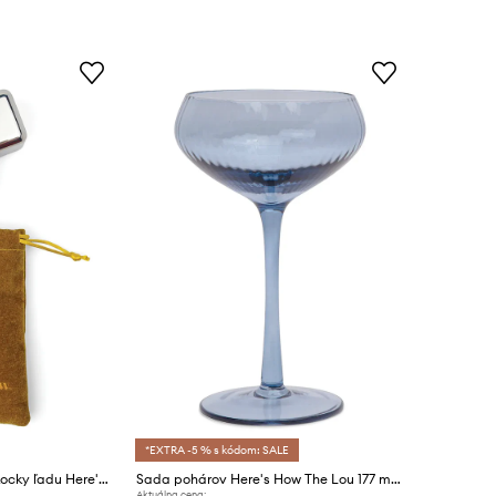
*EXTRA -5 % s kódom: SALE
Opakovane použiteľné kocky ľadu Here's How The Jupiter 2-pak
Sada pohárov Here's How The Lou 177 ml 2-pak
Aktuálna cena: