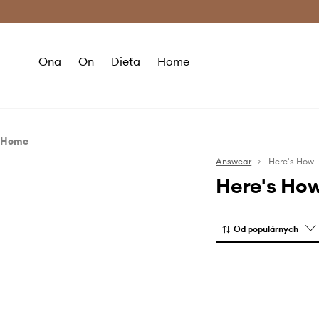
Premium Fashion Benefits >
Bezpla
Ona
On
Dieťa
Home
Home
Kuchyňa a bar
Answear
Here's How
Here's Ho
Poháre
Varenie a pečenie
Doplnky k vínu
Od populárnych