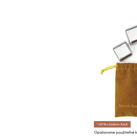
*-30 % s kódom: SALE