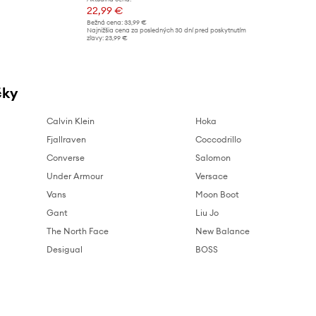
22,99 €
Bežná cena:
33,99 €
Najnižšia cena za posledných 30 dní pred poskytnutím
zľavy:
23,99 €
čky
Calvin Klein
Hoka
Fjallraven
Coccodrillo
Converse
Salomon
Under Armour
Versace
Vans
Moon Boot
Gant
Liu Jo
The North Face
New Balance
Desigual
BOSS