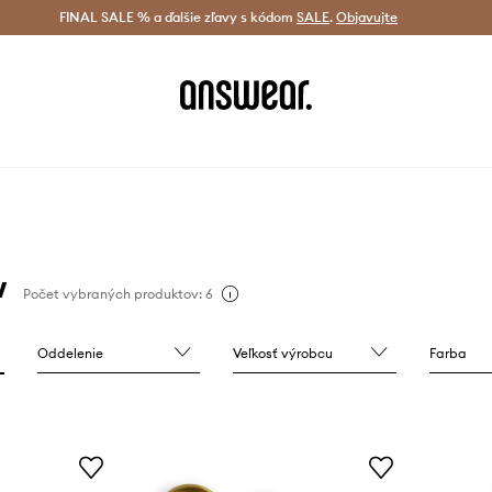
tná doprava od 60 € >
FINAL SALE % a ďalšie zľavy s kódom
Doručenie aj do 24 h >
SALE
.
Objavujte
Šetrite s A
w
Počet vybraných produktov: 6
Oddelenie
Veľkosť výrobcu
Farba