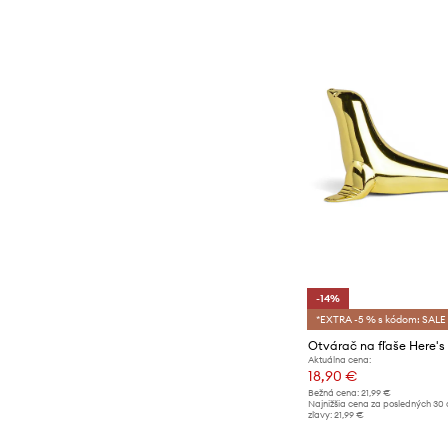
-14%
*EXTRA -5 % s kódom: SALE
Aktuálna cena:
18,90 €
Bežná cena:
21,99 €
Najnižšia cena za posledných 30 
zľavy:
21,99 €