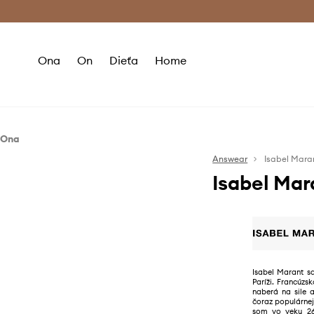
Premium Fashion Benefits >
Bezpla
Ona
On
Dieťa
Home
Ona
Doplnky
Answear
Isabel Mara
Isabel Mar
Okuliare
Isabel Marant s
Paríži. Francúz
naberá na sile 
čoraz populárnej
som vo veku 26