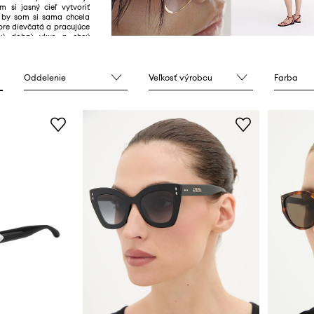
m si jasný cieľ vytvoriť
é by som si sama chcela
 pre dievčatá a pracujúce
ajú dobrý vkus a chcú
vojho vzhľadu, bez toho,
okradnúť banku".
Oddelenie
Veľkosť výrobcu
Farba