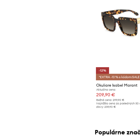
-12%
*EXTRA -10 % s kódom:SALE
Okuliare Isabel Marant
Aktuálna cena:
209,90 €
Bežná cena:
299,90 €
Najnižšia cena za posledných 30 
zľavy:
239,90 €
Populárne zna