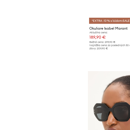
*EXTRA -10 % s kódom:SALE
Okuliare Isabel Marant
Aktuálna cena:
189,90 €
Bežná cena:
299,90 €
Najnižšia cena za posledných 30 
zľavy:
209,90 €