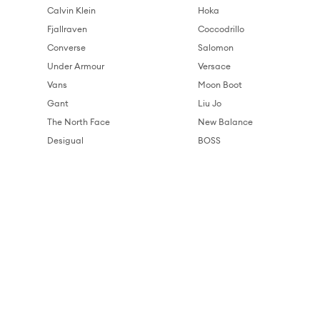
Calvin Klein
Hoka
Fjallraven
Coccodrillo
Converse
Salomon
Under Armour
Versace
Vans
Moon Boot
Gant
Liu Jo
The North Face
New Balance
Desigual
BOSS