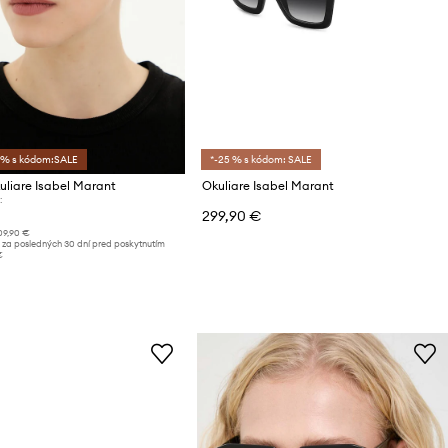
 % s kódom:SALE
*-25 % s kódom: SALE
uliare Isabel Marant
Okuliare Isabel Marant
:
299,90 €
09,90 €
 za posledných 30 dní pred poskytnutím
€