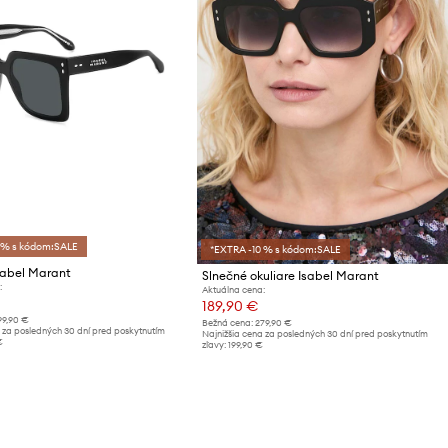
 % s kódom:SALE
*EXTRA -10 % s kódom:SALE
sabel Marant
Slnečné okuliare Isabel Marant
:
Aktuálna cena:
189,90 €
99,90 €
Bežná cena:
279,90 €
 za posledných 30 dní pred poskytnutím
Najnižšia cena za posledných 30 dní pred poskytnutím
€
zľavy:
199,90 €