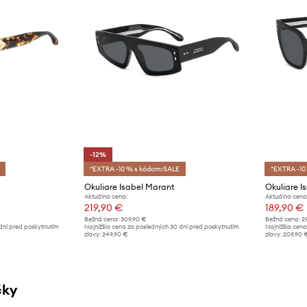
-12%
*EXTRA -10 % s kódom:SALE
*EXTRA -10
Okuliare Isabel Marant
Okuliare I
Aktuálna cena:
Aktuálna cena
219,90 €
189,90 €
Bežná cena:
309,90 €
Bežná cena:
2
dní pred poskytnutím
Najnižšia cena za posledných 30 dní pred poskytnutím
Najnižšia cena
zľavy:
249,90 €
zľavy:
209,90 
čky