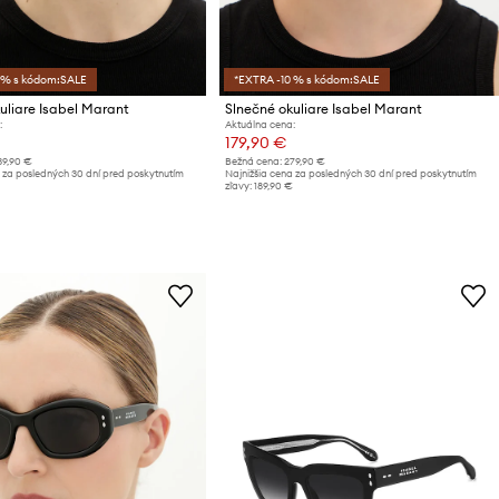
 % s kódom:SALE
*EXTRA -10 % s kódom:SALE
uliare Isabel Marant
Slnečné okuliare Isabel Marant
:
Aktuálna cena:
179,90 €
39,90 €
Bežná cena:
279,90 €
 za posledných 30 dní pred poskytnutím
Najnižšia cena za posledných 30 dní pred poskytnutím
zľavy:
189,90 €