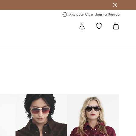
nswear Club >
-20 % na prvý nákup >
Answear Club
Journal
Pomoc