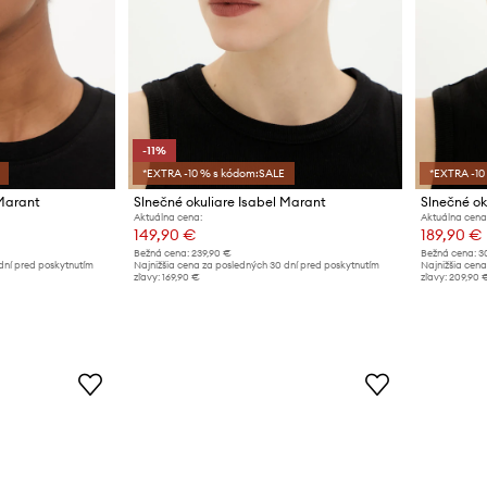
-11%
*EXTRA -10 % s kódom:SALE
*EXTRA -10
 Marant
Slnečné okuliare Isabel Marant
Slnečné ok
Aktuálna cena:
Aktuálna cena
149,90 €
189,90 €
Bežná cena:
239,90 €
Bežná cena:
3
dní pred poskytnutím
Najnižšia cena za posledných 30 dní pred poskytnutím
Najnižšia cena
zľavy:
169,90 €
zľavy:
209,90 