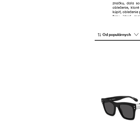
značku, dala so
oblečenie, ktor
kúpiť, oblečenie
ženy, ktoré m
investovať do s
aby som musela 
Od populárnych