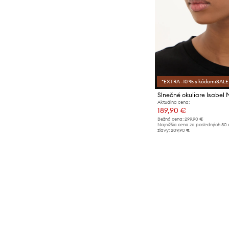
*EXTRA -10 % s kódom:SALE
Slnečné okuliare Isabel
Aktuálna cena:
189,90 €
Bežná cena:
299,90 €
Najnižšia cena za posledných 30 
zľavy:
209,90 €