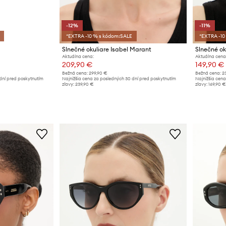
-12%
-11%
*EXTRA -10 % s kódom:SALE
*EXTRA -10
Slnečné okuliare Isabel Marant
Slnečné ok
Aktuálna cena:
Aktuálna cena
209,90 €
149,90 €
Bežná cena:
299,90 €
Bežná cena:
2
dní pred poskytnutím
Najnižšia cena za posledných 30 dní pred poskytnutím
Najnižšia cena
zľavy:
239,90 €
zľavy:
169,90 €