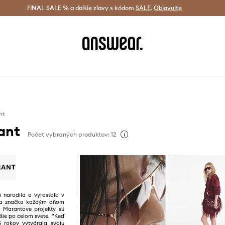
tná doprava od 60 € >
FINAL SALE % a ďalšie zľavy s kódom
Doručenie aj do 24 h >
SALE
.
Objavujte
Šetrite s A
nt
ant
Počet vybraných produktov: 12
a narodila a vyrastala v
ska značka každým dňom
a Marantove projekty sú
šie po celom svete. "Keď
 rokov vytvárala svoju