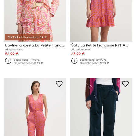
*EXTRA -5 % s kódom: SALE
Bavlnená košeľa La Petite Française CHEYENNE
Šaty La Petite Française RYHANA
Aktuálna cena:
Aktuálna cena:
56,99 €
65,99 €
Bežná cena:
119,90 €
Bežná cena:
139,90 €
Najnižšia cena:
62,99 €
Najnižšia cena:
72,99 €