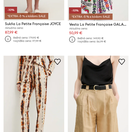
-10%
-10%
*EXTRA -5 % s kódom: SALE
*EXTRA -5 % s kódom: SALE
Sukňa La Petite Française JOYCE
Vesta La Petite Française GALAXIE
Aktuálna cena:
Aktuálna cena:
87,99 €
50,99 €
Bežná cena:
179,90 €
Bežná cena:
149,90 €
Najnižšia cena:
97,99 €
Najnižšia cena:
56,99 €