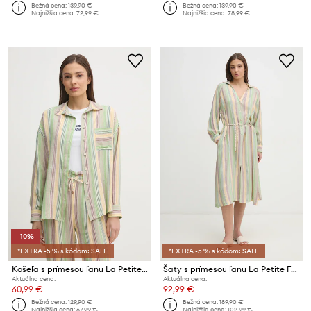
Bežná cena:
139,90 €
Bežná cena:
139,90 €
Najnižšia cena:
72,99 €
Najnižšia cena:
78,99 €
-10%
*EXTRA -5 % s kódom: SALE
*EXTRA -5 % s kódom: SALE
Košeľa s prímesou ľanu La Petite Française CHARLENE
Šaty s prímesou ľanu La Petite Française RIVA
Aktuálna cena:
Aktuálna cena:
60,99 €
92,99 €
Bežná cena:
129,90 €
Bežná cena:
189,90 €
Najnižšia cena:
67,99 €
Najnižšia cena:
102,99 €