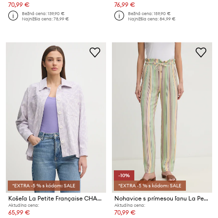
70,99 €
76,99 €
Bežná cena:
139,90 €
Bežná cena:
159,90 €
Najnižšia cena:
78,99 €
Najnižšia cena:
84,99 €
-10%
*EXTRA -5 % s kódom: SALE
*EXTRA -5 % s kódom: SALE
Košeľa La Petite Française CHANDLER
Nohavice s prímesou ľanu La Petite Française PETRUS
Aktuálna cena:
Aktuálna cena:
65,99 €
70,99 €