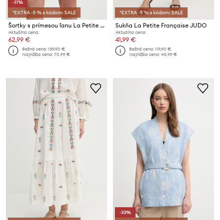
-11%
*EXTRA -5 % s kódom: SALE
*EXTRA -5 % s kódom: SALE
Šortky s prímesou ľanu La Petite Française SAVOUREUX
Sukňa La Petite Française JUDO
Aktuálna cena:
Aktuálna cena:
62,99 €
41,99 €
Bežná cena:
139,90 €
Bežná cena:
119,90 €
Najnižšia cena:
70,99 €
Najnižšia cena:
45,99 €
-10%