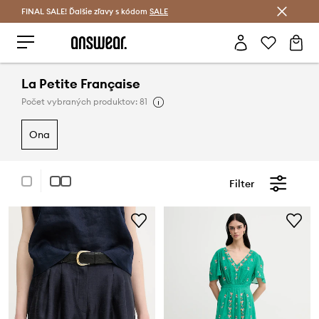
FINAL SALE! Ďalšie zľavy s kódom
Šetrite s Answear Club >
SALE
La Petite Française
Počet vybraných produktov: 81
ona
Filter