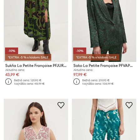
-10%
-10%
*EXTRA -5 % s kódom: SALE
*EXTRA -5 % s kódom: SALE
Sukňa La Petite Française PFJURATOIRE
Sako La Petite Française PFVAPOREUSE
Aktuálna cena:
Aktuálna cena:
43,99 €
97,99 €
Bežná cena:
129,90 €
Bežná cena:
219,90 €
Najnižšia cena:
48,99 €
Najnižšia cena:
108,99 €