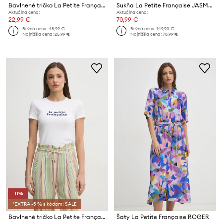
Bavlnené tričko La Petite Française
Sukňa La Petite Française JASMINE
Aktuálna cena:
Aktuálna cena:
22,99 €
70,99 €
Bežná cena:
48,99 €
Bežná cena:
149,90 €
Najnižšia cena:
25,99 €
Najnižšia cena:
78,99 €
-11%
*EXTRA -5 % s kódom: SALE
Bavlnené tričko La Petite Française LPF
Šaty La Petite Française ROGER