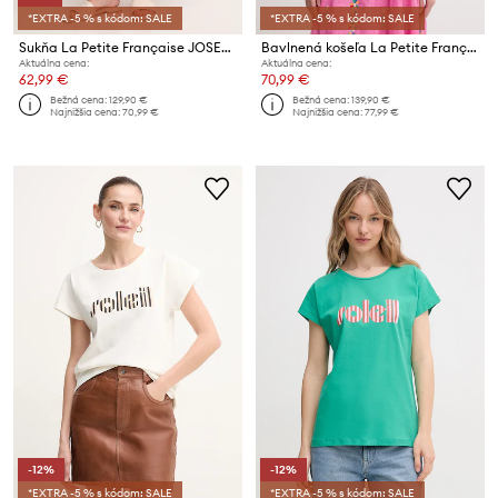
*EXTRA -5 % s kódom: SALE
*EXTRA -5 % s kódom: SALE
Sukňa La Petite Française JOSETTE
Bavlnená košeľa La Petite Française CHEN
Aktuálna cena:
Aktuálna cena:
62,99 €
70,99 €
Bežná cena:
129,90 €
Bežná cena:
139,90 €
Najnižšia cena:
70,99 €
Najnižšia cena:
77,99 €
-12%
-12%
*EXTRA -5 % s kódom: SALE
*EXTRA -5 % s kódom: SALE