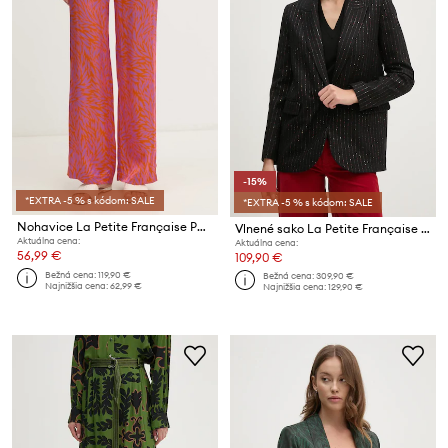
-15%
*EXTRA -5 % s kódom: SALE
*EXTRA -5 % s kódom: SALE
Nohavice La Petite Française PAVINA
Vlnené sako La Petite Française PFVERITABLE
Aktuálna cena:
Aktuálna cena:
56,99 €
109,90 €
Bežná cena:
119,90 €
Bežná cena:
309,90 €
Najnižšia cena:
62,99 €
Najnižšia cena:
129,90 €