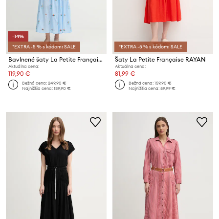
-14%
*EXTRA -5 % s kódom: SALE
*EXTRA -5 % s kódom: SALE
Bavlnené šaty La Petite Française RACHELE
Šaty La Petite Française RAYAN
Aktuálna cena:
Aktuálna cena:
119,90 €
81,99 €
Bežná cena:
249,90 €
Bežná cena:
159,90 €
Najnižšia cena:
139,90 €
Najnižšia cena:
89,99 €