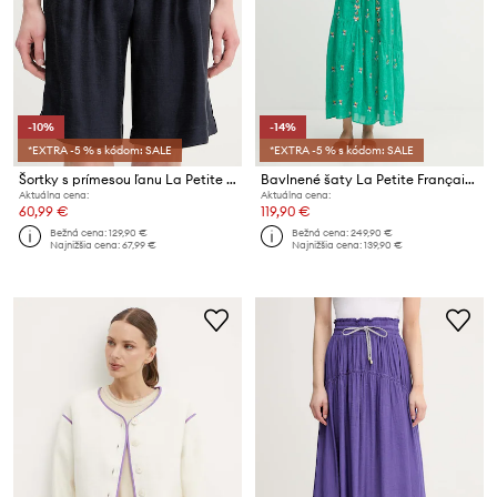
-10%
-14%
*EXTRA -5 % s kódom: SALE
*EXTRA -5 % s kódom: SALE
Šortky s prímesou ľanu La Petite Française SAVOUREUX
Bavlnené šaty La Petite Française RACHELE
Aktuálna cena:
Aktuálna cena:
60,99 €
119,90 €
Bežná cena:
129,90 €
Bežná cena:
249,90 €
Najnižšia cena:
67,99 €
Najnižšia cena:
139,90 €