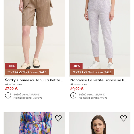
-10%
-10%
*EXTRA -5 % s kódom: SALE
*EXTRA -5 % s kódom: SALE
Šortky s prímesou ľanu La Petite Française SOLANGE
Nohavice La Petite Française PHAREL
Aktuálna cena:
Aktuálna cena:
67,99 €
60,99 €
Bežná cena:
139,90 €
Bežná cena:
129,90 €
Najnižšia cena:
75,99 €
Najnižšia cena:
67,99 €