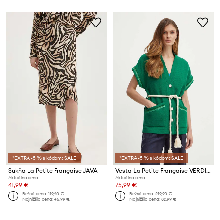
*EXTRA -5 % s kódom: SALE
*EXTRA -5 % s kódom: SALE
Sukňa La Petite Française JAVA
Vesta La Petite Française VERDICT
Aktuálna cena:
Aktuálna cena:
41,99 €
75,99 €
Bežná cena:
119,90 €
Bežná cena:
219,90 €
Najnižšia cena:
45,99 €
Najnižšia cena:
82,99 €