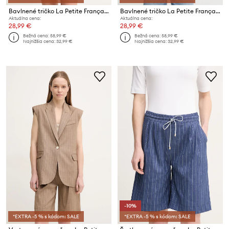
Bavlnené tričko La Petite Française TYFANY
Bavlnené tričko La Petite Française TYFANY
Aktuálna cena:
Aktuálna cena:
28,99 €
28,99 €
Bežná cena:
58,99 €
Bežná cena:
58,99 €
Najnižšia cena:
32,99 €
Najnižšia cena:
32,99 €
-10%
*EXTRA -5 % s kódom: SALE
*EXTRA -5 % s kódom: SALE