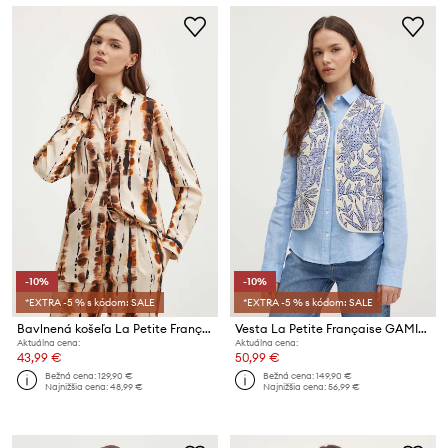
-10%
-10%
*EXTRA -5 % s kódom: SALE
*EXTRA -5 % s kódom: SALE
Bavlnená košeľa La Petite Française CHARDON
Vesta La Petite Française GAMIN
Aktuálna cena:
Aktuálna cena:
43,99 €
50,99 €
Bežná cena:
129,90 €
Bežná cena:
149,90 €
Najnižšia cena:
48,99 €
Najnižšia cena:
56,99 €