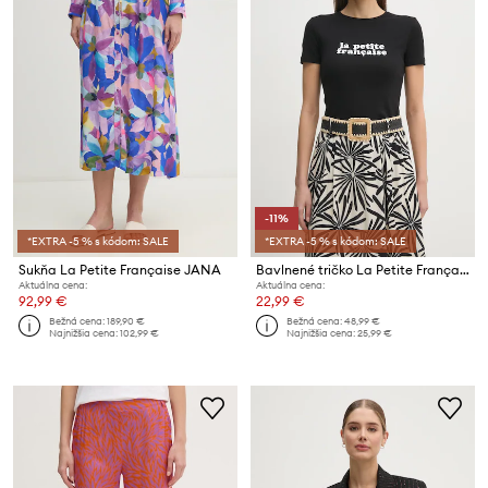
-11%
*EXTRA -5 % s kódom: SALE
*EXTRA -5 % s kódom: SALE
Sukňa La Petite Française JANA
Bavlnené tričko La Petite Française LPF
Aktuálna cena:
Aktuálna cena:
92,99 €
22,99 €
Bežná cena:
189,90 €
Bežná cena:
48,99 €
Najnižšia cena:
102,99 €
Najnižšia cena:
25,99 €