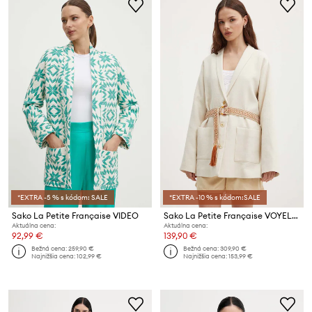
*EXTRA -5 % s kódom: SALE
*EXTRA -10 % s kódom:SALE
Sako La Petite Française VIDEO
Sako La Petite Française VOYELLE
Aktuálna cena:
Aktuálna cena:
92,99 €
139,90 €
Bežná cena:
259,90 €
Bežná cena:
309,90 €
Najnižšia cena:
102,99 €
Najnižšia cena:
153,99 €