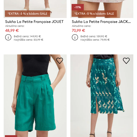
-11%
*EXTRA -5 % s kódom: SALE
*EXTRA -5 % s kódom: SALE
Sukňa La Petite Française JOUET
Sukňa La Petite Française JACKET
Aktuálna cena:
Aktuálna cena:
48,99 €
70,99 €
Bežná cena:
149,90 €
Bežná cena:
159,90 €
Najnižšia cena:
53,99 €
Najnižšia cena:
79,95 €