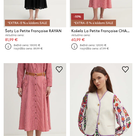
-10%
*EXTRA -5 % s kódom: SALE
*EXTRA -5 % s kódom: SALE
Šaty La Petite Française RAYAN
Košeľa La Petite Française CHARLES
Aktuálna cena:
Aktuálna cena:
81,99 €
60,99 €
Bežná cena:
159,90 €
Bežná cena:
129,90 €
Najnižšia cena:
89,99 €
Najnižšia cena:
67,99 €