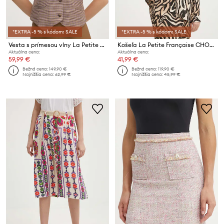
*EXTRA -5 % s kódom: SALE
*EXTRA -5 % s kódom: SALE
Vesta s prímesou vlny La Petite Française PFGRATIFIANT
Košeľa La Petite Française CHOCOLAT
Aktuálna cena:
Aktuálna cena:
59,99 €
41,99 €
Bežná cena:
149,90 €
Bežná cena:
119,90 €
Najnižšia cena:
62,99 €
Najnižšia cena:
45,99 €