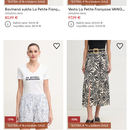
*EXTRA -5 % s kódom: SALE
*EXTRA -5 % s kódom: SALE
Bavlnená sukňa La Petite Française JAMAL
Vesta La Petite Française VANGELIS
Aktuálna cena:
Aktuálna cena:
80,99 €
97,99 €
Bežná cena:
159,90 €
Bežná cena:
209,90 €
Najnižšia cena:
88,99 €
Najnižšia cena:
109,99 €
-11%
-10%
*EXTRA -5 % s kódom: SALE
*EXTRA -5 % s kódom: SALE