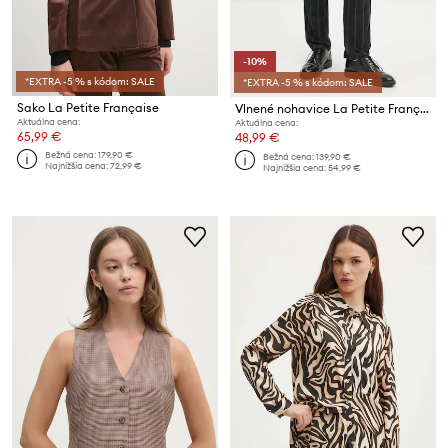
-10%
*EXTRA -5 % s kódom: SALE
*EXTRA -5 % s kódom: SALE
Sako La Petite Française
Vlnené nohavice La Petite Française PFPOLI
Aktuálna cena:
Aktuálna cena:
65,99 €
48,99 €
Bežná cena:
179,90 €
Bežná cena:
139,90 €
Najnižšia cena:
72,99 €
Najnižšia cena:
54,99 €