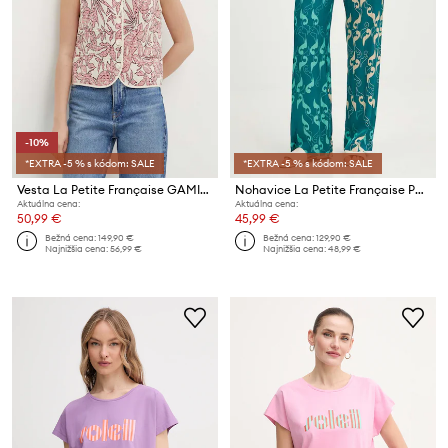
-10%
*EXTRA -5 % s kódom: SALE
*EXTRA -5 % s kódom: SALE
Vesta La Petite Française GAMIN
Nohavice La Petite Française POUDRE
Aktuálna cena:
Aktuálna cena:
50,99 €
45,99 €
Bežná cena:
149,90 €
Bežná cena:
129,90 €
Najnižšia cena:
56,99 €
Najnižšia cena:
48,99 €