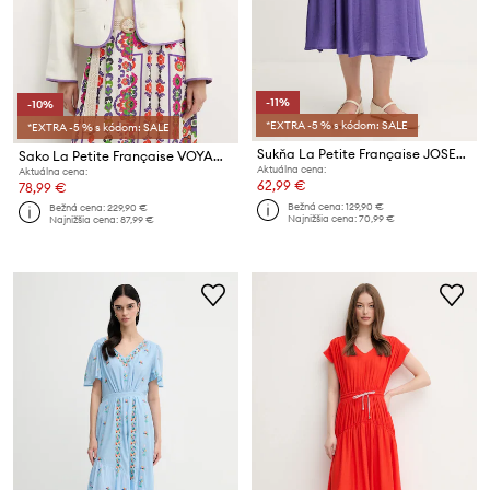
-11%
-10%
*EXTRA -5 % s kódom: SALE
*EXTRA -5 % s kódom: SALE
Sukňa La Petite Française JOSETTE
Sako La Petite Française VOYAGE
Aktuálna cena:
Aktuálna cena:
62,99 €
78,99 €
Bežná cena:
129,90 €
Bežná cena:
229,90 €
Najnižšia cena:
70,99 €
Najnižšia cena:
87,99 €