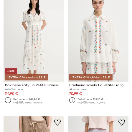
-14%
*EXTRA -5 % s kódom: SALE
*EXTRA -5 % s kódom: SALE
Bavlnené šaty La Petite Française RACHELE
Bavlnená košeľa La Petite Française CHEN
Aktuálna cena:
Aktuálna cena:
119,90 €
70,99 €
Bežná cena:
249,90 €
Bežná cena:
139,90 €
Najnižšia cena:
139,90 €
Najnižšia cena:
77,99 €