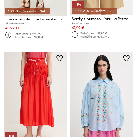
-11%
*EXTRA -5 % s kódom: SALE
*EXTRA -5 % s kódom: SALE
Šortky s prímesou ľanu La Petite Française SAVOUREUX
Bavlnené nohavice La Petite Française PENDULE
Aktuálna cena:
Aktuálna cena:
61,99 €
45,99 €
Bežná cena:
129,90 €
Bežná cena:
139,90 €
Najnižšia cena:
69,99 €
Najnižšia cena:
50,99 €
-11%