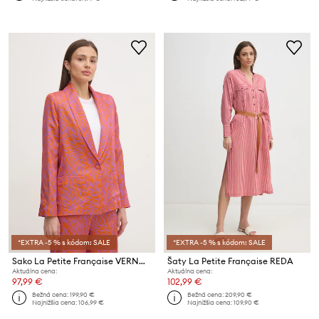
*EXTRA -5 % s kódom: SALE
*EXTRA -5 % s kódom: SALE
Sako La Petite Française VERNON
Šaty La Petite Française REDA
Aktuálna cena:
Aktuálna cena:
97,99 €
102,99 €
Bežná cena:
199,90 €
Bežná cena:
209,90 €
Najnižšia cena:
106,99 €
Najnižšia cena:
109,90 €