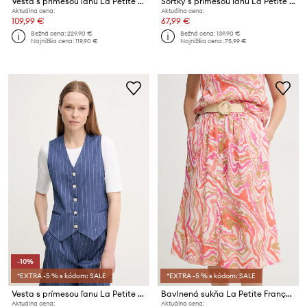
Vesta s prímesou ľanu La Petite Française VALMY
Šortky s prímesou ľanu La Petite Française SOLANGE
Aktuálna cena:
Aktuálna cena:
109,99 €
67,99 €
Bežná cena:
229,90 €
Bežná cena:
139,90 €
Najnižšia cena:
119,90 €
Najnižšia cena:
75,99 €
-10%
*EXTRA -5 % s kódom: SALE
*EXTRA -5 % s kódom: SALE
Vesta s prímesou ľanu La Petite Française GWEN
Bavlnená sukňa La Petite Française JULIETTE
Aktuálna cena:
Aktuálna cena: