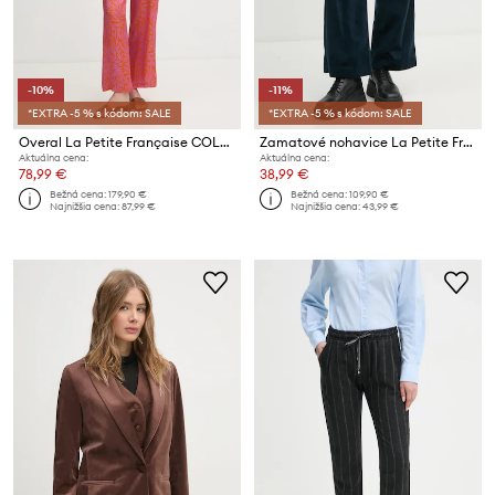
-10%
-11%
*EXTRA -5 % s kódom: SALE
*EXTRA -5 % s kódom: SALE
Overal La Petite Française COLETTE
Zamatové nohavice La Petite Française
Aktuálna cena:
Aktuálna cena:
78,99 €
38,99 €
Bežná cena:
179,90 €
Bežná cena:
109,90 €
Najnižšia cena:
87,99 €
Najnižšia cena:
43,99 €