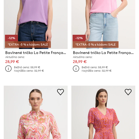
-12%
-12%
*EXTRA -5 % s kódom: SALE
*EXTRA -5 % s kódom: SALE
Bavlnené tričko La Petite Française TYFANY
Bavlnené tričko La Petite Française TYFANY
Aktuálna cena:
Aktuálna cena:
28,99 €
28,99 €
Bežná cena:
58,99 €
Bežná cena:
58,99 €
Najnižšia cena:
32,99 €
Najnižšia cena:
32,99 €