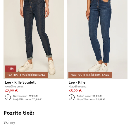
-11%
*EXTRA -5 % s kódom: SALE
*EXTRA -5 % s kódom: SALE
Lee - Rifle Scarlett
Lee - Rifle
Aktuálna cena:
Aktuálna cena:
62,99 €
65,99 €
Bežná cena:
87,99 €
Bežná cena:
92,99 €
Najnižšia cena:
70,99 €
Najnižšia cena:
72,99 €
Pozrite tiež:
Skinny