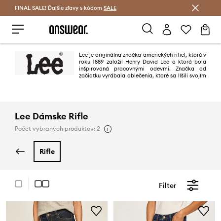
FINAL SALE! Ďalšie zľavy s kódom
Šetrite s Answear Club >
SALE
Lee je originálna značka amerických rifiel, ktorú v
roku 1889 založil Henry David Lee a ktorá bola
inšpirovaná pracovnými odevmi. Značka od
začiatku vyrábala oblečenia, ktoré sa líšili svojím
vzhľadom a trvácnosťou. Niektoré ňou navrhnuté modely je možné
považovať za kultové, pretože sa predávajú do dnešného dňa.
Lee Dámske Rifle
Počet vybraných produktov: 2
rifle
Filter