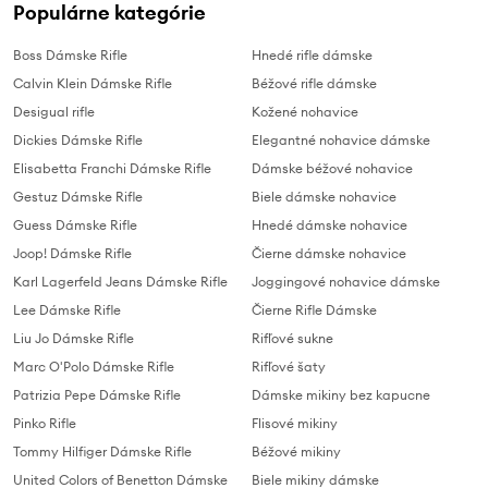
Populárne kategórie
Boss Dámske Rifle
Hnedé rifle dámske
Calvin Klein Dámske Rifle
Béžové rifle dámske
Desigual rifle
Kožené nohavice
Dickies Dámske Rifle
Elegantné nohavice dámske
Elisabetta Franchi Dámske Rifle
Dámske béžové nohavice
Gestuz Dámske Rifle
Biele dámske nohavice
Guess Dámske Rifle
Hnedé dámske nohavice
Joop! Dámske Rifle
Čierne dámske nohavice
Karl Lagerfeld Jeans Dámske Rifle
Joggingové nohavice dámske
Lee Dámske Rifle
Čierne Rifle Dámske
Liu Jo Dámske Rifle
Rifľové sukne
Marc O'Polo Dámske Rifle
Rifľové šaty
Patrizia Pepe Dámske Rifle
Dámske mikiny bez kapucne
Pinko Rifle
Flisové mikiny
Tommy Hilfiger Dámske Rifle
Béžové mikiny
United Colors of Benetton Dámske
Biele mikiny dámske