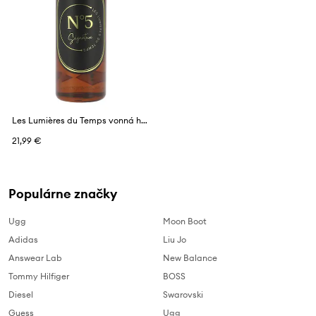
Les Lumières du Temps vonná hmla s vôňou 100 ml
21,99 €
Populárne značky
Ugg
Moon Boot
Adidas
Liu Jo
Answear Lab
New Balance
Tommy Hilfiger
BOSS
Diesel
Swarovski
Guess
Ugg