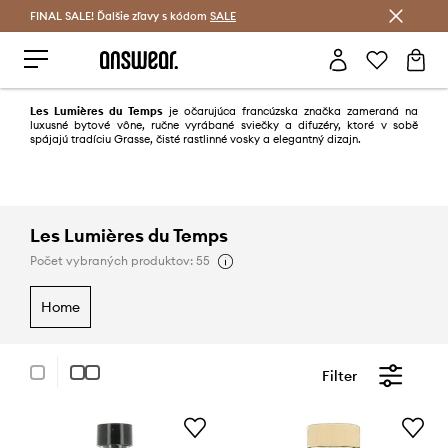
FINAL SALE! Ďalšie zľavy s kódom
Šetrite s Answear Club >
SALE
Les Lumières du Temps
je očarujúca francúzska značka zameraná na
luxusné bytové vône, ručne vyrábané sviečky a difuzéry, ktoré v sobě
spájajú tradíciu Grasse, čisté rastlinné vosky a elegantný dizajn.
Les Lumières du Temps
Počet vybraných produktov: 55
home
Filter