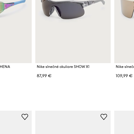
ATHENA
Nike slnečné okuliare SHOW X1
Nike slne
87,99 €
109,99 €