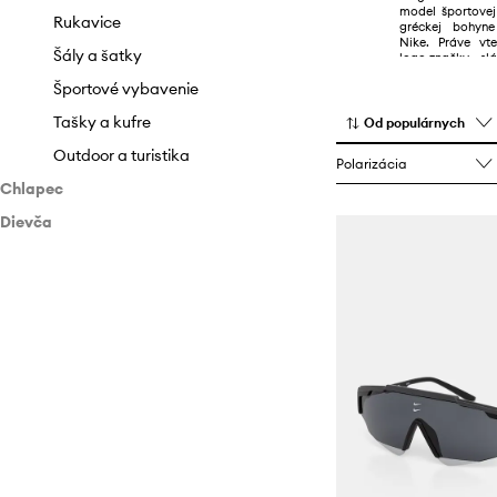
model športovej
Rukavice
Rukavice
gréckej bohyne
Nike. Práve vt
Šály a šatky
Šály a šatky
logo značky - sl
Športové vybavenie
Športové vybavenie
Tašky a kufre
Tašky a kufre
Od populárnych
Outdoor a turistika
Polarizácia
Chlapec
Dievča
Doplnky
Doplnky
Tašky a kufre
Tašky a kufre