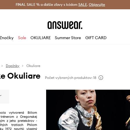
tná doprava od 60 € >
FINAL SALE % a ďalšie zľavy s kódom
Doručenie aj do 24 h >
SALE
.
Objavujte
Šetrite s A
Značky
Sale
OKULIARE
Summer Store
GIFT CARD
Doplnky
Okuliare
e Okuliare
Počet vybraných produktov: 18
ola vytvorená Billom
trénerom z Oregonskej
dným z jeho pretekárov -
ých tratiach Philom
u 1972 navrhli vlastný