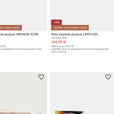
-12%
% s kódom: SALE
*EXTRA -5 % s kódom: SALE
čné okuliare VINTAGE ICON
Nike slnečné okuliare LIMITLESS
:
Aktuálna cena:
104,99 €
7,99 €
Bežná cena:
119,90 €
 za posledných 30 dní pred poskytnutím
Najnižšia cena za posledných 30 dní pred poskytnutím
zľavy:
119,90 €