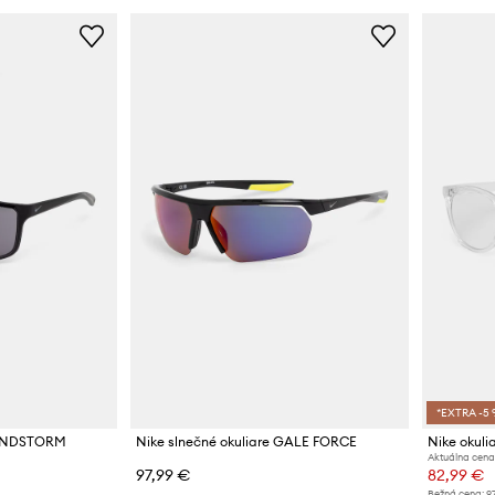
*EXTRA -5 
 WINDSTORM
Nike slnečné okuliare GALE FORCE
Nike okul
Aktuálna cena
97,99 €
82,99 €
Bežná cena:
9