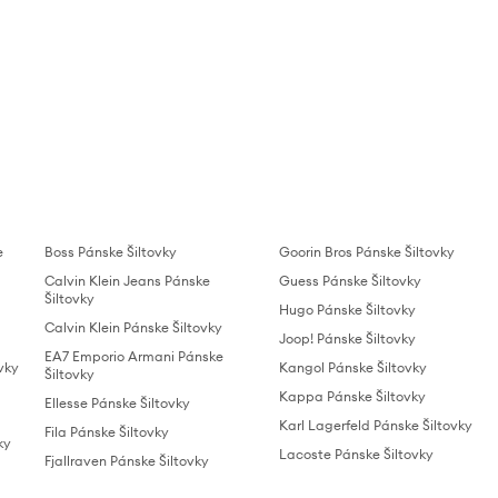
e
Boss Pánske Šiltovky
Goorin Bros Pánske Šiltovky
Calvin Klein Jeans Pánske
Guess Pánske Šiltovky
Šiltovky
Hugo Pánske Šiltovky
Calvin Klein Pánske Šiltovky
Joop! Pánske Šiltovky
EA7 Emporio Armani Pánske
vky
Kangol Pánske Šiltovky
Šiltovky
Kappa Pánske Šiltovky
Ellesse Pánske Šiltovky
Karl Lagerfeld Pánske Šiltovky
Fila Pánske Šiltovky
ky
Lacoste Pánske Šiltovky
Fjallraven Pánske Šiltovky