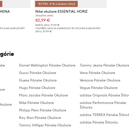
*EXTRA -5 % s kódom: SALE
ATHENA
Nike okuliare ESSENTIAL HORIZ
Aktuálna cena:
82,99 €
Bežná cena:
97,99 €
dní pred poskytnutím
Najnižšia cena za posledných 30 dní pred poskytnutím
zľavy:
87,99 €
górie
ske
Daniel Wellington Pánske Okuliare
Tommy Jeans Pánske Okuliar
Gucci Pánske Okuliare
Vans Pánske Okuliare
e
Guess Pánske Okuliare
Versace Pánske Okuliare
Hugo Pánske Okuliare
Vogue Pánske Okuliare
are
Marc Jacobs Pánske Okuliare
adidas Originals Pánske Šilto
Nike Pánske Okuliare
adidas Performance Pánske
kuliare
Šiltovky
Philipp Plein Pánske Okuliare
adidas TERREX Pánske Šiltov
Ray-Ban Pánske Okuliare
adidas Pánske Šiltovky
Tommy Hilfiger Pánske Okuliare