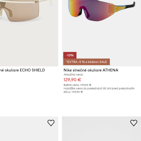
-13%
*EXTRA -5 % s kódom: SALE
čné okuliare ECHO SHIELD
Nike slnečné okuliare ATHENA
Aktuálna cena:
129,90 €
Bežná cena:
149,90 €
Najnižšia cena za posledných 30 dní pred poskytnutím
zľavy:
149,90 €