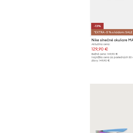
-13%
*EXTRA -5 % s kódom: SALE
Nike slnečné okuliare
Aktuálna cena:
129,90 €
Bežná cena:
149,90 €
Najnižšia cena za posledných 30 
zľavy:
149,90 €