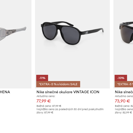
-11%
-10%
*EXTRA -5 % s kódom: SALE
*EXTRA -5 
ATHENA
Nike slnečné okuliare VINTAGE ICON
Nike slneč
Aktuálna cena:
Aktuálna cena
77,99 €
73,90 €
Bežná cena:
87,99 €
Bežná cena:
8
Najnižšia cena za posledných 30 dní pred poskytnutím
Najnižšia cena
zľavy:
87,99 €
zľavy:
82,99 €