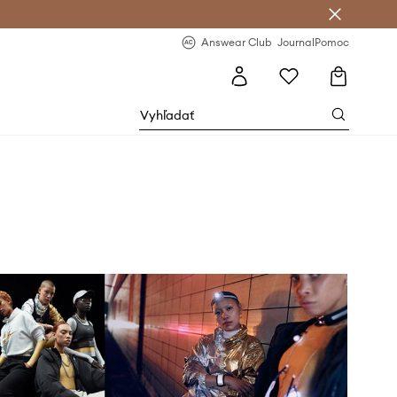
nswear Club >
-20 % na prvý nákup >
Answear Club
Journal
Pomoc