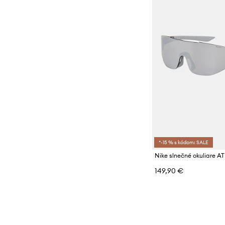
*-15 % s kódom: SALE
Nike slnečné okuliare 
149,90 €