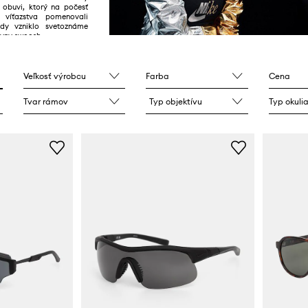
 obuvi, ktorý na počesť
 víťazstva pomenovali
edy vzniklo svetoznáme
ávny swoosh.
Veľkosť výrobcu
Farba
Cena
Tvar rámov
Typ objektívu
Typ okuli