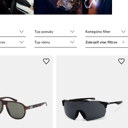
Typ ponuky
Kategória filter
arov
Typ rámu
Zobraziť viac filtrov