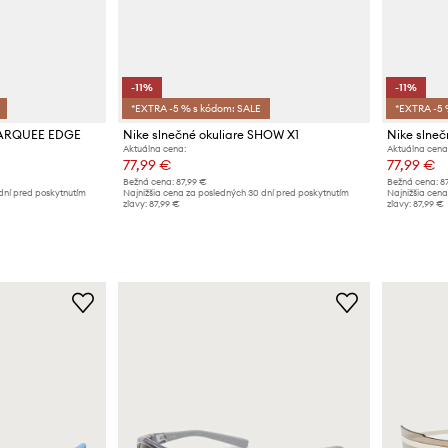
-11%
-11%
*EXTRA -5 % s kódom: SALE
*EXTRA -5 
 MARQUEE EDGE
Nike slnečné okuliare SHOW X1
Nike slne
Aktuálna cena:
Aktuálna cena
77,99 €
77,99 €
Bežná cena:
87,99 €
Bežná cena:
8
dní pred poskytnutím
Najnižšia cena za posledných 30 dní pred poskytnutím
Najnižšia cena
zľavy:
87,99 €
zľavy:
87,99 €