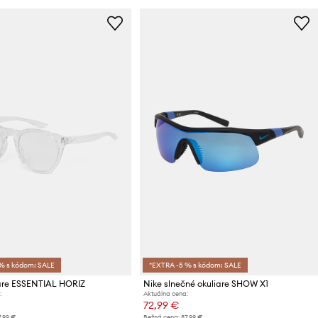
% s kódom: SALE
*EXTRA -5 % s kódom: SALE
iare ESSENTIAL HORIZ
Nike slnečné okuliare SHOW X1
:
Aktuálna cena:
72,99 €
7,99 €
Bežná cena:
87,99 €