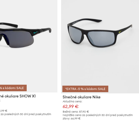
% s kódom: SALE
*EXTRA -5 % s kódom: SALE
né okuliare SHOW X1
Slnečné okuliare Nike
:
Aktuálna cena:
62,99 €
2,99 €
Bežná cena:
87,90 €
 za posledných 30 dní pred poskytnutím
Najnižšia cena za posledných 30 dní pred poskytnutím
zľavy:
66,99 €