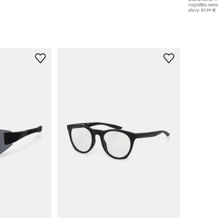
Najnižšia cena
zľavy:
87,99 €