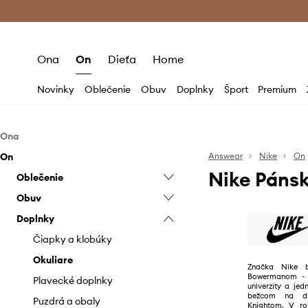
Premium Fashion Benefits >
Bezpla
Ona
On
Dieťa
Home
Novinky
Oblečenie
Obuv
Doplnky
Šport
Premium
Ona
On
Oblečenie
Answear
Nike
On
Nike Pánsk
Obuv
Oblečenie
Plavky
Doplnky
Obuv
Topy a tričká
Športová obuv
Krátke nohavice
Doplnky
Čiapky a klobúky
Mikiny
Športová obuv
Okuliare
Nohavice
Čiapky a klobúky
Outdoor a turistika
Plavky
Okuliare
Značka Nike b
Bowermanom - 
Plavecké doplnky
Spodná bielizeň
Plavecké doplnky
univerzity a je
bežcom na dlh
Puzdrá a obaly
Tričká a polo tričká
Puzdrá a obaly
Knightom. V rok