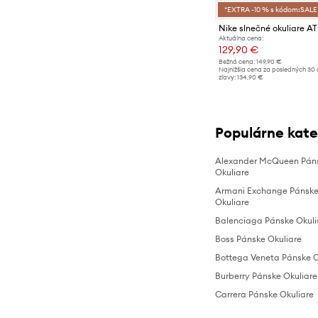
*EXTRA -10 % s kódom:SALE
Nike slnečné okuliare 
Aktuálna cena:
129,90 €
Bežná cena:
149,90 €
Najnižšia cena za posledných 30 
zľavy:
134,90 €
Populárne kate
Alexander McQueen Pán
Okuliare
Armani Exchange Pánsk
Okuliare
Balenciaga Pánske Okuli
Boss Pánske Okuliare
Bottega Veneta Pánske O
Burberry Pánske Okuliare
Carrera Pánske Okuliare