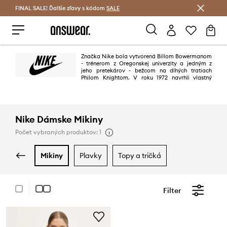
FINAL SALE! Ďalšie zľavy s kódom
Šetrite s Answear Club >
SALE
Značka Nike bola vytvorená Billom Bowermanom
- trénerom z Oregonskej univerzity a jedným z
jeho pretekárov - bežcom na dlhých tratiach
Philom Knightom. V roku 1972 navrhli vlastný
model športovej obuvi, ktorý na počesť gréckej bohyne víťazstva
pomenovali Nike. Práve vtedy vzniklo svetoznáme logo značky - slávny
swoosh.
Nike Dámske Mikiny
Počet vybraných produktov: 1
mikiny
plavky
topy a tričká
Filter