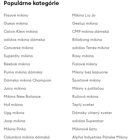
Populárne kategórie
Flisové mikiny
Mikina Liu Jo
Guess mikina
Gestuz mikina
Calvin Klein mikina
CMP mikina dámská
adidas mikina dámska
Billabong mikina
Converse mikina
adidas Terrex mikina
Superdry mikina
Roxy mikina
Reebok mikina
Fialové mikiny
Puma mikina dámska
Mikiny bez kapucne
Dámska mikina Champion
Športové mikiny
Juicy mikina
Mikiny s potlačou
Mikina New Balance
Ružová mikina
Huf mikina
Teplý sveter
Ugg mikina
Dámsky vlnený sveter
Joop mikina
adidas Superstar
Mikina Pinko
Mikinové šaty
Columbia mikina dámská
Alpha Industries Pánske Mikiny