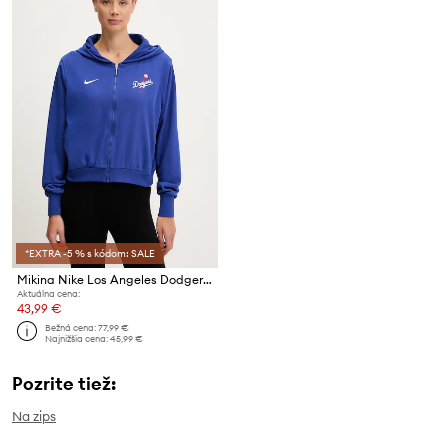
*EXTRA -5 % s kódom: SALE
Mikina Nike Los Angeles Dodgers
Aktuálna cena:
43,99 €
Bežná cena:
77,99 €
Najnižšia cena:
45,99 €
Pozrite tiež:
Na zips