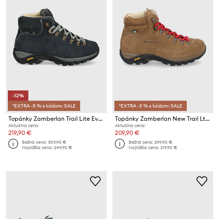
-12%
*EXTRA -5 % s kódom: SALE
*EXTRA -5 % s kódom: SALE
Topánky Zamberlan Trail Lite Evo GTX
Topánky Zamberlan New Trail Lt Evo Lth
Aktuálna cena:
Aktuálna cena:
219,90 €
209,90 €
Bežná cena:
309,90 €
Bežná cena:
299,90 €
Najnižšia cena:
249,90 €
Najnižšia cena:
219,90 €