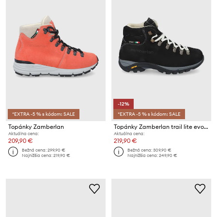
-12%
*EXTRA -5 % s kódom: SALE
*EXTRA -5 % s kódom: SALE
Topánky Zamberlan
Topánky Zamberlan trail lite evo gtx
Aktuálna cena:
Aktuálna cena:
209,90 €
219,90 €
Bežná cena:
299,90 €
Bežná cena:
309,90 €
Najnižšia cena:
219,90 €
Najnižšia cena:
249,90 €