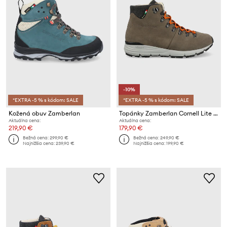
-10%
*EXTRA -5 % s kódom: SALE
*EXTRA -5 % s kódom: SALE
Kožená obuv Zamberlan
Topánky Zamberlan Cornell Lite GTX
Aktuálna cena:
Aktuálna cena:
219,90 €
179,90 €
Bežná cena:
299,90 €
Bežná cena:
249,90 €
Najnižšia cena:
239,90 €
Najnižšia cena:
199,90 €