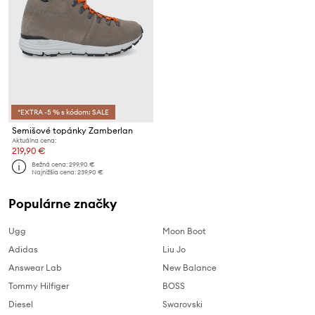
*EXTRA -5 % s kódom: SALE
Semišové topánky Zamberlan
Aktuálna cena:
219,90 €
Bežná cena:
299,90 €
Najnižšia cena:
239,90 €
Populárne značky
Ugg
Moon Boot
Adidas
Liu Jo
Answear Lab
New Balance
Tommy Hilfiger
BOSS
Diesel
Swarovski