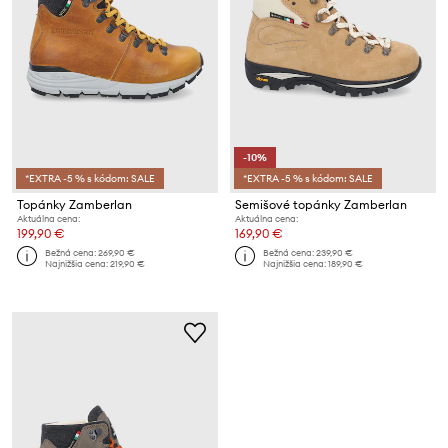
-10%
*EXTRA -5 % s kódom: SALE
*EXTRA -5 % s kódom: SALE
Topánky Zamberlan
Semišové topánky Zamberlan
Aktuálna cena:
Aktuálna cena:
199,90 €
169,90 €
Bežná cena:
269,90 €
Bežná cena:
239,90 €
Najnižšia cena:
219,90 €
Najnižšia cena:
189,90 €