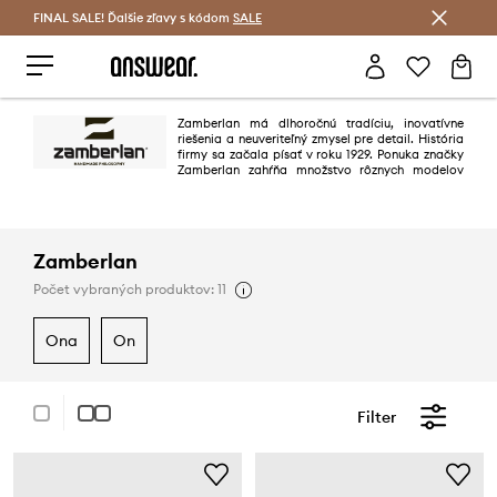
FINAL SALE! Ďalšie zľavy s kódom
Šetrite s Answear Club >
SALE
Zamberlan má dlhoročnú tradíciu, inovatívne
riešenia a neuveriteľný zmysel pre detail. História
firmy sa začala písať v roku 1929. Ponuka značky
Zamberlan zahŕňa množstvo rôznych modelov
turistickej obuvi. Spoločnosť sa neustále rozvíja, hľadá nové riešenia a
inovácie.
Zamberlan
Počet vybraných produktov: 11
ona
on
Filter