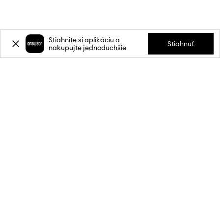
Stiahnite si aplikáciu a
Stiahnuť
nakupujte jednoduchšie
Prihláste sa k odberu noviniek a
získajte zľavu
20 %
** na svoj prvý
nákup.
Pripojte sa k našej komunite a získajte informácie o najnovších