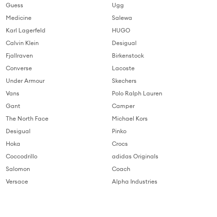
Guess
Ugg
Medicine
Salewa
Karl Lagerfeld
HUGO
Calvin Klein
Desigual
Fjallraven
Birkenstock
Converse
Lacoste
Under Armour
Skechers
Vans
Polo Ralph Lauren
Gant
Camper
The North Face
Michael Kors
Desigual
Pinko
Hoka
Crocs
Coccodrillo
adidas Originals
Salomon
Coach
Versace
Alpha Industries