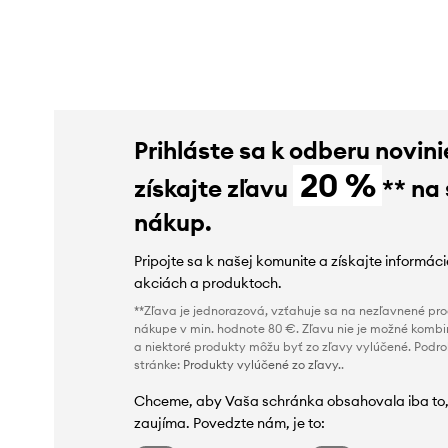
poskytnutím zľavy:
33,99 €
poskytnutím zľavy:
37,99 €
Prihláste sa k odberu novini
20 %
získajte zľavu
** na
nákup.
Pripojte sa k našej komunite a získajte informác
akciách a produktoch.
**Zľava je jednorazová, vzťahuje sa na nezľavnené prod
nákupe v min. hodnote 80 €. Zľavu nie je možné kombi
a niektoré produkty môžu byť zo zľavy vylúčené. Podr
stránke:
Produkty vylúčené zo zľavy.
.
Chceme, aby Vaša schránka obsahovala iba to,
zaujíma. Povedzte nám, je to: