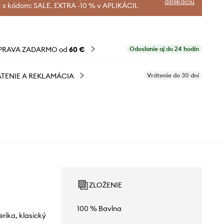
aplikáciu
 s kódom: SALE. EXTRA -10 % v APLIKÁCII.
PRAVA ZADARMO od
60 €
Odoslanie aj do 24 hodín
TENIE A REKLAMÁCIA
Vrátenie do 30 dní
ZLOŽENIE
100 % Bavlna
erika, klasický