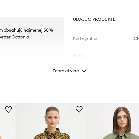
ÚDAJE O PRODUKTE
kom obsahujú najmenej 50%
Better Cotton a
Kód výrobcu
C
Farba
Zobraziť viac
Značka
Výrobca
ID produktu