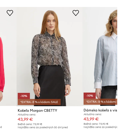
-10%
-10%
*EXTRA -5 % s kódom: SALE
*EXTRA -5 % s kódom: SALE
Dámska košeľa s viskózou 
Košeľa Morgan CBETTY
Aktuálna cena:
Aktuálna cena:
43,99 €
43,99 €
Bežná cena:
73,90 €
Bežná cena:
73,99 €
ed
Najnižšia cena za posledných 30 dní 
Najnižšia cena za posledných 30 dní pred