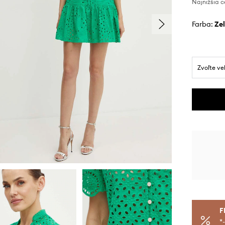
Najnižšia c
Farba:
z
Zvoľte ve
F
*