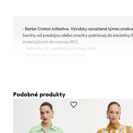
- Better Cotton Initiative. Výrobky označené týmto zna
bavlny od predajcu alebo značky patriacej do iniciatívy 
investujúcich do rozvoja BCI.
- Jednoduchý, neblokujúci pohyb strih.
- Model s dekoratívnou výšivkou.
- Krátky rukáv.
- V výstrih.
- Zapínanie na gombíky.
- Tenká, málo elastická látka.
- Dĺžka: 52 cm.
Podobné produkty
- Šírka v podpazuší: 48 cm.
- Veľkosti pre rozmer: 36.