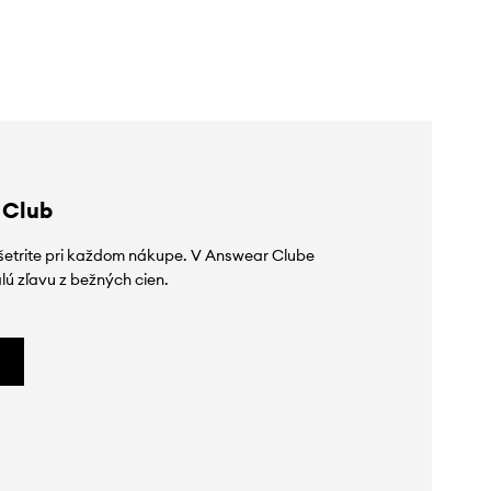
poskytnutím zľavy:
48,99 €
poskytnutím zľavy:
48,99 €
 Club
ušetrite pri každom nákupe. V Answear Clube
lú zľavu z bežných cien.