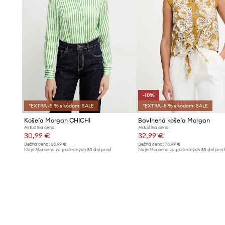
-10%
*EXTRA -5 % s kódom: SALE
*EXTRA -5 % s kódom: SALE
Košeľa Morgan CHICHI
Bavlnená košeľa Morgan
Aktuálna cena:
Aktuálna cena:
30,99 €
32,99 €
Bežná cena:
63,99 €
Bežná cena:
73,99 €
Najnižšia cena za posledných 30 dní pred
Najnižšia cena za posledných 30 dní pre
poskytnutím zľavy:
33,99 €
poskytnutím zľavy:
36,99 €