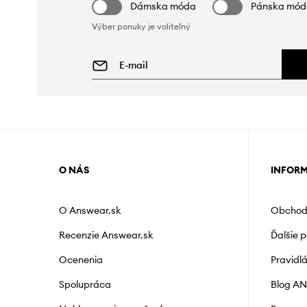
Dámska móda
Pánska mó
Výber ponuky je voliteľný
O NÁS
INFOR
O Answear.sk
Obchod
Recenzie Answear.sk
Ďalšie 
Ocenenia
Pravidl
Spolupráca
Blog A