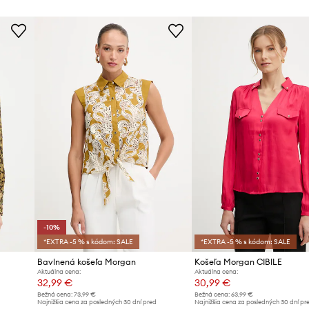
-10%
*EXTRA -5 % s kódom: SALE
*EXTRA -5 % s kódom: SALE
Bavlnená košeľa Morgan
Košeľa Morgan CIBILE
Aktuálna cena:
Aktuálna cena:
32,99 €
30,99 €
Bežná cena:
73,99 €
Bežná cena:
63,99 €
d
Najnižšia cena za posledných 30 dní pred
Najnižšia cena za posledných 30 dní pr