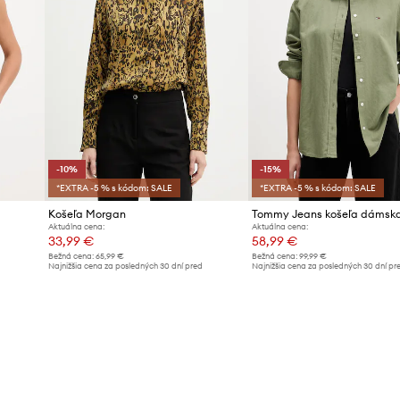
-10%
-15%
*EXTRA -5 % s kódom: SALE
*EXTRA -5 % s kódom: SALE
Košeľa Morgan
Aktuálna cena:
Aktuálna cena:
33,99 €
58,99 €
Bežná cena:
65,99 €
Bežná cena:
99,99 €
d
Najnižšia cena za posledných 30 dní pred
Najnižšia cena za posledných 30 dní pr
poskytnutím zľavy:
37,99 €
poskytnutím zľavy:
69,99 €