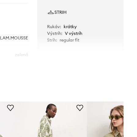
STRIH
Rukáv
:
krátky
Výstrih
:
V výstrih
FLAM.MOUSSE
Strih
:
regular fit
zelená
Morgan