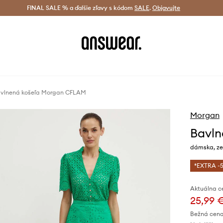
tná doprava od 60 € >
FINAL SALE % a ďalšie zľavy s kódom
Doručenie aj do 24 h >
SALE
.
Objavujte
Šetrite s A
vlnená košeľa Morgan CFLAM
Morgan
Bavln
dámska, ze
*EXTRA -5
Aktuálna c
25,99 
Bežná cena