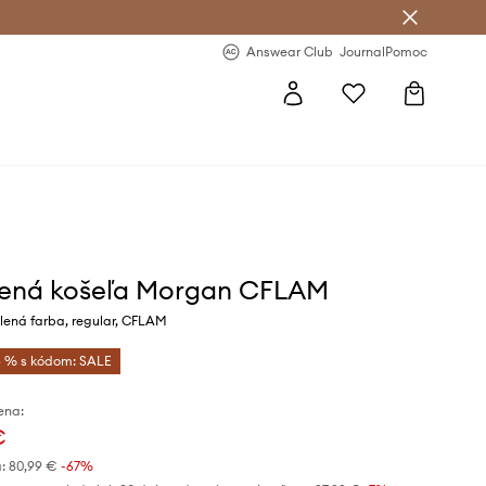
nswear Club >
-20 % na prvý nákup >
Answear Club
Journal
Pomoc
ená košeľa Morgan CFLAM
lená farba, regular, CFLAM
 % s kódom: SALE
ena:
€
:
80,99 €
-67%