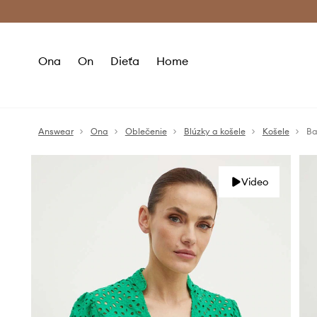
Premium Fashion Benefits >
Bezpla
Ona
On
Dieťa
Home
Answear
Ona
Oblečenie
Blúzky a košele
Košele
Ba
Video