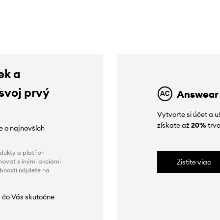
poskytnutím zľavy:
36,99 €
poskytnutím zľavy:
33,99 €
ek a
 svoj prvý
Answear
Vytvorte si účet a 
získate až
20%
trva
ie o najnovších
ukty a platí pri
novať s inými akciami
Zistite viac
obnosti nájdete na
 čo Vás skutočne