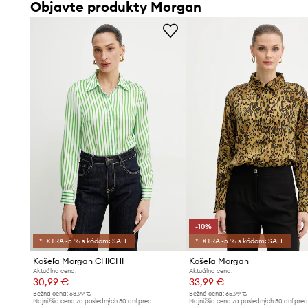
Objavte produkty Morgan
-10%
*EXTRA -5 % s kódom: SALE
*EXTRA -5 % s kódom: SALE
Košeľa Morgan CHICHI
Košeľa Morgan
Aktuálna cena:
Aktuálna cena:
30,99 €
33,99 €
Bežná cena:
63,99 €
Bežná cena:
65,99 €
Najnižšia cena za posledných 30 dní pred
Najnižšia cena za posledných 30 dní pre