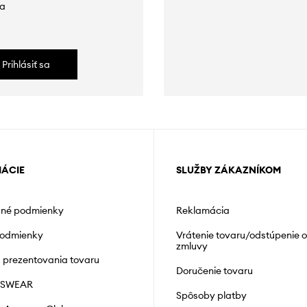
da
Prihlásiť sa
MÁCIE
SLUŽBY ZÁKAZNÍKOM
né podmienky
Reklamácia
podmienky
Vrátenie tovaru/odstúpenie 
zmluvy
á prezentovania tovaru
Doručenie tovaru
NSWEAR
Spôsoby platby