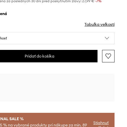
ena za posledných 30 dní pred poskytnutím zľavy:
27,99 €
 -7%
elená
Tabuľka veľkostí
ľkosť
Pridať do košíka
INAL SALE %
Stiahnuť
-5 % na vybrané produkty pri nákupe za min. 89