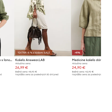
*EXTRA -5 % s kódom: SALE
-41%
Tommy Jeans košeľa dámska s ľanom
Košeľa Answear.LAB
Medicine košeľa dámska ľ
Aktuálna cena:
Aktuálna cena:
26,99 €
24,90 €
Bežná cena:
48,90 €
Bežná cena:
42,90 €
ed
Najnižšia cena za posledných 30 dní pred
Najnižšia cena za posledných 30 dní 
poskytnutím zľavy:
28,99 €
poskytnutím zľavy:
42,90 €