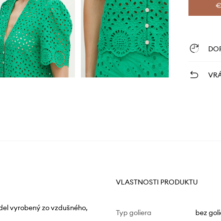
€
DO
VRÁ
VLASTNOSTI PRODUKTU
el vyrobený zo vzdušného, ​​
Typ goliera
bez goli