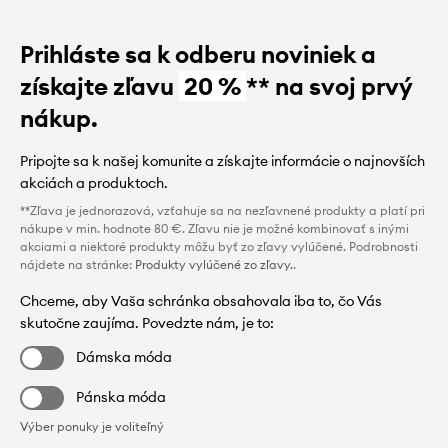
Prihláste sa k odberu noviniek a
získajte zľavu
20 %
** na svoj prvý
nákup.
Pripojte sa k našej komunite a získajte informácie o najnovších
akciách a produktoch.
**Zľava je jednorazová, vzťahuje sa na nezľavnené produkty a platí pri
nákupe v min. hodnote 80 €. Zľavu nie je možné kombinovať s inými
akciami a niektoré produkty môžu byť zo zľavy vylúčené. Podrobnosti
nájdete na stránke:
Produkty vylúčené zo zľavy.
.
Chceme, aby Vaša schránka obsahovala iba to, čo Vás
skutočne zaujíma. Povedzte nám, je to:
Dámska móda
Pánska móda
Výber ponuky je voliteľný