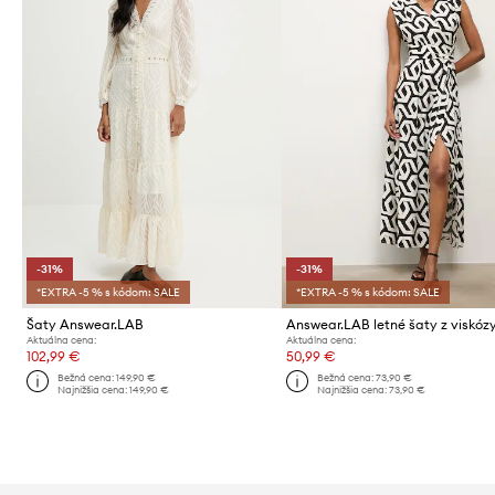
-31%
-31%
*EXTRA -5 % s kódom: SALE
*EXTRA -5 % s kódom: SALE
Šaty Answear.LAB
Answear.LAB letné šaty z viskóz
Aktuálna cena:
Aktuálna cena:
102,99 €
50,99 €
Bežná cena:
149,90 €
Bežná cena:
73,90 €
Najnižšia cena:
149,90 €
Najnižšia cena:
73,90 €