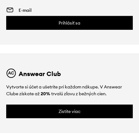
Prihlásiť sa
Answear Club
Vytvorte si účet a ušetrite pri každom nákupe. V Answear
Clube získate až
20%
trvalú zľavu z bežných cien.
Zistite viac