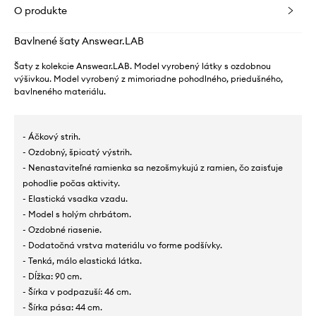
O produkte
Bavlnené šaty Answear.LAB
Šaty z kolekcie Answear.LAB. Model vyrobený látky s ozdobnou
výšivkou. Model vyrobený z mimoriadne pohodlného, ​​priedušného, ​​
bavlneného materiálu.
- Áčkový strih.
- Ozdobný, špicatý výstrih.
- Nenastaviteľné ramienka sa nezošmykujú z ramien, čo zaisťuje
pohodlie počas aktivity.
- Elastická vsadka vzadu.
- Model s holým chrbátom.
- Ozdobné riasenie.
- Dodatočná vrstva materiálu vo forme podšívky.
- Tenká, málo elastická látka.
- Dĺžka: 90 cm.
- Šírka v podpazuší: 46 cm.
- Šírka pása: 44 cm.