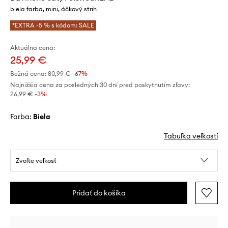
biela farba, mini, áčkový strih
*EXTRA -5 % s kódom: SALE
Aktuálna cena:
25,99 €
Bežná cena:
80,99 €
-67%
Najnižšia cena za posledných 30 dní pred poskytnutím zľavy:
26,99 €
 -3%
Farba:
biela
Tabuľka veľkostí
Zvoľte veľkosť
Pridať do košíka