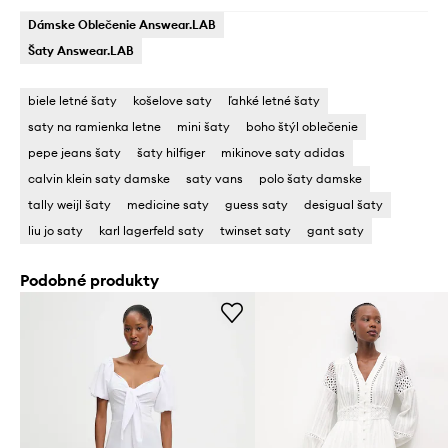
Dámske Oblečenie Answear.LAB
Šaty Answear.LAB
biele letné šaty
košelove saty
ľahké letné šaty
saty na ramienka letne
mini šaty
boho štýl oblečenie
pepe jeans šaty
šaty hilfiger
mikinove saty adidas
calvin klein saty damske
saty vans
polo šaty damske
tally weijl šaty
medicine saty
guess saty
desigual šaty
liu jo saty
karl lagerfeld saty
twinset saty
gant saty
Podobné produkty