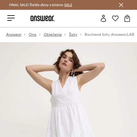
FINAL SALE! Ďalšie zľavy s kódom
Šetrite s Answear Club >
SALE
Answear
Ona
Oblečenie
Šaty
Bavlnené šaty Answear.LAB