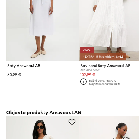
-26%
*EXTRA -5 % s kódom: SALE
Šaty Answear.LAB
Bavlnené šaty Answear.LAB
Aktuálna cena:
60,99 €
102,99 €
Bežná cena:
139,90 €
Najnižšia cena:
139,90 €
Objavte produkty Answear.LAB