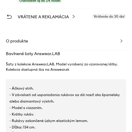
Odoslanie aj do 24 hodín
VRÁTENIE A REKLAMÁCIA
Vrátenie do 30 dní
O produkte
Bavlnené šaty Answear.LAB
Šaty z kolekcie Answear.LAB. Model vyrobený zo vzorovanej látky.
Kolekcia dostupná iba na Answear.sk
- Áčkový strih.
- V závislosti od usporiadania rukávov sa dá nosiť ako španielsky
alebo diamantový výstrih.
- Model s viazaním.
- Krátky rukáv.
- Rukávy zakončené úzkym elastickým lemom.
- Dĺžka: 134 cm.