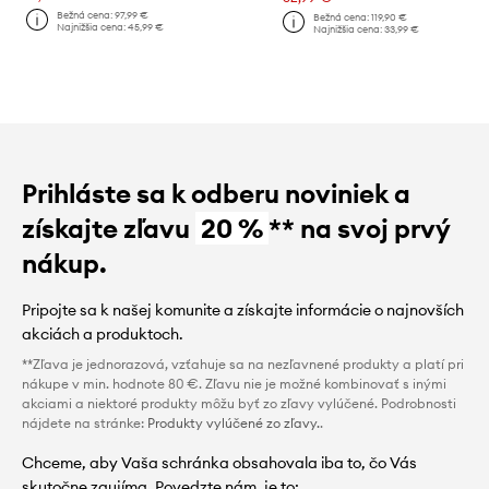
Bežná cena:
97,99 €
Bežná cena:
119,90 €
Najnižšia cena:
45,99 €
Najnižšia cena:
33,99 €
Prihláste sa k odberu noviniek a
získajte zľavu
20 %
** na svoj prvý
nákup.
Pripojte sa k našej komunite a získajte informácie o najnovších
akciách a produktoch.
**Zľava je jednorazová, vzťahuje sa na nezľavnené produkty a platí pri
nákupe v min. hodnote 80 €. Zľavu nie je možné kombinovať s inými
akciami a niektoré produkty môžu byť zo zľavy vylúčené. Podrobnosti
nájdete na stránke:
Produkty vylúčené zo zľavy.
.
Chceme, aby Vaša schránka obsahovala iba to, čo Vás
skutočne zaujíma. Povedzte nám, je to: