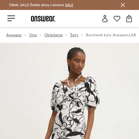
FINAL SALE! Ďalšie zľavy s kódom
Šetrite s Answear Club >
SALE
Answear
Ona
Oblečenie
Šaty
Bavlnené šaty Answear.LAB