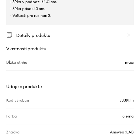
- Šírka v podpazuší: 41 cm.
- Šírka pása: 40 cm.
- Veľkosti pre rozmer: S.
Detaily produktu
Vlastnosti produktu
Dĺžka strihu
maxi
Údaje o produkte
Kód výrobcu
v3391.fh
Farba
čierna
Značka
Answear.LAB