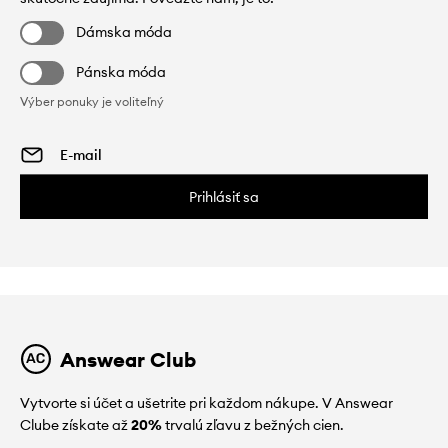
Dámska móda
Pánska móda
Výber ponuky je voliteľný
Prihlásiť sa
Answear Club
Vytvorte si účet a ušetrite pri každom nákupe. V Answear
Clube získate až
20%
trvalú zľavu z bežných cien.