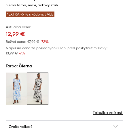
čierna farba, maxi, áčkový strih
*EXTRA -5 % s kódom: SALE
Aktuálna cena:
12,99 €
Bežná cena:
47,99 €
-72%
Najnižšia cena za posledných 30 dní pred poskytnutím zľavy:
13,99 €
 -7%
Farba:
čierna
Tabuľka veľkostí
Zvoľte veľkosť