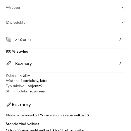
Výrobca
ID produktu
Zloženie
100 % Bavlna
Rozmery
Rukáv
:
krátky
Výstrih
:
španielsky, káro
Typ rukáva
:
objemný
Strih modelu
:
rozšírený
Rozmery
Modelka je vysoká 175 cm a má na sebe veľkosť S
Štandardná veľkosť
Odporúčame zvoliť veľkosť, ktorú bežne nosíte.