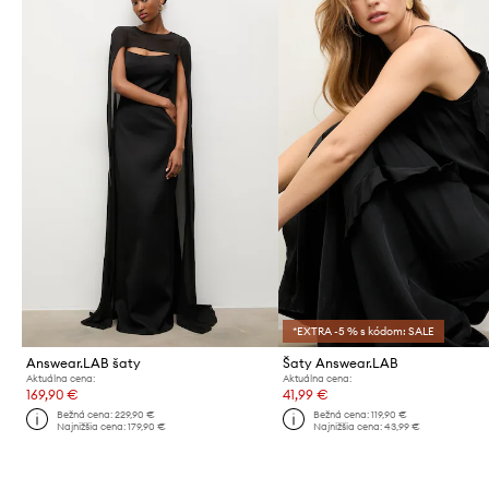
*EXTRA -5 % s kódom: SALE
Answear.LAB šaty
Šaty Answear.LAB
Aktuálna cena:
Aktuálna cena:
169,90 €
41,99 €
Bežná cena:
229,90 €
Bežná cena:
119,90 €
Najnižšia cena:
179,90 €
Najnižšia cena:
43,99 €