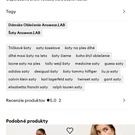
Tagy
Dámske Oblečenie Answear.LAB
Šaty Answear.LAB
Tričkové šaty
saty koselove
šaty na ples dlhé
dlhé maxi šaty na leto
šaty čierne
boho štýl oblečenie
lacne saty na ples
tally weijl šaty
medicine saty
guess saty
adidas saty
desigual šaty
šaty tommy hilfiger
liu jo saty
calvin klein saty
karl lagerfeld saty
twinset saty
gant saty
elisabetta franchi saty
ralph lauren saty
Recenzie produktov
5.0
2
Podobné produkty