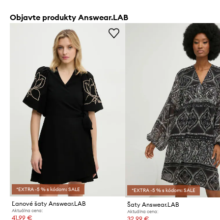
Objavte produkty Answear.LAB
*EXTRA -5 % s kódom: SALE
*EXTRA -5 % s kódom: SALE
Ľanové šaty Answear.LAB
Šaty Answear.LAB
Aktuálna cena:
Aktuálna cena:
41,99 €
32,99 €