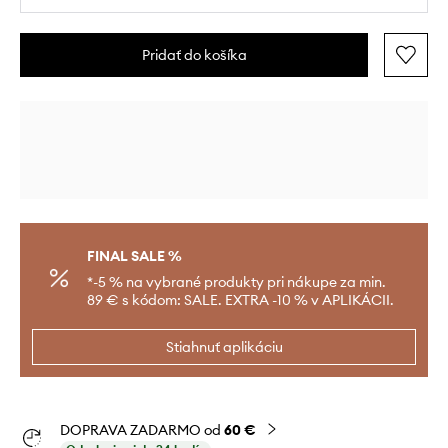
Pridať do košíka
FINAL SALE %
*-5 % na vybrané produkty pri nákupe za min.
89 € s kódom: SALE. EXTRA -10 % v APLIKÁCII.
Stiahnuť aplikáciu
DOPRAVA ZADARMO od
60 €