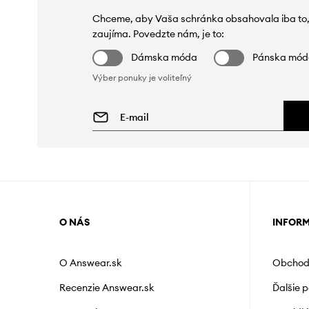
Chceme, aby Vaša schránka obsahovala iba to,
zaujíma. Povedzte nám, je to:
Dámska móda
Pánska mó
Výber ponuky je voliteľný
O NÁS
INFOR
O Answear.sk
Obchod
Recenzie Answear.sk
Ďalšie 