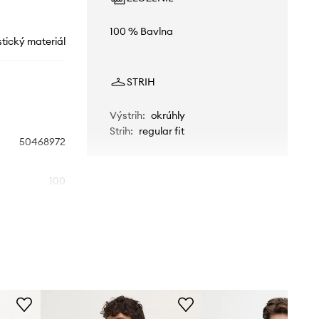
100 % Bavlna
stický materiál
STRIH
Výstrih
:
okrúhly
Strih
:
regular fit
50468972
100
biela
BOSS