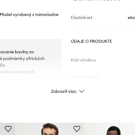
y. Model vyrobený z mimoriadne
Elastickosť
ela
ÚDAJE O PRODUKTE
kavanie bavlny zo
tné podmienky afrických
Kód výrobcu
die.
eriálov získaných
Farba výrobcu
Zobraziť viac
Farba
Značka
ID produktu