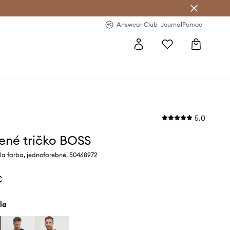
nswear Club >
-20 % na prvý nákup >
Answear Club
Journal
Pomoc
5.0
ené tričko BOSS
la farba, jednofarebné, 50468972
€
ela