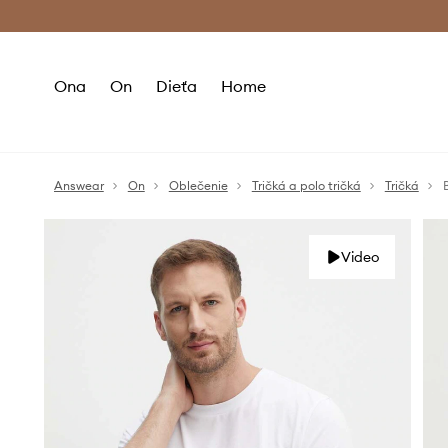
Premium Fashion Benefits >
Bezpla
Ona
On
Dieťa
Home
Answear
On
Oblečenie
Tričká a polo tričká
Tričká
Video