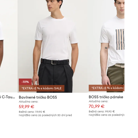
-10%
*EXTRA -5 % s kódom: SALE
*EXTRA -5 % s kódom: SALE
BOSS tričko pánske bavlnené C-Taut 01
Bavlnené tričko BOSS
Aktuálna cena:
Aktuálna cena:
70,99 €
59,99 €
Bežná cena:
99,90 €
Bežná cena:
119,90 €
Najnižšia cena za posledných 30 dní 
Najnižšia cena za posledných 30 dní pred
poskytnutím zľavy:
75,99 €
poskytnutím zľavy:
66,99 €