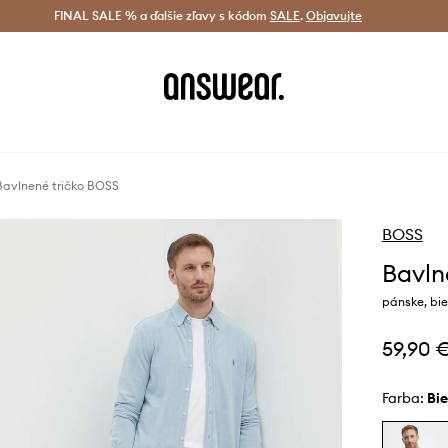
tná doprava od 60 € >
FINAL SALE % a ďalšie zľavy s kódom
Doručenie aj do 24 h >
SALE
.
Objavujte
Šetrite s A
Bavlnené tričko BOSS
BOSS
Bavln
pánske, bie
59,90 
Farba:
bi