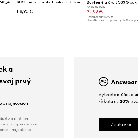
Bavlnené tričko BOSS C-Taut 242_AM
BOSS tričko pánske bavlnené C-Taut 01
Aktuálna cena:
118,90 €
32,99 €
Bežná cena:
46,99 €
d
Najnižšia cena za posledných 30 dní pr
poskytnutím zľavy:
33,99 €
ek a
 svoj prvý
Answear
Vytvorte si účet a 
získate až
20%
trva
ie o najnovších
ukty a platí pri
novať s inými akciami
Zistite viac
obnosti nájdete na