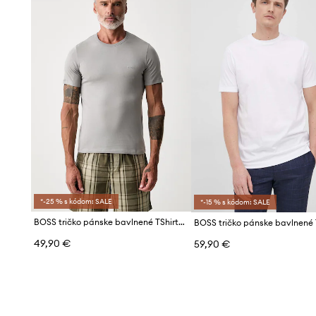
*-25 % s kódom: SALE
*-15 % s kódom: SALE
BOSS tričko pánske bavlnené TShirtRN 3P Classic 3-pak
49,90 €
59,90 €