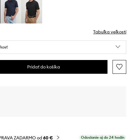
Tabuľka veľkostí
ľkosť
Pridať do košíka
PRAVA ZADARMO od
60 €
Odoslanie aj do 24 hodín