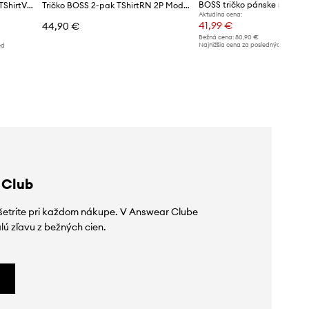
Bavlnené tričko BOSS 3-pak TShirtVN 3P Classic
Tričko BOSS 2-pak TShirtRN 2P Modern
Aktuálna cena:
41,99 €
44,90 €
Bežná cena:
80,90 €
Najnižšia cena za posledných 30 dní 
ed
poskytnutím zľavy:
44,99 €
 Club
ušetrite pri každom nákupe. V Answear Clube
lú zľavu z bežných cien.