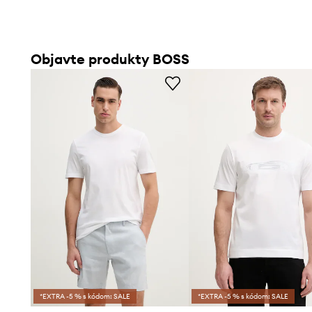
Objavte produkty BOSS
*EXTRA -5 % s kódom: SALE
*EXTRA -5 % s kódom: SALE