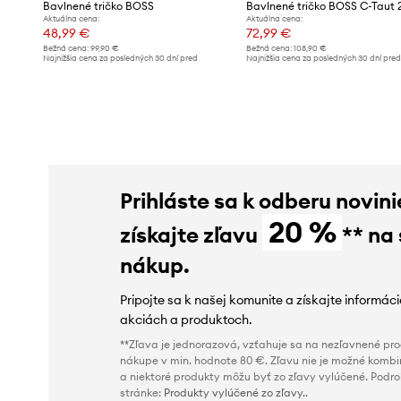
Bavlnené tričko BOSS
Aktuálna cena:
Aktuálna cena:
48,99 €
72,99 €
Bežná cena:
99,90 €
Bežná cena:
108,90 €
Najnižšia cena za posledných 30 dní pred
Najnižšia cena za posledných 30 dní pre
poskytnutím zľavy:
50,99 €
poskytnutím zľavy:
77,99 €
Prihláste sa k odberu novini
20 %
získajte zľavu
** na
nákup.
Pripojte sa k našej komunite a získajte informác
akciách a produktoch.
**Zľava je jednorazová, vzťahuje sa na nezľavnené prod
nákupe v min. hodnote 80 €. Zľavu nie je možné kombi
a niektoré produkty môžu byť zo zľavy vylúčené. Podr
stránke:
Produkty vylúčené zo zľavy.
.