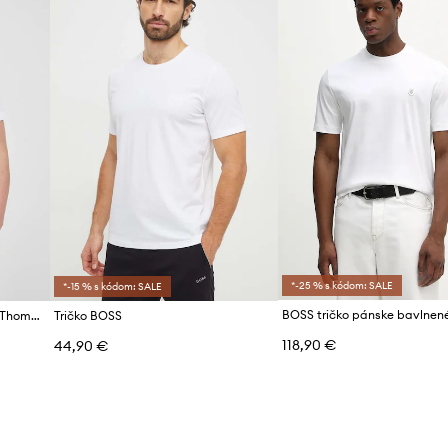
*-25 % s kódom: SALE
*-15 % s kódom: SALE
BOSS tričko pánske bavlnené Thompson 01
Tričko BOSS
118,90 €
44,90 €