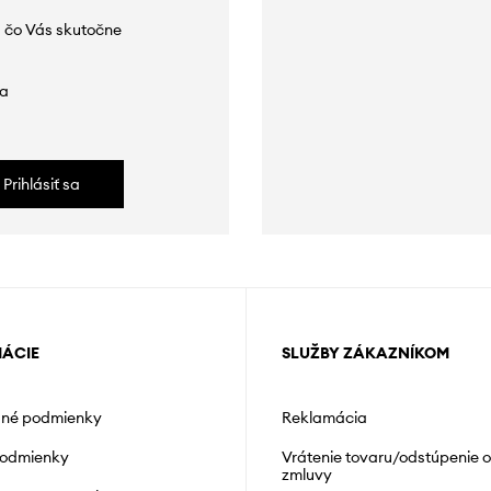
 čo Vás skutočne
da
Prihlásiť sa
MÁCIE
SLUŽBY ZÁKAZNÍKOM
né podmienky
Reklamácia
podmienky
Vrátenie tovaru/odstúpenie 
zmluvy