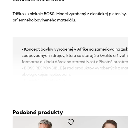
Tričko z kolekcie BOSS. Model vyrobený z elastickej pletenin
príjemného bavlneného materiálu.
- Koncept bavlny vyrobenej v Afrike sa zameriava na zís
zodpovedných zdrojov, ktoré sa starajú o kvalitu a živo
farmárov a kladú dôraz na starostlivosť o životné prostre
- BOSS RESPONSIBLE je rad produktov vyrobených z mat
ekologickejším spôsobom.
- Klasický, okrúhly výstrih.
- Tenká, elastická pletenina.
- Strih regular fit
- Dĺžka: 69 cm.
- Šírka v podpazuší: 53 cm.
Podobné produkty
- Veľkosti pre rozmer: M.