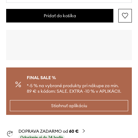
Pridať do košíka
FINAL SALE %
*-5 % na vybrané produkty pri nákupe za min.
89 € s kódom: SALE. EXTRA -10 % v APLIKÁCII.
Stiahnuť aplikáciu
DOPRAVA ZADARMO od
60 €
Odoslanie aj do 24 hodín