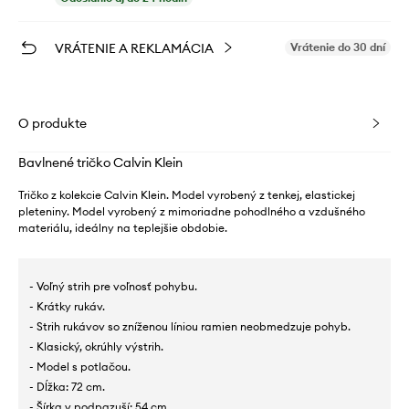
VRÁTENIE A REKLAMÁCIA
Vrátenie do 30 dní
O produkte
Bavlnené tričko Calvin Klein
Tričko z kolekcie Calvin Klein. Model vyrobený z tenkej, elastickej
pleteniny. Model vyrobený z mimoriadne pohodlného a vzdušného
materiálu, ideálny na teplejšie obdobie.
- Voľný strih pre voľnosť pohybu.
- Krátky rukáv.
- Strih rukávov so zníženou líniou ramien neobmedzuje pohyb.
- Klasický, okrúhly výstrih.
- Model s potlačou.
- Dĺžka: 72 cm.
- Šírka v podpazuší: 54 cm.