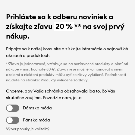
Prihláste sa k odberu noviniek a
získajte zľavu
20 %
** na svoj prvý
nákup.
Pripojte sa k našej komunite a získajte informácie o najnovších
akciách a produktoch.
**Zľava je jednorazová, vzťahuje sa na nezľavnené produkty a platí pri
nákupe v min. hodnote 80 €. Zľavu nie je možné kombinovať s inými
akciami a niektoré produkty môžu byť zo zľavy vylúčené. Podrobnosti
nájdete na stránke:
Produkty vylúčené zo zľavy.
.
Chceme, aby Vaša schránka obsahovala iba to, čo Vás
skutočne zaujíma. Povedzte nám, je to:
Dámska móda
Pánska móda
Výber ponuky je voliteľný