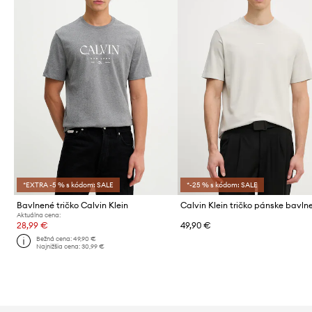
*EXTRA -5 % s kódom: SALE
*-25 % s kódom: SALE
Bavlnené tričko Calvin Klein
Aktuálna cena:
28,99 €
49,90 €
Bežná cena:
49,90 €
Najnižšia cena:
30,99 €