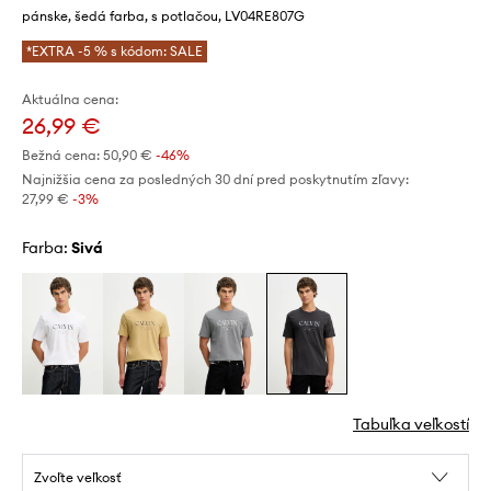
pánske, šedá farba, s potlačou, LV04RE807G
*EXTRA -5 % s kódom: SALE
Aktuálna cena:
26,99 €
Bežná cena:
50,90 €
-46%
Najnižšia cena za posledných 30 dní pred poskytnutím zľavy:
27,99 €
 -3%
Farba:
sivá
Tabuľka veľkostí
Zvoľte veľkosť