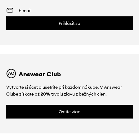
Prihlásiť sa
Answear Club
Vytvorte si účet a ušetrite pri každom nákupe. V Answear
Clube získate až
20%
trvalú zľavu z bežných cien.
Zistite viac