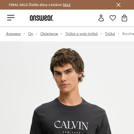
FINAL SALE! Ďalšie zľavy s kódom
Šetrite s Answear Club >
SALE
Answear
On
Oblečenie
Tričká a polo tričká
Tričká
Bavlne