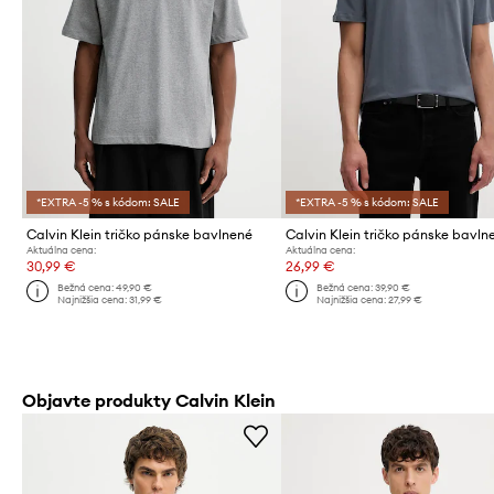
*EXTRA -5 % s kódom: SALE
*EXTRA -5 % s kódom: SALE
Calvin Klein tričko pánske bavlnené
Calvin Klein tričko pánske bavln
Aktuálna cena:
Aktuálna cena:
30,99 €
26,99 €
Bežná cena:
49,90 €
Bežná cena:
39,90 €
Najnižšia cena:
31,99 €
Najnižšia cena:
27,99 €
Objavte produkty Calvin Klein