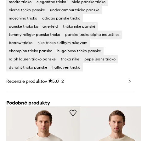
modre tricko
elegantne tricka
biele panske tricko
cierne tricko panske
under armour tricko panske
moschino tricko
adidas panske tricko
panske tricko karl lagerfeld
tričko nike pánské
tommy hilfiger panske tricko
panske tricko alpha industries
barrow tricko
nike tricko s dlhym rukavom
champion tricko panske
hugo boss tricko panske
ralph lauren tricko panske
tricka nike
pepe jeans tricko
dynafit tricko panske
fjallraven tricko
Recenzie produktov
5.0
2
Podobné produkty