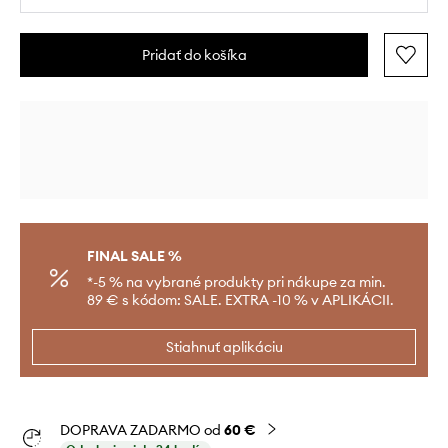
Pridať do košíka
FINAL SALE %
*-5 % na vybrané produkty pri nákupe za min.
89 € s kódom: SALE. EXTRA -10 % v APLIKÁCII.
Stiahnuť aplikáciu
DOPRAVA ZADARMO od
60 €