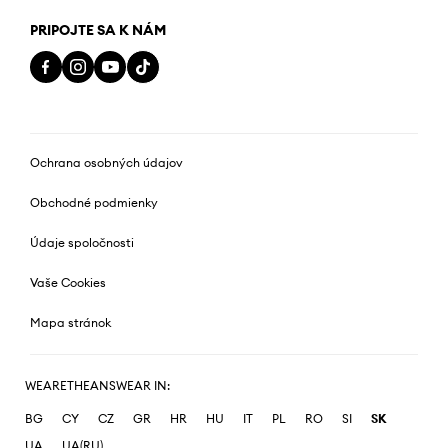
PRIPOJTE SA K NÁM
Ochrana osobných údajov
Obchodné podmienky
Údaje spoločnosti
Vaše Cookies
Mapa stránok
WEARETHEANSWEAR IN:
BG
CY
CZ
GR
HR
HU
IT
PL
RO
SI
SK
UA
UA(RU)