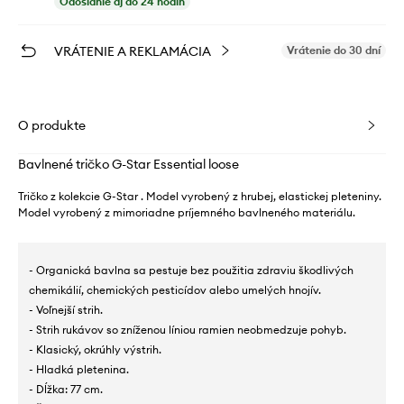
Odoslanie aj do 24 hodín
VRÁTENIE A REKLAMÁCIA
Vrátenie do 30 dní
O produkte
Bavlnené tričko G-Star Essential loose
Tričko z kolekcie G-Star . Model vyrobený z hrubej, elastickej pleteniny.
Model vyrobený z mimoriadne príjemného bavlneného materiálu.
- Organická bavlna sa pestuje bez použitia zdraviu škodlivých
chemikálií, chemických pesticídov alebo umelých hnojív.
- Voľnejší strih.
- Strih rukávov so zníženou líniou ramien neobmedzuje pohyb.
- Klasický, okrúhly výstrih.
- Hladká pletenina.
- Dĺžka: 77 cm.