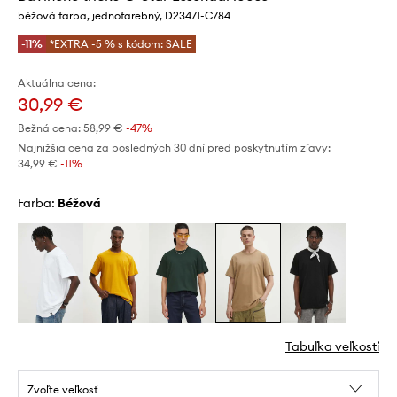
béžová farba, jednofarebný, D23471-C784
-11%
*EXTRA -5 % s kódom: SALE
Aktuálna cena:
30,99 €
Bežná cena:
58,99 €
-47%
Najnižšia cena za posledných 30 dní pred poskytnutím zľavy:
34,99 €
 -11%
Farba:
béžová
Tabuľka veľkostí
Zvoľte veľkosť