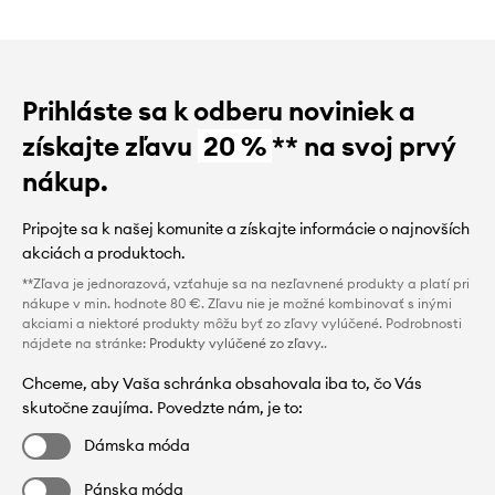
Prihláste sa k odberu noviniek a
získajte zľavu
20 %
** na svoj prvý
nákup.
Pripojte sa k našej komunite a získajte informácie o najnovších
akciách a produktoch.
**Zľava je jednorazová, vzťahuje sa na nezľavnené produkty a platí pri
nákupe v min. hodnote 80 €. Zľavu nie je možné kombinovať s inými
akciami a niektoré produkty môžu byť zo zľavy vylúčené. Podrobnosti
nájdete na stránke:
Produkty vylúčené zo zľavy.
.
Chceme, aby Vaša schránka obsahovala iba to, čo Vás
skutočne zaujíma. Povedzte nám, je to:
Dámska móda
Pánska móda