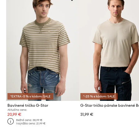
*EXTRA -5 % s kódom: SALE
*-25 % s kódom: SALE
Bavlnené tričko G-Star
G-Star tričko pánske bavlnené B
Aktuálna cena:
20,99 €
31,99 €
Bežná cena:
38,99 €
Najnižšia cena:
21,99 €