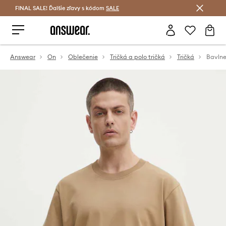
FINAL SALE! Ďalšie zľavy s kódom
Šetrite s Answear Club >
SALE
Answear
On
Oblečenie
Tričká a polo tričká
Tričká