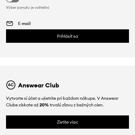
Výber ponuky je voliteľný
Prihlásiť sa
Answear Club
Vytvorte si účet a ušetrite pri každom nákupe. V Answear
Clube získate až
20%
trvalú zľavu z bežných cien.
Zistite viac