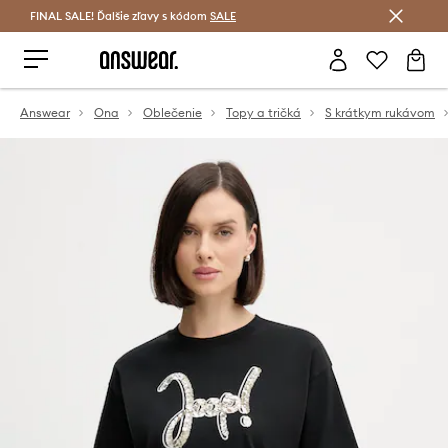
FINAL SALE! Ďalšie zľavy s kódom
Šetrite s Answear Club >
SALE
Answear
Ona
Oblečenie
Topy a tričká
S krátkym rukávom