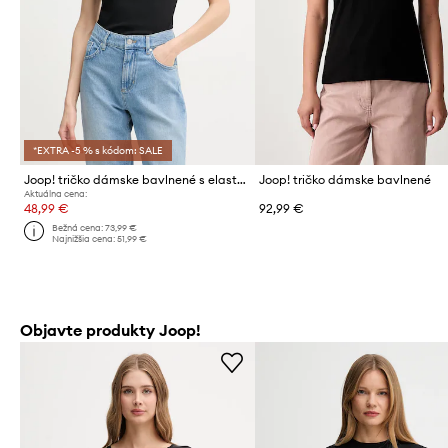
*EXTRA -5 % s kódom: SALE
Joop! tričko dámske bavlnené s elastanom
Joop! tričko dámske bavlnené
Aktuálna cena:
48,99 €
92,99 €
Bežná cena:
73,99 €
Najnižšia cena:
51,99 €
Objavte produkty Joop!