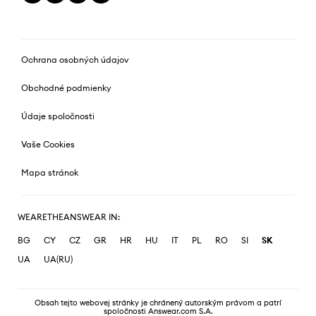
Ochrana osobných údajov
Obchodné podmienky
Údaje spoločnosti
Vaše Cookies
Mapa stránok
WEARETHEANSWEAR IN:
BG
CY
CZ
GR
HR
HU
IT
PL
RO
SI
SK
UA
UA(RU)
Obsah tejto webovej stránky je chránený autorským právom a patrí
spoločnosti Answear.com S.A.