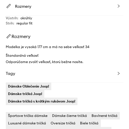
Rozmery
Výstrih
:
okrúhly
Strih
:
regular fit
Rozmery
Modelka je vysoká 177 cm a má na sebe veľkosť 34
Štandardná veľkosť
Odporúčame zvoliť veľkosť, ktorú bežne nosíte.
Tagy
Dámske Oblečenie Joop!
Dámske tričká Joop!
Dámske tričká s krátkým rukávom Joop!
Športove trička dámske
Dámske čierne tričká
Bavlnené tričká
Luxusné dámske tričká
Oversize tričká
Biele tričká