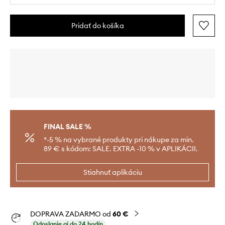
Pridať do košíka
FINAL SALE %
*-5 % na vybrané produkty pri nákupe za min.
89 € s kódom: SALE. EXTRA -10 % v APLIKÁCII.
Stiahnuť aplikáciu
DOPRAVA ZADARMO od
60 €
Odoslanie aj do 24 hodín