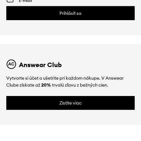
Prihlásiť sa
Answear Club
Vytvorte si účet a ušetrite pri každom nákupe. V Answear
Clube získate až
20%
trvalú zľavu z bežných cien.
Zistite viac