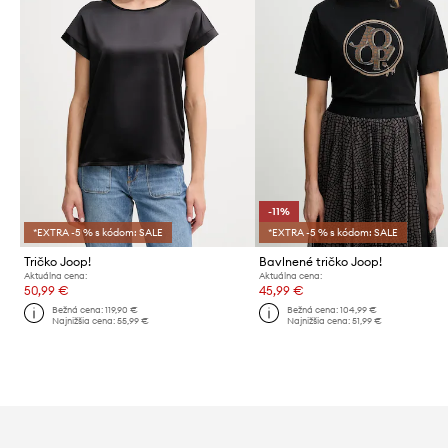
-11%
*EXTRA -5 % s kódom: SALE
*EXTRA -5 % s kódom: SALE
Tričko Joop!
Bavlnené tričko Joop!
Aktuálna cena:
Aktuálna cena:
50,99 €
45,99 €
Bežná cena:
119,90 €
Bežná cena:
104,99 €
Najnižšia cena:
55,99 €
Najnižšia cena:
51,99 €