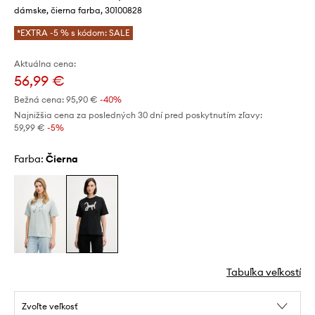
dámske, čierna farba, 30100828
*EXTRA -5 % s kódom: SALE
Aktuálna cena:
56,99 €
Bežná cena:
95,90 €
-40%
Najnižšia cena za posledných 30 dní pred poskytnutím zľavy:
59,99 €
 -5%
Farba:
čierna
Tabuľka veľkostí
Zvoľte veľkosť