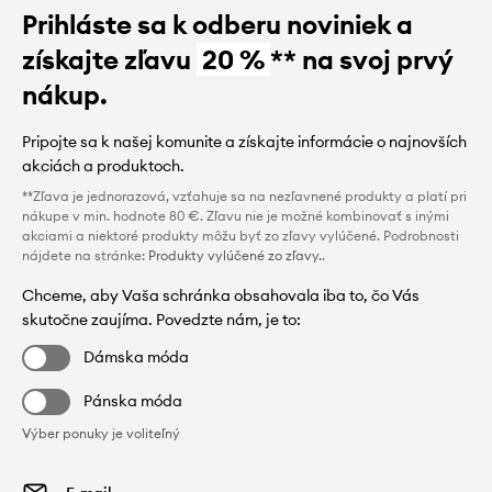
Prihláste sa k odberu noviniek a
získajte zľavu
20 %
** na svoj prvý
nákup.
Pripojte sa k našej komunite a získajte informácie o najnovších
akciách a produktoch.
**Zľava je jednorazová, vzťahuje sa na nezľavnené produkty a platí pri
nákupe v min. hodnote 80 €. Zľavu nie je možné kombinovať s inými
akciami a niektoré produkty môžu byť zo zľavy vylúčené. Podrobnosti
nájdete na stránke:
Produkty vylúčené zo zľavy.
.
Chceme, aby Vaša schránka obsahovala iba to, čo Vás
skutočne zaujíma. Povedzte nám, je to:
Dámska móda
Pánska móda
Výber ponuky je voliteľný