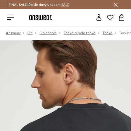
FINAL SALE! Ďalšie zľavy s kódom
Šetrite s Answear Club >
SALE
Answear
On
Oblečenie
Tričká a polo tričká
Tričká
Bavlne