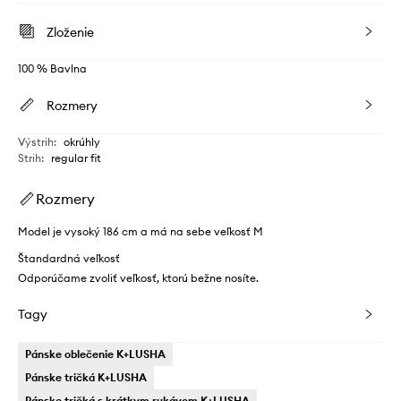
Zloženie
100 % Bavlna
Rozmery
Výstrih
:
okrúhly
Strih
:
regular fit
Rozmery
Model je vysoký 186 cm a má na sebe veľkosť M
Štandardná veľkosť
Odporúčame zvoliť veľkosť, ktorú bežne nosíte.
Tagy
Pánske oblečenie K+LUSHA
Pánske tričká K+LUSHA
Pánske tričká s krátkym rukávom K+LUSHA