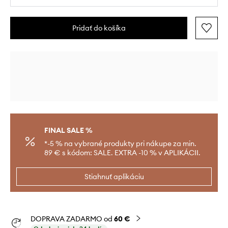
Pridať do košíka
FINAL SALE %
*-5 % na vybrané produkty pri nákupe za min.
89 € s kódom: SALE. EXTRA -10 % v APLIKÁCII.
Stiahnuť aplikáciu
DOPRAVA ZADARMO od
60 €