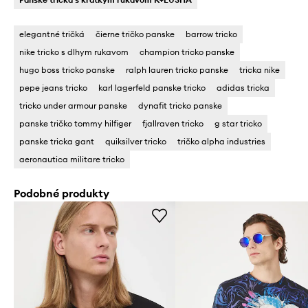
elegantné tričká
čierne tričko panske
barrow tricko
nike tricko s dlhym rukavom
champion tricko panske
hugo boss tricko panske
ralph lauren tricko panske
tricka nike
pepe jeans tricko
karl lagerfeld panske tricko
adidas tricka
tricko under armour panske
dynafit tricko panske
panske tričko tommy hilfiger
fjallraven tricko
g star tricko
panske tricka gant
quiksilver tricko
tričko alpha industries
aeronautica militare tricko
Podobné produkty