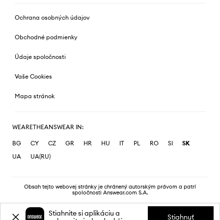
Ochrana osobných údajov
Obchodné podmienky
Údaje spoločnosti
Vaše Cookies
Mapa stránok
WEARETHEANSWEAR IN:
BG
CY
CZ
GR
HR
HU
IT
PL
RO
SI
SK
UA
UA(RU)
Obsah tejto webovej stránky je chránený autorským právom a patrí
spoločnosti Answear.com S.A.
Stiahnite si aplikáciu a
Stiahnuť