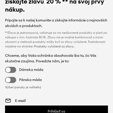
získajte zľavu
20 %
** na svoj prvý
nákup.
Pripojte sa k našej komunite a získajte informácie o najnovších
akciách a produktoch.
**Zľava je jednorazová, vzťahuje sa na nezľavnené produkty a platí pri
nákupe v min. hodnote 80 €. Zľavu nie je možné kombinovať s inými
akciami a niektoré produkty môžu byť zo zľavy vylúčené. Podrobnosti
nájdete na stránke:
Produkty vylúčené zo zľavy.
.
Chceme, aby Vaša schránka obsahovala iba to, čo Vás
skutočne zaujíma. Povedzte nám, je to:
Dámska móda
Pánska móda
Výber ponuky je voliteľný
Prihlásiť sa