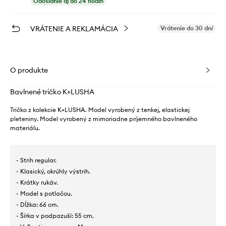
Odoslanie aj do 24 hodín
VRÁTENIE A REKLAMÁCIA
Vrátenie do 30 dní
O produkte
Bavlnené tričko K+LUSHA
Tričko z kolekcie K+LUSHA. Model vyrobený z tenkej, elastickej
pleteniny. Model vyrobený z mimoriadne príjemného bavlneného
materiálu.
- Strih regular.
- Klasický, okrúhly výstrih.
- Krátky rukáv.
- Model s potlačou.
- Dĺžka: 66 cm.
- Šírka v podpazuší: 55 cm.