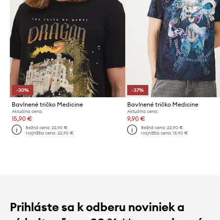
-30%
-37%
Bavlnené tričko Medicine
Bavlnené tričko Medicine
Aktuálna cena:
Aktuálna cena:
15,90 €
9,90 €
Bežná cena:
22,90 €
Bežná cena:
22,90 €
Najnižšia cena:
22,90 €
Najnižšia cena:
15,90 €
Prihláste sa k odberu noviniek a