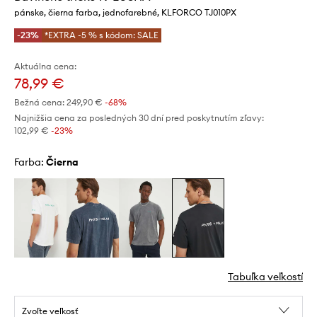
pánske, čierna farba, jednofarebné, KLFORCO TJ010PX
-23%
*EXTRA -5 % s kódom: SALE
Aktuálna cena:
78,99 €
Bežná cena:
249,90 €
-68%
Najnižšia cena za posledných 30 dní pred poskytnutím zľavy:
102,99 €
 -23%
Farba:
čierna
Tabuľka veľkostí
Zvoľte veľkosť