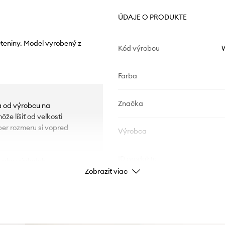
ÚDAJE O PRODUKTE
leteniny. Model vyrobený z
Kód výrobcu
Farba
Značka
ia od výrobcu na
e líšiť od veľkosti
ber rozmeru si vopred
Výrobca
ID produktu
v ako výsledok
Zobraziť viac
 vplyv výroby na životné