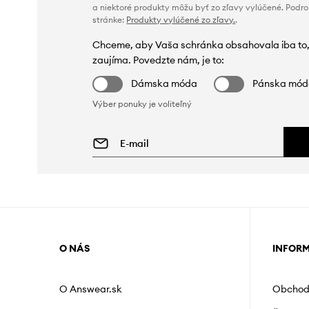
a niektoré produkty môžu byť zo zľavy vylúčené. Podr
stránke:
Produkty vylúčené zo zľavy.
.
Chceme, aby Vaša schránka obsahovala iba to,
zaujíma. Povedzte nám, je to:
Dámska móda
Pánska mó
Výber ponuky je voliteľný
O NÁS
INFOR
O Answear.sk
Obchod