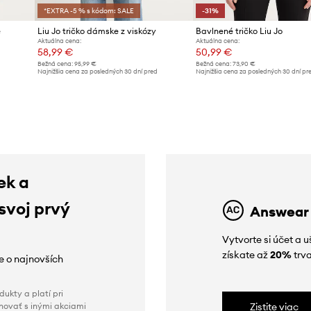
*EXTRA -5 % s kódom: SALE
-31%
é
Liu Jo tričko dámske z viskózy
Bavlnené tričko Liu Jo
Aktuálna cena:
Aktuálna cena:
58,99 €
50,99 €
Bežná cena:
95,99 €
Bežná cena:
73,90 €
d
Najnižšia cena za posledných 30 dní pred
Najnižšia cena za posledných 30 dní pr
poskytnutím zľavy:
64,99 €
poskytnutím zľavy:
73,90 €
ek a
 svoj prvý
Answear
Vytvorte si účet a 
získate až
20%
trva
ie o najnovších
ukty a platí pri
novať s inými akciami
Zistite viac