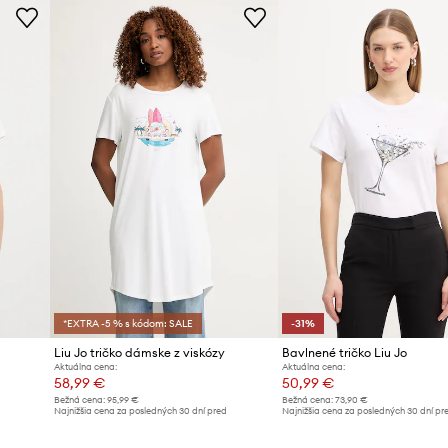
*EXTRA -5 % s kódom: SALE
-31%
Liu Jo tričko dámske z viskózy
Bavlnené tričko Liu Jo
Aktuálna cena:
Aktuálna cena:
58,99 €
50,99 €
Bežná cena:
95,99 €
Bežná cena:
73,90 €
d
Najnižšia cena za posledných 30 dní pred
Najnižšia cena za posledných 30 dní pr
poskytnutím zľavy:
64,99 €
poskytnutím zľavy:
73,90 €