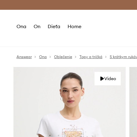
Premium Fashion Benefits >
Bezpla
Ona
On
Dieťa
Home
Answear
Ona
Oblečenie
Topy a tričká
S krátkym ruk
Video