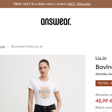
tná doprava od 60 € >
FINAL SALE % a ďalšie zľavy s kódom
Doručenie aj do 24 h >
SALE
.
Objavujte
Šetrite s A
ávom
Bavlnené tričko Liu Jo
Liu Jo
Bavln
dámske, bi
*EXTRA -5
Aktuálna c
45,99 
Bežná cena