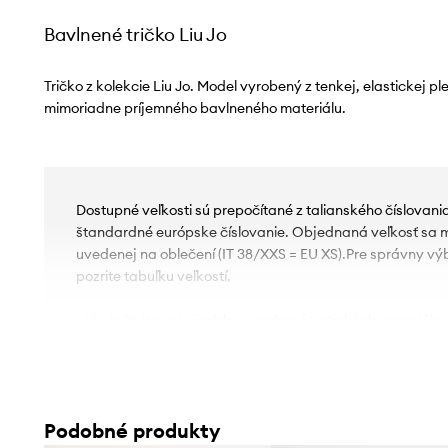
Bavlnené tričko Liu Jo
Tričko z kolekcie Liu Jo. Model vyrobený z tenkej, elastickej p
mimoriadne príjemného bavlneného materiálu.
Dostupné veľkosti sú prepočítané z talianského číslovan
štandardné európske číslovanie. Objednaná veľkosť sa môž
uvedenej na oblečení (IT 38/XXS = EU XS).Pre správny vý
pozrite tabuľku veľkostí.
- Liu Jo Better sú výrobky, vyrobené z etických materiálo
udržateľného výrobného procesu, ktorý znižuje negatívny
prostredie.
- Jednoduchý strih neblokujúci pohyb.
- Klasický, okrúhly výstrih.
Podobné produkty
- Model s potlačou a kamienkami.