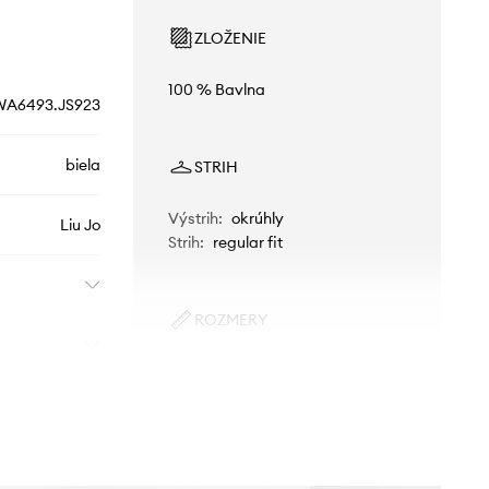
ZLOŽENIE
100 % Bavlna
WA6493.JS923
biela
STRIH
Výstrih
:
okrúhly
Liu Jo
Strih
:
regular fit
ROZMERY
Modelka je vysoká 175 cm a má
na sebe veľkosť S
Štandardná veľkosť
Odporúčame zvoliť veľkosť, ktorú
bežne nosíte.