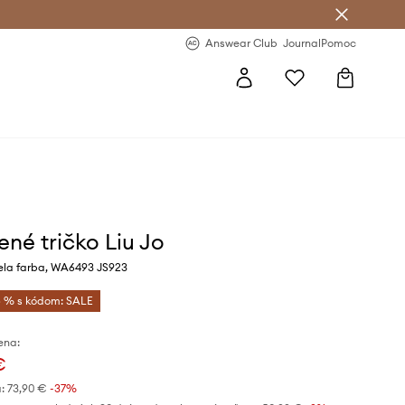
nswear Club >
-20 % na prvý nákup >
Answear Club
Journal
Pomoc
ené tričko Liu Jo
ela farba, WA6493 JS923
 % s kódom: SALE
ena:
€
:
73,90 €
-37%