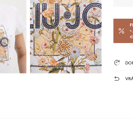
F
*
€
DO
VRÁ