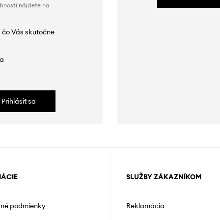
obnosti nájdete na
 čo Vás skutočne
da
Prihlásiť sa
MÁCIE
SLUŽBY ZÁKAZNÍKOM
né podmienky
Reklamácia