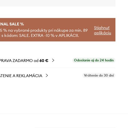
INAL SALE %
Stiahnuť
-5 % na vybrané produkty pri nákupe za min. 89
aplikáciu
 s kódom: SALE. EXTRA -10 % v APLIKÁCII.
PRAVA ZADARMO od
60 €
Odoslanie aj do 24 hodín
TENIE A REKLAMÁCIA
Vrátenie do 30 dní