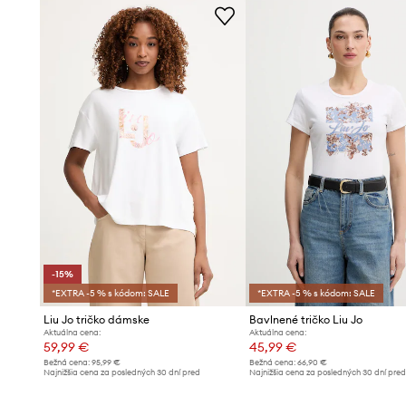
- Dĺžka: 62 cm.
- Šírka v podpazuší: 43 cm.
- Veľkosti pre rozmer: S.
-15%
*EXTRA -5 % s kódom: SALE
*EXTRA -5 % s kódom: SALE
Liu Jo tričko dámske
Bavlnené tričko Liu Jo
Aktuálna cena:
Aktuálna cena:
59,99 €
45,99 €
Bežná cena:
95,99 €
Bežná cena:
66,90 €
Najnižšia cena za posledných 30 dní pred
Najnižšia cena za posledných 30 dní pre
poskytnutím zľavy:
70,99 €
poskytnutím zľavy:
50,99 €