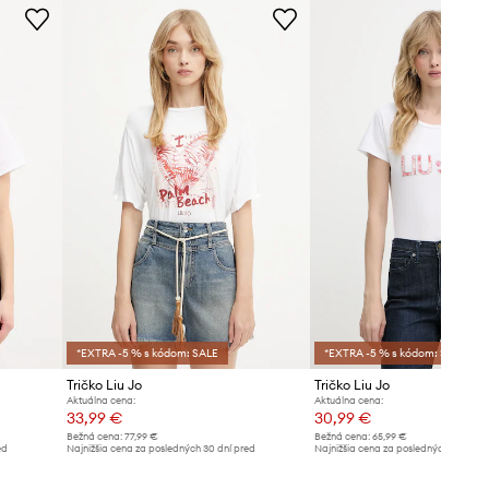
Veľkosti uvedené v obchode boli
prepočítané na štandardnú európsku
tabuľku veľkostí. Na etikete
dodaného produktu sa nachádza
pôvodné označenie výrobcu.
Tabuľka veľkostí
*EXTRA -5 % s kódom: SALE
*EXTRA -5 % s kódom: SALE
Tričko Liu Jo
Tričko Liu Jo
Aktuálna cena:
Aktuálna cena:
33,99 €
30,99 €
Bežná cena:
77,99 €
Bežná cena:
65,99 €
ed
Najnižšia cena za posledných 30 dní pred
Najnižšia cena za posledných 30 dní 
poskytnutím zľavy:
36,99 €
poskytnutím zľavy:
31,99 €