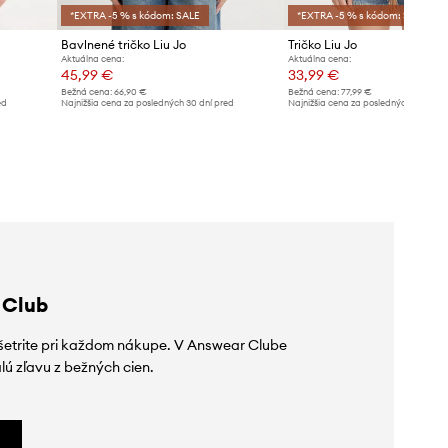
*EXTRA -5 % s kódom: SALE
*EXTRA -5 % s kódom: SALE
Bavlnené tričko Liu Jo
Tričko Liu Jo
Aktuálna cena:
Aktuálna cena:
45,99 €
33,99 €
Bežná cena:
66,90 €
Bežná cena:
77,99 €
ed
Najnižšia cena za posledných 30 dní pred
Najnižšia cena za posledných 30 dní 
poskytnutím zľavy:
50,99 €
poskytnutím zľavy:
36,99 €
 Club
ušetrite pri každom nákupe. V Answear Clube
lú zľavu z bežných cien.