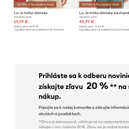
*EXTRA -5 % s kódom: SALE
*EXTRA -5 % s kódom: SALE
Liu Jo tričko dámske
Liu Jo tričko dámske bavlnen
Aktuálna cena:
Aktuálna cena:
59,99 €
45,99 €
Bežná cena:
95,99 €
Bežná cena:
73,90 €
Najnižšia cena za posledných 30 dní pred
Najnižšia cena za posledných 30 dní pre
poskytnutím zľavy:
70,99 €
poskytnutím zľavy:
50,99 €
Prihláste sa k odberu novini
20 %
získajte zľavu
** na
nákup.
Pripojte sa k našej komunite a získajte informác
akciách a produktoch.
**Zľava je jednorazová, vzťahuje sa na nezľavnené prod
nákupe v min. hodnote 80 €. Zľavu nie je možné kombi