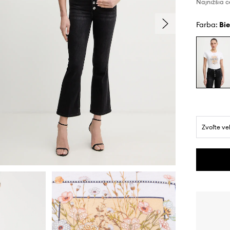
Najnižšia c
Farba:
bi
Zvoľte ve