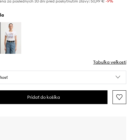
ena za posledných 30 dní pred poskytnutím zľavy:
50,99 €
 -9%
ela
Tabuľka veľkostí
ľkosť
Pridať do košíka