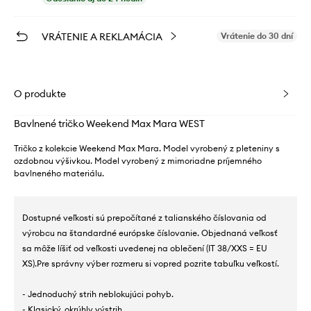
VRÁTENIE A REKLAMÁCIA
Vrátenie do 30 dní
O produkte
Bavlnené tričko Weekend Max Mara WEST
Tričko z kolekcie Weekend Max Mara. Model vyrobený z pleteniny s
ozdobnou výšivkou. Model vyrobený z mimoriadne príjemného
bavlneného materiálu.
Dostupné veľkosti sú prepočítané z talianského číslovania od
výrobcu na štandardné európske číslovanie. Objednaná veľkosť
sa môže líšiť od veľkosti uvedenej na oblečení (IT 38/XXS = EU
XS).Pre správny výber rozmeru si vopred pozrite tabuľku veľkostí.
- Jednoduchý strih neblokujúci pohyb.
- Klasický, okrúhly výstrih.