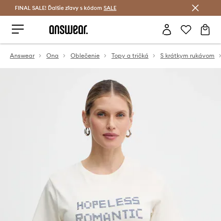
FINAL SALE! Ďalšie zľavy s kódom
Šetrite s Answear Club >
SALE
Answear
Ona
Oblečenie
Topy a tričká
S krátkym rukávom