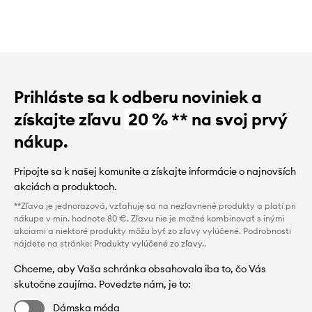
Prihláste sa k odberu noviniek a
získajte zľavu
20 %
** na svoj prvý
nákup.
Pripojte sa k našej komunite a získajte informácie o najnovších
akciách a produktoch.
**Zľava je jednorazová, vzťahuje sa na nezľavnené produkty a platí pri
nákupe v min. hodnote 80 €. Zľavu nie je možné kombinovať s inými
akciami a niektoré produkty môžu byť zo zľavy vylúčené. Podrobnosti
nájdete na stránke:
Produkty vylúčené zo zľavy.
.
Chceme, aby Vaša schránka obsahovala iba to, čo Vás
skutočne zaujíma. Povedzte nám, je to:
Dámska móda