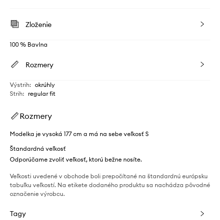
Zloženie
100 % Bavlna
Rozmery
Výstrih
:
okrúhly
Strih
:
regular fit
Rozmery
Modelka je vysoká 177 cm a má na sebe veľkosť S
Štandardná veľkosť
Odporúčame zvoliť veľkosť, ktorú bežne nosíte.
Veľkosti uvedené v obchode boli prepočítané na štandardnú európsku
tabuľku veľkostí. Na etikete dodaného produktu sa nachádza pôvodné
označenie výrobcu.
Tagy