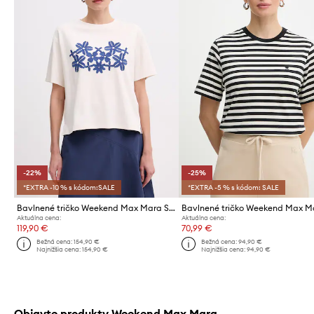
-22%
-25%
*EXTRA -10 % s kódom:SALE
*EXTRA -5 % s kódom: SALE
Bavlnené tričko Weekend Max Mara SABATO
Aktuálna cena:
Aktuálna cena:
119,90 €
70,99 €
Bežná cena:
154,90 €
Bežná cena:
94,90 €
Najnižšia cena:
154,90 €
Najnižšia cena:
94,90 €
Objavte produkty Weekend Max Mara