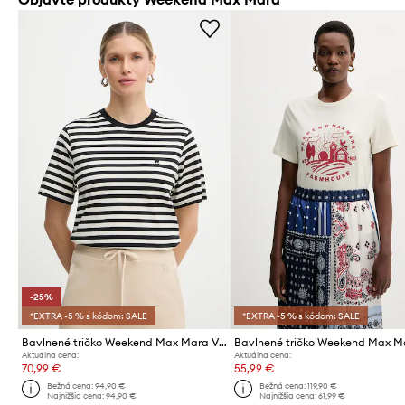
-25%
*EXTRA -5 % s kódom: SALE
*EXTRA -5 % s kódom: SALE
Bavlnené tričko Weekend Max Mara VENACO
Aktuálna cena:
Aktuálna cena:
70,99 €
55,99 €
Bežná cena:
94,90 €
Bežná cena:
119,90 €
Najnižšia cena:
94,90 €
Najnižšia cena:
61,99 €