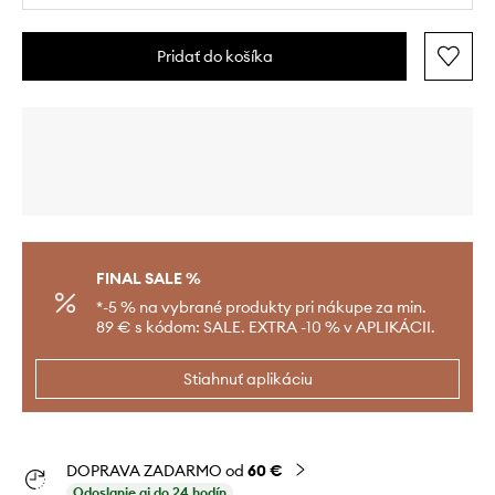
Pridať do košíka
FINAL SALE %
*-5 % na vybrané produkty pri nákupe za min.
89 € s kódom: SALE. EXTRA -10 % v APLIKÁCII.
Stiahnuť aplikáciu
DOPRAVA ZADARMO od
60 €
Odoslanie aj do 24 hodín