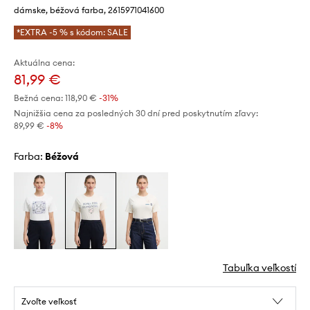
dámske, béžová farba, 2615971041600
*EXTRA -5 % s kódom: SALE
Aktuálna cena:
81,99 €
Bežná cena:
118,90 €
-31%
Najnižšia cena za posledných 30 dní pred poskytnutím zľavy:
89,99 €
 -8%
Farba:
béžová
Tabuľka veľkostí
Zvoľte veľkosť