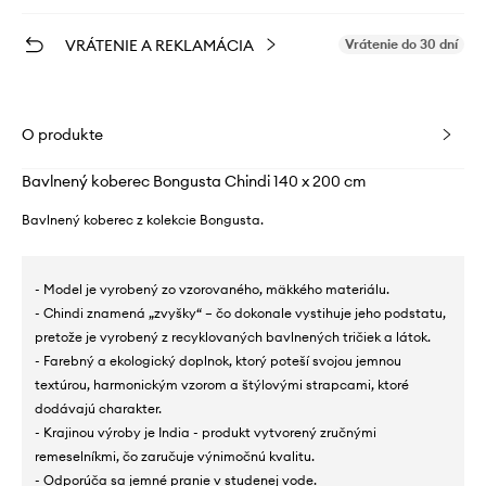
VRÁTENIE A REKLAMÁCIA
Vrátenie do 30 dní
O produkte
Bavlnený koberec Bongusta Chindi 140 x 200 cm
Bavlnený koberec z kolekcie Bongusta.
- Model je vyrobený zo vzorovaného, ​​mäkkého materiálu.
- Chindi znamená „zvyšky“ – čo dokonale vystihuje jeho podstatu,
pretože je vyrobený z recyklovaných bavlnených tričiek a látok.
- Farebný a ekologický doplnok, ktorý poteší svojou jemnou
textúrou, harmonickým vzorom a štýlovými strapcami, ktoré
dodávajú charakter.
- Krajinou výroby je India - produkt vytvorený zručnými
remeselníkmi, čo zaručuje výnimočnú kvalitu.
- Odporúča sa jemné pranie v studenej vode.