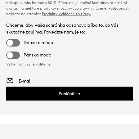
nákupe v min. hodnote 80 €. Zľavu nie je možné kombinovať s inými
akciami a niektoré produkty môžu byť zo zľavy vylúčené. Podrobnosti
nájdete na stránke:
Produkty vylúčené zo zľavy.
.
Chceme, aby Vaša schránka obsahovala iba to, čo Vás
skutočne zaujíma. Povedzte nám, je to:
Dámska móda
Pánska móda
Výber ponuky je voliteľný
Prihlásiť sa