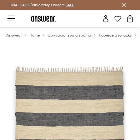
FINAL SALE! Ďalšie zľavy s kódom
Šetrite s Answear Club >
SALE
Answear
Home
Obývacia izba a spálňa
Koberce a rohožky