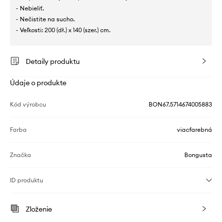
- Nebieliť.
- Nečistite na sucho.
- Veľkosti: 200 (dł.) x 140 (szer.) cm.
Detaily produktu
Údaje o produkte
Kód výrobcu
BON67.5714674005883
Farba
viacfarebná
Značka
Bongusta
ID produktu
Zloženie