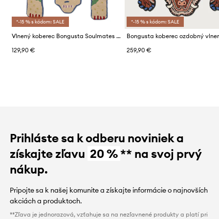
*-15 % s kódom: SALE
*-15 % s kódom: SALE
Vlnený koberec Bongusta Soulmates 70 x 120 cm
129,90 €
259,90 €
Prihláste sa k odberu noviniek a
získajte zľavu
20 %
** na svoj prvý
nákup.
Pripojte sa k našej komunite a získajte informácie o najnovších
akciách a produktoch.
**Zľava je jednorazová, vzťahuje sa na nezľavnené produkty a platí pri