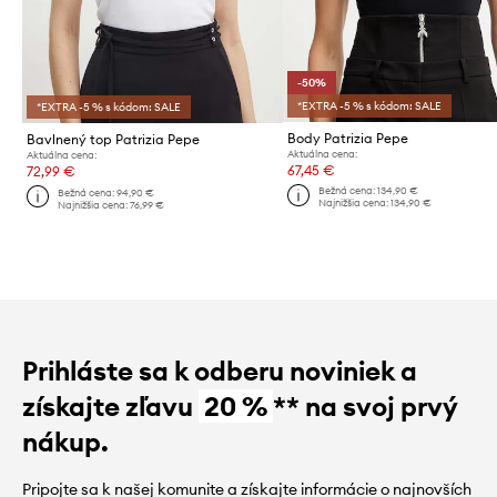
-50%
*EXTRA -5 % s kódom: SALE
*EXTRA -5 % s kódom: SALE
Body Patrizia Pepe
Bavlnený top Patrizia Pepe
Aktuálna cena:
Aktuálna cena:
67,45 €
72,99 €
Bežná cena:
134,90 €
Bežná cena:
94,90 €
Najnižšia cena:
134,90 €
Najnižšia cena:
76,99 €
Prihláste sa k odberu noviniek a
získajte zľavu
20 %
** na svoj prvý
nákup.
Pripojte sa k našej komunite a získajte informácie o najnovších