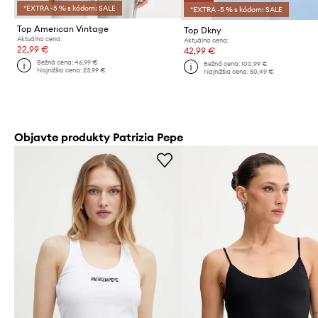
*EXTRA -5 % s kódom: SALE
*EXTRA -5 % s kódom: SALE
Top American Vintage
Top Dkny
Aktuálna cena:
Aktuálna cena:
22,99 €
42,99 €
Bežná cena:
46,99 €
Bežná cena:
100,99 €
Najnižšia cena:
23,99 €
Najnižšia cena:
50,49 €
Objavte produkty Patrizia Pepe