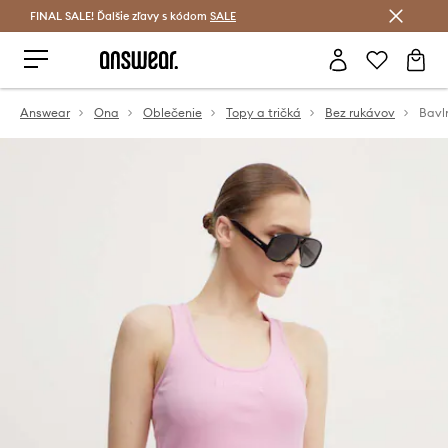
FINAL SALE! Ďalšie zľavy s kódom
Šetrite s Answear Club >
SALE
Answear
Ona
Oblečenie
Topy a tričká
Bez rukávov
Bavl