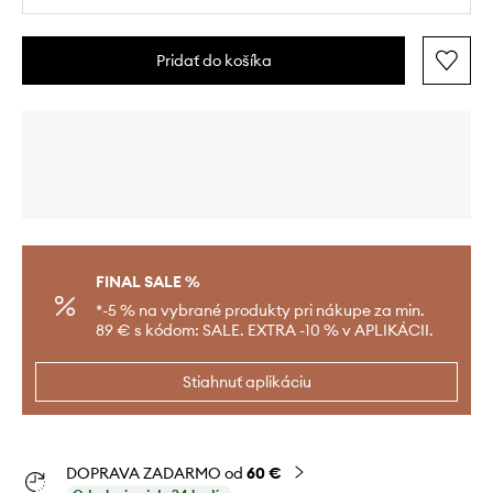
Pridať do košíka
FINAL SALE %
*-5 % na vybrané produkty pri nákupe za min.
89 € s kódom: SALE. EXTRA -10 % v APLIKÁCII.
Stiahnuť aplikáciu
DOPRAVA ZADARMO od
60 €