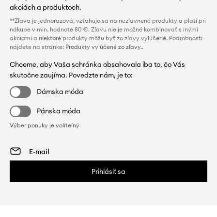
akciách a produktoch.
**Zľava je jednorazová, vzťahuje sa na nezľavnené produkty a platí pri
nákupe v min. hodnote 80 €. Zľavu nie je možné kombinovať s inými
akciami a niektoré produkty môžu byť zo zľavy vylúčené. Podrobnosti
nájdete na stránke:
Produkty vylúčené zo zľavy.
.
Chceme, aby Vaša schránka obsahovala iba to, čo Vás
skutočne zaujíma. Povedzte nám, je to:
Dámska móda
Pánska móda
Výber ponuky je voliteľný
Prihlásiť sa