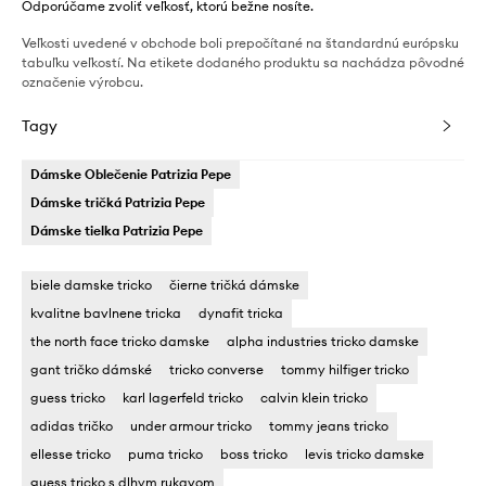
Odporúčame zvoliť veľkosť, ktorú bežne nosíte.
Veľkosti uvedené v obchode boli prepočítané na štandardnú európsku
tabuľku veľkostí. Na etikete dodaného produktu sa nachádza pôvodné
označenie výrobcu.
Tagy
Dámske Oblečenie Patrizia Pepe
Dámske tričká Patrizia Pepe
Dámske tielka Patrizia Pepe
biele damske tricko
čierne tričká dámske
kvalitne bavlnene tricka
dynafit tricka
the north face tricko damske
alpha industries tricko damske
gant tričko dámské
tricko converse
tommy hilfiger tricko
guess tricko
karl lagerfeld tricko
calvin klein tricko
adidas tričko
under armour tricko
tommy jeans tricko
ellesse tricko
puma tricko
boss tricko
levis tricko damske
guess tricko s dlhym rukavom