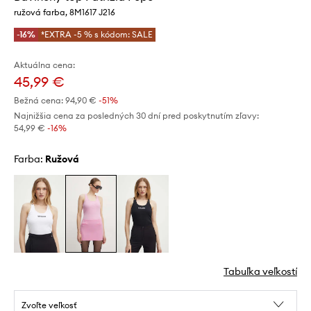
ružová farba, 8M1617 J216
-16%
*EXTRA -5 % s kódom: SALE
Aktuálna cena:
45,99 €
Bežná cena:
94,90 €
-51%
Najnižšia cena za posledných 30 dní pred poskytnutím zľavy:
54,99 €
 -16%
Farba:
ružová
Tabuľka veľkostí
Zvoľte veľkosť