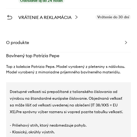
Odoslanie aj do 24 hodín
VRÁTENIE A REKLAMÁCIA
Vrátenie do 30 dní
O produkte
Bavlnený top Patrizia Pepe
Top z kolekcie Patrizia Pepe. Model vyrobený z pleteniny s nášivkou.
Model vyrobený z mimoriadne príjemného bavlneného materiálu.
Dostupné veľkosti sú prepočítané z talianského číslovania od
výrobcu na štandardné európske číslovanie. Objednaná veľkosť
sa môže líšiť od veľkosti uvedenej na oblečení (IT 38/XXS = EU
XS).Pre správny výber rozmeru si vopred pozrite tabuľku veľkostí.
- Priliehavý strih, ktorý neobmedzuje pohyb.
- Klasický, okrúhly výstrih.