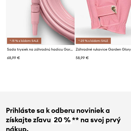
*-15 % s kódom: SALE
*-25 % s kódom: SALE
Sada trysiek na záhradnú hadicu Garden Glory Rusty Rosé 3-pak
68,99 €
58,99 €
Prihláste sa k odberu noviniek a
získajte zľavu
20 %
** na svoj prvý
nákup.