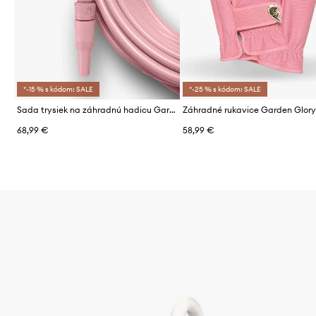
*-15 % s kódom: SALE
*-25 % s kódom: SALE
Sada trysiek na záhradnú hadicu Garden Glory Rusty Rosé 3-pak
68,99 €
58,99 €