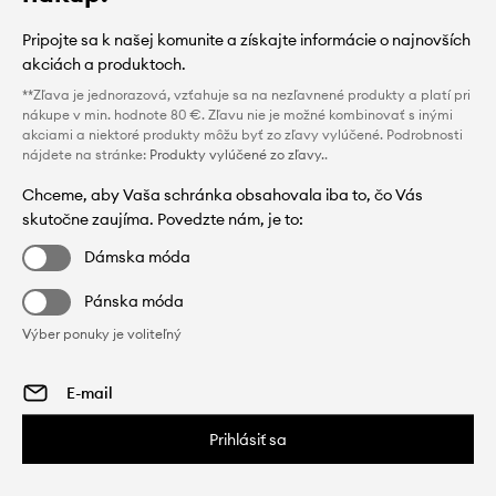
Pripojte sa k našej komunite a získajte informácie o najnovších
akciách a produktoch.
**Zľava je jednorazová, vzťahuje sa na nezľavnené produkty a platí pri
nákupe v min. hodnote 80 €. Zľavu nie je možné kombinovať s inými
akciami a niektoré produkty môžu byť zo zľavy vylúčené. Podrobnosti
nájdete na stránke:
Produkty vylúčené zo zľavy.
.
Chceme, aby Vaša schránka obsahovala iba to, čo Vás
skutočne zaujíma. Povedzte nám, je to:
Dámska móda
Pánska móda
Výber ponuky je voliteľný
Prihlásiť sa