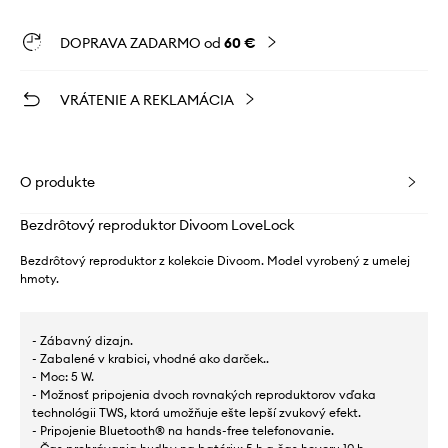
DOPRAVA ZADARMO od
60 €
VRÁTENIE A REKLAMÁCIA
O produkte
Bezdrôtový reproduktor Divoom LoveLock
Bezdrôtový reproduktor z kolekcie Divoom. Model vyrobený z umelej
hmoty.
- Zábavný dizajn.
- Zabalené v krabici, vhodné ako darček..
- Moc: 5 W.
- Možnosť pripojenia dvoch rovnakých reproduktorov vďaka
technológii TWS, ktorá umožňuje ešte lepší zvukový efekt.
- Pripojenie Bluetooth® na hands-free telefonovanie.