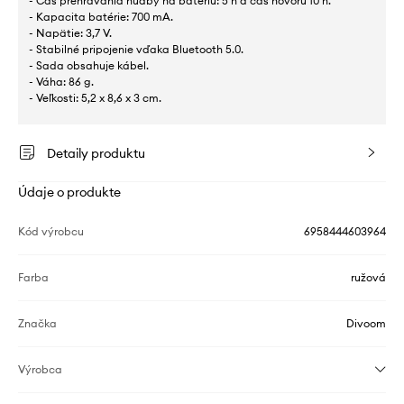
- Čas prehrávania hudby na batériu: 5 h a čas hovoru 10 h.
- Kapacita batérie: 700 mA.
- Napätie: 3,7 V.
- Stabilné pripojenie vďaka Bluetooth 5.0.
- Sada obsahuje kábel.
- Váha: 86 g.
- Veľkosti: 5,2 x 8,6 x 3 cm.
Detaily produktu
Údaje o produkte
Kód výrobcu
6958444603964
Farba
ružová
Značka
Divoom
Výrobca