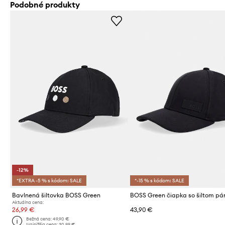
Podobné produkty
-12%
*EXTRA -5 % s kódom: SALE
*-15 % s kódom: SALE
Bavlnená šiltovka BOSS Green
Aktuálna cena:
26,99 €
43,90 €
Bežná cena:
49,90 €
Najnižšia cena:
30,99 €