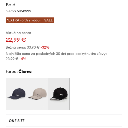
Bold
čierna 50519219
*EXTRA -5 % s kódom: SALE
Aktuálna cena:
22,99 €
Bežná cena:
33,90 €
-32%
Najnižšia cena za posledných 30 dní pred poskytnutím zľavy:
23,99 €
 -4%
Farba:
čierna
ONE SIZE