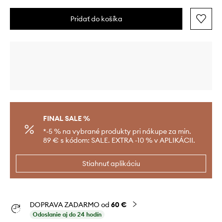
Pridať do košíka
FINAL SALE %
*-5 % na vybrané produkty pri nákupe za min.
89 € s kódom: SALE. EXTRA -10 % v APLIKÁCII.
Stiahnuť aplikáciu
DOPRAVA ZADARMO od
60 €
Odoslanie aj do 24 hodín