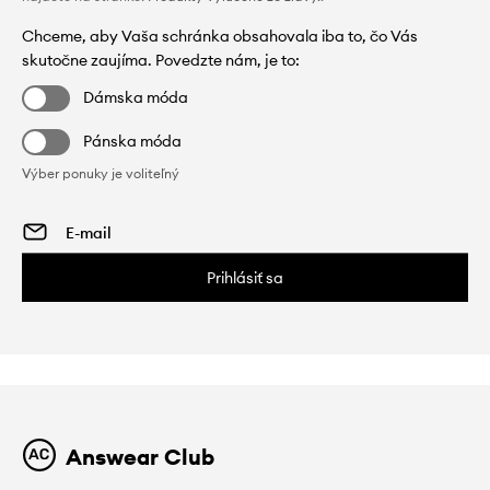
Chceme, aby Vaša schránka obsahovala iba to, čo Vás
skutočne zaujíma. Povedzte nám, je to:
Dámska móda
Pánska móda
Výber ponuky je voliteľný
Prihlásiť sa
Answear Club