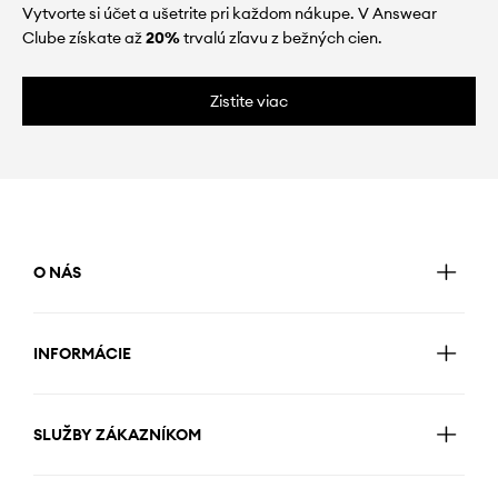
Vytvorte si účet a ušetrite pri každom nákupe. V Answear
Clube získate až
20%
trvalú zľavu z bežných cien.
Zistite viac
O NÁS
INFORMÁCIE
SLUŽBY ZÁKAZNÍKOM