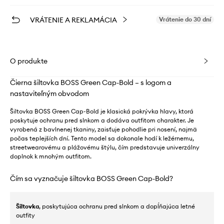
VRÁTENIE A REKLAMÁCIA
Vrátenie do 30 dní
O produkte
Čierna šiltovka BOSS Green Cap-Bold – s logom a
nastaviteľným obvodom
Šiltovka BOSS Green Cap-Bold je klasická pokrývka hlavy, ktorá
poskytuje ochranu pred slnkom a dodáva outfitom charakter. Je
vyrobená z bavlnenej tkaniny, zaisťuje pohodlie pri nosení, najmä
počas teplejších dní. Tento model sa dokonale hodí k ležérnemu,
streetwearovému a plážovému štýlu, čím predstavuje univerzálny
doplnok k mnohým outfitom.
Čím sa vyznačuje šiltovka BOSS Green Cap-Bold?
Šiltovka
, poskytujúca ochranu pred slnkom a dopĺňajúca letné
outfity