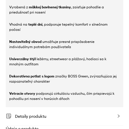
Vyrobená z
mäkkej bavlnenej tkaniny
, zaisťuje pohodlie a
priedušnosť pri nosení
Vhodná na
teplé dni
, podporuje tepelný komfort v slnečnom
počasí
Nastaviteľný obvod
umožňuje presné prispôsobenie
individuálnym potrebám používateľa
Univerzálny štýl
ležérny, streetwear a plážový, hodiaci sa k
mnohým outfitom
Dekoratívna potlač s logom
značky BOSS Green, zvýrazňujúca jej
rozpoznateľný charakter
Vetracie otvory
podporujú cirkuláciu vzduchu, čím prispievajú k
pohodliu pri nosení v horúcich dňoch
Detaily produktu
Údaje o produkte