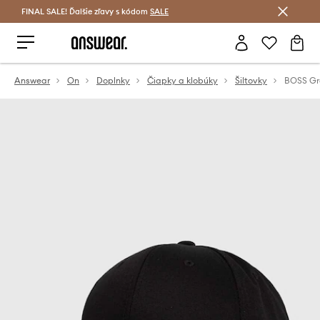
FINAL SALE! Ďalšie zľavy s kódom
Šetrite s Answear Club >
SALE
Answear
On
Doplnky
Čiapky a klobúky
Šiltovky