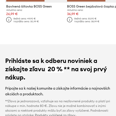
Bavlnená šiltovka BOSS Green
Aktuálna cena:
Aktuálna cena:
26,99 €
36,99 €
Bežná cena:
49,90 €
Bežná cena:
53,90 €
Najnižšia cena:
30,99 €
Najnižšia cena:
38,99 €
Prihláste sa k odberu noviniek a
získajte zľavu
20 %
** na svoj prvý
nákup.
Pripojte sa k našej komunite a získajte informácie o najnovších
akciách a produktoch.
**Zľava je jednorazová, vzťahuje sa na nezľavnené produkty a platí pri
nákupe v min. hodnote 80 €. Zľavu nie je možné kombinovať s inými
akciami a niektoré produkty môžu byť zo zľavy vylúčené. Podrobnosti
nájdete na stránke:
Produkty vylúčené zo zľavy.
.