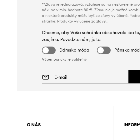
**Zľava je jednorazová, vzťahuje sa na nezľavnené prod
nákupe v min. hodnote 80 €. Zľavu nie je možné kombi
a niektoré produkty môžu byť zo zľavy vylúčené. Podr
stránke:
Produkty vylúčené zo zľavy.
.
Chceme, aby Vaša schránka obsahovala iba to,
zaujíma. Povedzte nám, je to:
Dámska móda
Pánska mó
Výber ponuky je voliteľný
O NÁS
INFOR