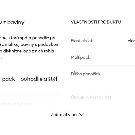
 z bavlny
VLASTNOSTI PRODUKTU
u, ktorá spája pohodlie pri
Elastickosť
ela
 z mäkkej bavlny s prídavkom
a diskrétne logo z nich robia
Multipack
m.
Dĺžka ponožiek
pack – pohodlie a štýl
ÚDAJE O PRODUKTE
v rôznych typoch
Zobraziť viac
Kód výrobcu
o univerzálne modely
Farba výrobcu