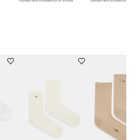
Najnižšia cena za posledných 30 dní pred
Najnižšia cena za posledných 30 dní 
poskytnutím zľavy:
11,99 €
poskytnutím zľavy:
11,99 €