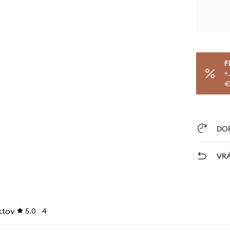
F
*
€
DO
VRÁ
ktov
5.0
4