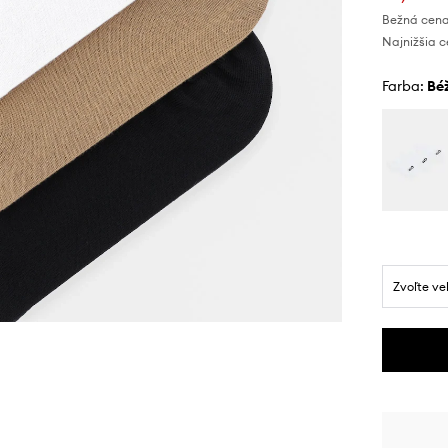
Bežná cena
Najnižšia c
Farba:
b
Zvoľte ve