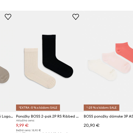
ť počas celého dňa
Farba
e prispôsobenie sa
Značka
ňuje značkový
ID produktu
a smart casual
*EXTRA -5 % s kódom: SALE
*-25 % s kódom: SALE
Ponožky BOSS 2-pak 2P RS Uni Logo CC W
Ponožky BOSS 2-pak 2P RS Ribbed CC W
Aktuálna cena:
9,99 €
20,90 €
Bežná cena:
18,90 €