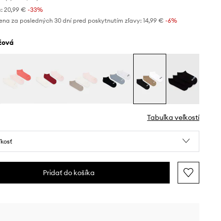
:
20,99 €
-33%
ena za posledných 30 dní pred poskytnutím zľavy:
14,99 €
 -6%
éžová
Tabuľka veľkostí
ľkosť
Pridať do košíka