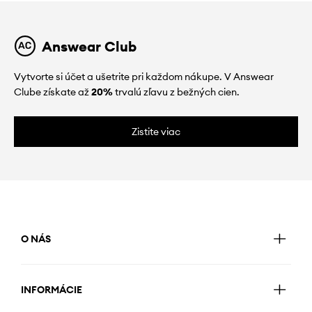
Answear Club
Vytvorte si účet a ušetrite pri každom nákupe. V Answear
Clube získate až
20%
trvalú zľavu z bežných cien.
Zistite viac
O NÁS
INFORMÁCIE