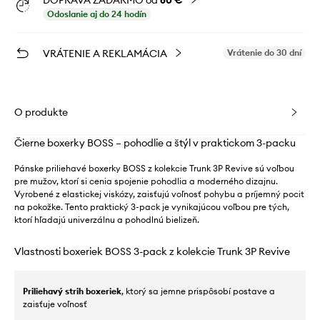
Odoslanie aj do 24 hodín
VRÁTENIE A REKLAMÁCIA
Vrátenie do 30 dní
O produkte
Čierne boxerky BOSS – pohodlie a štýl v praktickom 3-packu
Pánske priliehavé boxerky BOSS z kolekcie Trunk 3P Revive sú voľbou
pre mužov, ktorí si cenia spojenie pohodlia a moderného dizajnu.
Vyrobené z elastickej viskózy, zaisťujú voľnosť pohybu a príjemný pocit
na pokožke. Tento praktický 3-pack je vynikajúcou voľbou pre tých,
ktorí hľadajú univerzálnu a pohodlnú bielizeň.
Vlastnosti boxeriek BOSS 3-pack z kolekcie Trunk 3P Revive
Priliehavý strih boxeriek
, ktorý sa jemne prispôsobí postave a
zaisťuje voľnosť