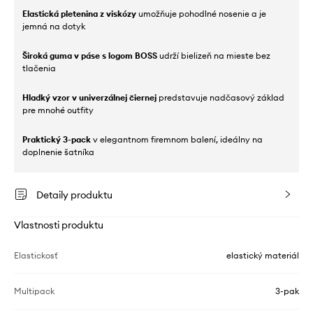
Elastická pletenina z viskózy
umožňuje pohodlné nosenie a je
jemná na dotyk
Široká guma v páse s logom BOSS
udrží bielizeň na mieste bez
tlačenia
Hladký vzor v univerzálnej čiernej
predstavuje nadčasový základ
pre mnohé outfity
Praktický 3-pack
v elegantnom firemnom balení, ideálny na
doplnenie šatníka
Detaily produktu
Vlastnosti produktu
Elastickosť
elastický materiál
Multipack
3-pak