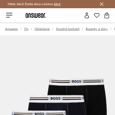
FINAL SALE! Ďalšie zľavy s kódom
Šetrite s Answear Club >
SALE
Answear
On
Oblečenie
Spodná bielizeň
Boxerky a slipy