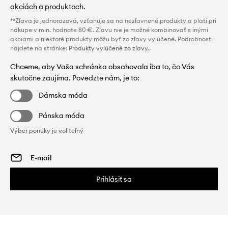
akciách a produktoch.
**Zľava je jednorazová, vzťahuje sa na nezľavnené produkty a platí pri
nákupe v min. hodnote 80 €. Zľavu nie je možné kombinovať s inými
akciami a niektoré produkty môžu byť zo zľavy vylúčené. Podrobnosti
nájdete na stránke:
Produkty vylúčené zo zľavy.
.
Chceme, aby Vaša schránka obsahovala iba to, čo Vás
skutočne zaujíma. Povedzte nám, je to:
Dámska móda
Pánska móda
Výber ponuky je voliteľný
Prihlásiť sa