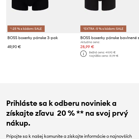
*-25 % s kódom: SALE
*EXTRA -5 % s kódom: SALE
BOSS boxerky pánske 3-pak
Aktuálna cena:
49,90 €
28,99 €
Bežná cena:
49,90 €
Najnižšia cena:
31,99 €
Prihláste sa k odberu noviniek a
získajte zľavu
20 %
** na svoj prvý
nákup.
Pripojte sa k našej komunite a získajte informácie o najnovších