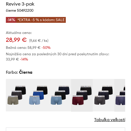
Revive 3-pak
čierne 50492200
-14%
*EXTRA -5 % s kódom: SALE
Aktuálna cena:
28,99 €
(9,66 € / ks)
Bežná cena:
58,99 €
-50%
Najnižšia cena za posledných 30 dní pred poskytnutím zľavy:
33,99 €
 -14%
Farba:
čierna
Tabuľka veľkostí