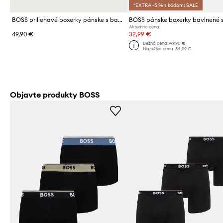
*EXTRA -5 % s kódom: SALE
BOSS priliehavé boxerky pánske s bavlnou BoxerBr 3P Power 3-pak
Aktuálna cena:
49,90 €
32,99 €
Bežná cena:
49,90 €
Najnižšia cena:
34,99 €
Objavte produkty BOSS