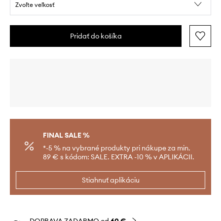
Zvoľte veľkosť
Pridať do košíka
FINAL SALE %
*-5 % na vybrané produkty pri nákupe za min.
89 € s kódom: SALE. EXTRA -10 % v APLIKÁCII.
Stiahnuť aplikáciu
DOPRAVA ZADARMO od
60 €